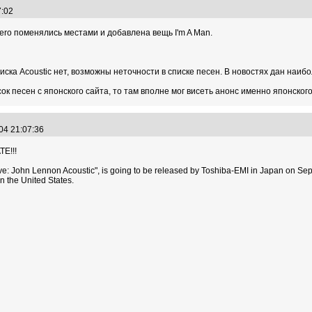
07:02
Hero поменялись местами и добавлена вещь I'm A Man.
иска Acoustic нет, возможны неточности в списке песен. В новостях дан наибо
ок песен с японского сайта, то там вполне мог висеть анонс именно японского
.04 21:07:36
TE!!!
e: John Lennon Acoustic", is going to be released by Toshiba-EMI in Japan on Se
in the United States.