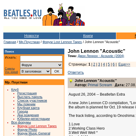
Новости
Книги
Главная
/
Мр.Поустман
/
Форум Lost Lennon Tapes
/ John Lennon "Acoustic"
John Lennon "Acoustic"
Поиск
Тема:
Джон Леннон - Acoustic (2004)
Искать:
Страницы:
1
|
2
|
3
|
4
|
5
|
6
|
Еще>>
Советы
Vox populi
Ответить
John Lennon "Acoustic"
Мр. Поустман
Автор:
Primal Scream
Дата:
27.08.
Клуб
Регистрация
August 26, 2004 -- Beatlefan Extra
Выслать пароль
Список участников
A new John Lennon CD compilation, "Lov
Мы помним
the album is planned for Oct. 19 release 
Клубная карта
Города
Дни рождения
The track listing, according to Onoshima:
Юбилеи регистрации
Все форумы
1.Love
Форум Lost Lennon Tapes
2.Working Class Hero
Форум Photo
3.Well Well Well *
Форум Music General