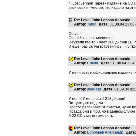
4. Lost Lennon Tapes - издание на CD
этой серии - многое, что издано на эт
Re: Love: John Lennon Acoustic
Автор:
Tonic
Дата:
31.08.04 23:0
Corvin!
Спасибо за разъяснения!
Неужели кто-то имеет 200 дисков LLT?
И ещё (раз уж мы встретились =): у тк
Re: Love: John Lennon Acoustic
Автор:
Corvin
Дата:
31.08.04 23:
У меня есть и официальное издание, и
Re: Love: John Lennon Acoustic
Автор:
alley cat
Дата:
01.09.04 02
У меня! У меня есть! 218 дисков!
Вот уже две недели.
Просто распирает от счастья, ну же п
Правда они в mp3, но в данном случае
А 22 CD у меня тоже есть.
Re: Love: John Lennon Acoustic
Автор:
Воробьёв Александр
Дата: