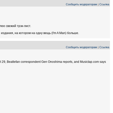
Сообщить модераторам
Ссылка
|
лее свежий трэк-лист.
 издания, на котором на одну вещь (I'm A Man) больше.
Сообщить модераторам
Ссылка
|
pt 29, Beatlefan correspondent Gen Onoshima reports, and Musictap.com says