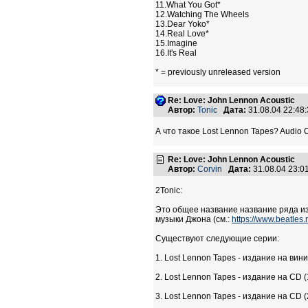
11.What You Got*
12.Watching The Wheels
13.Dear Yoko*
14.Real Love*
15.Imagine
16.It's Real
* = previously unreleased version
Re: Love: John Lennon Acoustic
Автор:
Tonic
Дата:
31.08.04 22:4
А что такое Lost Lennon Tapes? Audio
Re: Love: John Lennon Acoustic
Автор:
Corvin
Дата:
31.08.04 23:
2Tonic:
Это общее название название ряда из
музыки Джона (см.:
https://www.beatles
Существуют следующие серии:
1. Lost Lennon Tapes - издание на вин
2. Lost Lennon Tapes - издание на CD (
3. Lost Lennon Tapes - издание на C