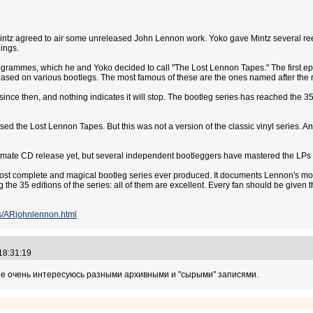
Mintz agreed to air some unreleased John Lennon work. Yoko gave Mintz several reel 
ings.
grammes, which he and Yoko decided to call "The Lost Lennon Tapes." The first epi
eased on various bootlegs. The most famous of these are the ones named after the 
nce then, and nothing indicates it will stop. The bootleg series has reached the 35
ased the Lost Lennon Tapes. But this was not a version of the classic vinyl series. 
ltimate CD release yet, but several independent bootleggers have mastered the LPs 
st complete and magical bootleg series ever produced. It documents Lennon's mom
the 35 editions of the series: all of them are excellent. Every fan should be given 
es/ARjohnlennon.html
 18:31:19
 не очень интересуюсь разными архивными и "сырыми" записями.