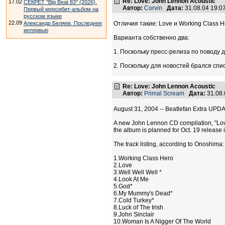
Re: Love: John Lennon Acoustic
17.02
СЕКРЕТ "Big Beat 83" (2026).
Автор:
Corvin
Дата:
31.08.04 19:
Первый мерсибит-альбом на
русском языке
22.09
Александр Беляев. Последнее
Отличия такие: Love и Working Class 
интервью
Варианта собственно два:
1. Поскольку пресс-релиза по поводу д
2. Поскольку для новостей брался спис
Re: Love: John Lennon Acoustic
Автор:
Primal Scream
Дата:
31.08
August 31, 2004 -- Beatlefan Extra UPDA
A new John Lennon CD compilation, "Lov
the album is planned for Oct. 19 release 
The track listing, according to Onoshima:
1.Working Class Hero
2.Love
3.Well Well Well *
4.Look At Me
5.God*
6.My Mummy's Dead*
7.Cold Turkey*
8.Luck of The Irish
9.John Sinclair
10.Woman Is A Nigger Of The World