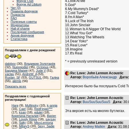
4.Look At Me
Форум Club
Форум Ad Libitum
5.God*
Чат (0)
6.My Mummy's Dead*
Правила форумов
7.Cold Turkey*
Подкасты
8.I'm A Man*
FAQ
9.Luck of The Irish
Полезные советы
10.John Sinclair
Модераторы
Hall of shame
11.Woman Is A Nigger Of The World
Последние сообщения
12.What You Got*
Архив форумов
13.Watching The Wheels
Статистика
14.Dear Yoko*
15.Real Love*
16.Imagine
Поздравляем с днем рождения!
17.It's Real
* = previously unreleased version
dalobov
(30),
Владимир Золотарёв
(32),
Nupogodist
(35),
Octopus
(43),
Бардина Мария
(47),
Jude V
(51),
Re: Love: John Lennon Acoustic
vaclav
(51),
AndreW_A
(53),
Автор:
Воробьёв Александр
Дата:
Ruslan_SF
(53),
GUTSUL
(55),
Галіна
(55),
alemis
(56)
Интересно было бы послушать Cold Tu
Показать всех
Поздравляем с годовщиной
Re: Love: John Lennon Acoustic
регистрации!
Автор:
BuuSuuSuuSuuS
Дата:
30.
Hare
(9),
Muftinsky
(10),
k-annja
(16),
Caer
(16),
RedFinger***
Эта версия есть на многих бутлегах.
(17),
ksan
(18),
edulet
(18),
Корепина Наталия
(18),
Baster
(18),
Lovely Ringo
(18),
saysay
Re: Love: John Lennon Acoustic
(19),
Salty
(19),
MissLennona
(19),
MiheyS
(20),
Sexy_Sadie
Автор:
Andrey Malkin
Дата:
31.08.