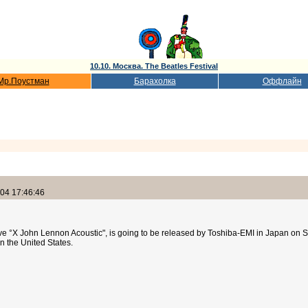
10.10. Москва. The Beatles Festival
Мр.Поустман
Барахолка
Оффлайн
04 17:46:46
e °X John Lennon Acoustic", is going to be released by Toshiba-EMI in Japan on 
in the United States.