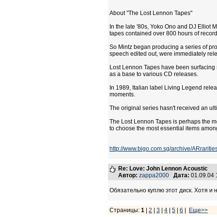
About "The Lost Lennon Tapes"
In the late '80s, Yoko Ono and DJ Elliot 
tapes contained over 800 hours of record
So Mintz began producing a series of pro
speech edited out, were immediately rel
Lost Lennon Tapes have been surfacing si
as a base to various CD releases.
In 1989, Italian label Living Legend rele
moments.
The original series hasn't received an u
The Lost Lennon Tapes is perhaps the mo
to choose the most essential items among 
http://www.bigo.com.sg/archive/ARrariti
Re: Love: John Lennon Acoustic
Автор:
zappa2000
Дата:
01.09.04
Обязательно куплю этот диск. Хотя и
Страницы:
1
|
2
|
3
|
4
|
5
|
6
|
Еще>>