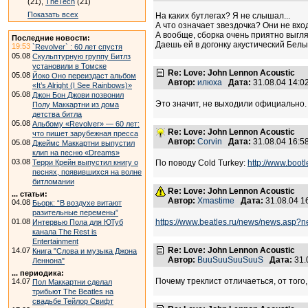
(21),
TheTech
(21)
Показать всех
На каких бутлегах? Я не слышал...
А что означает звездочка? Они не вход
А вообще, сборка очень приятно выгля
Последние новости:
Даешь ей в догонку акустический Бел
19:53
`Revolver` : 60 лет спустя
05.08
Скульптурную группу Битлз
установили в Томске
Re: Love: John Lennon Acoustic
05.08
Йоко Оно переиздаст альбом
Автор:
илюха
Дата:
31.08.04 14:
«It’s Alright (I See Rainbows)»
05.08
Джон Бон Джови позвонил
Это значит, не выходили официально.
Полу Маккартни из дома
детства битла
05.08
Альбому «Revolver» — 60 лет:
Re: Love: John Lennon Acoustic
что пишет зарубежная пресса
Автор:
Corvin
Дата:
31.08.04 16:
05.08
Джеймс Маккартни выпустил
клип на песню «Dreams»
03.08
Терри Крейн выпустил книгу о
По поводу Cold Turkey:
http://www.boo
песнях, появившихся на волне
битломании
Re: Love: John Lennon Acoustic
... статьи:
Автор:
Xmastime
Дата:
31.08.04 
04.08
Бьорк: “В воздухе витают
разительные перемены”
01.08
https://www.beatles.ru/news/news.asp?
Интервью Пола для ЮТуб
канала The Rest is
Entertainment
Re: Love: John Lennon Acoustic
14.07
Книга "Слова и музыка Джона
Автор:
BuuSuuSuuSuuS
Дата:
31.
Леннона"
... периодика:
Почему треклист отличаеться, от того
14.07
Пол Маккартни сделал
трибьют The Beatles на
свадьбе Тейлор Свифт