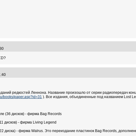
8:30
 CD?
01:40
даний редкостей Леннона. Название произошло от серии радиопередач конца
.ru/books/paper.asp?id=31
). Все издания, объединенные под названием Lost L
иле (36 дисков) - фирма Bag Records
11 дисков) - фирма Living Legend
D (22 диска) - фирма Walrus. Это переиздание пластинок Bag Records, допол