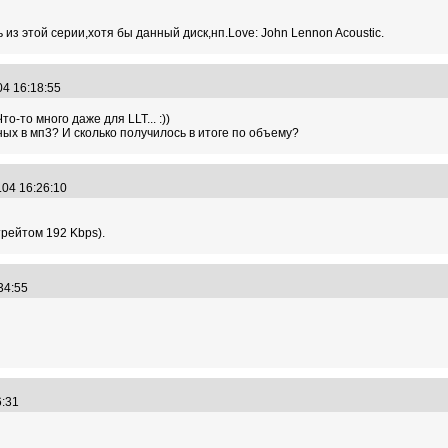
из этой серии,хотя бы данный диск,нп.Love: John Lennon Acoustic.
04 16:18:55
Что-то много даже для LLT... :))
ных в мп3? И сколько получилось в итоге по объему?
.04 16:26:10
трейтом 192 Kbps).
:34:55
56:31