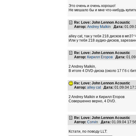
Это очень и очень хорошо!
Не мешало бы и мне что-нибудь купить 
Re: Love: John Lennon Acoustic
Автор:
Andrey Malkin
Дата:
01.09.
alley cat, так у тебя 218 дисков в мп3? 
Или у тебя 218 аудио-дисков, зарезан
Re: Love: John Lennon Acoustic
Автор:
Кирилл Егоров
Дата:
01.09
2 Andrey Malkin,
В итоге 4 DVD-диска (около 17 Гб с би
Re: Love: John Lennon Acoustic
Автор:
alley cat
Дата:
01.09.04 17
2 Andrey Malkin и Кирилл Егоров
Совершенно верно, 4 DVD.
Re: Love: John Lennon Acoustic
Автор:
Corvin
Дата:
01.09.04 17:
Кстати, по поводу LLT:
------------------------------------