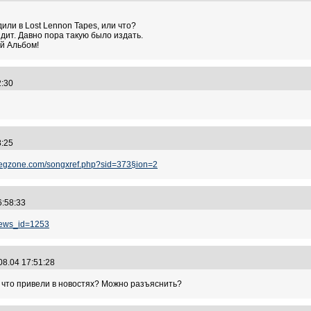
или в Lost Lennon Tapes, или что?
дит. Давно пора такую было издать.
ый Альбом!
02:30
58:25
tlegzone.com/songxref.php?sid=373§ion=2
16:58:33
news_id=1253
08.04 17:51:28
, что привели в новостях? Можно разъяснить?