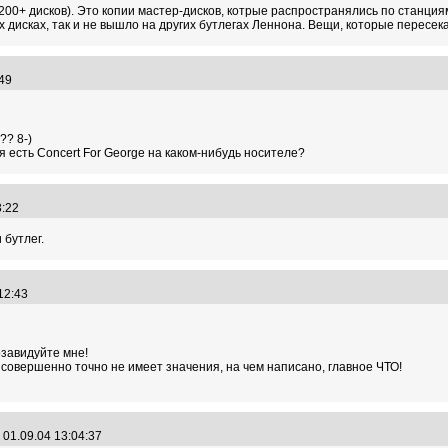
 (200+ дисков). Это копии мастер-дисков, котрые распространялись по станц
их дисках, так и не вышло на других бутлегах Леннона. Вещи, которые пересек
8:49
?? 8-)
бя есть Concert For George на каком-нибудь носителе?
43:22
 бутлег.
:12:43
озавидуйте мне!
 совершенно точно не имеет значения, на чем написано, главное ЧТО!
01.09.04 13:04:37