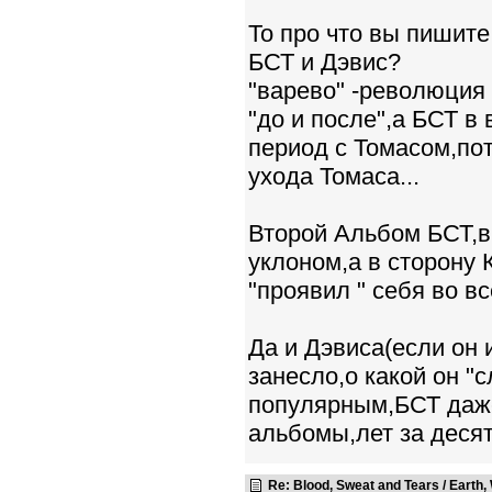
То про что вы пишите
БСТ и Дэвис?
"варево" -революция
"до и после",а БСТ в
период с Томасом,по
ухода Томаса...
Второй Альбом БСТ,в
уклоном,а в сторону 
"проявил " себя во вс
Да и Дэвиса(если он 
занесло,о какой он "с
популярным,БСТ даже
альбомы,лет за деся
Re: Blood, Sweat and Tears / Earth,