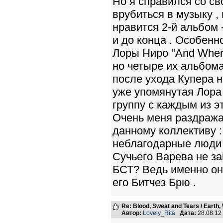
Но я справился со св
врубиться в музыку ,
нравится 2-й альбом 
и до конца . Особенно
Лоры Ниро "And When 
но четыре их альбома
после ухода Купера 
уже упомянутая Лора
группу с каждым из э
Очень меня раздража
данному коллективу : 
неблагодарные люди 
Сучьего Варева не за
БСТ? Ведь именно он
его Битчез Брю .
Re: Blood, Sweat and Tears / Earth,
Автор:
Lovely_Rita
Дата:
28.08.12