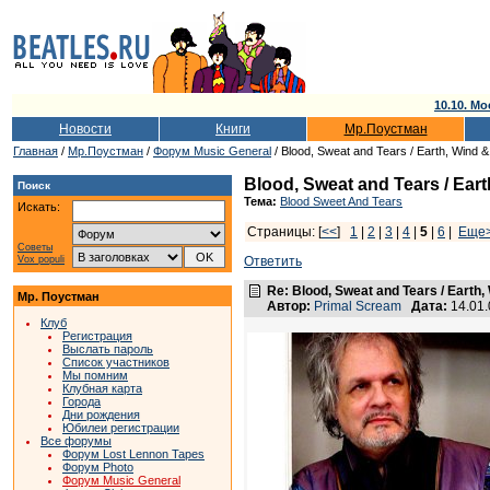
10.10. Мо
Новости
Книги
Мр.Поустман
Главная
/
Мр.Поустман
/
Форум Music General
/ Blood, Sweat and Tears / Earth, Wind &
Blood, Sweat and Tears / Eart
Поиск
Тема:
Blood Sweet And Tears
Искать:
Страницы: [
<<
]
1
|
2
|
3
|
4
|
5
|
6
|
Еще
Советы
Vox populi
Ответить
Re: Blood, Sweat and Tears / Earth,
Мр. Поустман
Автор:
Primal Scream
Дата:
14.01
Клуб
Регистрация
Выслать пароль
Список участников
Мы помним
Клубная карта
Города
Дни рождения
Юбилеи регистрации
Все форумы
Форум Lost Lennon Tapes
Форум Photo
Форум Music General