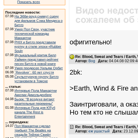
Показать всех
Последние новости:
07.08
На Эбби-роуд снимут сцену
для фильмов Сэма Мендеса о
Битлз
07.08
Умер Пол Свон, участник
технической команды
Маккартни
офигительно!
07.08
PHIX и Битлз представили
куртку в стиле эпохи «Rubber
Soul»
07.08
Музыкальный критик Билл
Re: Blood, Sweat and Tears / Earth,
Уаймен представил рейтинг
Автор:
Bog
Дата:
04.04.08 02:09
песен Битлз в новой книге
07.08
Умер продюсер Уильям Орбит
2bk:
06.08
`Revolver`: 60 лет спустя
05.08
Скульптурную группу Битлз
установили в Томске
>Earth, Wind & Fire an
... статьи:
07.08
Интервью Пола Маккартни
Амелии Димольденберг
04.08
Бьорк: “В воздухе витают
Заинтриговали, а ока
разительные перемены”
01.08
Интервью Пола для ЮТуб
Но тем кто не слыша
канала The Rest is
Entertainment
... периодика:
14.07
Пол Маккартни сделал
Re: Blood, Sweat and Tears / Earth,
трибьют The Beatles на
Автор:
еж ушастый
Дата:
23.12.0
свадьбе Тейлор Свифт