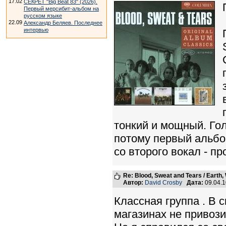
17.02
СЕКРЕТ "Big Beat 83" (2026).
Первый мерсибит-альбом на
русском языке
22.09
Александр Беляев. Последнее
интервью
тонкий и мощный. Гол
потому первый альбо
со второго вокал - п
Re: Blood, Sweat and Tears / Earth,
Автор:
David Crosby
Дата:
09.04.
Классная группа . В 
магазинах не привозил