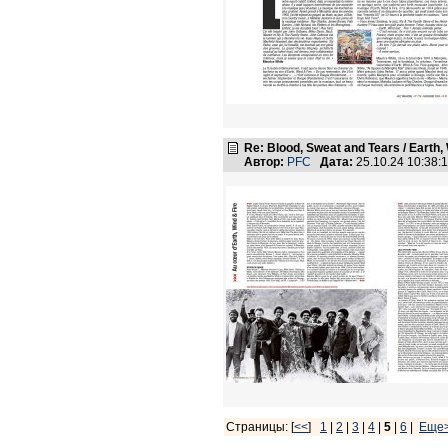
Re: Blood, Sweat and Tears / Earth,
Автор:
PFC
Дата:
25.10.24 10:38
Страницы: [
<<
]
1
|
2
|
3
|
4
|
5
|
6
|
Еще