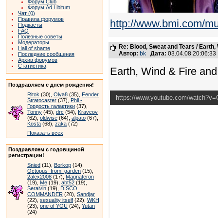
Форум Club
Форум Ad Libitum
Чат (0)
Правила форумов
http://www.bmi.com/mu
Подкасты
FAQ
Полезные советы
Модераторы
Re: Blood, Sweat and Tears / Earth,
Hall of shame
Автор:
bk
Дата:
03.04.08 20:06:3
Последние сообщения
Архив форумов
Статистика
Earth, Wind & Fire and
Поздравляем с днем рождения!
Ritok
(30),
Olya8
(35),
Fender
https://www.youtube.com/watch?v
Stratocaster
(37),
Phil -
Гордость галактики
(37),
Tonny
(45),
drc
(54),
Kravcov
(62),
oldwise
(64),
alpato
(67),
Kosta
(68),
zaka
(72)
Показать всех
Поздравляем с годовщиной
регистрации!
Snied
(11),
Borkop
(14),
Octopus_from_garden
(15),
2alex2008
(17),
Magnateron
(19),
Me
(19),
abt52
(19),
Seralvin
(19),
DISCO
COMMANDER
(20),
Sandjar
(22),
sexuality itself
(22),
WKH
(23),
one of YOU
(24),
Yutan
(24)