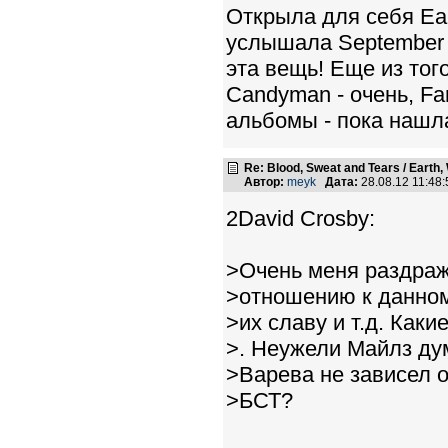
Открыла для себя Eart
услышала September в
эта вещь! Еще из того
Candyman - очень, Fa
альбомы - пока нашла
Re: Blood, Sweat and Tears / Earth,
Автор:
meyk
Дата:
28.08.12 11:4
2David Crosby:
>Очень меня раздраж
>отношению к данном
>их славу и т.д. Ка
>. Неужели Майлз дум
>Варева не зависел о
>БСТ?