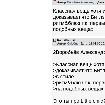
Автор:
Воробьёв Александр
Дата:
Классная вещь,хотя 
доказывает,что Битлз
ритм&блюз,т.к. перв
подобных вещах.
Re: Little child
Автор:
OnlyOne
Дата:
18.01.05 1
2Воробьёв Александр
>Классная вещь,хотя
>доказывает,что Битл
>в стиле
>ритм&блюз,т.к. пер
>на подобных вещах.
Это ты про Little child