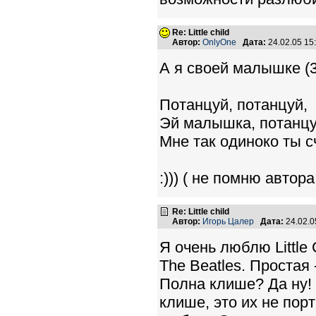
Re: Little child
Автор:
OnlyOne
Дата:
24.02.05 1
А я своей малышке (3
Потанцуй, потанцуй,
Эй малышка, потанцу
Мне так одиноко ты 
:))) ( не помню автор
Re: Little child
Автор:
Игорь Цалер
Дата:
24.02.0
Я очень люблю Little 
The Beatles. Простая 
Полна клише? Да ну!
клише, это их не порт