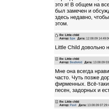
это я! В общем на вс
был замечен и обсужд
здесь недавно, чтобы
этом.
Re: Little child
Автор:
Бри
Дата:
12.08.09 14:49
Little Child довольн
Re: Little child
Автор:
Beatlekid
Дата:
13.08.09 0
Мне она всегда нрави
часто. Чуть позже до
фирменных. Всё-таки
песен, задорных и ес
Re: Little child
Автор:
Pavil
Дата:
13.08.09 07:29