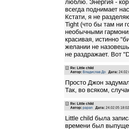
люблю. Энергия - кор
всегда поднимает на
Кстати, я не разделя
Tight (что бы там ни 
необычными гармония
красивая, истинно "б
желании не назовешь.
не раздражает. Вот "De
Re: Little child
Автор:
Владислав До
Дата:
24.02
Просто Джон задумал L
Так, во всяком, случ
Re: Little child
Автор:
papan
Дата:
24.02.05 18:
Little child была зап
времени был выпущен