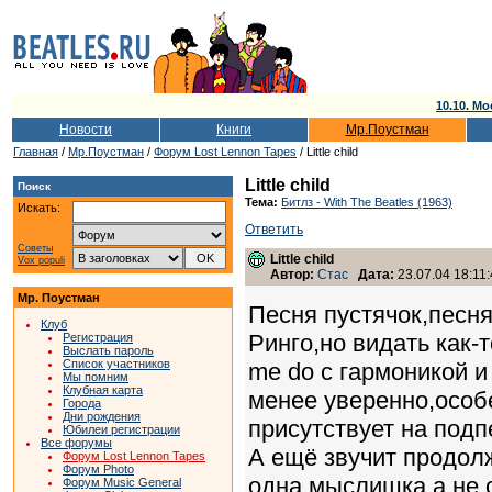
10.10. Мо
Новости
Книги
Мр.Поустман
Главная
/
Мр.Поустман
/
Форум Lost Lennon Tapes
/ Little child
Little child
Поиск
Тема:
Битлз - With The Beatles (1963)
Искать:
Ответить
Советы
Little child
Vox populi
Автор:
Стас
Дата:
23.07.04 18:11
Мр. Поустман
Песня пустячок,песн
Клуб
Ринго,но видать как-
Регистрация
Выслать пароль
Список участников
me do с гармоникой 
Мы помним
Клубная карта
менее уверенно,особ
Города
Дни рождения
присутствует на подп
Юбилеи регистрации
Все форумы
А ещё звучит продол
Форум Lost Lennon Tapes
Форум Photo
одна мыслишка,а не 
Форум Music General