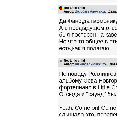
Re: Little child
Автор:
Воробьёв Александр
Дата:
Да.Фано,да гармоник
А в предыдущем отве
был посторен на каве
Но что-то общее в ст
есть,как я полагаю.
Re: Little child
Автор:
Alexander Prolubnikov
Дата
По поводу Роллингов)
альбому Сева Новгоро
фортепиано в Little 
Отсюда и "саунд" был
Yeah, Сome on! Сome 
слышала это, перепев