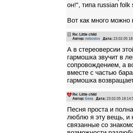
он!", типа russian folk
Вот как много можно 
Re: Little child
Автор:
neboslov
Дата:
23.02.05 1
А в стереоверсии это
гармошка звучит в л
сопровождением, а в
вместе с частью бара
гармошка возвращает
Re: Little child
Автор:
Бека
Дата:
23.02.05 18:14
Песня проста и полна
люблю я эту вещь, и 
связанные со знакомс
возможности разлюбить