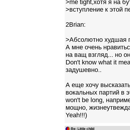
>me tight,хотя я на 
>вступление к этой пе
2Brian:
>Абсолютно худшая п
А мне очень нравитьс
на ващ взгляд... но о
Don't know what it mea
задушевно..
А еще хочу высказат
вокальных партий в эт
won't be long, например
мощно, жизнеутвеждаю
Yeah!!!)
Re: Little child