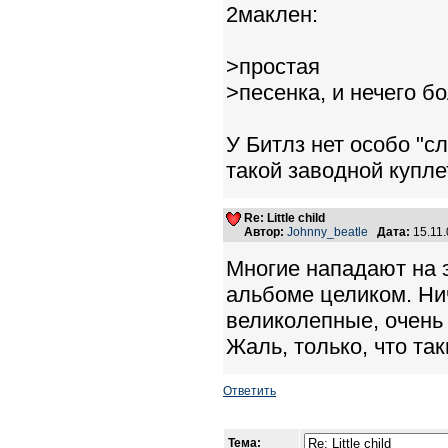
2маклен:
>простая
>песенка, и нечего б
У Битлз нет особо "с
такой заводной купле
Re: Little child
Автор:
Johnny_beatle
Дата:
15.11
Многие нападают на эт
альбоме целиком. Ни
великолепные, очень
Жаль, только, что так
Ответить
Тема: