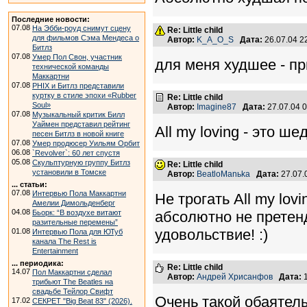
Последние новости:
07.08
На Эбби-роуд снимут сцену
Re: Little child
для фильмов Сэма Мендеса о
Автор:
K_A_O_S
Дата:
26.07.04 
Битлз
07.08
Умер Пол Свон, участник
для меня худшее - при
технической команды
Маккартни
07.08
PHIX и Битлз представили
куртку в стиле эпохи «Rubber
Re: Little child
Soul»
Автор:
Imagine87
Дата:
27.07.04 
07.08
Музыкальный критик Билл
Уаймен представил рейтинг
All my loving - это шеде
песен Битлз в новой книге
07.08
Умер продюсер Уильям Орбит
06.08
`Revolver`: 60 лет спустя
05.08
Скульптурную группу Битлз
Re: Little child
установили в Томске
Автор:
BeatloManьka
Дата:
27.07.
... статьи:
07.08
Интервью Пола Маккартни
Не трогать All my lovi
Амелии Димольденберг
04.08
Бьорк: “В воздухе витают
абсолютно не претен
разительные перемены”
удовольствие! :)
01.08
Интервью Пола для ЮТуб
канала The Rest is
Entertainment
... периодика:
Re: Little child
14.07
Пол Маккартни сделал
Автор:
Андрей Хрисанфов
Дата:
1
трибьют The Beatles на
свадьбе Тейлор Свифт
Очень такой обаятел
17.02
СЕКРЕТ "Big Beat 83" (2026).