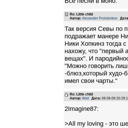
Все песни в моно.
Re: Little child
Автор:
Alexander Prolubnikov
Дата
Так версия Севы по по
подражает манере Ни
Ники Хопкинз тогда с
нахожу, что "первый
вещах". И пародийност
"Можно говорить лиш
-блюз,который худо-б
имел свои чарты."
Re: Little child
Автор:
Wait
Дата:
08.08.09 20:29
2Imagine87:
>All my loving - это шед