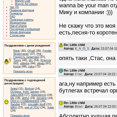
Форум Club
wanna be your man о
Форум Ad Libitum
Чат (0)
Правила форумов
Мику и компании :)))
Подкасты
FAQ
Полезные советы
Модераторы
Не скажу что это мо
Hall of shame
Последние сообщения
есть,песня-то коротен
Архив форумов
Статистика
Re: Little child
Поздравляем с днем рождения!
Автор:
K_A_O_S
Дата:
23.07.04 
Ritok
(30),
Olya8
(35),
Fender
Stratocaster
(37),
Phil -
опять таки ,Стас, он
Гордость галактики
(37),
Tonny
(45),
drc
(54),
Kravcov
(62),
oldwise
(64),
alpato
(67),
Kosta
(68),
zaka
(72)
Re: Little child
Показать всех
Автор:
Стас
Дата:
23.07.04 18:2
Поздравляем с годовщиной
ага,ну например есть 
регистрации!
Snied
(11),
Borkop
(14),
бутлегах встречал ор
Octopus_from_garden
(15),
2alex2008
(17),
Magnateron
(19),
Me
(19),
abt52
(19),
Seralvin
(19),
DISCO COMMANDER
(20),
Re: Little child
Sandjar
(22),
sexuality itself
(22),
Автор:
Brian
Дата:
26.07.04 22:0
WKH
(23),
one of YOU
(24),
Yutan
(24)
Абсолютно худшая пес
Показать всех