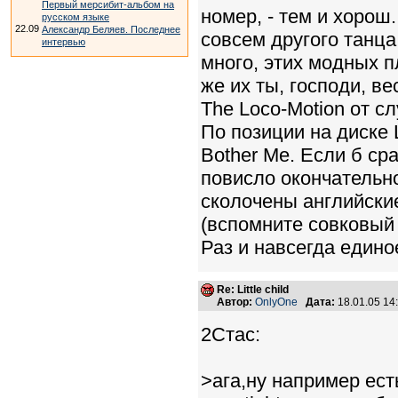
Первый мерсибит-альбом на
номер, - тем и хорош.
русском языке
22.09
Александр Беляев. Последнее
совсем другого танца 
интервью
много, этих модных пля
же их ты, господи, ве
The Loco-Motion от с
По позиции на диске Li
Bother Me. Если б ср
повисло окончательно
сколочены английские
(вспомните совковый A
Раз и навсегда едино
Re: Little child
Автор:
OnlyOne
Дата:
18.01.05 1
2Стас:
>ага,ну например ест