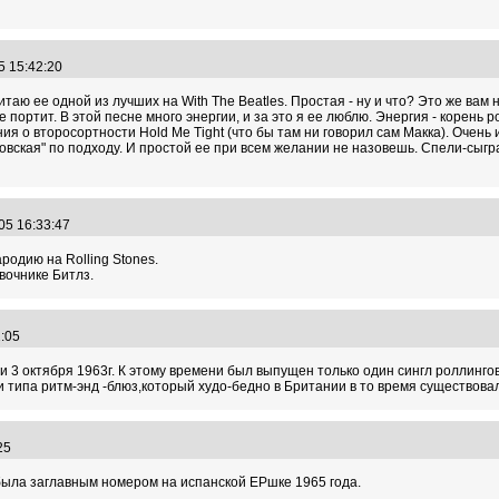
5 15:42:20
считаю ее одной из лучших на With The Beatles. Простая - ну и что? Это же ва
 портит. В этой песне много энергии, и за это я ее люблю. Энергия - корень 
ия о второсортности Hold Me Tight (что бы там ни говорил сам Макка). Очен
овская" по подходу. И простой ее при всем желании не назовешь. Спели-сыграли
.05 16:33:47
ародию на Rolling Stones.
авочнике Битлз.
02:05
ря и 3 октября 1963г. К этому времени был выпущен только один сингл роллин
 типа ритм-энд -блюз,который худо-бедно в Британии в то время существовал
:25
d была заглавным номером на испанской EPшке 1965 года.