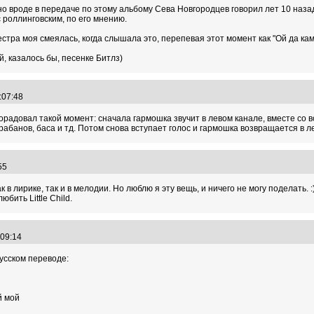
но вроде в передаче по этому альбому Сева Новгородцев говорил лет 10 назад
с роллинговским, по его мнению.
стра моя смеялась, когда слышала это, перепевая этот момент как "Ой да камон
й, казалось бы, песенке Битлз)
8:07:48
порадовал такой момент: сначала гармошка звучит в левом канале, вместе со
арабанов, баса и тд. Потом снова вступает голос и гармошка возвращается в 
:55
к в лирике, так и в мелодии. Но люблю я эту вещь, и ничего не могу поделать.
бить Little Child.
5:09:14
русском переводе:
й мой