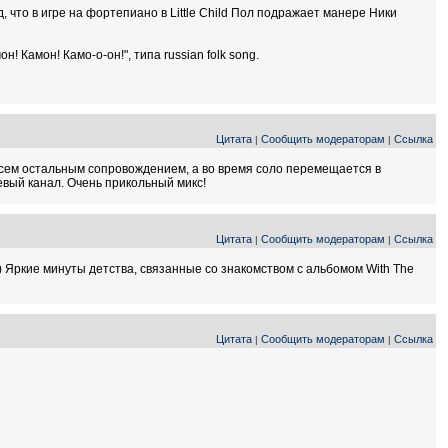
, что в игре на фортепиано в Little Child Пол подражает манере Ники
! Камон! Камо-о-он!", типа russian folk song.
Цитата
Сообщить модераторам
Ссылка
|
|
 всем остальным сопровождением, а во время соло перемещается в
левый канал. Очень прикольный микс!
Цитата
Сообщить модераторам
Ссылка
|
|
 :) Яркие минуты детства, связанные со знакомством с альбомом With The
Цитата
Сообщить модераторам
Ссылка
|
|