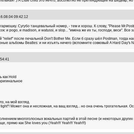
тельная! :) А Little child это нечто, абсолютно не претендующее на шедевр, но
6.08.04 09:42:12
армошку. Сугубо танцевальный номер, - тем и хорош. К слову, "Please Mr.Post
к: и pogo, и madison, и watussi, и slop... "имена же их ты, господи, веси". Все
кий "relief" после печальной Don't Bother Me. Если б сразу шёл Postman, тогда
ые альбомы Beatles: и ни изъять ничего (вспомните совковый A Hard Day's Nig
4:54:41
ь как Hold
 оригинальное
з, на мой взгляд.
ight"! Может она и несложная, на ващ взгляд... но она очень трогательная. Особе
ением многоголосных вокальных партий в этой песне (и некоторых других с этого
, прямо как She loves you (Yeah!!! Yeah!!! Yeah!!!)