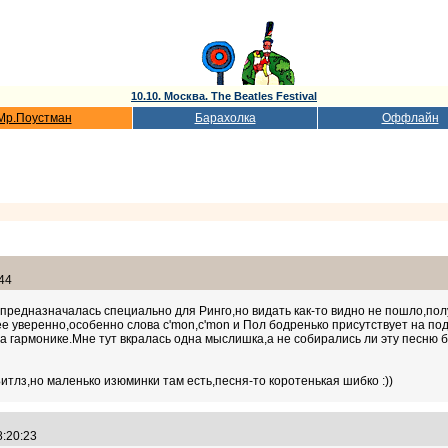
10.10. Москва. The Beatles Festival
Мр.Поустман
Барахолка
Оффлайн
:44
редназначалась специально для Ринго,но видать как-то видно не пошло,полу
е уверенно,особенно слова c'mon,c'mon и Пол бодренько присутствует на под
а гармонике.Мне тут вкралась одна мыслишка,а не собирались ли эту песню 
итлз,но маленько изюминки там есть,песня-то коротенькая шибко :))
18:20:23