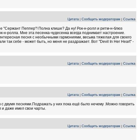
Цитата
Сообщить модераторам
Ссылка
|
|
м не "Сержант Пеппер"! Полна клише? Да ну! Рок-н-ролл и ритм-н-блюз
рок-н-ролла. Мне эта песенка-чудесенка всегда поднимает настроение.
ь интересная песня с необычными гармониями, весьма тяжелая для своего
 так себе - может быть, но меня не раздражает. Вот "Devil In Her Heart" -
Цитата
Сообщить модераторам
Ссылка
|
|
Цитата
Сообщить модераторам
Ссылка
|
|
гов с двумя песнями.Подражать у них пока ещё было нечему .Можно говорить
 и даже имел свои чарты.
Цитата
Сообщить модераторам
Ссылка
|
|