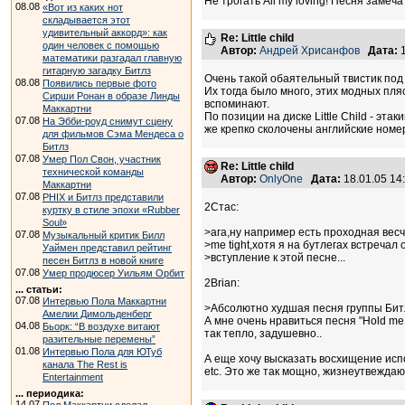
Не трогать All my loving! Песня замеча
08.08
«Вот из каких нот
складывается этот
удивительный аккорд»: как
Re: Little child
один человек с помощью
Автор:
Андрей Хрисанфов
Дата:
1
математики разгадал главную
гитарную загадку Битлз
Очень такой обаятельный твистик под г
08.08
Появились первые фото
Их тогда было много, этих модных плясо
Сирши Ронан в образе Линды
вспоминают.
Маккартни
По позиции на диске Little Child - эта
07.08
На Эбби-роуд снимут сцену
же крепко сколочены английские номерн
для фильмов Сэма Мендеса о
Битлз
07.08
Умер Пол Свон, участник
Re: Little child
технической команды
Автор:
OnlyOne
Дата:
18.01.05 1
Маккартни
07.08
PHIX и Битлз представили
2Стас:
куртку в стиле эпохи «Rubber
Soul»
>ага,ну например есть проходная весч
07.08
Музыкальный критик Билл
>me tight,хотя я на бутлегах встречал
Уаймен представил рейтинг
>вступление к этой песне...
песен Битлз в новой книге
07.08
Умер продюсер Уильям Орбит
2Brian:
... статьи:
07.08
Интервью Пола Маккартни
>Абсолютно худшая песня группы Битл
Амелии Димольденберг
А мне очень нравиться песня "Hold me t
04.08
Бьорк: “В воздухе витают
так тепло, задушевно..
разительные перемены”
01.08
Интервью Пола для ЮТуб
А еще хочу высказать восхищение исполн
канала The Rest is
etc. Это же так мощно, жизнеутвеждающе
Entertainment
... периодика:
14.07