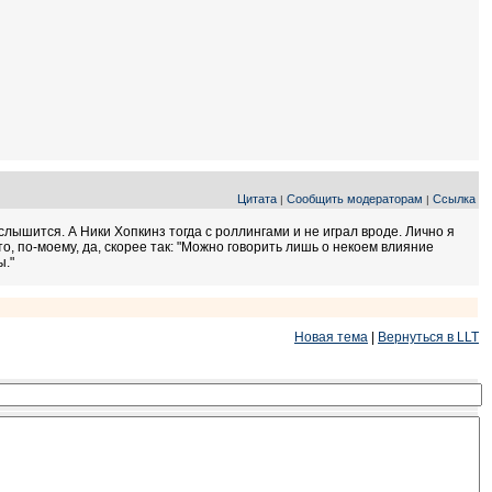
Цитата
Сообщить модераторам
Ссылка
|
|
 слышится. А Ники Хопкинз тогда с роллингами и не играл вроде. Лично я
о, по-моему, да, скорее так: "Можно говорить лишь о некоем влияние
ы."
Новая тема
|
Вернуться в LLT