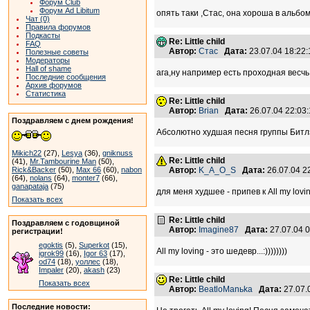
Форум Club
Форум Ad Libitum
опять таки ,Стас, она хороша в альбом
Чат (0)
Правила форумов
Подкасты
Re: Little child
FAQ
Автор:
Стас
Дата:
23.07.04 18:2
Полезные советы
Модераторы
Hall of shame
ага,ну например есть проходная весчь 
Последние сообщения
Архив форумов
Статистика
Re: Little child
Автор:
Brian
Дата:
26.07.04 22:0
Поздравляем с днем рождения!
Абсолютно худшая песня группы Битлз
Mikich22
(27),
Lesya
(36),
gniknuss
Re: Little child
(41),
Mr.Tambourine Man
(50),
Rick&Backer
(50),
Max 66
(60),
nabon
Автор:
K_A_O_S
Дата:
26.07.04 
(64),
nolans
(64),
monter7
(66),
ganapataja
(75)
для меня худшее - припев к All my lovin
Показать всех
Re: Little child
Поздравляем с годовщиной
Автор:
Imagine87
Дата:
27.07.04 
регистрации!
egoktis
(5),
Superkot
(15),
All my loving - это шедевр...:))))))))
igrok99
(16),
Igor 63
(17),
od74
(18),
уоллес
(18),
Impaler
(20),
akash
(23)
Re: Little child
Показать всех
Автор:
BeatloManьka
Дата:
27.07.
Последние новости: