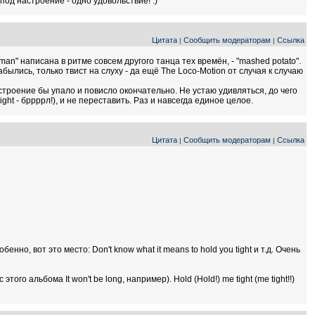
 под настроение - одно удовольствие! :)
Цитата
Сообщить модераторам
Ссылка
|
|
man" написана в ритме совсем другого танца тех времён, - "mashed potato".
 забылись, только твист на слуху - да ещё The Loco-Motion от случая к случаю
 настроение бы упало и повисло окончательно. Не устаю удивляться, до чего
ht - бррррл!), и не переставить. Раз и навсегда единое целое.
Цитата
Сообщить модераторам
Ссылка
|
|
нно, вот это место: Don't know what it means to hold you tight и т.д. Очень
 альбома It won't be long, например). Hold (Hold!) me tight (me tight!!)