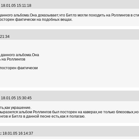
18.01.05 15:11:18
данного альбома.Она доказывает,что Битлз могли походить на Роллингов в ст
посторен фактически на подобных вещах.
5:21:34
 данного альбома.Она
ь на Роллингов
 посторен фактически
18.01.05 15:30:45
ть,как украшение.
ыразился:альбом Роллингов был посторен на каверах,не только блюзовых,но 
гов и Битлз в данной песне есть,как я полагаю.
:
18.01.05 16:14:37