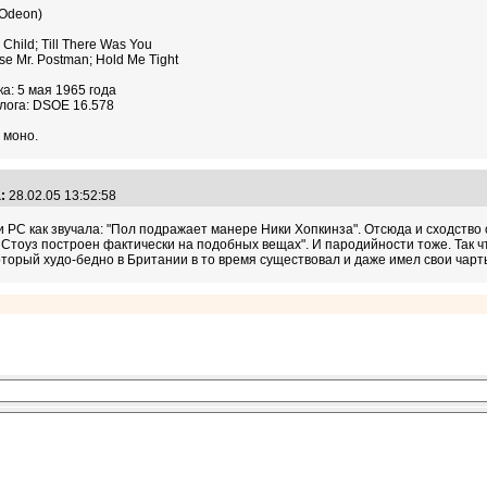
 (Odeon)
le Child; Till There Was You
ase Mr. Postman; Hold Me Tight
а: 5 мая 1965 года
лога: DSOE 16.578
 моно.
:
28.02.05 13:52:58
d и РС как звучала: "Пол подражает манере Ники Хопкинза". Отсюда и сходство
 Стоуз построен фактически на подобных вещах". И пародийности тоже. Так чт
торый худо-бедно в Британии в то время существовал и даже имел свои чарт