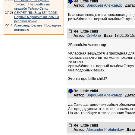
Пол Маккартни сделал
Re: Little child
трибьют The Beatles на
Автор:
Воробьёв Александр
Дата:
свадьбе Тейлор Свифт
17.02
СЕКРЕТ "Big Beat 83" (2026).
Классная вещь,хотя и проходная для 
Первый мерсибит-альбом на
ритм&блюз,т.к. первый альбом Стоуз 
русском языке
22.09
Александр Беляев. Последнее
интервью
Re: Little child
Автор:
OnlyOne
Дата:
18.01.05 1
2Воробьёв Александр:
>Классная вещь,хотя и проходная для
>доказывает,что Битлз могли походит
>в стиле
>ритм&блюз,т.к. первый альбом Стоуз
>на подобных вещах.
Это ты про Little child?
Re: Little child
Автор:
Воробьёв Александр
Дата:
Да.Фано,да гармонику забыл обозначи
А в предыдущем ответе неправильно в
Но что-то общее в стиле ранних Роллин
Re: Little child
Автор:
Alexander Prolubnikov
Дата