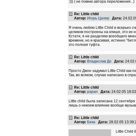
:))) ( не помню автора переложения...)
Re: Little child
Автор:
Игорь Цалер
Дата:
24.02.0
Я очень люблю Little Child и всерьез 
целиком построены на клише, это их не
Кстати, я не разделяю всеобщего мнен
времени, но и красивая, истинно "битл
это полная туфта.
Re: Little child
Автор:
Владислав До
Дата:
24.02
Просто Джон задумал Little Child как п
Так, во всяком, случае написано в спр
Re: Little child
Автор:
papan
Дата:
24.02.05 18:
Little child была записана 12 сентяб
лишь о некоем влияние вообще музыки
Re: Little child
Автор:
Бека
Дата:
28.02.05 13:39
Little Chil