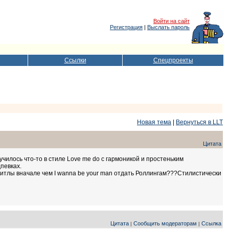
Войти на сайт
Регистрация
|
Выслать пароль
Ссылки
Спецпроекты
Новая тема
|
Вернуться в LLT
Цитата
чилось что-то в стиле Love me do с гармоникой и простеньким
певках.
битлы вначале чем I wanna be your man отдать Роллингам???Стилистически
Цитата
Сообщить модераторам
Ссылка
|
|