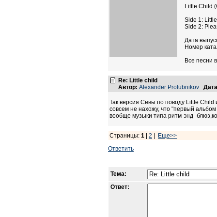
Little Child
Side 1: Litt
Side 2: Ple
Дата выпуск
Номер ката
Все песни в
Re: Little child
Автор:
Alexander Prolubnikov
Дата
Так версия Севы по поводу Little Chil
совсем не нахожу, что "первый альбом
вообще музыки типа ритм-энд -блюз,ко
Страницы:
1
|
2
|
Еще>>
Ответить
Тема:
Ответ: