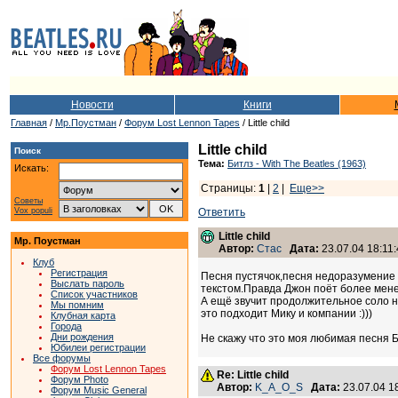
Новости
Книги
Главная
/
Мр.Поустман
/
Форум Lost Lennon Tapes
/ Little child
Little child
Поиск
Тема:
Битлз - With The Beatles (1963)
Искать:
Страницы:
1
|
2
|
Еще>>
Советы
Vox populi
Ответить
Little child
Мр. Поустман
Автор:
Стас
Дата:
23.07.04 18:11
Клуб
Регистрация
Песня пустячок,песня недоразумение п
Выслать пароль
текстом.Правда Джон поёт более мене
Список участников
А ещё звучит продолжительное соло н
Мы помним
это подходит Мику и компании :)))
Клубная карта
Города
Дни рождения
Не скажу что это моя любимая песня Б
Юбилеи регистрации
Все форумы
Форум Lost Lennon Tapes
Re: Little child
Форум Photo
Автор:
K_A_O_S
Дата:
23.07.04 
Форум Music General