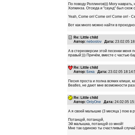
По поводу Роллингов))) Могу наврать, 
Хопкинза. Отсюда и "саунд" был схож 
Yeah, Сome on! Сome on! Сome on! - Cе
Вот как много можно найти в проходно
Re: Little child
Автор:
neboslov
Дата:
23.02.05 1
А в стереоверсии этой песенки меня 
правый:))) Причём, вместе с частью б
Re: Little child
Автор:
Бека
Дата:
23.02.05 18:14
Песня проста и полна всяких клише, ка
Beatles, не дают мне возможности разлю
Re: Little child
Автор:
OnlyOne
Дата:
24.02.05 1
А я своей малышке (3 месяца ) пою в 
Потанцуй, потанцуй,
Эй малышка, потанцуй со мной!
Мне так одиноко ты счастливый случа