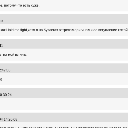
е, потому что есть хуже.
2:13
как Hold me tight,хотя я на бутлегах встречал оригинальное вступление к этой 
3:11
, на мой взгляд.
22:47:03
g.
00:30:24
04 14:20:08