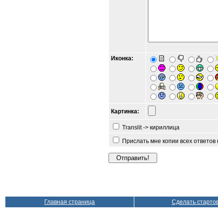
Иконка:
Картинка:
Translit -> кириллица
Прислать мне копии всех ответов
Главная страница
Сделать старто