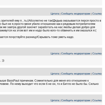
Цитата
Сообщить модераторам
Ссылка
|
|
 зрителей ему п...ть:(Абсолютно не так!Дядька оказывается перся просто в
это был не я,просто меня убило отношение как к рядовым потребителям
ак же завтра другой захочет заработать на нас якобы делая добро для
ивутся на этом вот им и надо было кого-то обвинить и им оказался я:(
зывается почуствуйте разницу!Скрывать тоже уметь надо.
Цитата
Сообщить модераторам
Ссылка
|
|
 :))
Цитата
Сообщить модераторам
Ссылка
|
|
 выше BassPaul причинам. Сомнительно для меня его отношение к
веке. По нему выходит что если б не он, то и Битлз не было бы. Сильно
Цитата
Сообщить модераторам
Ссылка
|
|