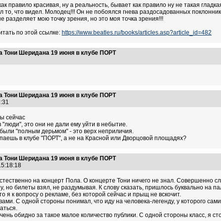
как правило красивая, ну а реальность, бывает как правило ну не такая гладк
л то, что видел. Молодец!!! Он не побоялся гнева раздосадованных поклоннико
не разделяет мою точку зрения, но это моя точка зрения!!!
итать по этой ссылке:
https://www.beatles.ru/books/articles.asp?article_id=482
а Тони Шеридана 19 июня в клубе ПОРТ
9
а Тони Шеридана 19 июня в клубе ПОРТ
16:31
бы сейчас
 "люди", это они не дали ему уйти в небытие.
 были "полным дерьмом" - это верх неприличия.
упаешь в клубе "ПОРТ", а не на Красной или Дворцовой площадях?
а Тони Шеридана 19 июня в клубе ПОРТ
15:18:18
стественно на концерт Пола. О концерте Тони ничего не знал. Совершенно сл
 но билеты взял, не раздумывая. К слову сказать, пришлось буквально на пал
о я к вопросу о рекламе, без которой сейчас и прыщ не вскочит.
ми. С одной стороны понимал, что иду на человека-легенду, у которого сами
аться.
очень обидно за такое малое количество публики. С одной стороны класс, я ст