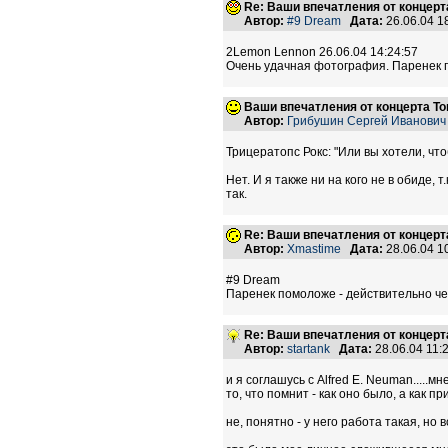
Re: Ваши впечатления от концерт
Автор:
#9 Dream
Дата:
26.06.04 
2Lemon Lennon 26.06.04 14:24:57
Очень удачная фотография. Паренек 
Ваши впечатления от концерта Т
Автор:
Грибушин Сергей Иванович
Трицератопс Рокс: "Или вы хотели, что
Нет. И я также ни на кого не в обиде, 
так.
Re: Ваши впечатления от концерт
Автор:
Xmastime
Дата:
28.06.04 
#9 Dream
Паренек помоложе - действительно че
Re: Ваши впечатления от концерт
Автор:
startank
Дата:
28.06.04 11
и я соглашусь с Alfred E. Neuman.....
то, что помнит - как оно было, а как п
не, понятно - у него работа такая, но вс