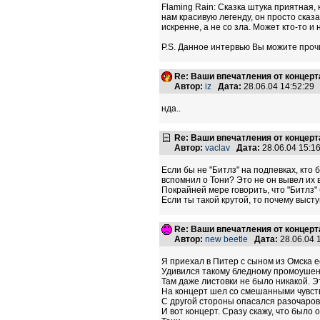
Flaming Rain: Сказка штука приятная, 
нам красивую легенду, он просто сказа
искренне, а не со зла. Может кто-то и 
P.S. Данное интервью Вы можите проч
Re: Ваши впечатления от концерт
Автор:
iz
Дата:
28.06.04 14:52:2
нда..
Re: Ваши впечатления от концерт
Автор:
vaclav
Дата:
28.06.04 15:
Если бы не "Битлз" на подпевках, кто 
вспомнил о Тони? Это не он вывел их в
Покрайней мере говорить, что "Битлз"
Если ты такой крутой, то почему выст
Re: Ваши впечатления от концерт
Автор:
new beetle
Дата:
28.06.04 
Я приехал в Питер с сыном из Омска е
Удивился такому бледному промоушену,
Там даже листовки не было никакой. Эт
На концерт шел со смешанными чувства
С другой стороны опасался разочаров
И вот концерт. Сразу скажу, что было 