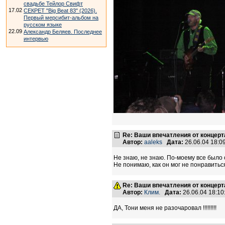
свадьбе Тейлор Свифт
17.02
СЕКРЕТ "Big Beat 83" (2026).
Первый мерсибит-альбом на
русском языке
22.09
Александр Беляев. Последнее
интервью
Re: Ваши впечатления от концерт
Автор:
aaleks
Дата:
26.06.04 18:
Не знаю, не знаю. По-моему все было о
Не понимаю, как он мог не понравитьс
Re: Ваши впечатления от концерт
Автор:
Клим.
Дата:
26.06.04 18:1
ДА, Тони меня не разочаровал !!!!!!!!!