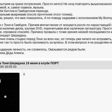
ытием на грани потрясения. Просто нечто! Не хочу повторять вышесказанное
кой, и, самое главное, музыка.
бя Битлов в Гамбургском периоде.
урными выкриками (после прочтения этого топика).
тью, решил, что мне показалось. А по поводу задержки с исполнением My Bonny
 с Тони в Гамбурге. Причем впечатление от концерта росло по нарастающей 
наличии диска, изучаю DVD, перечитываю всю наличную литературу. Просто к
, огромное спасибо. Причину провала с точки зрения низкой посещаемости 
 концерт Шеридана.
ично очень стыдно перед Тони за всех нас, но теперь уже ничего не исправить, 
о не так то просто было проникнуть за кулисы. В этом вопросе я не разделяю 
ендарную личность, не сложилось. Оказывается рядом были.
ека Деда Алекса.
а Тони Шеридана 19 июня в клубе ПОРТ
.04 16:05:33
!!