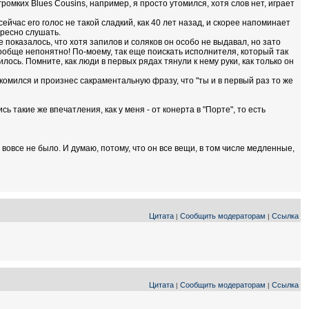
громких Blues Cousins, например, я просто утомился, хотя слов нет, играет
 сейчас его голос не такой сладкий, как 40 лет назад, и скорее напоминает
тересно слушать.
е показалось, что хотя запилов и соляков он особо не выдавал, но зато
не вообще непонятно! По-моему, так еще поискать исполнителя, который так
лось. Помните, как люди в первых рядах тянули к нему руки, как только он
накомился и произнес сакраментальную фразу, что "ты и в первый раз то же
ь такие же впечатления, как у меня - от конерта в "Порте", то есть
вовсе не было. И думаю, потому, что он все вещи, в том числе медленные,
Цитата
Сообщить модераторам
Ссылка
|
|
Цитата
Сообщить модераторам
Ссылка
|
|