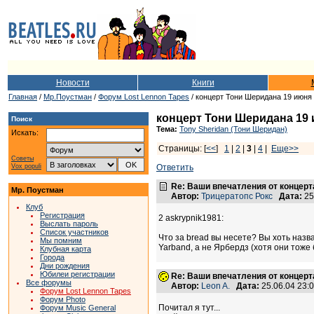
Новости
Книги
Главная
/
Мр.Поустман
/
Форум Lost Lennon Tapes
/ концерт Тони Шеридана 19 июня
концерт Тони Шеридана 19 
Поиск
Тема:
Tony Sheridan (Тони Шеридан)
Искать:
Страницы: [
<<
]
1
|
2
|
3
|
4
|
Еще>>
Советы
Vox populi
Ответить
Re: Ваши впечатления от концерт
Мр. Поустман
Автор:
Трицератопс Рокс
Дата:
25
Клуб
Регистрация
2 askrypnik1981:
Выслать пароль
Список участников
Что за bread вы несете? Вы хоть наз
Мы помним
Yarband, а не Ярбердз (хотя они тоже 
Клубная карта
Города
Дни рождения
Юбилеи регистрации
Re: Ваши впечатления от концерт
Все форумы
Автор:
Leon A.
Дата:
25.06.04 23
Форум Lost Lennon Tapes
Форум Photo
Почитал я тут...
Форум Music General