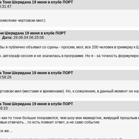
а Тони Шеридана 19 июня в клубе ПОРТ
18:31:47
помоложе чертовски мил:)
они Шеридана 19 июня в клубе ПОРТ
Дата:
28.06.04 06:25:06
бы я публично объявил со сцены - просим, мол, все 200 человек в гримерку к 
т.к. автограф-сессия и не значилась в программе. Но я - за точность формулиров
а Тони Шеридана 19 июня в клубе ПОРТ
10:58:26
ртовски мил (местами и временами). Но, к сожалению, в данный момент он н
а Тони Шеридана 19 июня в клубе ПОРТ
:28:10
мне как-то тони больше понравился, чем шоу-мэн маккартни, живущий прошлым 
ривык отвечать....то есть помнит ответ, а не само событие
е же....