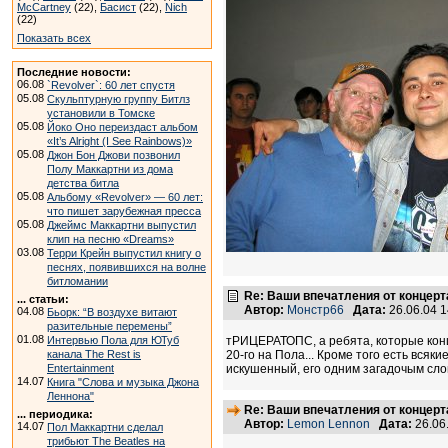
McCartney
(22),
Басист
(22),
Nich
(22)
Показать всех
Последние новости:
06.08
`Revolver`: 60 лет спустя
05.08
Скульптурную группу Битлз
установили в Томске
05.08
Йоко Оно переиздаст альбом
«It’s Alright (I See Rainbows)»
05.08
Джон Бон Джови позвонил
Полу Маккартни из дома
детства битла
05.08
Альбому «Revolver» — 60 лет:
что пишет зарубежная пресса
05.08
Джеймс Маккартни выпустил
клип на песню «Dreams»
03.08
Терри Крейн выпустил книгу о
песнях, появившихся на волне
битломании
Re: Ваши впечатления от концерт
... статьи:
Автор:
Монстр66
Дата:
26.06.04 
04.08
Бьорк: “В воздухе витают
разительные перемены”
01.08
Интервью Пола для ЮТуб
тРИЦЕРАТОПС, а ребята, которые конц
канала The Rest is
20-го на Пола... Кроме того есть вся
Entertainment
искушенный, его одним загадочым слов
14.07
Книга "Слова и музыка Джона
Леннона"
Re: Ваши впечатления от концерт
... периодика:
Автор:
Lemon Lennon
Дата:
26.06
14.07
Пол Маккартни сделал
трибьют The Beatles на