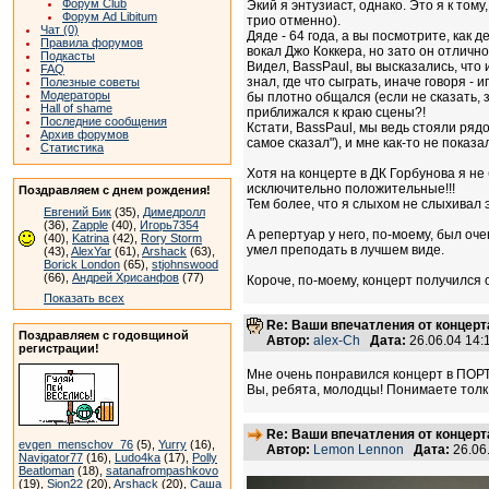
Форум Club
Экий я энтузиаст, однако. Это я к том
Форум Ad Libitum
трио отменно).
Чат (0)
Дяде - 64 года, а вы посмотрите, как д
Правила форумов
вокал Джо Коккера, но зато он отлично 
Подкасты
Видел, BassPaul, вы высказались, что 
FAQ
знал, где что сыграть, иначе говоря -
Полезные советы
Модераторы
бы плотно общался (если не сказать, з
Hall of shame
приближался к краю сцены?!
Последние сообщения
Кстати, BassPaul, мы ведь стояли рядо
Архив форумов
самое сказал"), и мне как-то не показа
Статистика
Хотя на концерте в ДК Горбунова я не 
исключительно положительные!!!
Поздравляем с днем рождения!
Тем более, что я слыхом не слыхивал э
Евгений Бик
(35),
Димедролл
(36),
Zapple
(40),
Игорь7354
А репертуар у него, по-моему, был оч
(40),
Katrina
(42),
Rory Storm
умел преподать в лучшем виде.
(43),
AlexYar
(61),
Arshack
(63),
Borick London
(65),
stjohnswood
(66),
Андрей Хрисанфов
(77)
Короче, по-моему, концерт получился 
Показать всех
Re: Ваши впечатления от концерт
Поздравляем с годовщиной
Автор:
alex-Ch
Дата:
26.06.04 14
регистрации!
Мне очень понравился концерт в ПОРТЕ.
Вы, ребята, молодцы! Понимаете толк 
Re: Ваши впечатления от концерт
evgen_menschov_76
(5),
Yurry
(16),
Автор:
Lemon Lennon
Дата:
26.06
Navigator77
(16),
Ludo4ka
(17),
Polly
Beatloman
(18),
satanafrompashkovo
(19),
Sion22
(20),
Arshack
(20),
Саша