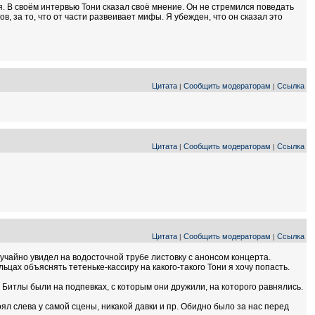
ая. В своём интервью Тони сказал своё мнение. Он не стремился поведать
в, за то, что от части развеивает мифы. Я убежден, что он сказал это
Цитата
Сообщить модераторам
Ссылка
|
|
Цитата
Сообщить модераторам
Ссылка
|
|
Цитата
Сообщить модераторам
Ссылка
|
|
учайно увидел на водосточной трубе листовку с анонсом концерта.
ьцах объяснять тетеньке-кассиру на какого-такого Тони я хочу попасть.
 Битлы были на подпевках, с которым они дружили, на которого равнялись.
оял слева у самой сцены, никакой давки и пр. Обидно было за нас перед