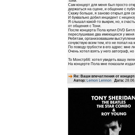
Тони.
Сам концерт для меня был просто откр
держаться на сцене, и общение с публи
Скажу больше, я заново открыл для се
И буквально добил инцидент с неценз
Я слышал какой-то выкрик, но, к счас
от общения с Тони.
После концерта Пола купил DVD Битлз
переслушиваю два имеющихся у меня в 
Ребятам, организовавшим выступление
сочувствую всем тем, кто не попал на
По поводу грубости в его адрес: мне л
Очень хотел взять у него автограф, н
То Монстр66: хотел увидеть вашу лег
На концерте Пола мне показали издал
Re: Ваши впечатления от концерт
Автор:
Lemon Lennon
Дата:
28.06