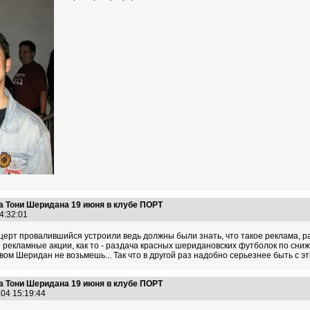
а Тони Шеридана 19 июня в клубе ПОРТ
14:32:01
ерт провалившийся устроили ведь должны были знать, что такое реклама, ра
кие рекламные акции, как то - раздача красных шеридановских футболок по сни
ом Шеридан не возьмешь... Так что в другой раз надобно серьезнее быть с эти
а Тони Шеридана 19 июня в клубе ПОРТ
.04 15:19:44