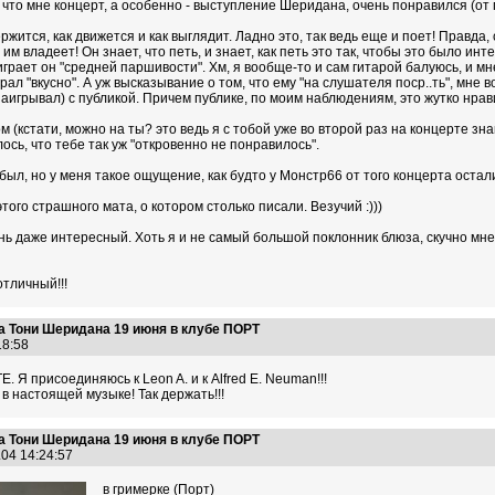
у, что мне концерт, а особенно - выступление Шеридана, очень понравился (от 
ержится, как движется и как выглядит. Ладно это, так ведь еще и поет! Правда,
им владеет! Он знает, что петь, и знает, как петь это так, чтобы это было ин
играет он "средней паршивости". Хм, я вообще-то и сам гитарой балуюсь, и мн
 играл "вкусно". А уж высказывание о том, что ему "на слушателя поср..ть", м
аигрывал) с публикой. Причем публике, по моим наблюдениям, это жутко нрави
м (кстати, можно на ты? это ведь я с тобой уже во второй раз на концерте з
лось, что тебе так уж "откровенно не понравилось".
был, но у меня такое ощущение, как будто у Монстр66 от того концерта осталис
того страшного мата, о котором столько писали. Везучий :)))
ень даже интересный. Хоть я и не самый большой поклонник блюза, скучно мне 
отличный!!!
а Тони Шеридана 19 июня в клубе ПОРТ
:18:58
 Я присоединяюсь к Leon A. и к Alfred E. Neuman!!!
в настоящей музыке! Так держать!!!
а Тони Шеридана 19 июня в клубе ПОРТ
.04 14:24:57
в гримерке (Порт)