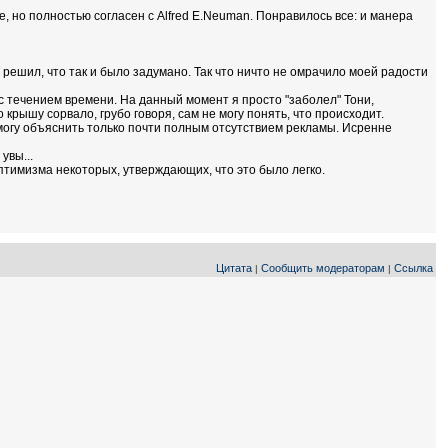
, но полностью согласен с Alfred E.Neuman. Понравилось все: и манера
 решил, что так и было задумано. Так что ничто не омрачило моей радости
с течением времени. На данный момент я просто "заболел" Тони,
рышу сорвало, грубо говоря, сам не могу понять, что происходит.
могу объяснить только почти полным отсутствием рекламы. Исренне
увы...
оптимизма некоторых, утверждающих, что это было легко.
Цитата
Сообщить модераторам
Ссылка
|
|