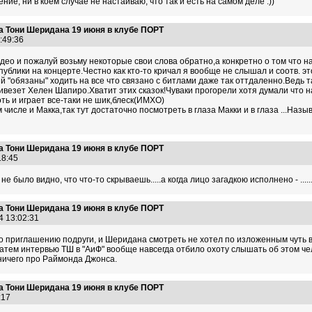
е, ни в коем случае не настаиваю, что так и есть на самом деле :))
а Тони Шеридана 19 июня в клубе ПОРТ
1:49:36
идео и пожалуй возьму некоторые свои слова обратно,а конкретно о том что на
публики на концерте.Честно как кто-то кричал я вообще не слышал и соотв. 
й "обязаны" ходить на все что связано с битлами даже так оттдаленно.Ведь т
везет Хелен Шапиро.Хватит этих сказок!Чуваки прогорели хотя думали что наж
ть и играет все-таки не шик,блеск(ИМХО)
ом числе и Макка,так тут достаточно посмотреть в глаза Макки и в глаза ...На
а Тони Шеридана 19 июня в клубе ПОРТ
:18:45
 было видно, что что-то скрываешь.....а когда лицо загадкою исполнено - .......
а Тони Шеридана 19 июня в клубе ПОРТ
4 13:02:31
 по приглашению подруги, и Шеридана смотреть не хотел по изложенным чуть
ем интервью ТШ в "АиФ" вообще навсегда отбило охоту слышать об этом чело
ничего про Раймонда Джонса.
а Тони Шеридана 19 июня в клубе ПОРТ
1:17