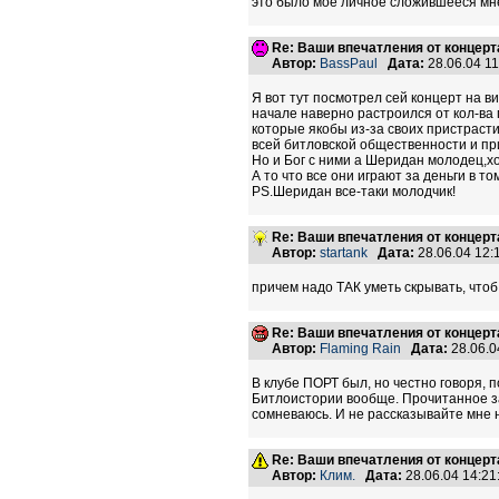
это было мое личное сложившееся мнени
Re: Ваши впечатления от концерт
Автор:
BassPaul
Дата:
28.06.04 1
Я вот тут посмотрел сей концерт на в
начале наверно растроился от кол-ва 
которые якобы из-за своих пристрасти
всей битловской общественности и при
Но и Бог с ними а Шеридан молодец,хо
А то что все они играют за деньги в т
PS.Шеридан все-таки молодчик!
Re: Ваши впечатления от концерт
Автор:
startank
Дата:
28.06.04 12
причем надо ТАК уметь скрывать, чтоб не
Re: Ваши впечатления от концерт
Автор:
Flaming Rain
Дата:
28.06.0
В клубе ПОРТ был, но честно говоря,
Битлоистории вообще. Прочитанное зат
сомневаюсь. И не рассказывайте мне 
Re: Ваши впечатления от концерт
Автор:
Клим.
Дата:
28.06.04 14:2