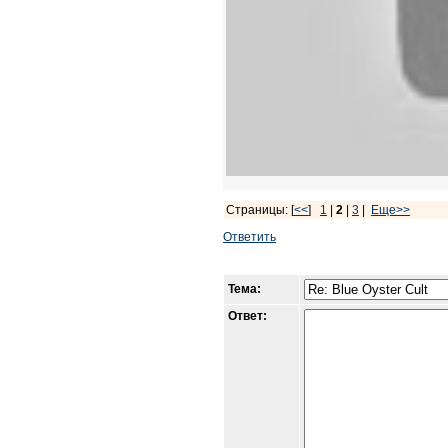
Страницы: [
<<
]
1
|
2
|
3
|
Еще>>
Ответить
Тема:
Ответ: