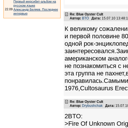
Первый мерсибит-альбом на
русском языке
22.09
Александр Беляев. Последнее
интервью
Re: Blue Oyster Cult
Автор:
BTO
Дата:
15.07.10 13:48
К великому сожалению
и первой половине 80
одной рок-энциклопед
заинтересовался.Заин
американском аналоге
не познакомиться с 
эта группа не пахнет
понравилась.Самыми 
1976,Cultosaurus Erec
Re: Blue Oyster Cult
Автор:
Drybushchak
Дата:
15.07.1
2BTO:
>Fire Of Unknown Orig