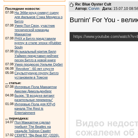
Re: Blue Oyster Cult
Автор:
Corvin
Дата:
15.07.10 08:
Последние новости:
07.08
На Эбби-роуд снимут сцену
для фильмов Сэма Мендеса о
Burnin' For You - вел
Битлз
07.08
Умер Пол Свон, участник
технической команды
Маккартни
https://www.youtube.com/watch?v
07.08
PHIX и Битлз представили
куртку в стиле эпохи «Rubber
Soul»
07.08
Музыкальный критик Билл
Уаймен представил рейтинг
песен Битлз в новой книге
07.08
Умер продюсер Уильям Орбит
06.08
`Revolver`: 60 лет спустя
05.08
Скульптурную группу Битлз
установили в Томске
... статьи:
07.08
Интервью Пола Маккартни
Амелии Димольденберг
04.08
Бьорк: “В воздухе витают
разительные перемены”
01.08
Интервью Пола для ЮТуб
канала The Rest is
Entertainment
... периодика:
14.07
Пол Маккартни сделал
трибьют The Beatles на
свадьбе Тейлор Свифт
17.02
СЕКРЕТ "Big Beat 83" (2026).