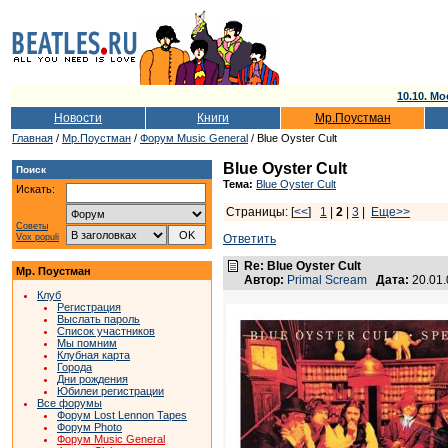
10.10. Мо
Новости
Книги
Мр.Поустман
Главная
/
Мр.Поустман
/
Форум Music General
/ Blue Oyster Cult
Blue Oyster Cult
Поиск
Тема:
Blue Oyster Cult
Искать:
Страницы: [
<<
]
1
|
2
|
3
|
Еще>>
Советы
Vox populi
Ответить
Re: Blue Oyster Cult
Мр. Поустман
Автор:
Primal Scream
Дата:
20.01
Клуб
Регистрация
Выслать пароль
Список участников
Мы помним
Клубная карта
Города
Дни рождения
Юбилеи регистрации
Все форумы
Форум Lost Lennon Tapes
Форум Photo
Форум Music General