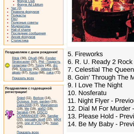
Форум Club
Форум Ad Libitum
Чат (0)
Правила форумов
Подкасты
FAQ
Полезные советы
Модераторы
Hall of shame
Последние сообщения
Архив форумов
Статистика
Поздравляем с днем рождения!
5. Fireworks
Ritok
(30),
Olya8
(35),
Fender
6. R. U. Ready 2 Rock
Stratocaster
(37),
Phil - Гордость
галактики
(37),
Tonny
(45),
drc
7. Celestial The Queen
(54),
Kravcov
(62),
oldwise
(64),
alpato
(67),
Kosta
(68),
zaka
(72)
8. Goin’ Through The 
Показать всех
9. I Love The Night
Поздравляем с годовщиной
10. Nosferatu
регистрации!
Snied
(11),
Borkop
(14),
11. Night Flyer - Prev
Octopus_from_garden
(15),
2alex2008
(17),
Magnateron
12. Dial M For Murder 
(19),
Me
(19),
abt52
(19),
Seralvin
(19),
DISCO
13. Please Hold - Prev
COMMANDER
(20),
Sandjar
(22),
sexuality itself
(22),
WKH
14. Be My Baby - Prev
(23),
one of YOU
(24),
Yutan
(24)
Показать всех