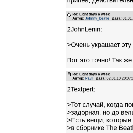
припев, действительн
Re: Eight days a week
Автор:
Johnny_beatle
Дата:
01.01
2JohnLenin:
>Очень украшает эту
Вот это точно! Так же
Re: Eight days a week
Автор:
Pavil
Дата:
02.01.10 20:07
2Textpert:
>Тот случай, когда п
>задорная, но до вел
>Есть вещи, которые 
>в сборнике The Beatl