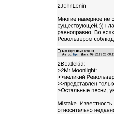
2JohnLenin
Многие наверное не с
существующей.:)) Гл
равноправно. Во вся
Револьвером соблюд
Re: Eight days a week
Автор:
Бри
Дата:
09.12.13 21:08
2Beatlekid:
>2Mr.Moonlight:
>>великий Револьвер
>>представлен тольк
>Остальные песни, ув
Mistake. Известность 
относительно недавн