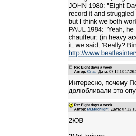
JOHN 1980: "Eight Day
record it and struggled t
but I think we both wor
PAUL 1984: "Yeah, he (
chauffeur: (in heavy a
it, we said, 'Really? Bin
http://www.beatlesinte
Re: Eight days a week
Автор:
Стас
Дата:
07.12.13 17:2
Интересно, почему По
долюбливали это опу
Re: Eight days a week
Автор:
Mr.Moonlight
Дата:
07.12.1
2ЮВ