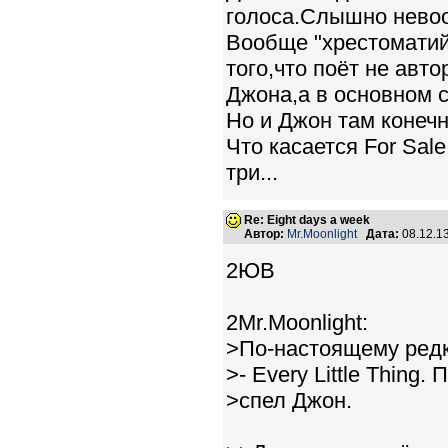
голоса.Слышно невоо
Вообще "хрестоматий
того,что поёт не авто
Джона,а в основном 
Но и Джон там конечно
Что касается For Sal
три...
Re: Eight days a week
Автор:
Mr.Moonlight
Дата:
08.12.1
2ЮВ
2Mr.Moonlight:
>По-настоящему редки
>- Every Little Thing
>спел Джон.