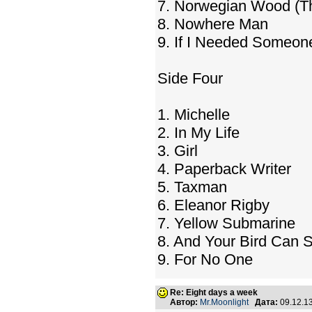
7. Norwegian Wood (Th
8. Nowhere Man
9. If I Needed Someon
Side Four
1. Michelle
2. In My Life
3. Girl
4. Paperback Writer
5. Taxman
6. Eleanor Rigby
7. Yellow Submarine
8. And Your Bird Can 
9. For No One
Re: Eight days a week
Автор:
Mr.Moonlight
Дата:
09.12.1