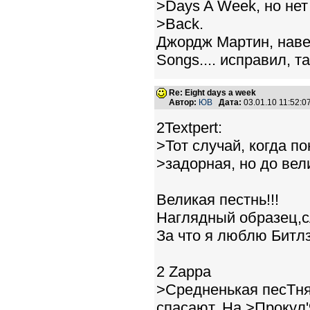
>Days A Week, но нет пе
>Back.
Джордж Мартин, наве
Songs.... исправил, т
Re: Eight days a week
Автор:
ЮВ
Дата:
03.01.10 11:52:
2Textpert:
>Тот случай, когда п
>задорная, но до вел
Великая пестнь!!!
Наглядный образец,с
За что я люблю Битлз
2 Zappa
>Средненькая песТня,
спасают. На >Прокул