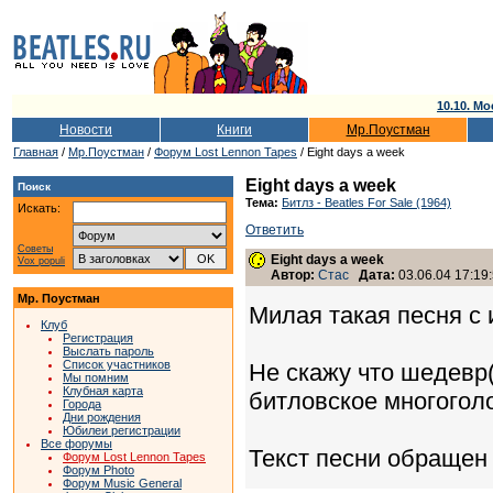
10.10. Мо
Новости
Книги
Мр.Поустман
Главная
/
Мр.Поустман
/
Форум Lost Lennon Tapes
/ Eight days a week
Eight days a week
Поиск
Тема:
Битлз - Beatles For Sale (1964)
Искать:
Ответить
Советы
Eight days a week
Vox populi
Автор:
Стас
Дата:
03.06.04 17:19
Мр. Поустман
Милая такая песня с 
Клуб
Регистрация
Выслать пароль
Список участников
Не скажу что шедевр
Мы помним
Клубная карта
битловское многоголо
Города
Дни рождения
Юбилеи регистрации
Все форумы
Текст песни обращен 
Форум Lost Lennon Tapes
Форум Photo
Форум Music General