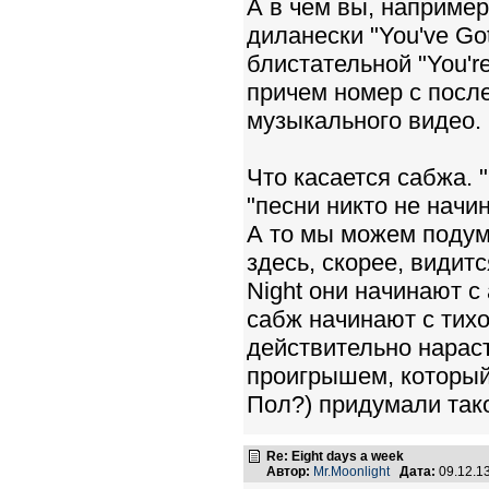
А в чем вы, например
диланески "You've Got
блистательной "You'r
причем номер с после
музыкального видео.
Что касается сабжа. 
"песни никто не начин
А то мы можем подума
здесь, скорее, видит
Night они начинают с
сабж начинают с тихо
действительно нарас
проигрышем, который,
Пол?) придумали так
Re: Eight days a week
Автор:
Mr.Moonlight
Дата:
09.12.1