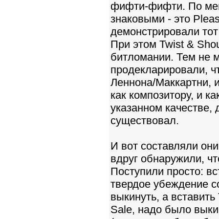
фифти-фифти. По мен
знаковыми - это Plea
демонстрировали тот
При этом Twist & Sho
битломании. Тем не м
продекларировали, ч
Леннона/Маккартни, и
как композитору, и к
указанном качестве, 
существовал.
И вот составляли они
вдруг обнаружили, что
Поступили просто: в
твердое убеждение со
выкинуть, а вставить
Sale, надо было выки