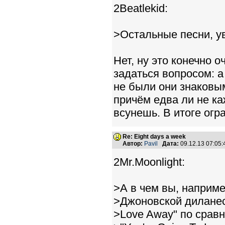
2Beatlekid:
>Остальные песни, ув
Нет, ну это конечно 
задаться вопросом: а
не были они знаковы
причём едва ли не ка
всунешь. В итоге ог
Re: Eight days a week
Автор:
Pavil
Дата:
09.12.13 07:05
2Mr.Moonlight:
>А в чем вы, наприме
>Джоновской диланеск
>Love Away" по сравн