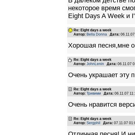
В далеком детстве п
некоторое время смо
Eight Days A Week и I
Re: Eight days a week
Автор:
Bella Donna
Дата:
06.11.0
Хорошая песня,мне о
Re: Eight days a week
Автор:
JohnLenin
Дата:
06.11.07 
Очень украшает эту 
Re: Eight days a week
Автор:
Тривими
Дата:
06.11.07 11
Очень нравится верси
Re: Eight days a week
Автор:
Sergphil
Дата:
07.11.07 01
Отличная песня! И низ