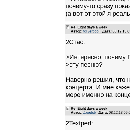
почему-то сразу пока
(а вот от этой я реал
Re: Eight days a week
Автор:
fcliverpool
Дата:
08.12.13 
2Стас:
>Интересно, почему П
>эту песню?
Наверно решил, что 
концерта. И мне каже
мере именно на конце
Re: Eight days a week
Автор:
Джефф
Дата:
08.12.13 09
2Textpert: