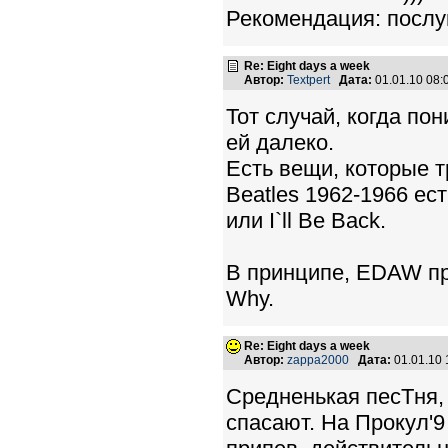
Рекомендация: послу
Re: Eight days a week
Автор:
Textpert
Дата:
01.01.10 08
Тот случай, когда по
ей далеко.
Есть вещи, которые т
Beatles 1962-1966 есть
или I`ll Be Back.
В принципе, EDAW про
Why.
Re: Eight days a week
Автор:
zappa2000
Дата:
01.01.10
Средненькая песТня, 
спасают. На Прокул'9