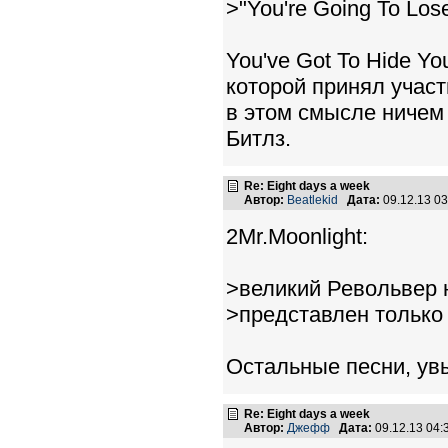
>"You're Going To Lose
You've Got To Hide Yo
которой принял участи
в этом смысле ничем
Битлз.
Re: Eight days a week
Автор:
Beatlekid
Дата:
09.12.13 0
2Mr.Moonlight:
>великий Револьвер 
>представлен только
Остальные песни, увы
Re: Eight days a week
Автор:
Джефф
Дата:
09.12.13 04