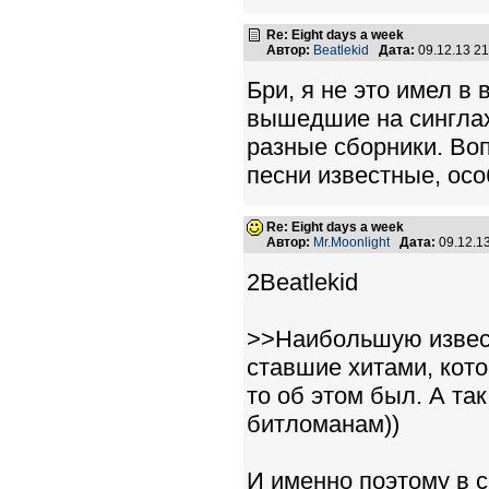
Re: Eight days a week
Автор:
Beatlekid
Дата:
09.12.13 2
Бри, я не это имел в
вышедшие на синглах
разные сборники. Воп
песни известные, ос
Re: Eight days a week
Автор:
Mr.Moonlight
Дата:
09.12.1
2Beatlekid
>>Наибольшую извест
ставшие хитами, кот
то об этом был. А та
битломанам))
И именно поэтому в 