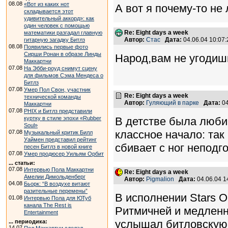
08.08
«Вот из каких нот
А вот я почему-то не
складывается этот
удивительный аккорд»: как
один человек с помощью
Re: Eight days a week
математики разгадал главную
Автор:
Стас
Дата:
04.06.04 10:0
гитарную загадку Битлз
08.08
Появились первые фото
Сирши Ронан в образе Линды
Народ,вам не угодишь 
Маккартни
07.08
На Эбби-роуд снимут сцену
для фильмов Сэма Мендеса о
Битлз
07.08
Умер Пол Свон, участник
Re: Eight days a week
технической команды
Автор:
Гуляющий в парке
Дата:
04
Маккартни
07.08
PHIX и Битлз представили
куртку в стиле эпохи «Rubber
В детстве была люби
Soul»
классное начало: так
07.08
Музыкальный критик Билл
Уаймен представил рейтинг
сбивает с ног неподг
песен Битлз в новой книге
07.08
Умер продюсер Уильям Орбит
... статьи:
07.08
Интервью Пола Маккартни
Re: Eight days a week
Амелии Димольденберг
Автор:
Pigmalion
Дата:
04.06.04 
04.08
Бьорк: “В воздухе витают
разительные перемены”
В исполнении Stars O
01.08
Интервью Пола для ЮТуб
канала The Rest is
Ритмичней и медленн
Entertainment
услышал битловскую 
... периодика:
14.07