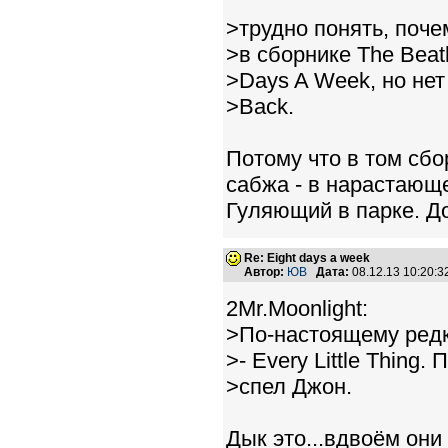
>трудно понять, поче
>в сборнике The Beatl
>Days A Week, но нет пе
>Back.
Потому что в том сбо
сабжа - в нарастающ
Гуляющий в парке. До
Re: Eight days a week
Автор:
ЮВ
Дата:
08.12.13 10:20:
2Mr.Moonlight:
>По-настоящему редки
>- Every Little Thing
>спел Джон.
Дык это...вдвоём они 