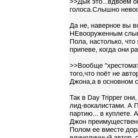
>>Дык это...вдвоём он
голоса.Слышно невоо
Да не, наверное вы 
НЕвооруженным слышн
Пола, настолько, что
припеве, когда они ра
>>Вообще "хрестомат
того,что поёт не авто
Джона,а в основном 
Так в Day Tripper они,
лид-вокалистами. А 
партию... в куплете. 
Джон преимущественны
Полом ее вместе дораб
единоличный автор, 