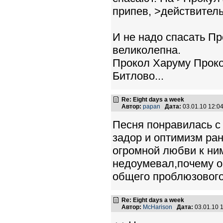
припев, >действитель
И не надо спасать Пр
великолепна.
Прокол Харуму Проко
Битлово...
Re: Eight days a week
Автор:
papan
Дата:
03.01.10 12:
Песня понравилась с 
задор и оптимизм ран
огромной любви к ни
недоумевал,почему о
общего проблюзового
Re: Eight days a week
Автор:
McHarison
Дата:
03.01.10 