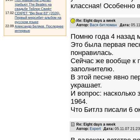
Пол Маккартни сделал
классная! Особенно в
трибьют The Beatles на
свадьбе Тейлор Свифт
17.02
СЕКРЕТ "Big Beat 83" (2026).
Первый мерсибит-альбом на
Re: Eight days a week
русском языке
Автор:
Вася битломан
Дата:
05.1
22.09
Александр Беляев. Последнее
интервью
Помню года 4 назад м
Это была первая пес
понравилась.
Сейчас же вообще к п
заполнителю.
В этой песне явно пе
украшает.
И вопрос: насколько з
1964.
Что Битлз писали 6 о
Re: Eight days a week
Автор:
Expert
Дата:
05.11.07 21: