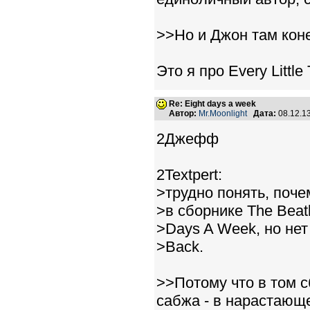
>>Но и Джон там коне
Это я про Every Little
Re: Eight days a week
Автор:
Mr.Moonlight
Дата:
08.12.1
2Джефф
2Textpert:
>трудно понять, поче
>в сборнике The Beatl
>Days A Week, но нет пе
>Back.
>>Потому что в том с
сабжа - в нарастающ