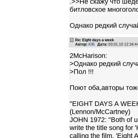
.>>Не скажу что шед
битловское многоголо
Однако редкий случай
Re: Eight days a week
Автор:
ЮВ
Дата:
03.01.10 12:34:
2McHarison:
>Однако редкий случа
>Пол !!!
Поют оба,авторы тоже
"EIGHT DAYS A WEE
(Lennon/McCartney)
JOHN 1972: "Both of us 
write the title song for
calling the film, 'Eight