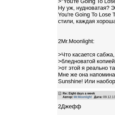
>"You're Going To Lose
Ну уж, нудноватая? Э
You're Going To Lose 
стили, каждая хороша
2Mr.Moonlight:
>Что касается сабжа,
>бледноватой копией 
>от этой я реально т
Мне же она напомин
Sunshine! Или наобо
Re: Eight days a week
Автор:
Mr.Moonlight
Дата:
09.12.1
2Джефф