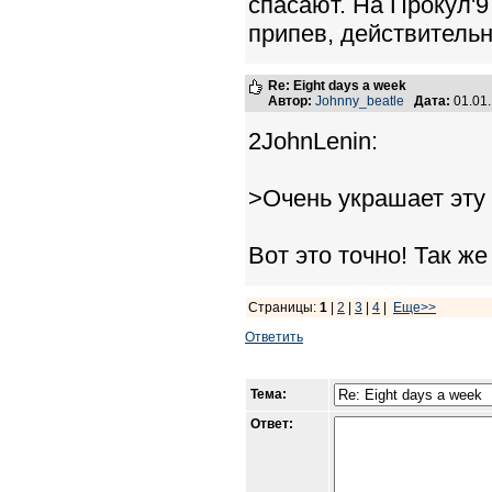
спасают. На Прокул'9
припев, действительн
Re: Eight days a week
Автор:
Johnny_beatle
Дата:
01.01
2JohnLenin:
>Очень украшает эту
Вот это точно! Так же
Страницы:
1
|
2
|
3
|
4
|
Еще>>
Ответить
Тема:
Ответ: