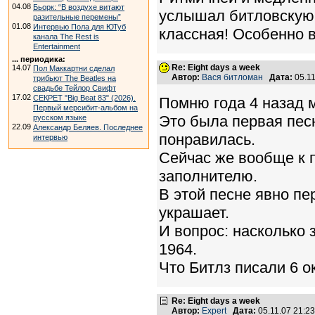
04.08
Бьорк: “В воздухе витают
услышал битловскую 
разительные перемены”
01.08
Интервью Пола для ЮТуб
классная! Особенно в
канала The Rest is
Entertainment
... периодика:
Re: Eight days a week
14.07
Пол Маккартни сделал
Автор:
Вася битломан
Дата:
05.1
трибьют The Beatles на
свадьбе Тейлор Свифт
17.02
СЕКРЕТ "Big Beat 83" (2026).
Помню года 4 назад м
Первый мерсибит-альбом на
Это была первая пес
русском языке
22.09
Александр Беляев. Последнее
понравилась.
интервью
Сейчас же вообще к п
заполнителю.
В этой песне явно пе
украшает.
И вопрос: насколько з
1964.
Что Битлз писали 6 о
Re: Eight days a week
Автор:
Expert
Дата:
05.11.07 21: