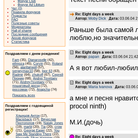
Форум Club
Форум Ad Libitum
Чат (0)
Правила форумов
Re: Eight days a week
Подкасты
Автор:
Moby Dick
Дата:
03.06.04 
FAQ
Полезные советы
Модераторы
Раньше была самой л
Hall of shame
Последние сообщения
люблю,но значительн
Архив форумов
Статистика
Re: Eight days a week
Поздравляем с днем рождения!
Автор:
papan
Дата:
03.06.04 21:
Fam
(35),
Dianaroselle
(42),
ethnoza
(45),
Corvin
(51),
Roland
А я вот любил-любил
(56),
alanfairwell
(57),
sergeymax10
(58),
Igor 63
(63),
Radmir
(64),
zhukoff
(67),
Сергей
Пронин
(68),
Andrei Tsvetaev
(71),
AndreyTsvetaev
(71),
Re: Eight days a week
пошаговый дрозд
(72),
Автор:
Maria Ivanova
Дата:
03.06.
россомах
(72),
Anapcha
(74)
Показать всех
а мне и песня нравитс
procol ninth)
Поздравляем с годовщиной
регистрации!
Хлынцов Антон
(17),
Macisback
(17),
Вячеслав
М.И.(дочь)
Протопопов
(19),
Nataly Jones
(19),
marbl
(20),
Tia
(20),
crow
(21),
George Eager
(22),
You
Saw Me Standing There
(22),
Re: Eight days a week
Maxwells Silver Hammer
(23),