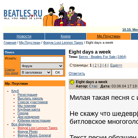
10.10. Мо
Новости
Книги
Мр.Поустман
Главная
/
Мр.Поустман
/
Форум Lost Lennon Tapes
/ Eight days a week
Eight days a week
Поиск
Тема:
Битлз - Beatles For Sale (1964)
Искать:
Страницы:
1
|
2
|
3
|
4
|
Еще>>
Советы
Vox populi
Ответить
Eight days a week
Мр. Поустман
Автор:
Стас
Дата:
03.06.04 17:19
Клуб
Регистрация
Милая такая песня с 
Выслать пароль
Список участников
Мы помним
Клубная карта
Не скажу что шедевр
Города
Дни рождения
битловское многоголо
Юбилеи регистрации
Все форумы
Форум Lost Lennon Tapes
Форум Photo
Форум Music General
Текст песни обращен 