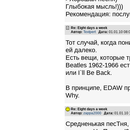
Глыбокая мысль!)))
Рекомендация: послу
Re: Eight days a week
Автор:
Textpert
Дата:
01.01.10 08
Тот случай, когда по
ей далеко.
Есть вещи, которые т
Beatles 1962-1966 есть
или I`ll Be Back.
В принципе, EDAW про
Why.
Re: Eight days a week
Автор:
zappa2000
Дата:
01.01.10
Средненькая песТня, 