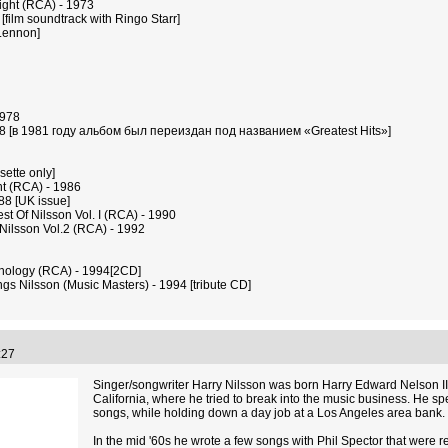
Night (RCA) - 1973
film soundtrack with Ringo Starr]
 Lennon]
1978
978 [в 1981 году альбом был переиздан под названием «Greatest Hits»]
sette only]
ht (RCA) - 1986
88 [UK issue]
st Of Nilsson Vol. I (RCA) - 1990
 Nilsson Vol.2 (RCA) - 1992
thology (RCA) - 1994[2CD]
gs Nilsson (Music Masters) - 1994 [tribute CD]
1:27
Singer/songwriter Harry Nilsson was born Harry Edward Nelson III
California, where he tried to break into the music business. He s
songs, while holding down a day job at a Los Angeles area bank.
In the mid '60s he wrote a few songs with Phil Spector that were