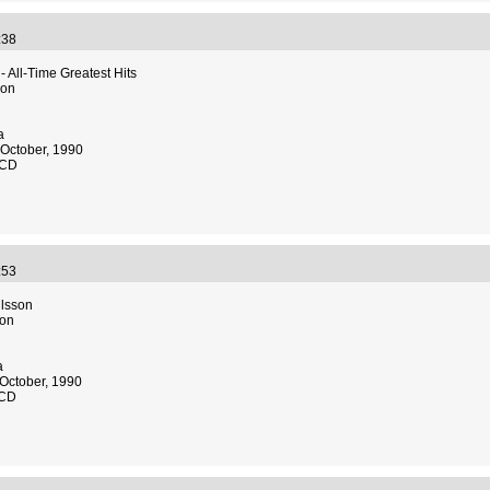
1:38
- All-Time Greatest Hits
son
a
October, 1990
 CD
2:53
ilsson
son
a
October, 1990
 CD