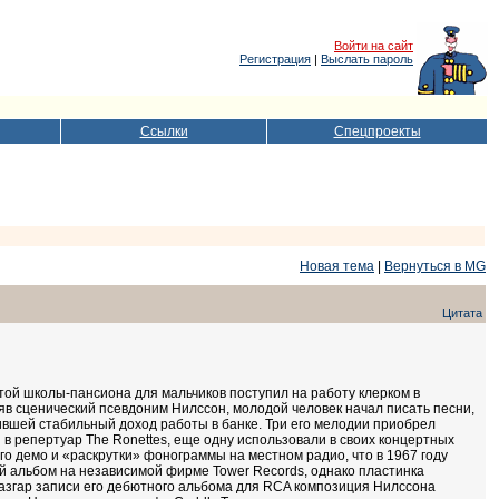
Войти на сайт
Регистрация
|
Выслать пароль
Ссылки
Спецпроекты
Новая тема
|
Вернуться в MG
Цитата
той школы-пансиона для мальчиков поступил на работу клерком в
яв сценический псевдоним Нилссон, молодой человек начал писать песни,
вшей стабильный доход работы в банке. Три его мелодии приобрел
в репертуар The Ronettes, еще одну использовали в своих концертных
го демо и «раскрутки» фонограммы на местном радио, что в 1967 году
й альбом на независимой фирме Tower Records, однако пластинка
й разгар записи его дебютного альбома для RCA композиция Нилссона