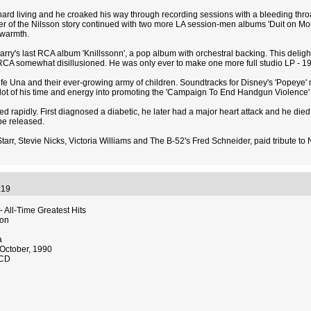
rd living and he croaked his way through recording sessions with a bleeding throat.
 of the Nilsson story continued with two more LA session-men albums 'Duit on Mon
 warmth.
ry's last RCA album 'Knillssonn', a pop album with orchestral backing. This delight
ft RCA somewhat disillusioned. He was only ever to make one more full studio LP - 
s wife Una and their ever-growing army of children. Soundtracks for Disney's 'Popeye'
lot of his time and energy into promoting the 'Campaign To End Handgun Violence' 
ted rapidly. First diagnosed a diabetic, he later had a major heart attack and he died p
be released.
Starr, Stevie Nicks, Victoria Williams and The B-52's Fred Schneider, paid tribute to 
0:19
- All-Time Greatest Hits
son
a
October, 1990
 CD