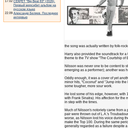
17.02
СЕКРЕТ "Big Beat 83" (2026).
Первый мерсибит-альбом на
русском языке
22.09
Александр Беляев. Последнее
интервью
the song was actually written by folk-rock
Harry also provided the soundtrack for a 
theme to the TV show "The Courtship of E
Nilsson was never one to be content to s
emerging as a performer); another was his
Oddly enough, it was a cover of yet anoth
minor hits, "Coconut" and "Jump into the F
some tougher, more sour work.
He lost some of his edge, however, with 1
with Frank Sinatra). His affection for the
in step with the times.
Much of Nilsson's notoriety came from a
pair were thrown out of L.A.'s Troubadour
worse, as Nilsson lost his voice during t
make the Top 100. During the same period,
generally regarded as a failure despite a