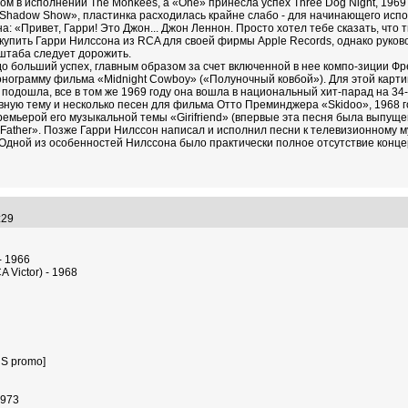
ом в исполнении The Monkees, а «One» принесла успех Three Dog Night, 1969
adow Show», пластинка расходилась крайне слабо - для начинающего испол
а: «Привет, Гарри! Это Джон... Джон Леннон. Просто хотел тебе сказать, чт
упить Гарри Нилссона из RCA для своей фирмы Apple Records, однако руков
штаба следует дорожить.
здо больший успех, главным образом за счет включенной в нее компо-зиции Фр
онограмму фильма «Midnight Cowboy» («Полуночный ковбой»). Для этой картин
не подошла, все в том же 1969 году она вошла в национальный хит-парад на 
вную тему и несколько песен для фильма Отто Преминджера «Skidoo», 1968 г
мьерой его музыкальной темы «Girifriend» (впервые эта песня была выпущена
s Father». Позже Гарри Нилссон написал и исполнил песни к телевизионному му
 Одной из особенностей Нилссона было практически полное отсутствие конц
8:29
- 1966
Victor) - 1968
US promo]
1973