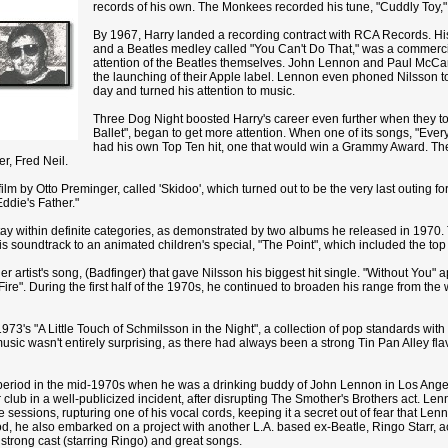
records of his own. The Monkees recorded his tune, "Cuddly Toy," a
By 1967, Harry landed a recording contract with RCA Records. Hi
and a Beatles medley called "You Can't Do That," was a commercial f
attention of the Beatles themselves. John Lennon and Paul McCartn
the launching of their Apple label. Lennon even phoned Nilsson to
day and turned his attention to music.
Three Dog Night boosted Harry's career even further when they too
Ballet", began to get more attention. When one of its songs, "Eve
had his own Top Ten hit, one that would win a Grammy Award. The i
er, Fred Neil.
film by Otto Preminger, called 'Skidoo', which turned out to be the very last outing
ddie's Father."
tay within definite categories, as demonstrated by two albums he released in 1970.
 soundtrack to an animated children's special, "The Point", which included the top 
er artist's song, (Badfinger) that gave Nilsson his biggest hit single. "Without You
ire". During the first half of the 1970s, he continued to broaden his range from the w
973's "A Little Touch of Schmilsson in the Night", a collection of pop standards wi
 music wasn't entirely surprising, as there had always been a strong Tin Pan Alley flav
 period in the mid-1970s when he was a drinking buddy of John Lennon in Los Ang
 club in a well-publicized incident, after disrupting The Smother's Brothers act. L
he sessions, rupturing one of his vocal cords, keeping it a secret out of fear that L
 he also embarked on a project with another L.A. based ex-Beatle, Ringo Starr, acti
 strong cast (starring Ringo) and great songs.