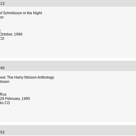
4:13
 of Schmilsson in the Night
son
a
October, 1990
 CD
5:40
est: The Harry Nilsson Anthology
ilsson
 Rca
28 February, 1995
dio CD
6:53