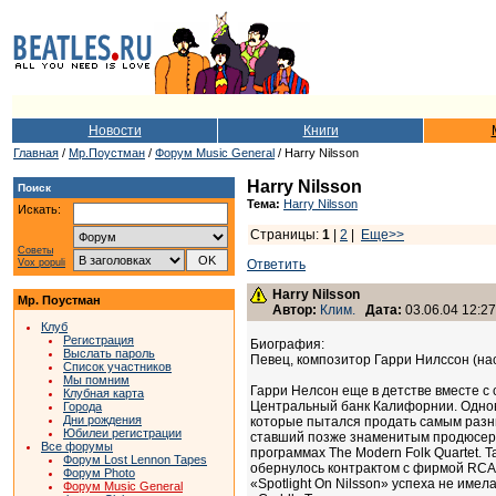
Новости
Книги
Главная
/
Мр.Поустман
/
Форум Music General
/ Harry Nilsson
Harry Nilsson
Поиск
Тема:
Harry Nilsson
Искать:
Страницы:
1
|
2
|
Еще>>
Советы
Vox populi
Ответить
Harry Nilsson
Мр. Поустман
Автор:
Клим.
Дата:
03.06.04 12:27
Клуб
Регистрация
Биография:
Выслать пароль
Певец, композитор Гарри Нилссон (на
Список участников
Мы помним
Гарри Нелсон еще в детстве вместе с
Клубная карта
Центральный банк Калифорнии. Одновр
Города
Дни рождения
которые пытался продать самым разны
Юбилеи регистрации
ставший позже знаменитым продюсером
Все форумы
программах The Modern Folk Quartet. 
Форум Lost Lennon Tapes
обернулось контрактом с фирмой RCA.
Форум Photo
«Spotlight On Nilsson» успеха не име
Форум Music General