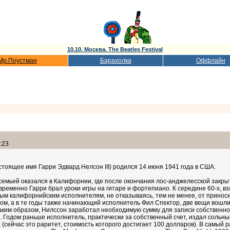
10.10. Москва. The Beatles Festival
Мр.Поустман
Барахолка
Оффлайн
:23
стоящее имя Гарри Эдвард Нелсон III) родился 14 июня 1941 года в США.
 семьей оказался в Калифорнии, где после окончания лос-анджелесской закры
еменно Гарри брал уроки игры на гитаре и фортепиано. К середине 60-х, вз
м калифорнийским исполнителям, не отказываясь, тем не менее, от приноси
, а в те годы также начинающий исполнитель Фил Спектор, две вещи вошли 
Таким образом, Нилссон заработал необходимую сумму для записи собственно
 Годом раньше исполнитель, практически за собственный счет, издал сольны
ла (сейчас это раритет, стоимость которого достигает 100 долларов). В самы