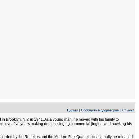
Цитата
Сообщить модераторам
Ссылка
|
|
 in Brooklyn, N.Y. in 1941. As a young man, he moved with his family to
pent over five years making demos, singing commercial jingles, and hawking his
 recorded by the Ronettes and the Modern Folk Quartet; occasionally he released