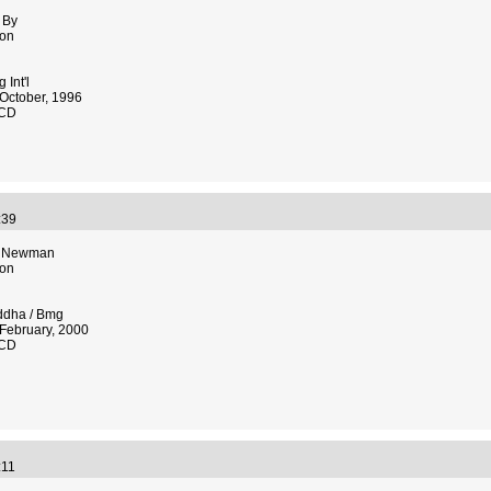
 By
son
 Int'l
October, 1996
 CD
8:39
s Newman
son
ddha / Bmg
February, 2000
 CD
0:11