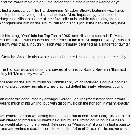
nd the Yardbirds did "Ten Little Indians" on a single in their waning days.
s first album, called "The Pandemonium Shadow Show", featuring witty lyrics
lop, but received good critical notices. More importantly, it attracted the
ey cited Nilsson as one of their favourite artists while addressing the media at
 congratulate him on the album. Nilsson quit his job at the bank the very next
k his song, "One" into the Top Ten in 1969, and Nilsson's second LP, "Aerial
rybody's Talkin'" was chosen as the theme for the film "Midnight Cowboy", Nilsson
rony was that, although Nilsson was primarily identified as a singer/songwriter,
 for Groucho Marx. He also wrote scores for other films and composed the catchy
 The first was devoted entirely to covers of songs by Randy Newman (then just
forty hit "Me and My Arrow".
" appeared on the album, "Nilsson Schmilsson", which included a couple of other
ell-crafted, peppy, sensitive tunes that had dotted his early releases, cutting
th an orchestra conducted by arranger Gordon Jenkins (most noted for his work
our to much of his writing, but, with disco music on the horizon, it wasn't exactly
eles (where Lennon was living during a separation from Yoko Ono). The drunken
ennon offered to produce Nilsson's next album. The timing could not have been
ennon would abandon the project. Released as "Pussycats", it was his last album to
ng and writing music for the little-seen film, "Son of Dracula". The movie was