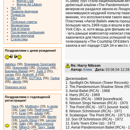
«Cuddly Toy» стала национальным хит
Форум Club
Форум Ad Libitum
дебютный альбом «The Pandemonium Sh
Чат (0)
вечером не раздался звонок из Лондон
Правила форумов
окончившуюся неудачей попытку перек
Подкасты
мнению, что исполнителем такого мас
FAQ
Пластинка «Aerial Ballet» имела гора
Полезные советы
большую часть 1969 года и вошла в ф
Модераторы
Hall of shame
York City», и, хотя вещь для фильма 
Последние сообщения
- чуть раньше композитор написал гла
Архив форумов
закончился для Нилссона успешной пре
Статистика
телесериалу «The Courtship Of Eddie'
заняла в хит-параде США 34-е место.
Поздравляем с днем рождения!
dalobov
(30),
Владимир Золотарёв
Re: Harry Nilsson
(32),
Nupogodist
(35),
Octopus
(43),
Автор:
Клим.
Дата:
03.06.04 12:2
Бардина Мария
(47),
Jude V
(51),
vaclav
(51),
AndreW_A
(53),
Ruslan_SF
(53),
GUTSUL
(55),
Галіна
Дискография:
(55),
alemis
(56)
1. Spotlight On Nilsson (Tower Records) 
2. The Pandemonium Shadow Show (RCA 
Показать всех
3. Aerial Ballet (RCA) - 1968
4. Harry (RCA) - 1969
Поздравляем с годовщиной
5. Skidoo (RCA) - 1969 [soundtrack]
регистрации!
6. Nilsson Sings Newman (RCA) - 1970
Hare
(9),
Muftinsky
(10),
k-annja
7. The Point (RCA) - 1971 [sound- track]
(16),
Caer
(16),
RedFinger***
8. Nilsson Schmilsson (RCA) - 1971
(17),
ksan
(18),
edulet
(18),
9. Scatalogue: The Point (RCA) - 1971 [
Корепина Наталия
(18),
Baster
10. Son Of Schmilsson (RCA) - 1972
(18),
Lovely Ringo
(18),
saysay
11. Early Years (One Up) - 1972
(19),
Salty
(19),
MissLennona
(19),
MiheyS
(20),
Sexy_Sadie
12. Aerial Pandemonium Ballet (RCA) - 