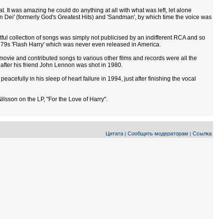
 It was amazing he could do anything at all with what was left, let alone
 Dei' (formerly God's Greatest Hits) and 'Sandman', by which time the voice was
ful collection of songs was simply not publicised by an indifferent RCA and so
1979s 'Flash Harry' which was never even released in America.
 movie and contributed songs to various other films and records were all the
after his friend John Lennon was shot in 1980.
eacefully in his sleep of heart failure in 1994, just after finishing the vocal
Nilsson on the LP, "For the Love of Harry".
Цитата
Сообщить модераторам
Ссылка
|
|