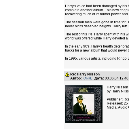
Harry's voice had been damaged by his ha
complete another album. This new chapter
recovering much of its former power and
The session men were gone in time for Har
never hit its deserved heights. Harry le
The rest of his life, Harry spent with hi
world was offered while Harry devoted a 
In the early 90's, Harry's health deteriora
tracks for a new album that would never 
In 1995, various artists, including Ringo 
Re: Harry Nilsson
Автор:
Клим.
Дата:
03.06.04 12:4
Harry Nilsson 
by Harry Nils
Publisher: Rc
Released: 25 
Media: Audio