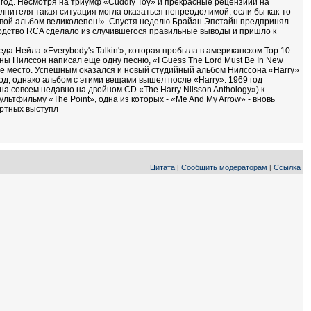
 год. Несмотря на триумф «Cuddly Toy» и прекрасные рецензиии на
нителя такая ситуация могла оказаться непреодолимой, если бы как-то
о твой альбом великолепен!». Спустя неделю Брайан Эпстайн предпринял
одство RCA сделало из случившегося правильные выводы и пришло к
еда Нейла «Everybody's Talkin'», которая пробыла в американском Тор 10
ы Нилссон написал еще одну песню, «I Guess The Lord Must Be In New
34-е место. Успешным оказался и новый студийный альбом Нилссона «Harry»
од, однако альбом с этими вещами вышел после «Harry». 1969 год
 совсем недавно на двойном CD «The Harry Nilsson Anthology») к
льтфильму «The Point», одна из которых - «Me And My Arrow» - вновь
ертных выступл
Цитата
Сообщить модераторам
Ссылка
|
|