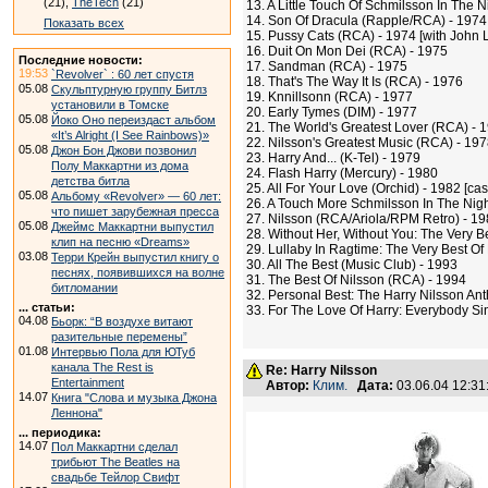
(21),
TheTech
(21)
13. A Little Touch Of Schmilsson In The 
14. Son Of Dracula (Rapple/RCA) - 1974 [
Показать всех
15. Pussy Cats (RCA) - 1974 [with John
16. Duit On Mon Dei (RCA) - 1975
Последние новости:
17. Sandman (RCA) - 1975
19:53
`Revolver` : 60 лет спустя
18. That's The Way It Is (RCA) - 1976
05.08
Скульптурную группу Битлз
19. Knnillsonn (RCA) - 1977
установили в Томске
20. Early Tymes (DIM) - 1977
05.08
Йоко Оно переиздаст альбом
21. The World's Greatest Lover (RCA) - 
«It’s Alright (I See Rainbows)»
22. Nilsson's Greatest Music (RCA) - 1
05.08
Джон Бон Джови позвонил
23. Harry And... (K-Tel) - 1979
Полу Маккартни из дома
24. Flash Harry (Mercury) - 1980
детства битла
25. All For Your Love (Orchid) - 1982 [cas
05.08
Альбому «Revolver» — 60 лет:
26. A Touch More Schmilsson In The Nig
что пишет зарубежная пресса
27. Nilsson (RCA/Ariola/RPM Retro) - 19
05.08
Джеймс Маккартни выпустил
28. Without Her, Without You: The Very Be
клип на песню «Dreams»
29. Lullaby In Ragtime: The Very Best Of
03.08
Терри Крейн выпустил книгу о
30. All The Best (Music Club) - 1993
песнях, появившихся на волне
31. The Best Of Nilsson (RCA) - 1994
битломании
32. Personal Best: The Harry Nilsson An
... статьи:
33. For The Love Of Harry: Everybody Sin
04.08
Бьорк: “В воздухе витают
разительные перемены”
01.08
Интервью Пола для ЮТуб
канала The Rest is
Re: Harry Nilsson
Entertainment
Автор:
Клим.
Дата:
03.06.04 12:3
14.07
Книга "Слова и музыка Джона
Леннона"
... периодика:
14.07
Пол Маккартни сделал
трибьют The Beatles на
свадьбе Тейлор Свифт