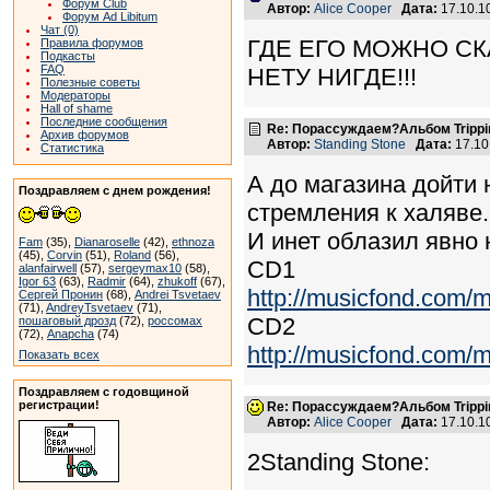
Форум Club
Автор:
Alice Cooper
Дата:
17.10.1
Форум Ad Libitum
Чат (0)
ГДЕ ЕГО МОЖНО СК
Правила форумов
Подкасты
FAQ
НЕТУ НИГДЕ!!!
Полезные советы
Модераторы
Hall of shame
Последние сообщения
Re: Порассуждаем?Альбом Tripping 
Архив форумов
Автор:
Standing Stone
Дата:
17.10
Статистика
А до магазина дойти 
Поздравляем с днем рождения!
стремления к халяве.
И инет облазил явно 
Fam
(35),
Dianaroselle
(42),
ethnoza
(45),
Corvin
(51),
Roland
(56),
CD1
alanfairwell
(57),
sergeymax10
(58),
Igor 63
(63),
Radmir
(64),
zhukoff
(67),
http://musicfond.com
Сергей Пронин
(68),
Andrei Tsvetaev
(71),
AndreyTsvetaev
(71),
CD2
пошаговый дрозд
(72),
россомах
(72),
Anapcha
(74)
http://musicfond.com
Показать всех
Поздравляем с годовщиной
регистрации!
Re: Порассуждаем?Альбом Tripping 
Автор:
Alice Cooper
Дата:
17.10.1
2Standing Stone: