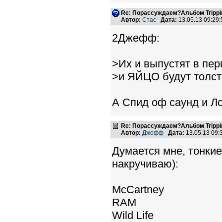
Re: Порассуждаем?Альбом Tripping 
Автор:
Стас
Дата:
13.05.13 09:2
2Джефф:
>Их и выпустят в пе
>и ЯЙЦО будут толст
А Спид оф саунд и Л
Re: Порассуждаем?Альбом Tripping 
Автор:
Джефф
Дата:
13.05.13 09
Думается мне, тонкие
накручиваю):
McCartney
RAM
Wild Life