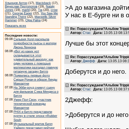
Хлынцов Антон
(17),
Macisback
(17),
>А до магазина дойти
Вячеслав Протопопов
(19),
Nataly
Jones
(19),
marbl
(20),
Tia
(20),
crow
(21),
George Eager
(22),
You Saw Me
У нас в Е-бурге ни в 
Standing There
(22),
Maxwells Silver
Hammer
(23),
Olga Palna
(24)
Показать всех
Re: Порассуждаем?Альбом Tripping 
Автор:
Стас
Дата:
13.05.13 08:1
Последние новости:
09.08
Сильвия Холл раскрыла
Лучше бы этот концер
подробности пьесы о матери
Джона Леннона
08.08
«Вот из каких нот
складывается этот
Re: Порассуждаем?Альбом Tripping 
удивительный аккорд»: как
Автор:
Джефф
Дата:
13.05.13 08
один человек с помощью
математики разгадал главную
Доберутся и до него.
гитарную загадку Битлз
08.08
Появились первые фото
Сирши Ронан в образе Линды
Маккартни
Re: Порассуждаем?Альбом Tripping 
07.08
На Эбби-роуд снимут сцену
Автор:
Стас
Дата:
13.05.13 08:3
для фильмов Сэма Мендеса о
Битлз
2Джефф:
07.08
Умер Пол Свон, участник
технической команды
Маккартни
07.08
PHIX и Битлз представили
>Доберутся и до него
куртку в стиле эпохи «Rubber
Soul»
07.08
Музыкальный критик Билл
Уаймен представил рейтинг