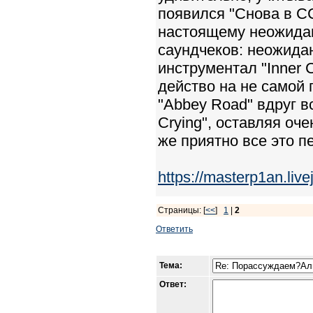
появился "Снова в С
настоящему неожидан
саундчеков: неожидан
инструментал "Inner 
действо на не самой 
"Abbey Road" вдруг вс
Crying", оставляя оч
же приятно все это п
https://masterp1an.liv
Страницы: [
<<
]
1
|
2
Ответить
Тема:
Ответ: