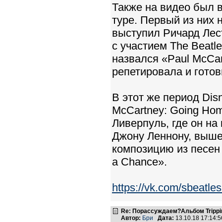
Также на видео был 
туре. Первый из них
выступил Ричард Лес
с участием The Beatl
назвался «Paul McCart
репетировала и готов
В этот же период Di
McCartney: Going Ho
Ливерпуль, где он на
Джону Леннону, вышед
композицию из песен «
a Chance».
https://vk.com/sbeat
Re: Порассуждаем?Альбом Tripping 
Автор:
Бри
Дата:
13.10.18 17:14