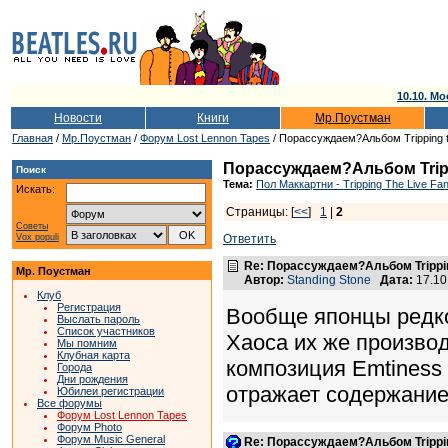
10.10. Мо
Новости
Книги
Мр.Поустман
Главная
/
Мр.Поустман
/
Форум Lost Lennon Tapes
/ Порассуждаем?Альбом Tripping the
Порассуждаем?Альбом Trippin
Поиск
Тема:
Пол Маккартни - Tripping The Live Fan
Искать:
Страницы: [
<<
]
1
|
2
Советы
Vox populi
Ответить
Re: Порассуждаем?Альбом Tripping 
Мр. Поустман
Автор:
Standing Stone
Дата:
17.10
Клуб
Регистрация
Вообще японцы редко
Выслать пароль
Список участников
Хаоса их же производс
Мы помним
Клубная карта
композиция Emtiness 
Города
Дни рождения
отражает содержание 
Юбилеи регистрации
Все форумы
Форум Lost Lennon Tapes
Форум Photo
Форум Music General
Re: Порассуждаем?Альбом Tripping 