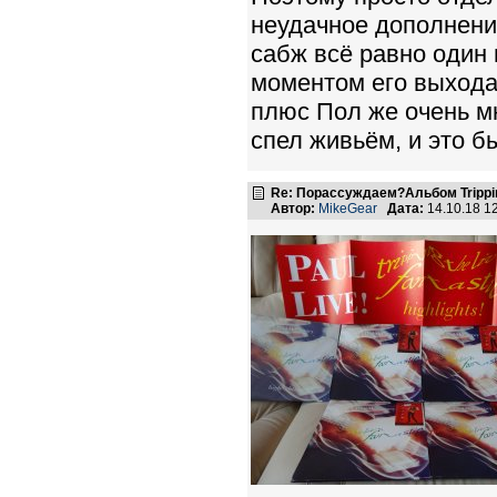
неудачное дополнени
сабж всё равно один
моментом его выхода 
плюс Пол же очень м
спел живьём, и это б
Re: Порассуждаем?Альбом Tripping 
Автор:
MikeGear
Дата:
14.10.18 1