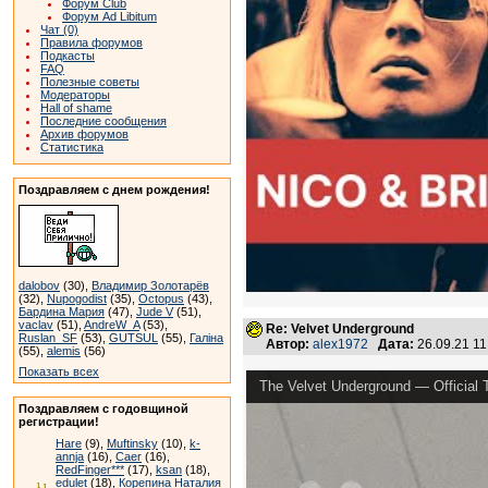
Форум Club
Форум Ad Libitum
Чат (0)
Правила форумов
Подкасты
FAQ
Полезные советы
Модераторы
Hall of shame
Последние сообщения
Архив форумов
Статистика
Поздравляем с днем рождения!
dalobov
(30),
Владимир Золотарёв
(32),
Nupogodist
(35),
Octopus
(43),
Бардина Мария
(47),
Jude V
(51),
vaclav
(51),
AndreW_A
(53),
Re: Velvet Underground
Ruslan_SF
(53),
GUTSUL
(55),
Галіна
Автор:
alex1972
Дата:
26.09.21 1
(55),
alemis
(56)
Показать всех
The Velvet Underground — Official T
Поздравляем с годовщиной
регистрации!
Hare
(9),
Muftinsky
(10),
k-
annja
(16),
Caer
(16),
RedFinger***
(17),
ksan
(18),
edulet
(18),
Корепина Наталия