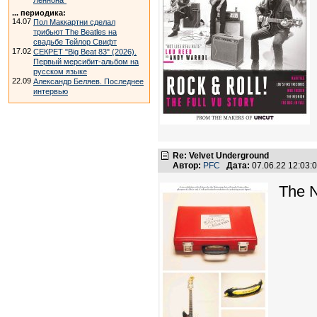
Леннона"
... периодика:
14.07
Пол Маккартни сделал
трибьют The Beatles на
свадьбе Тейлор Свифт
17.02
СЕКРЕТ "Big Beat 83" (2026).
Первый мерсибит-альбом на
русском языке
22.09
Александр Беляев. Последнее
интервью
Re: Velvet Underground
Автор:
PFC
Дата:
07.06.22 12:03
The 