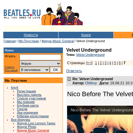
Новости
Книги
Главная
/
Мр.Поустман
/
Форум Music General
/ Velvet Underground
Velvet Underground
Поиск
Тема:
Velvet Underground
Искать:
Страницы: [
<<
]
1
|
2
|
3
|
4
|
5
|
6
|
7
Советы
Vox populi
Ответить
Re: Velvet Underground
Мр. Поустман
Автор:
Oldboy
Дата:
16.08.21 10:
Клуб
Регистрация
Nico Before The Velvet
Выслать пароль
Список участников
Мы помним
Клубная карта
Города
Nico Before The Velvet Underground 
Дни рождения
Юбилеи регистрации
Все форумы
Форум Lost Lennon Tapes
Форум Photo
Форум Music General