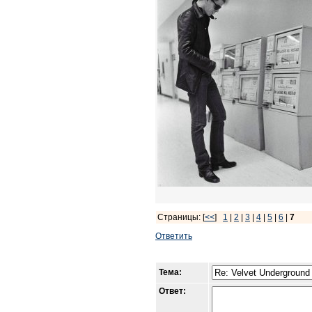
Страницы: [
<<
]
1
|
2
|
3
|
4
|
5
|
6
|
7
Ответить
Тема:
Ответ: