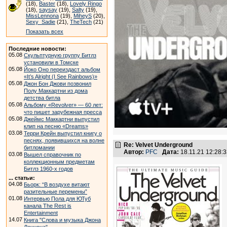
(18),
Baster
(18),
Lovely Ringo
(18),
saysay
(19),
Salty
(19),
MissLennona
(19),
MiheyS
(20),
Sexy_Sadie
(21),
TheTech
(21)
Показать всех
Последние новости:
05.08
Скульптурную группу Битлз
установили в Томске
05.08
Йоко Оно переиздаст альбом
«It’s Alright (I See Rainbows)»
05.08
Джон Бон Джови позвонил
Полу Маккартни из дома
детства битла
05.08
Альбому «Revolver» — 60 лет:
что пишет зарубежная пресса
05.08
Джеймс Маккартни выпустил
клип на песню «Dreams»
03.08
Терри Крейн выпустил книгу о
песнях, появившихся на волне
Re: Velvet Underground
битломании
Автор:
PFC
Дата:
18.11.21 12:28
03.08
Вышел справочник по
коллекционным предметам
Битлз 1960-х годов
... статьи:
04.08
Бьорк: “В воздухе витают
разительные перемены”
01.08
Интервью Пола для ЮТуб
канала The Rest is
Entertainment
14.07
Книга "Слова и музыка Джона