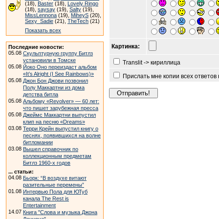
(18),
Baster
(18),
Lovely Ringo
(18),
saysay
(19),
Salty
(19),
MissLennona
(19),
MiheyS
(20),
Sexy_Sadie
(21),
TheTech
(21)
Показать всех
Картинка:
Последние новости:
05.08
Скульптурную группу Битлз
установили в Томске
Translit -> кириллица
05.08
Йоко Оно переиздаст альбом
«It’s Alright (I See Rainbows)»
Прислать мне копии всех ответов
05.08
Джон Бон Джови позвонил
Полу Маккартни из дома
детства битла
05.08
Альбому «Revolver» — 60 лет:
что пишет зарубежная пресса
05.08
Джеймс Маккартни выпустил
клип на песню «Dreams»
03.08
Терри Крейн выпустил книгу о
песнях, появившихся на волне
битломании
03.08
Вышел справочник по
коллекционным предметам
Битлз 1960-х годов
... статьи:
04.08
Бьорк: “В воздухе витают
разительные перемены”
01.08
Интервью Пола для ЮТуб
канала The Rest is
Entertainment
14.07
Книга "Слова и музыка Джона