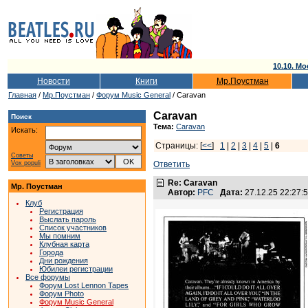
10.10. Мо
Новости
Книги
Мр.Поустман
Главная
/
Мр.Поустман
/
Форум Music General
/ Caravan
Caravan
Поиск
Тема:
Caravan
Искать:
Страницы: [
<<
]
1
|
2
|
3
|
4
|
5
|
6
Советы
Vox populi
Ответить
Re: Caravan
Мр. Поустман
Автор:
PFC
Дата:
27.12.25 22:27
Клуб
Регистрация
Выслать пароль
Список участников
Мы помним
Клубная карта
Города
Дни рождения
Юбилеи регистрации
Все форумы
Форум Lost Lennon Tapes
Форум Photo
Форум Music General