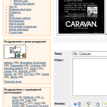
Форум Club
Форум Ad Libitum
Чат (0)
Правила форумов
Подкасты
FAQ
Полезные советы
Модераторы
Hall of shame
Последние сообщения
Архив форумов
Статистика
Поздравляем с днем рождения!
Тема:
Ответ:
dalobov
(30),
Владимир Золотарёв
(32),
Nupogodist
(35),
Octopus
(43),
Бардина Мария
(47),
Jude V
(51),
vaclav
(51),
AndreW_A
(53),
Ruslan_SF
(53),
GUTSUL
(55),
Галіна
(55),
alemis
(56)
Показать всех
Поздравляем с годовщиной
регистрации!
Hare
(9),
Muftinsky
(10),
k-
annja
(16),
Caer
(16),
RedFinger***
(17),
ksan
(18),
Иконка:
edulet
(18),
Корепина Наталия