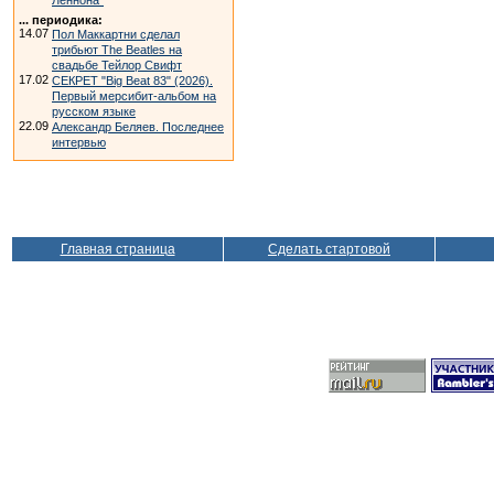
Леннона"
... периодика:
14.07
Пол Маккартни сделал
трибьют The Beatles на
свадьбе Тейлор Свифт
17.02
СЕКРЕТ "Big Beat 83" (2026).
Первый мерсибит-альбом на
русском языке
22.09
Александр Беляев. Последнее
интервью
Главная страница
Сделать стартовой