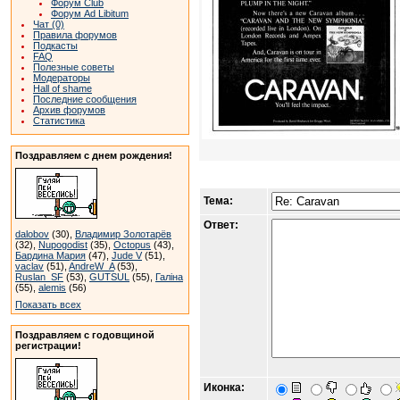
Форум Club
Форум Ad Libitum
Чат (0)
Правила форумов
Подкасты
FAQ
Полезные советы
Модераторы
Hall of shame
Последние сообщения
Архив форумов
Статистика
Поздравляем с днем рождения!
Тема:
Ответ:
dalobov
(30),
Владимир Золотарёв
(32),
Nupogodist
(35),
Octopus
(43),
Бардина Мария
(47),
Jude V
(51),
vaclav
(51),
AndreW_A
(53),
Ruslan_SF
(53),
GUTSUL
(55),
Галіна
(55),
alemis
(56)
Показать всех
Поздравляем с годовщиной
регистрации!
Иконка: