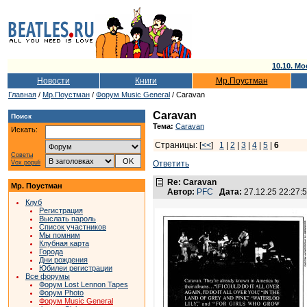
10.10. Мо
Новости
Книги
Мр.Поустман
Главная
/
Мр.Поустман
/
Форум Music General
/ Caravan
Caravan
Поиск
Тема:
Caravan
Искать:
Страницы: [
<<
]
1
|
2
|
3
|
4
|
5
|
6
Советы
Vox populi
Ответить
Re: Caravan
Мр. Поустман
Автор:
PFC
Дата:
27.12.25 22:27
Клуб
Регистрация
Выслать пароль
Список участников
Мы помним
Клубная карта
Города
Дни рождения
Юбилеи регистрации
Все форумы
Форум Lost Lennon Tapes
Форум Photo
Форум Music General