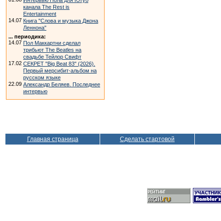
Интервью Пола для ЮТуб
канала The Rest is
Entertainment
14.07
Книга "Слова и музыка Джона
Леннона"
... периодика:
14.07
Пол Маккартни сделал
трибьют The Beatles на
свадьбе Тейлор Свифт
17.02
СЕКРЕТ "Big Beat 83" (2026).
Первый мерсибит-альбом на
русском языке
22.09
Александр Беляев. Последнее
интервью
Главная страница
Сделать стартовой