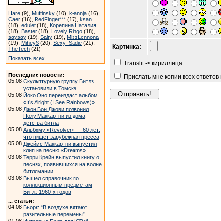
Hare
(9),
Muftinsky
(10),
k-annja
(16),
Caer
(16),
RedFinger***
(17),
ksan
(18),
edulet
(18),
Корепина Наталия
(18),
Baster
(18),
Lovely Ringo
(18),
saysay
(19),
Salty
(19),
MissLennona
(19),
MiheyS
(20),
Sexy_Sadie
(21),
Картинка:
TheTech
(21)
Показать всех
Translit -> кириллица
Последние новости:
Прислать мне копии всех ответов
05.08
Скульптурную группу Битлз
установили в Томске
05.08
Йоко Оно переиздаст альбом
«It’s Alright (I See Rainbows)»
05.08
Джон Бон Джови позвонил
Полу Маккартни из дома
детства битла
05.08
Альбому «Revolver» — 60 лет:
что пишет зарубежная пресса
05.08
Джеймс Маккартни выпустил
клип на песню «Dreams»
03.08
Терри Крейн выпустил книгу о
песнях, появившихся на волне
битломании
03.08
Вышел справочник по
коллекционным предметам
Битлз 1960-х годов
... статьи:
04.08
Бьорк: “В воздухе витают
разительные перемены”
01.08