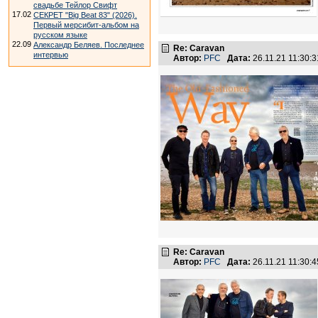
свадьбе Тейлор Свифт
17.02
СЕКРЕТ "Big Beat 83" (2026).
Первый мерсибит-альбом на
русском языке
22.09
Александр Беляев. Последнее
Re: Caravan
интервью
Автор:
PFC
Дата:
26.11.21 11:30
Re: Caravan
Автор:
PFC
Дата:
26.11.21 11:30