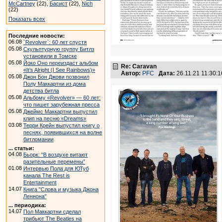
McCartney
(22),
Басист
(22),
Nich
(22)
Показать всех
Последние новости:
06.08
`Revolver`: 60 лет спустя
05.08
Скульптурную группу Битлз
установили в Томске
05.08
Йоко Оно переиздаст альбом
Re: Caravan
«It’s Alright (I See Rainbows)»
Автор:
PFC
Дата:
26.11.21 11:30
05.08
Джон Бон Джови позвонил
Полу Маккартни из дома
детства битла
05.08
Альбому «Revolver» — 60 лет:
что пишет зарубежная пресса
05.08
Джеймс Маккартни выпустил
клип на песню «Dreams»
03.08
Терри Крейн выпустил книгу о
песнях, появившихся на волне
битломании
... статьи:
04.08
Бьорк: “В воздухе витают
разительные перемены”
01.08
Интервью Пола для ЮТуб
канала The Rest is
Entertainment
14.07
Книга "Слова и музыка Джона
Леннона"
... периодика:
14.07
Пол Маккартни сделал
трибьют The Beatles на