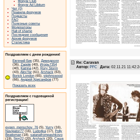
Форум Club
Форум Ad Libitum
Чат (0)
Правила форумов
Подкасты
FAQ
Полезные советы
Модераторы
Hall of shame
Последние сообщения
Архив форумов
Статистика
Поздравляем с днем рождения!
Евгений Бик
(35),
Димедролл
Re: Caravan
(36),
Zapple
(40),
Игорь7354
Автор:
PFC
Дата:
02.11.21 11:42
(40),
Katrina
(42),
Rory Storm
(43),
AlexYar
(61),
Arshack
(63),
Borick London
(65),
stjohnswood
(66),
Андрей Хрисанфов
(77)
Показать всех
Поздравляем с годовщиной
регистрации!
evgen_menschov_76
(5),
Yurry
(16),
Navigator77
(16),
Ludo4ka
(17),
Polly
Beatloman
(18),
satanafrompashkovo
(19),
Sion22
(20),
Arshack
(20),
Саша