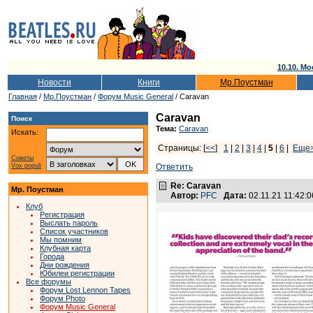
10.10. Мо
Новости
Книги
Мр.Поустман
Главная
/
Мр.Поустман
/
Форум Music General
/ Caravan
Caravan
Поиск
Тема:
Caravan
Искать:
Страницы: [
<<
]
1
|
2
|
3
|
4
|
5
|
6
|
Еще
Советы
Vox populi
Ответить
Re: Caravan
Мр. Поустман
Автор:
PFC
Дата:
02.11.21 11:42
Клуб
Регистрация
Выслать пароль
Список участников
Мы помним
Клубная карта
Города
Дни рождения
Юбилеи регистрации
Все форумы
Форум Lost Lennon Tapes
Форум Photo
Форум Music General