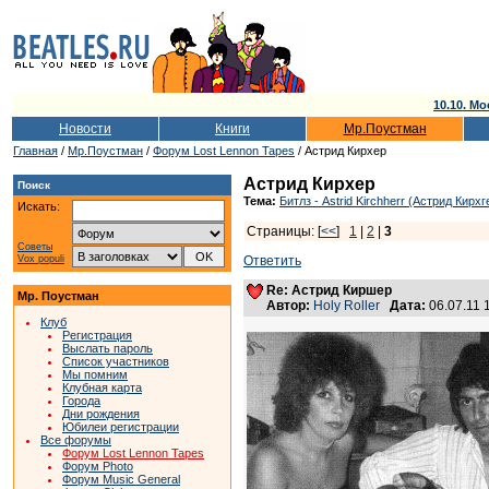
10.10. Мо
Новости
Книги
Мр.Поустман
Главная
/
Мр.Поустман
/
Форум Lost Lennon Tapes
/ Астрид Кирхер
Астрид Кирхер
Поиск
Тема:
Битлз - Astrid Kirchherr (Астрид Кирхг
Искать:
Страницы: [
<<
]
1
|
2
|
3
Советы
Vox populi
Ответить
Re: Астрид Киршер
Мр. Поустман
Автор:
Holy Roller
Дата:
06.07.11
Клуб
Регистрация
Выслать пароль
Список участников
Мы помним
Клубная карта
Города
Дни рождения
Юбилеи регистрации
Все форумы
Форум Lost Lennon Tapes
Форум Photo
Форум Music General