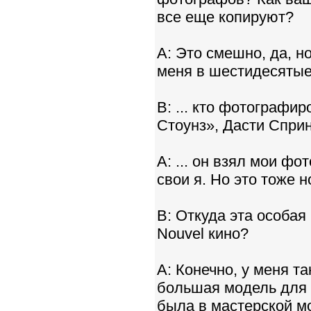
все еще копируют?
A: Это смешно, да, н
меня в шестидесятые
B: ... кто фотографи
Стоунз», Дасти Сприн
A: ... он взял мои фо
свои я. Но это тоже 
B: Откуда эта особая
Nouvel кино?
A: Конечно, у меня 
большая модель для 
была в мастерской мо