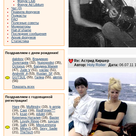
Форум Club
Форум Ad Libitum
Чат (0)
Правила форумов
Подкасты
FAQ
Полезные советы
Модераторы
Hall of shame
Последние сообщения
Архив форумов
Статистика
Поздравляем с днем рождения!
dalobov
(30),
Владимир
Re: Астрид Киршер
Золотарёв
(32),
Nupogodist
(35),
Автор:
Holy Roller
Дата:
06.07.11
Octopus
(43),
Бардина Мария
(47),
Jude V
(51),
vaclav
(51),
AndreW_A
(53),
Ruslan_SF
(53),
GUTSUL
(55),
Галіна
(55),
alemis
(56)
Показать всех
Поздравляем с годовщиной
регистрации!
Hare
(9),
Muftinsky
(10),
k-annja
(16),
Caer
(16),
RedFinger***
(17),
ksan
(18),
edulet
(18),
Корепина Наталия
(18),
Baster
(18),
Lovely Ringo
(18),
saysay
(19),
Salty
(19),
MissLennona
(19),
MiheyS
(20),
Sexy_Sadie
(21),
TheTech
(21)