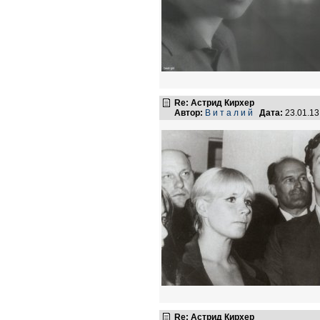
Re: Астрид Кирхер
Автор:
В и т а л и й
Дата:
23.01.1
Re: Астрид Кирхер