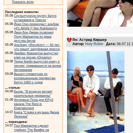
Показать всех
Последние новости:
05.08
Скульптурную группу Битлз
установили в Томске
05.08
Йоко Оно переиздаст альбом
«It’s Alright (I See Rainbows)»
05.08
Джон Бон Джови позвонил
Полу Маккартни из дома
Re: Астрид Киршер
детства битла
Автор:
Holy Roller
Дата:
06.07.11
05.08
Альбому «Revolver» — 60 лет:
что пишет зарубежная пресса
05.08
Джеймс Маккартни выпустил
клип на песню «Dreams»
03.08
Терри Крейн выпустил книгу о
песнях, появившихся на волне
битломании
03.08
Вышел справочник по
коллекционным предметам
Битлз 1960-х годов
... статьи:
04.08
Бьорк: “В воздухе витают
разительные перемены”
01.08
Интервью Пола для ЮТуб
канала The Rest is
Entertainment
14.07
Книга "Слова и музыка Джона
Леннона"
... периодика:
14.07
Пол Маккартни сделал
трибьют The Beatles на