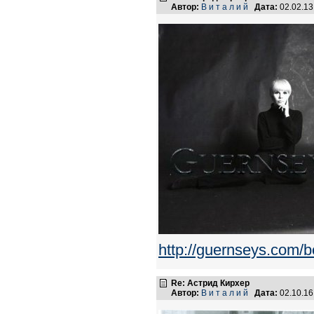
Автор:
В и т а л и й
Дата:
02.02.1
http://guernseys.com/
Re: Астрид Кирхер
Автор:
В и т а л и й
Дата:
02.10.16