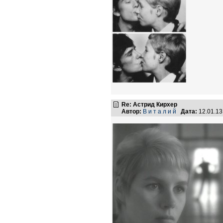
Re: Астрид Кирхер
Автор:
В и т а л и й
Дата:
12.01.1