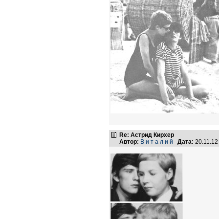
Re: Астрид Кирхер
Автор:
В и т а л и й
Дата:
20.11.12