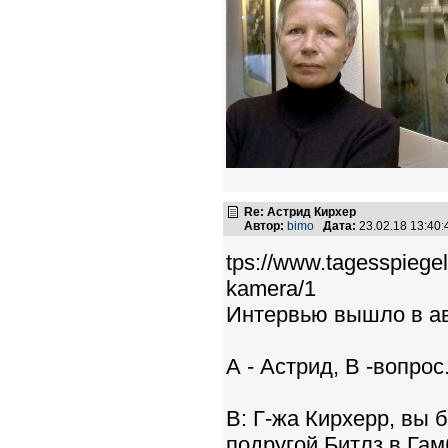
Re: Астрид Кирхер
Автор:
bimo
Дата:
23.02.18 13:40
tps://www.tagesspiegel.
kamera/1
Интервью вышло в ав
А - Астрид, В -вопрос
B: Г-жа Кирхерр, вы
подругой Битлз в Гам