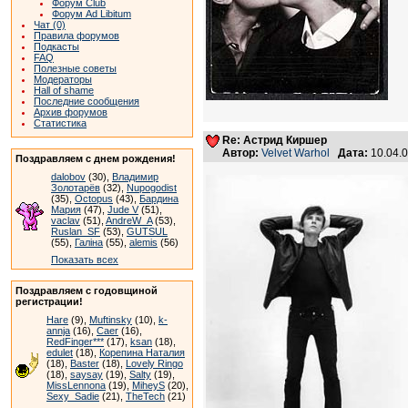
Форум Club
Форум Ad Libitum
Чат (0)
Правила форумов
Подкасты
FAQ
Полезные советы
Модераторы
Hall of shame
Последние сообщения
Архив форумов
Статистика
Re: Астрид Киршер
Автор:
Velvet Warhol
Дата:
10.04.
Поздравляем с днем рождения!
dalobov
(30),
Владимир
Золотарёв
(32),
Nupogodist
(35),
Octopus
(43),
Бардина
Мария
(47),
Jude V
(51),
vaclav
(51),
AndreW_A
(53),
Ruslan_SF
(53),
GUTSUL
(55),
Галіна
(55),
alemis
(56)
Показать всех
Поздравляем с годовщиной
регистрации!
Hare
(9),
Muftinsky
(10),
k-
annja
(16),
Caer
(16),
RedFinger***
(17),
ksan
(18),
edulet
(18),
Корепина Наталия
(18),
Baster
(18),
Lovely Ringo
(18),
saysay
(19),
Salty
(19),
MissLennona
(19),
MiheyS
(20),
Sexy_Sadie
(21),
TheTech
(21)