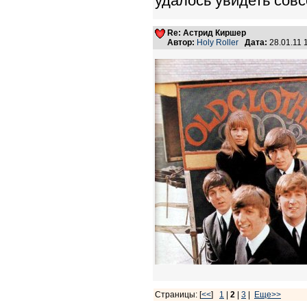
удалось увидеть совс
Re: Астрид Киршер
Автор:
Holy Roller
Дата:
28.01.11
Страницы: [
<<
]
1
|
2
|
3
|
Еще>>