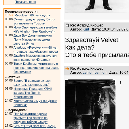
Показать всех
Последние новости:
19:53
`Revolver`: 60 лет спустя
05.08
Скульптурную группу Битлз
установили в Томске
Re: Астрид Киршер
05.08
Йоко Оно переиздаст альбом
Автор:
Kurt
Дата:
10.04.04 02:09
«It’s Alright (I See Rainbows)»
05.08
Джон Бон Джови позвонил
Здравствуй,Velvet!
Полу Маккартни из дома
детства битла
Как дела?
05.08
Альбому «Revolver» — 60 лет:
что пишет зарубежная пресса
Это я тебе присылал
05.08
Джеймс Маккартни выпустил
клип на песню «Dreams»
03.08
Терри Крейн выпустил книгу о
песнях, появившихся на волне
Re: Астрид Киршер
битломании
Автор:
Lemon Lennon
Дата:
10.04
... статьи:
04.08
Бьорк: “В воздухе витают
!
разительные перемены”
01.08
Интервью Пола для ЮТуб
канала The Rest is
Entertainment
14.07
Книга "Слова и музыка Джона
Леннона"
... периодика:
14.07
Пол Маккартни сделал
трибьют The Beatles на
свадьбе Тейлор Свифт
17.02
СЕКРЕТ "Big Beat 83" (2026).