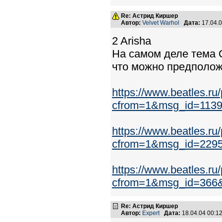
Re: Астрид Киршер
Автор:
Velvet Warhol
Дата:
17.04.
2 Arisha
На самом деле тема 
что можно предположи
https://www.beatles.r
cfrom=1&msg_id=113
https://www.beatles.r
cfrom=1&msg_id=229
https://www.beatles.r
cfrom=1&msg_id=366
Re: Астрид Киршер
Автор:
Expert
Дата:
18.04.04 00: