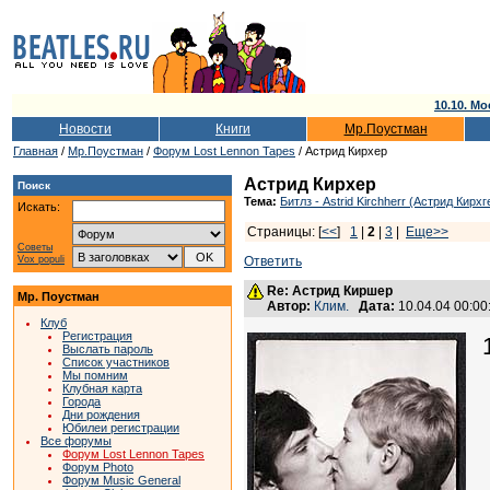
10.10. Мо
Новости
Книги
Мр.Поустман
Главная
/
Мр.Поустман
/
Форум Lost Lennon Tapes
/ Астрид Кирхер
Астрид Кирхер
Поиск
Тема:
Битлз - Astrid Kirchherr (Астрид Кирхг
Искать:
Страницы: [
<<
]
1
|
2
|
3
|
Еще>>
Советы
Vox populi
Ответить
Re: Астрид Киршер
Мр. Поустман
Автор:
Клим.
Дата:
10.04.04 00:0
Клуб
Регистрация
Выслать пароль
Список участников
Мы помним
Клубная карта
Города
Дни рождения
Юбилеи регистрации
Все форумы
Форум Lost Lennon Tapes
Форум Photo
Форум Music General