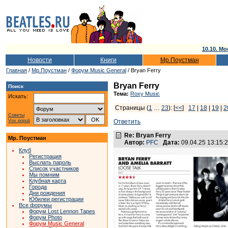
10.10. Мо
Новости
Книги
Мр.Поустман
Главная
/
Мр.Поустман
/
Форум Music General
/ Bryan Ferry
Bryan Ferry
Поиск
Тема:
Roxy Music
Искать:
Страницы (
1
…
23
): [
<<
]
17
|
18
|
19
|
2
Советы
Vox populi
Ответить
Re: Bryan Ferry
Мр. Поустман
Автор:
PFC
Дата:
09.04.25 13:15
Клуб
Регистрация
Выслать пароль
Список участников
Мы помним
Клубная карта
Города
Дни рождения
Юбилеи регистрации
Все форумы
Форум Lost Lennon Tapes
Форум Photo
Форум Music General