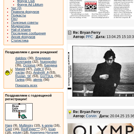
Форум Club
Форум Ad Libitum
Чат (0)
Правила форумов
Подкасты
FAQ
Полезные советы
Модераторы
Hall of shame
Re: Bryan Ferry
Последние сообщения
Автор:
PFC
Дата:
13.04.25 15:10
Архив форумов
Статистика
Поздравляем с днем рождения!
dalobov
(30),
Владимир
Золотарёв
(32),
Nupogodist
(35),
Octopus
(43),
Бардина
Мария
(47),
Jude V
(51),
vaclav
(51),
AndreW_A
(53),
Ruslan_SF
(53),
GUTSUL
(55),
Галіна
(55),
alemis
(56)
Показать всех
Поздравляем с годовщиной
регистрации!
Re: Bryan Ferry
Автор:
Corvin
Дата:
20.04.25 15:
Hare
(9),
Muftinsky
(10),
k-annja
(16),
Caer
(16),
RedFinger***
(17),
ksan
(18),
edulet
(18),
Корепина Наталия