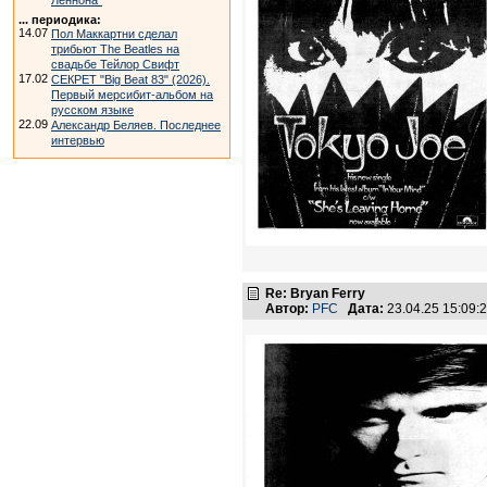
Леннона"
... периодика:
14.07
Пол Маккартни сделал
трибьют The Beatles на
свадьбе Тейлор Свифт
17.02
СЕКРЕТ "Big Beat 83" (2026).
Первый мерсибит-альбом на
русском языке
22.09
Александр Беляев. Последнее
интервью
Re: Bryan Ferry
Автор:
PFC
Дата:
23.04.25 15:09