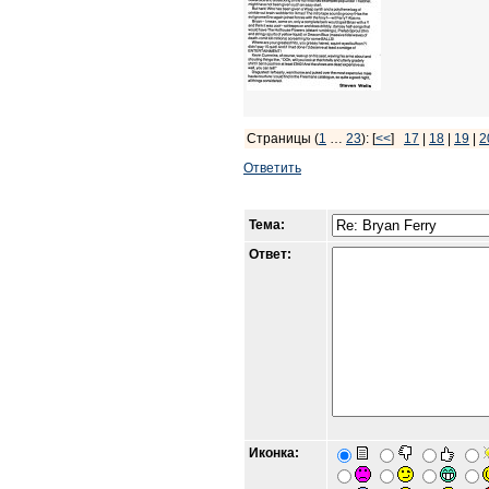
Страницы (
1
…
23
): [
<<
]
17
|
18
|
19
|
2
Ответить
Тема:
Ответ:
Иконка: