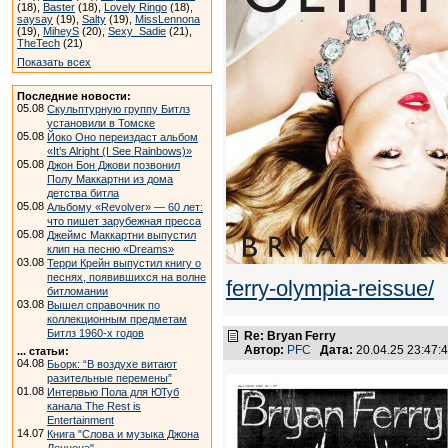
(18),
Baster
(18),
Lovely Ringo
(18),
saysay
(19),
Salty
(19),
MissLennona
(19),
MiheyS
(20),
Sexy_Sadie
(21),
TheTech
(21)
Показать всех
Последние новости:
05.08
Скульптурную группу Битлз
установили в Томске
05.08
Йоко Оно переиздаст альбом
«It’s Alright (I See Rainbows)»
05.08
Джон Бон Джови позвонил
Полу Маккартни из дома
детства битла
05.08
Альбому «Revolver» — 60 лет:
что пишет зарубежная пресса
05.08
Джеймс Маккартни выпустил
клип на песню «Dreams»
03.08
Терри Крейн выпустил книгу о
песнях, появившихся на волне
ferry-olympia-reissue/
битломании
03.08
Вышел справочник по
коллекционным предметам
Битлз 1960-х годов
Re: Bryan Ferry
Автор:
PFC
Дата:
20.04.25 23:47
... статьи:
04.08
Бьорк: “В воздухе витают
разительные перемены”
01.08
Интервью Пола для ЮТуб
канала The Rest is
Entertainment
14.07
Книга "Слова и музыка Джона