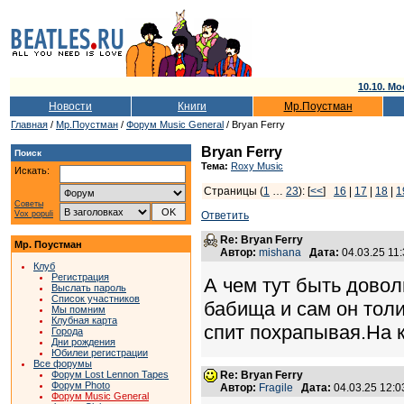
10.10. Мо
Новости
Книги
Мр.Поустман
Главная
/
Мр.Поустман
/
Форум Music General
/ Bryan Ferry
Bryan Ferry
Поиск
Тема:
Roxy Music
Искать:
Страницы (
1
…
23
): [
<<
]
16
|
17
|
18
|
1
Советы
Vox populi
Ответить
Re: Bryan Ferry
Мр. Поустман
Автор:
mishana
Дата:
04.03.25 11
Клуб
Регистрация
А чем тут быть довол
Выслать пароль
Список участников
бабища и сам он толи
Мы помним
Клубная карта
спит похрапывая.На 
Города
Дни рождения
Юбилеи регистрации
Все форумы
Форум Lost Lennon Tapes
Re: Bryan Ferry
Форум Photo
Автор:
Fragile
Дата:
04.03.25 12:
Форум Music General