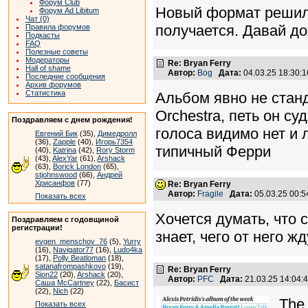
Форум Club
Новый формат решил 
Форум Ad Libitum
Чат (0)
получается. Давай д
Правила форумов
Подкасты
FAQ
Полезные советы
Модераторы
Re: Bryan Ferry
Hall of shame
Автор:
Bog
Дата:
04.03.25 18:30
Последние сообщения
Архив форумов
Статистика
Альбом явно не станд
Orchestra, петь он су
Поздравляем с днем рождения!
голоса видимо нет и 
Евгений Бик
(35),
Димедролл
(36),
Zapple
(40),
Игорь7354
типичный Ферри
(40),
Katrina
(42),
Rory Storm
(43),
AlexYar
(61),
Arshack
(63),
Borick London
(65),
stjohnswood
(66),
Андрей
Хрисанфов
(77)
Re: Bryan Ferry
Автор:
Fragile
Дата:
05.03.25 00:
Показать всех
Хочется думать, что 
Поздравляем с годовщиной
регистрации!
знает, чего от него жд
evgen_menschov_76
(5),
Yurry
(16),
Navigator77
(16),
Ludo4ka
(17),
Polly Beatloman
(18),
satanafrompashkovo
(19),
Re: Bryan Ferry
Sion22
(20),
Arshack
(20),
Автор:
PFC
Дата:
21.03.25 14:04
Саша McCartney
(22),
Басист
(22),
Nich
(22)
The
Показать всех