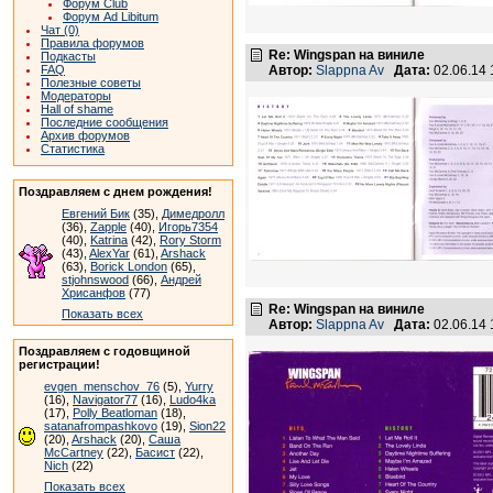
Форум Club
Форум Ad Libitum
Чат (0)
Правила форумов
Re: Wingspan на виниле
Подкасты
FAQ
Автор:
Slappna Av
Дата:
02.06.14
Полезные советы
Модераторы
Hall of shame
Последние сообщения
Архив форумов
Статистика
Поздравляем с днем рождения!
Евгений Бик
(35),
Димедролл
(36),
Zapple
(40),
Игорь7354
(40),
Katrina
(42),
Rory Storm
(43),
AlexYar
(61),
Arshack
(63),
Borick London
(65),
stjohnswood
(66),
Андрей
Хрисанфов
(77)
Re: Wingspan на виниле
Показать всех
Автор:
Slappna Av
Дата:
02.06.14
Поздравляем с годовщиной
регистрации!
evgen_menschov_76
(5),
Yurry
(16),
Navigator77
(16),
Ludo4ka
(17),
Polly Beatloman
(18),
satanafrompashkovo
(19),
Sion22
(20),
Arshack
(20),
Саша
McCartney
(22),
Басист
(22),
Nich
(22)
Показать всех