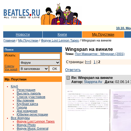
10.10. Мо
Новости
Книги
Мр.Поустман
Главная
/
Мр.Поустман
/
Форум Lost Lennon Tapes
/ Wingspan на виниле
Wingspan на виниле
Поиск
Тема:
Пол Маккартни - Wingspan (2001)
Искать:
Страницы: [
<<
]
1
|
2
Советы
Vox populi
Ответить
Re: Wingspan на виниле
Мр. Поустман
Автор:
Slappna Av
Дата:
02.06.14
Клуб
Регистрация
Выслать пароль
Список участников
Мы помним
Клубная карта
Города
Дни рождения
Юбилеи регистрации
Все форумы
Форум Lost Lennon Tapes
Форум Photo
Форум Music General