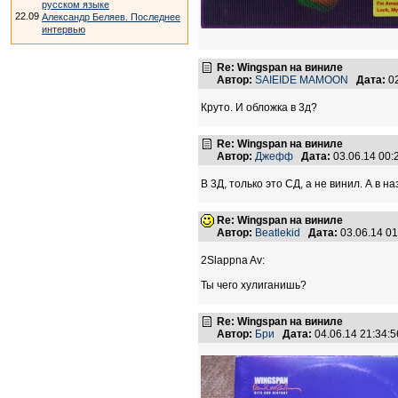
русском языке
22.09
Александр Беляев. Последнее
интервью
Re: Wingspan на виниле
Автор:
SAIEIDE MAMOON
Дата:
02
Круто. И обложка в 3д?
Re: Wingspan на виниле
Автор:
Джефф
Дата:
03.06.14 00
В 3Д, только это СД, а не винил. А в 
Re: Wingspan на виниле
Автор:
Beatlekid
Дата:
03.06.14 0
2Slappna Av:
Ты чего хулиганишь?
Re: Wingspan на виниле
Автор:
Бри
Дата:
04.06.14 21:34