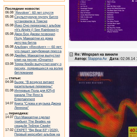
Последние новости:
06.08
`Revolver`: 60 лет спустя
05.08
Скульптурную группу Битлз
установили в Томске
05.08
Йоко Оно переиздаст альбом
«It’s Alright (I See Rainbows)»
05.08
Джон Бон Джови позвонил
Полу Маккартни из дома
детства битла
05.08
Альбому «Revolver» — 60 лет:
что пишет зарубежная пресса
Re: Wingspan на виниле
05.08
Джеймс Маккартни выпустил
Автор:
Slappna Av
Дата:
02.06.14
клип на песню «Dreams»
03.08
Терри Крейн выпустил книгу о
песнях, появившихся на волне
битломании
... статьи:
04.08
Бьорк: “В воздухе витают
разительные перемены”
01.08
Интервью Пола для ЮТуб
канала The Rest is
Entertainment
14.07
Книга "Слова и музыка Джона
Леннона"
... периодика:
14.07
Пол Маккартни сделал
трибьют The Beatles на
свадьбе Тейлор Свифт
17.02
СЕКРЕТ "Big Beat 83" (2026).
Первый мерсибит-альбом на