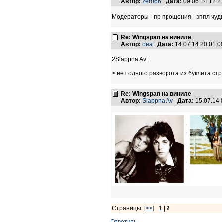
Автор:
zero66
Дата:
09.06.14 12:
Модераторы - пр прощения - эппл чу
Re: Wingspan на виниле
Автор:
oea
Дата:
14.07.14 20:01:
2Slappna Av:
> нет одного разворота из буклета стр
Re: Wingspan на виниле
Автор:
Slappna Av
Дата:
15.07.14
Страницы: [
<<
]
1
|
2
Ответить