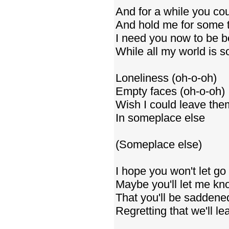
And for a while you co
And hold me for some 
I need you now to be 
While all my world is s
Loneliness (oh-o-oh)
Empty faces (oh-o-oh)
Wish I could leave them
In someplace else
(Someplace else)
I hope you won't let go
Maybe you'll let me kn
That you'll be saddene
Regretting that we'll le