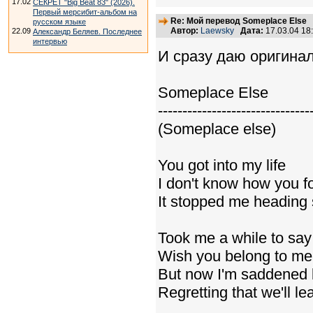
17.02
СЕКРЕТ "Big Beat 83" (2026).
Первый мерсибит-альбом на
Re: Мой перевод Someplace Else
русском языке
Автор:
Laewsky
Дата:
17.03.04 1
22.09
Александр Беляев. Последнее
интервью
И сразу даю оригинал
Someplace Else
-------------------------------
(Someplace else)
You got into my life
I don't know how you f
It stopped me heading
Took me a while to say
Wish you belong to me
But now I'm saddened l
Regretting that we'll le