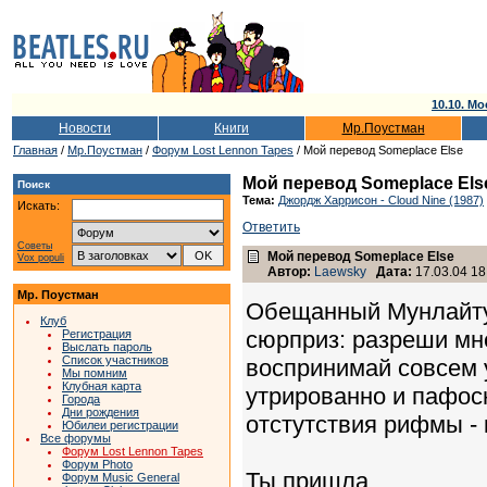
10.10. Мо
Новости
Книги
Мр.Поустман
Главная
/
Мр.Поустман
/
Форум Lost Lennon Tapes
/ Мой перевод Someplace Else
Мой перевод Someplace Els
Поиск
Тема:
Джордж Харрисон - Cloud Nine (1987)
Искать:
Ответить
Советы
Мой перевод Someplace Else
Vox populi
Автор:
Laewsky
Дата:
17.03.04 18
Мр. Поустман
Обещанный Мунлайту
Клуб
сюрприз: разреши мне
Регистрация
Выслать пароль
Список участников
воспринимай совсем 
Мы помним
Клубная карта
утрированно и пафосн
Города
Дни рождения
отстутствия рифмы - 
Юбилеи регистрации
Все форумы
Форум Lost Lennon Tapes
Форум Photo
Ты пришла
Форум Music General