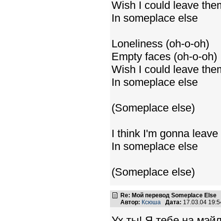
Wish I could leave them
In someplace else
Loneliness (oh-o-oh)
Empty faces (oh-o-oh)
Wish I could leave them
In someplace else
(Someplace else)
I think I'm gonna leave
In someplace else
(Someplace else)
Re: Мой перевод Someplace Else
Автор:
Ксюша
Дата:
17.03.04 19:
Ух ты! Я тебе на мэйл