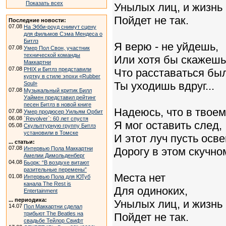
Показать всех
Унылых лиц, и жизнь
Пойдет не так.
Последние новости:
07.08
На Эбби-роуд снимут сцену
для фильмов Сэма Мендеса о
Битлз
Я верю - не уйдешь,
07.08
Умер Пол Свон, участник
технической команды
Или хотя бы скажешь
Маккартни
07.08
PHIX и Битлз представили
Что расставаться был
куртку в стиле эпохи «Rubber
Ты уходишь вдруг...
Soul»
07.08
Музыкальный критик Билл
Уаймен представил рейтинг
песен Битлз в новой книге
Надеюсь, что в твое
07.08
Умер продюсер Уильям Орбит
06.08
`Revolver`: 60 лет спустя
Я мог оставить след,
05.08
Скульптурную группу Битлз
установили в Томске
И этот луч пусть осв
... статьи:
07.08
Интервью Пола Маккартни
Дорогу в этом скучно
Амелии Димольденберг
04.08
Бьорк: “В воздухе витают
разительные перемены”
Места нет
01.08
Интервью Пола для ЮТуб
канала The Rest is
Для одиноких,
Entertainment
... периодика:
Унылых лиц, и жизнь
14.07
Пол Маккартни сделал
трибьют The Beatles на
Пойдет не так.
свадьбе Тейлор Свифт