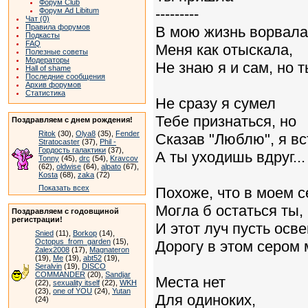
Форум Club
---------
Форум Ad Libitum
Чат (0)
Правила форумов
В мою жизнь ворвала
Подкасты
FAQ
Меня как отыскала,
Полезные советы
Модераторы
Не знаю я и сам, но 
Hall of shame
Последние сообщения
Архив форумов
Статистика
Не сразу я сумел
Тебе признаться, но
Поздравляем с днем рождения!
Ritok
(30),
Olya8
(35),
Fender
Сказав "Люблю", я вс
Stratocaster
(37),
Phil -
Гордость галактики
(37),
А ты уходишь вдруг...
Tonny
(45),
drc
(54),
Kravcov
(62),
oldwise
(64),
alpato
(67),
Kosta
(68),
zaka
(72)
Показать всех
Похоже, что в моем 
Могла б остаться ты,
Поздравляем с годовщиной
регистрации!
И этот луч пусть осв
Snied
(11),
Borkop
(14),
Octopus_from_garden
(15),
Дорогу в этом сером 
2alex2008
(17),
Magnateron
(19),
Me
(19),
abt52
(19),
Seralvin
(19),
DISCO
COMMANDER
(20),
Sandjar
Места нет
(22),
sexuality itself
(22),
WKH
(23),
one of YOU
(24),
Yutan
Для одиноких,
(24)