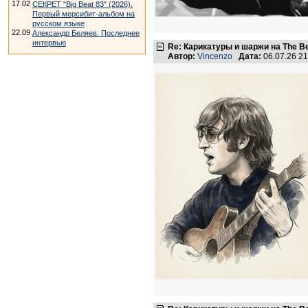
17.02
СЕКРЕТ "Big Beat 83" (2026).
Первый мерсибит-альбом на
русском языке
22.09
Александр Беляев. Последнее
интервью
Re: Карикатуры и шаржи на The Be
Автор:
Vincenzo
Дата:
06.07.26 2