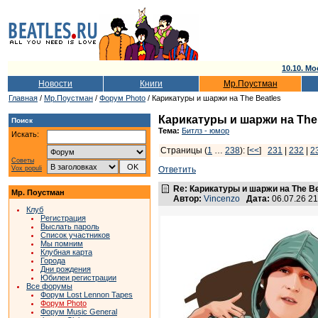
10.10. Мо
Новости
Книги
Мр.Поустман
Главная
/
Мр.Поустман
/
Форум Photo
/ Карикатуры и шаржи на The Beatles
Карикатуры и шаржи на The 
Поиск
Тема:
Битлз - юмор
Искать:
Страницы (
1
…
238
): [
<<
]
231
|
232
|
2
Советы
Vox populi
Ответить
Re: Карикатуры и шаржи на The Be
Мр. Поустман
Автор:
Vincenzo
Дата:
06.07.26 2
Клуб
Регистрация
Выслать пароль
Список участников
Мы помним
Клубная карта
Города
Дни рождения
Юбилеи регистрации
Все форумы
Форум Lost Lennon Tapes
Форум Photo
Форум Music General