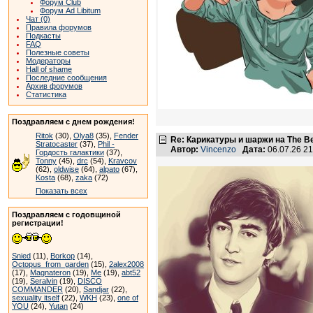
Форум Club
Форум Ad Libitum
Чат (0)
Правила форумов
Подкасты
FAQ
Полезные советы
Модераторы
Hall of shame
Последние сообщения
Архив форумов
Статистика
Поздравляем с днем рождения!
Ritok
(30),
Olya8
(35),
Fender
Re: Карикатуры и шаржи на The Be
Stratocaster
(37),
Phil -
Автор:
Vincenzo
Дата:
06.07.26 2
Гордость галактики
(37),
Tonny
(45),
drc
(54),
Kravcov
(62),
oldwise
(64),
alpato
(67),
Kosta
(68),
zaka
(72)
Показать всех
Поздравляем с годовщиной
регистрации!
Snied
(11),
Borkop
(14),
Octopus_from_garden
(15),
2alex2008
(17),
Magnateron
(19),
Me
(19),
abt52
(19),
Seralvin
(19),
DISCO
COMMANDER
(20),
Sandjar
(22),
sexuality itself
(22),
WKH
(23),
one of
YOU
(24),
Yutan
(24)