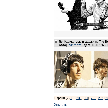
Re: Карикатуры и шаржи на The Be
Автор:
Vincenzo
Дата:
06.07.26 2
Страницы (
1
…
238
): [
<<
]
231
|
232
|
2
Ответить