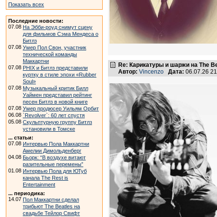
Показать всех
Последние новости:
07.08
На Эбби-роуд снимут сцену
для фильмов Сэма Мендеса о
Битлз
07.08
Умер Пол Свон, участник
технической команды
Маккартни
Re: Карикатуры и шаржи на The Be
07.08
PHIX и Битлз представили
Автор:
Vincenzo
Дата:
06.07.26 2
куртку в стиле эпохи «Rubber
Soul»
07.08
Музыкальный критик Билл
Уаймен представил рейтинг
песен Битлз в новой книге
07.08
Умер продюсер Уильям Орбит
06.08
`Revolver`: 60 лет спустя
05.08
Скульптурную группу Битлз
установили в Томске
... статьи:
07.08
Интервью Пола Маккартни
Амелии Димольденберг
04.08
Бьорк: “В воздухе витают
разительные перемены”
01.08
Интервью Пола для ЮТуб
канала The Rest is
Entertainment
... периодика:
14.07
Пол Маккартни сделал
трибьют The Beatles на
свадьбе Тейлор Свифт