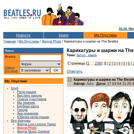
10.10. Мо
Новости
Книги
Мр.Поустман
Главная
/
Мр.Поустман
/
Форум Photo
/ Карикатуры и шаржи на The Beatles
Карикатуры и шаржи на The 
Поиск
Тема:
Битлз - юмор
Искать:
Страницы (
1
…
238
):
1
|
2
|
3
|
4
|
5
|
6
|
Советы
Vox populi
Ответить
Карикатуры и шаржи на The Beatl
Мр. Поустман
Автор:
Alex
Дата:
17.03.04 11:25:
Клуб
Регистрация
Выслать пароль
Список участников
Мы помним
Клубная карта
Города
Дни рождения
Юбилеи регистрации
Все форумы
Форум Lost Lennon Tapes
Форум Photo
Форум Music General