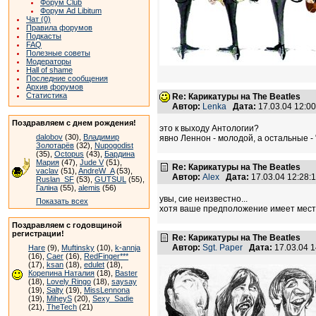
Форум Club
Форум Ad Libitum
Чат (0)
Правила форумов
Подкасты
FAQ
Полезные советы
Модераторы
Hall of shame
Последние сообщения
Архив форумов
Статистика
Re: Карикатуры на The Beatles
Автор:
Lenka
Дата:
17.03.04 12:0
Поздравляем с днем рождения!
это к выходу Антологии?
dalobov
(30),
Владимир
явно Леннон - молодой, а остальные -
Золотарёв
(32),
Nupogodist
(35),
Octopus
(43),
Бардина
Мария
(47),
Jude V
(51),
Re: Карикатуры на The Beatles
vaclav
(51),
AndreW_A
(53),
Автор:
Alex
Дата:
17.03.04 12:28
Ruslan_SF
(53),
GUTSUL
(55),
Галіна
(55),
alemis
(56)
увы, сие неизвестно...
Показать всех
хотя ваше предположение имеет мест
Поздравляем с годовщиной
регистрации!
Re: Карикатуры на The Beatles
Автор:
Sgt. Paper
Дата:
17.03.04 
Hare
(9),
Muftinsky
(10),
k-annja
(16),
Caer
(16),
RedFinger***
(17),
ksan
(18),
edulet
(18),
Корепина Наталия
(18),
Baster
(18),
Lovely Ringo
(18),
saysay
(19),
Salty
(19),
MissLennona
(19),
MiheyS
(20),
Sexy_Sadie
(21),
TheTech
(21)