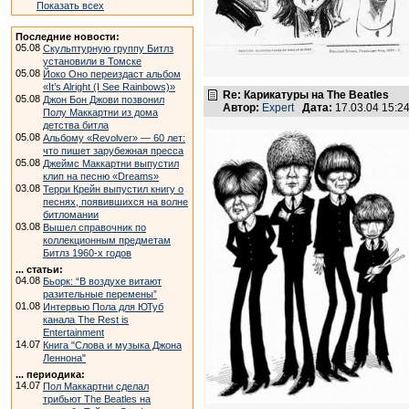
Показать всех
Последние новости:
05.08
Скульптурную группу Битлз
установили в Томске
05.08
Йоко Оно переиздаст альбом
«It’s Alright (I See Rainbows)»
Re: Карикатуры на The Beatles
05.08
Джон Бон Джови позвонил
Автор:
Expert
Дата:
17.03.04 15:
Полу Маккартни из дома
детства битла
05.08
Альбому «Revolver» — 60 лет:
что пишет зарубежная пресса
05.08
Джеймс Маккартни выпустил
клип на песню «Dreams»
03.08
Терри Крейн выпустил книгу о
песнях, появившихся на волне
битломании
03.08
Вышел справочник по
коллекционным предметам
Битлз 1960-х годов
... статьи:
04.08
Бьорк: “В воздухе витают
разительные перемены”
01.08
Интервью Пола для ЮТуб
канала The Rest is
Entertainment
14.07
Книга "Слова и музыка Джона
Леннона"
... периодика:
14.07
Пол Маккартни сделал
трибьют The Beatles на