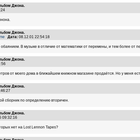
альбом Джона.
6:24
ннона.
альбом Джона.
ame
Дата:
08.12.01 22:54:18
 обаянием. В музыке в отличие от математики от перемены, и тем более от п
альбом Джона.
30:56
етров от моего дома в ближайшем книжном магазине продаётся. Но у меня есть 
альбом Джона.
5:46:27
бой сборник по определению вторичен.
альбом Джона.
6 09:32:16
торых нет на Lost Lennon Tapes?