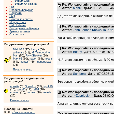
Форум Club
Форум Ad Libitum
Re: Wonsaponatime - последний 
Чат (0)
Автор:
hipnik
Дата:
08.12.01 19:4
Правила форумов
Подкасты
Да , это точно зборник с антологии Ле
FAQ
Полезные советы
Модераторы
Hall of shame
Re: Wonsaponatime - последний 
Последние сообщения
Автор:
John Lennon Knows Your N
Архив форумов
Статистика
Как любой сборник, он обладает своим
Поздравляем с днем рождения!
Re: Wonsaponatime - последний 
Mikich22
(27),
Lesya
(36),
Автор:
Buddy
Дата:
07.02.06 15:
gniknuss
(41),
Mr.Tambourine
Man
(50),
Rick&Backer
(50),
Max 66
(60),
nabon
(64),
nolans
Найти его совсем не проблема. В 20 м
(64),
monter7
(66),
ganapataja
(75)
Показать всех
Re: Wonsaponatime - последний 
Автор:
Sambora
Дата:
07.02.06 1
Поздравляем с годовщиной
регистрации!
Это вовсе не альбом, а сборник. А лю
egoktis
(5),
Superkot
(15),
igrok99
(16),
Igor 63
(17),
od74
(18),
Re: Wonsaponatime - последний 
уоллес
(18),
Impaler
(20),
akash
(23)
Автор:
-=Zepplock=-
Дата:
08.02.0
Показать всех
А на антологии леннона есть песни ко
Последние новости:
08.08
«Вот из каких нот