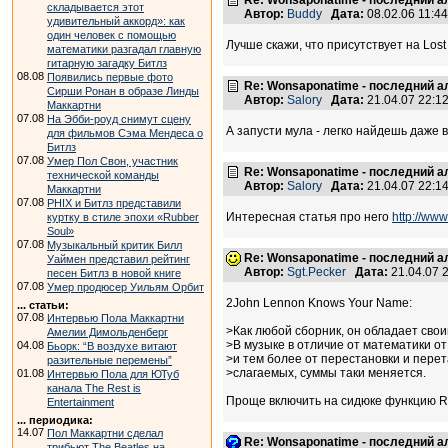
Re: Wonsaponatime - последний 
складывается этот
Автор:
Buddy
Дата:
08.02.06 11:
удивительный аккорд»: как
один человек с помощью
Лучше скажи, что присутствует на Lost
математики разгадал главную
гитарную загадку Битлз
08.08
Появились первые фото
Re: Wonsaponatime - последний 
Сирши Ронан в образе Линды
Автор:
Salory
Дата:
21.04.07 22:
Маккартни
07.08
На Эбби-роуд снимут сцену
А запусти мула - легко найдешь даже в
для фильмов Сэма Мендеса о
Битлз
07.08
Умер Пол Свон, участник
Re: Wonsaponatime - последний 
технической команды
Автор:
Salory
Дата:
21.04.07 22:
Маккартни
07.08
PHIX и Битлз представили
Интересная статья про него
http://ww
куртку в стиле эпохи «Rubber
Soul»
07.08
Музыкальный критик Билл
Re: Wonsaponatime - последний 
Уаймен представил рейтинг
Автор:
Sgt.Pecker
Дата:
21.04.07 
песен Битлз в новой книге
07.08
Умер продюсер Уильям Орбит
2John Lennon Knows Your Name:
... статьи:
07.08
Интервью Пола Маккартни
>Как любой сборник, он обладает сво
Амелии Димольденберг
>В музыке в отличие от математики о
04.08
Бьорк: “В воздухе витают
>и тем более от перестановки и перет
разительные перемены”
>слагаемых, суммы таки меняется.
01.08
Интервью Пола для ЮТуб
канала The Rest is
Проще включить на сидюке функцию Ra
Entertainment
... периодика:
14.07
Пол Маккартни сделал
Re: Wonsaponatime - последний 
трибьют The Beatles на