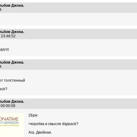
альбом Джона.
:34
альбом Джона.
3 23:48:52
МУ!!!
альбом Джона.
:44
ет толстенный
ack?
альбом Джона.
3 00:00:09
2Бри:
>коробка в смысле digipack?
Ага. Двойная.