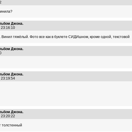
:12
винила?
альбом Джона.
3 23:16:10
. Винил тяжёлый. Фото все как в буклете СИДИшном, кроме одной, текстовой
альбом Джона.
:30
альбом Джона.
3 23:19:54
альбом Джона.
3 23:20:22
т толстенный