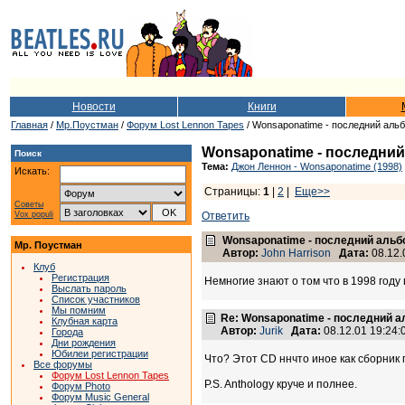
Новости
Книги
Главная
/
Мр.Поустман
/
Форум Lost Lennon Tapes
/ Wonsaponatime - последний аль
Wonsaponatime - последний
Поиск
Тема:
Джон Леннон - Wonsaponatime (1998)
Искать:
Страницы:
1
|
2
|
Еще>>
Советы
Vox populi
Ответить
Wonsaponatime - последний альб
Мр. Поустман
Автор:
John Harrison
Дата:
08.12.
Клуб
Регистрация
Немногие знают о том что в 1998 году
Выслать пароль
Список участников
Мы помним
Re: Wonsaponatime - последний 
Клубная карта
Автор:
Jurik
Дата:
08.12.01 19:24
Города
Дни рождения
Юбилеи регистрации
Что? Этот CD ннчто иное как сборник п
Все форумы
Форум Lost Lennon Tapes
P.S. Anthology круче и полнее.
Форум Photo
Форум Music General