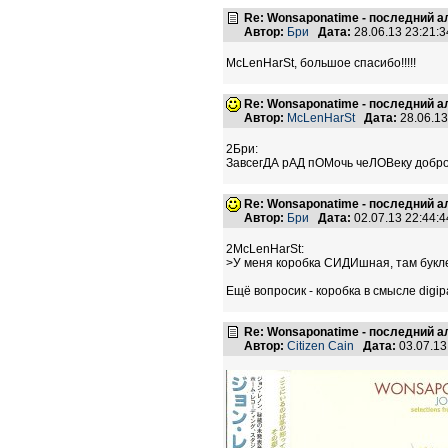
Re: Wonsaponatime - последний 
Автор:
Бри
Дата:
28.06.13 23:21
McLenHarSt, большое спасибо!!!!!
Re: Wonsaponatime - последний 
Автор:
McLenHarSt
Дата:
28.06.1
2Бри:
ЗавсегДА рАД пОМочь чеЛОВеку добро
Re: Wonsaponatime - последний 
Автор:
Бри
Дата:
02.07.13 22:44
2McLenHarSt:
>У меня коробка СИДИшная, там букл
Ещё вопросик - коробка в смысле digip
Re: Wonsaponatime - последний 
Автор:
Citizen Cain
Дата:
03.07.1