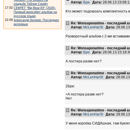
Автор:
Бри
Дата:
28.06.13 23:08
свадьбе Тейлор Свифт
17.02
СЕКРЕТ "Big Beat 83" (2026).
Кто может подсказать комплектность 
Первый мерсибит-альбом на
русском языке
22.09
Александр Беляев. Последнее
Re: Wonsaponatime - последний 
интервью
Автор:
McLenHarSt
Дата:
28.06.1
Разворотный альбом с 2-мя вставками
Re: Wonsaponatime - последний 
Автор:
Бри
Дата:
28.06.13 23:18
А постера разве нет?
Re: Wonsaponatime - последний 
Автор:
McLenHarSt
Дата:
28.06.1
2Бри:
>А постера разве нет?
Нет
Re: Wonsaponatime - последний 
Автор:
McLenHarSt
Дата:
28.06.1
У меня коробка СИДИшная, там букле