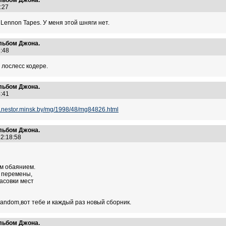
альбом Джона.
44:27
 Lennon Tapes. У меня этой шняги нет.
альбом Джона.
12:48
 лослесс кодере.
альбом Джона.
14:41
w.nestor.minsk.by/mg/1998/48/mg84826.html
альбом Джона.
22:18:58
им обаянием.
т перемены,
асовки мест
ndom,вот тебе и каждый раз новый сборник.
альбом Джона.