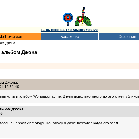
10.10. Москва. The Beatles Festival
Мр.Поустман
Барахолка
Оффлайн
бом Джона.
 альбом Джона.
ом Джона.
01 18:51:49
 выпустили альбом Wonsaponatime. В нём довольно много до этого не публиков
альбом Джона.
:09
есен с Lennon Anthology. Поначалу я даже пожалел когда его взял.