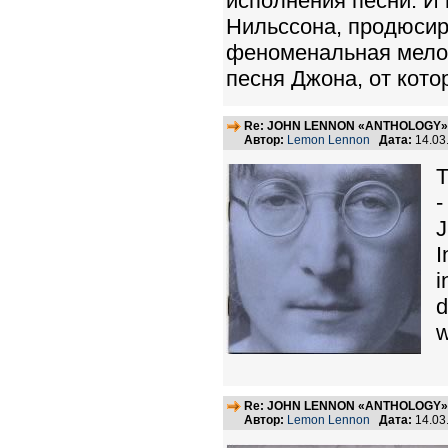
исполнения песни. И 
Нильссона, продюсир
феноменальная мелод
песня Джона, от кото
Re: JOHN LENNON «ANTHOLOGY» -
Автор:
Lemon Lennon
Дата:
14.03
T
-
J
I
i
d
w
Re: JOHN LENNON «ANTHOLOGY» -
Автор:
Lemon Lennon
Дата:
14.03