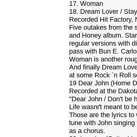
17. Woman
18. Dream Lover / Sta
Recorded Hit Factory,
Five outakes from the 
and Honey album. Start
regular versions with d
pass with Bun E. Carlo
Woman is another rough
And finally Dream Love
at some Rock `n Roll so
19 Dear John (Home 
Recorded at the Dakot
"Dear John / Don't be h
Life wasnґt meant to b
Those are the lyrics to
tune with John singin
as a chorus.