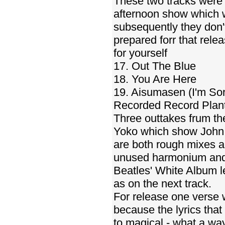
These two tracks were 
afternoon show which 
subsequently they don't
prepared forr that rele
for yourself
17. Out The Blue
18. You Are Here
19. Aisumasen (I'm Sor
Recorded Record Plant
Three outtakes frum t
Yoko which show John 
are both rough mixes an
unused harmonium and 
Beatles' White Album le
as on the next track.
For release one verse w
because the lyrics that 
to magical - what a way