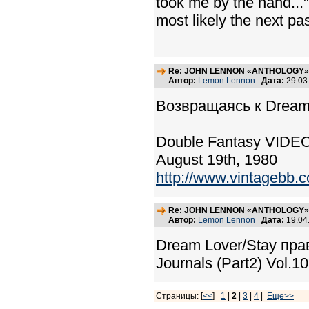
took me by the hand..."
most likely the next pas
Re: JOHN LENNON «ANTHOLOGY» -
Автор:
Lemon Lennon
Дата:
29.03
Возвращаясь к Dream
Double Fantasy VIDE
August 19th, 1980
http://www.vintagebb.
Re: JOHN LENNON «ANTHOLOGY» -
Автор:
Lemon Lennon
Дата:
19.04
Dream Lover/Stay пра
Journals (Part2) Vol.1
Страницы: [
<<
]
1
|
2
|
3
|
4
|
Еще>>