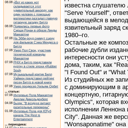
08.08
«Вот из каких нот
известна слушателю 
складывается этот
удивительный аккорд»: как
"Serve Yourself", отв
один человек с помощью
математики разгадал главную
выдающейся в мелоди
гитарную загадку Битлз
язвительный заряд с
08.08
Появились первые фото
Сирши Ронан в образе Линды
1980–го.
Маккартни
07.08
На Эбби-роуд снимут сцену
Остальные же композ
для фильмов Сэма Мендеса о
Битлз
рабочие дубли издан
07.08
Умер Пол Свон, участник
технической команды
интересности они ус
Маккартни
07.08
PHIX и Битлз представили
дома, таким, как "Rea
куртку в стиле эпохи «Rubber
Soul»
"I Found Out" и "What 
07.08
Музыкальный критик Билл
Из студийных же зап
Уаймен представил рейтинг
песен Битлз в новой книге
с доминирующим в а
07.08
Умер продюсер Уильям Орбит
... статьи:
концертную, гитарную
07.08
Интервью Пола Маккартни
Амелии Димольденберг
Olympics", которая в
04.08
Бьорк: “В воздухе витают
разительные перемены”
исполнении Леннона и
01.08
Интервью Пола для ЮТуб
City". Данная же верс
канала The Rest is
Entertainment
"Wonsaponatime" она
... периодика:
14.07