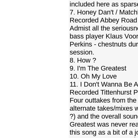
included here as spars
7. Honey Dan't / Matc
Recorded Abbey Road S
Admist all the serious
bass player Klaus Voorm
Perkins - chestnuts du
session.
8. How ?
9. I'm The Greatest
10. Oh My Love
11. I Don't Wanna Be A
Recorded Tittenhurst P
Four outtakes from th
alternate takes/mixes 
?) and the overall soun
Greatest was never rea
this song as a bit of a 