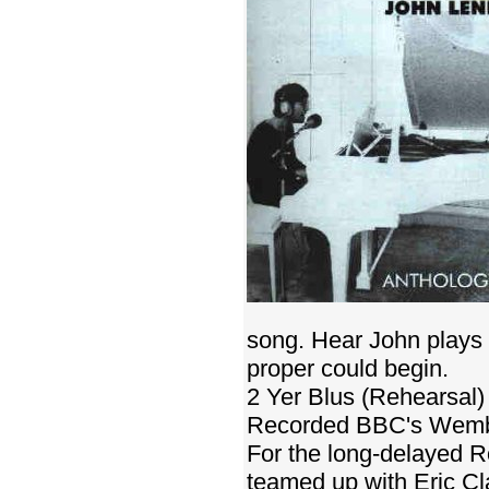
song. Hear John plays i
proper could begin.
2 Yer Blus (Rehearsal)
Recorded BBC's Wembl
For the long-delayed R
teamed up with Eric C