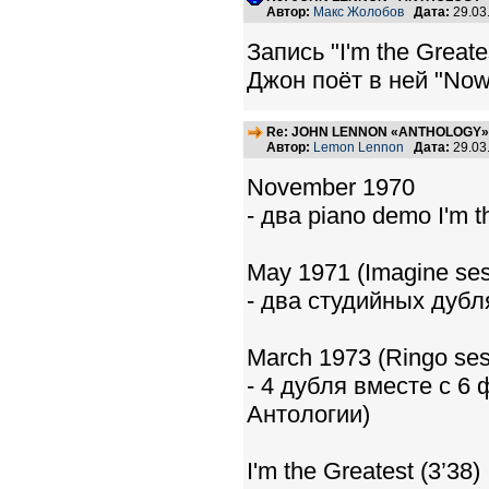
Автор:
Макс Жолобов
Дата:
29.03
Запись "I'm the Great
Джон поёт в ней "Now I
Re: JOHN LENNON «ANTHOLOGY» -
Автор:
Lemon Lennon
Дата:
29.03
November 1970
- два piano demo I'm t
May 1971 (Imagine ses
- два студийных дубл
March 1973 (Ringo ses
- 4 дубля вместе с 6
Антологии)
I'm the Greatest (3’38)