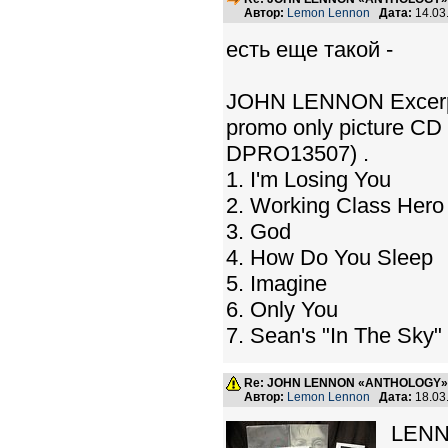
Автор:
Lemon Lennon
Дата:
14.03
есть еще такой -
JOHN LENNON Excerpts
promo only picture CD 
DPRO13507) .
1. I'm Losing You
2. Working Class Hero
3. God
4. How Do You Sleep
5. Imagine
6. Only You
7. Sean's "In The Sky"
Re: JOHN LENNON «ANTHOLOGY» -
Автор:
Lemon Lennon
Дата:
18.03
LENN