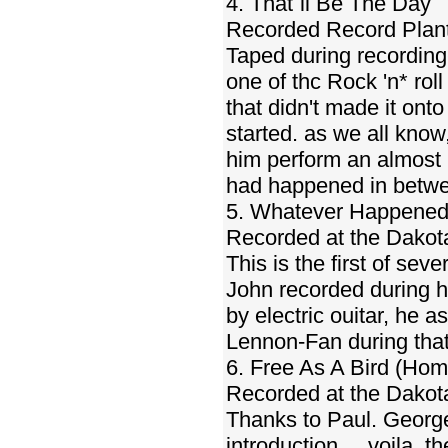
4. That`ll Be The Day
Recorded Record Plant
Taped during recording-
one of thc Rock 'n* rol
that didn't made it onto
started. as we all know,
him perform an almost i
had happened in betwe
5. Whatever Happened
Recorded at the Dakot
This is the first of se
John recorded during 
by electric ouitar, he 
Lennon-Fan during that
6. Free As A Bird (Ho
Recorded at the Dakot
Thanks to Paul. George
introduction ... voila. 