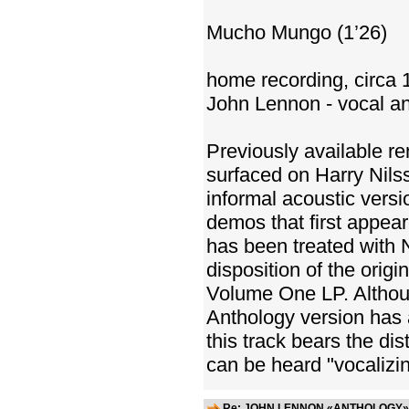
Mucho Mungo (1’26)
home recording, circa 
John Lennon - vocal an
Previously available ren
surfaced on Harry Nils
informal acoustic vers
demos that first appea
has been treated with 
disposition of the ori
Volume One LP. Althoug
Anthology version has a
this track bears the dis
can be heard "vocalizi
Re: JOHN LENNON «ANTHOLOGY» -