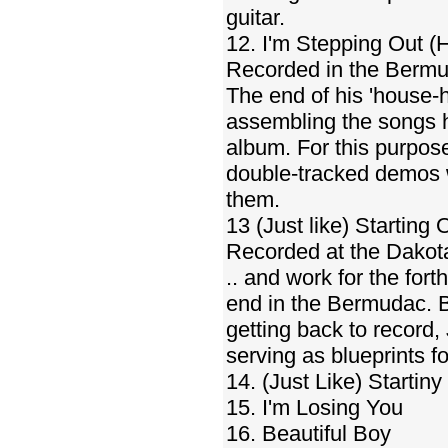
guitar.
12. I'm Stepping Out 
Recorded in the Bermu
The end of his 'house-
assembling the songs h
album. For this purpos
double-tracked demos w
them.
13 (Just like) Startin
Recorded at the Dakota
.. and work for the for
end in the Bermudac. B
getting back to record
serving as blueprints fo
14. (Just Like) Startin
15. I'm Losing You
16. Beautiful Boy