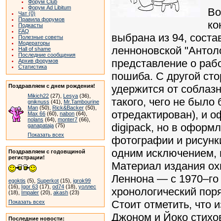
Форум Club
Форум Ad Libitum
Во
Чат (0)
Правила форумов
ко
Подкасты
FAQ
выбрана из 94, сост
Полезные советы
Модераторы
ленноновской "Антоло
Hall of shame
Последние сообщения
представление о раб
Архив форумов
Статистика
пошиба. С другой ст
Поздравляем с днем рождения!
удержится от соблазн
Mikich22
(27),
Lesya
(36),
такого, чего не было
gniknuss
(41),
Mr.Tambourine
Man
(50),
Rick&Backer
(50),
отредактирован), и о
Max 66
(60),
nabon
(64),
nolans
(64),
monter7
(66),
digipack, но в оформ
ganapataja
(75)
Показать всех
фотографии и рисунк
одним исключением, 
Поздравляем с годовщиной
регистрации!
Материал издания ох
Леннона — с 1970–го 
egoktis
(5),
Superkot
(15),
igrok99
(16),
Igor 63
(17),
od74
(18),
уоллес
хронологический пор
(18),
Impaler
(20),
akash
(23)
Стоит отметить, что 
Показать всех
Джоном и Йоко стихо
Последние новости: