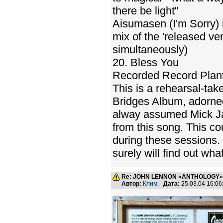
there be light"
Aisumasen (I'm Sorry) 
mix of the 'released ve
simultaneously)
20. Bless You
Recorded Record Plant
This is a rehearsal-tak
Bridges Album, adorned
alway assumed Mick Jag
from this song. This co
during these sessions.
surely will find out wha
Re: JOHN LENNON «ANTHOLOGY» -
Автор:
Клим.
Дата:
25.03.04 16:0