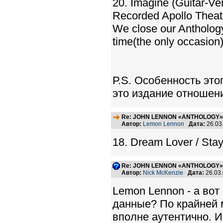
20. Imagine (Guitar-Ve
Recorded Apollo Thea
We close our Anthology w
time(the only occasion)
Р.S. Особенность это
это издание отношени
Re: JOHN LENNON «ANTHOLOGY» -
Автор:
Lemon Lennon
Дата:
26.03
18. Dream Lover / Stay 
Re: JOHN LENNON «ANTHOLOGY» -
Автор:
Nick McKenzie
Дата:
26.03
Lemon Lennon - а вот
данные? По крайней м
вполне аутентично. И