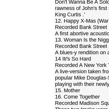
Don't Wanna Be A Soldie
rawness of John's first
King Curtis .'
12. Happy X-Mas (War
Recorded Bank Street 
A first abortive acoust
13. Woman Is the Nig
Recorded Bank Street 
A blues-y rendition on a
14 Itґs So Hard
Recorded A New York T
A live-version taken fr
popular Mike Douglas-
playing with their new
15. Mother
16. Come Together
Recorded Madison Squ