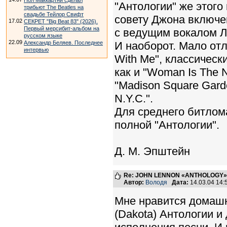
Пол Маккартни сделал
"Антологии" же этого 
трибьют The Beatles на
свадьбе Тейлор Свифт
совету Джона включен
17.02
СЕКРЕТ "Big Beat 83" (2026).
Первый мерсибит-альбом на
с ведущим вокалом Л
русском языке
22.09
Александр Беляев. Последнее
И наоборот. Мало от
интервью
With Me", классически
как и "Woman Is The N
"Madison Square Garde
N.Y.C.".
Для среднего битлом
полной "Антологии".
Д. М. Эпштейн
Re: JOHN LENNON «ANTHOLOGY» -
Автор:
Володя
Дата:
14.03.04 14
Мне нравится домашн
(Dakota) Антологии и