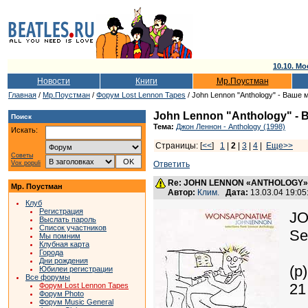
10.10. Мо
Новости
Книги
Мр.Поустман
Главная
/
Мр.Поустман
/
Форум Lost Lennon Tapes
/ John Lennon "Anthology" - Ваше 
John Lennon "Anthology" - 
Поиск
Тема:
Джон Леннон - Anthology (1998)
Искать:
Страницы: [
<<
]
1
|
2
|
3
|
4
|
Еще>>
Советы
Vox populi
Ответить
Re: JOHN LENNON «ANTHOLOGY» -
Мр. Поустман
Автор:
Клим.
Дата:
13.03.04 19:0
Клуб
Регистрация
JO
Выслать пароль
Список участников
Se
Мы помним
Клубная карта
Города
Дни рождения
(p
Юбилеи регистрации
Все форумы
21
Форум Lost Lennon Tapes
Форум Photo
Форум Music General