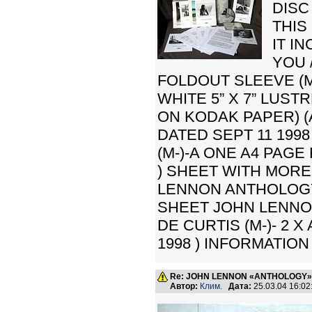
DISC
THIS
IT I
YOU 
FOLDOUT SLEEVE (M
WHITE 5” X 7” LUS
ON KODAK PAPER) (A
DATED SEPT 11 199
(M-)-A ONE A4 PAGE
) SHEET WITH MORE 
LENNON ANTHOLOGY 
SHEET JOHN LENNON
DE CURTIS (M-)- 2 
1998 ) INFORMATIO
Re: JOHN LENNON «ANTHOLOGY» -
Автор:
Клим.
Дата:
25.03.04 16:0