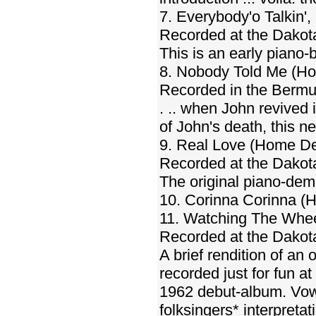
7. Everybody'o Talkin'
Recorded at the Dakot
This is an early piano-
8. Nobody Told Me (H
Recorded in the Bermu
. .. when John revived 
of John's death, this 
9. Real Love (Home D
Recorded at the Dakot
The original piano-demo
10. Corinna Corinna 
11. Watching The Wh
Recorded at the Dakota
A brief rendition of an
recorded just for fun a
1962 debut-album. Vow 
folksingers* interpret