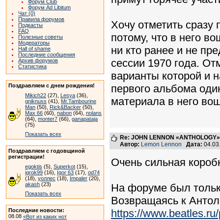
Форум Club
Форум Ad Libitum
Чат (0)
Правила форумов
Хочу отметить сразу
Подкасты
FAQ
потому, что в него 
Полезные советы
Модераторы
ни кто ранее и не пр
Hall of shame
Последние сообщения
сессии 1970 года. О
Архив форумов
Статистика
варианты которой и н
Поздравляем с днем рождения!
первого альбома оди
Mikich22
(27),
Lesya
(36),
материала в него во
gniknuss
(41),
Mr.Tambourine
Man
(50),
Rick&Backer
(50),
Max 66
(60),
nabon
(64),
nolans
(64),
monter7
(66),
ganapataja
(75)
Показать всех
Re: JOHN LENNON «ANTHOLOGY» -
Автор:
Lemon Lennon
Дата:
04.03
Поздравляем с годовщиной
регистрации!
Очень сильная коробк
egoktis
(5),
Superkot
(15),
igrok99
(16),
Igor 63
(17),
od74
(18),
уоллес
(18),
Impaler
(20),
akash
(23)
На форуме был тольк
Показать всех
Возвращаясь к Антол
Последние новости:
https://www.beatles.r
08.08
«Вот из каких нот