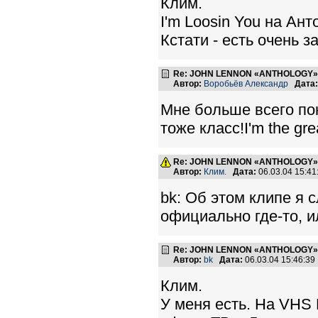
Клим.
I'm Loosin You на Ант
Кстати - есть очень з
Re: JOHN LENNON «ANTHOLOGY» -
Автор:
Воробьёв Александр
Дата:
Мне больше всего п
тоже класс!I'm the gr
Re: JOHN LENNON «ANTHOLOGY» -
Автор:
Клим.
Дата:
06.03.04 15:4
bk: Об этом клипе я 
официально где-то, и
Re: JOHN LENNON «ANTHOLOGY» -
Автор:
bk
Дата:
06.03.04 15:46:3
Клим.
У меня есть. На VHS 