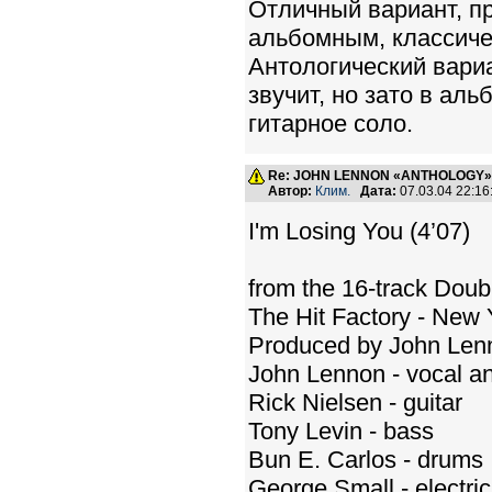
Отличный вариант, пр
альбомным, классиче
Антологический вариа
звучит, но зато в ал
гитарное соло.
Re: JOHN LENNON «ANTHOLOGY» -
Автор:
Клим.
Дата:
07.03.04 22:1
I'm Losing You (4’07)
from the 16-track Dou
The Hit Factory - New 
Produced by John Len
John Lennon - vocal and
Rick Nielsen - guitar
Tony Levin - bass
Bun E. Carlos - drums
George Small - electri