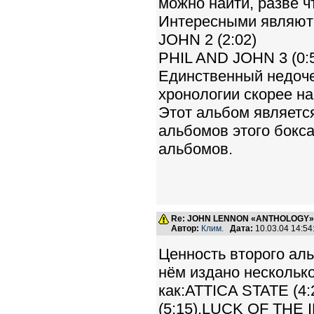
можно найти, разве
Интересными являютс
JOHN 2 (2:02)
PHIL AND JOHN 3 (0:
Единственный недоч
хронологии скорее на
Этот альбом являетс
альбомов этого бокс
альбомов.
Re: JOHN LENNON «ANTHOLOGY» -
Автор:
Клим.
Дата:
10.03.04 14:5
Ценность второго ал
нём издано нескольк
как:ATTICA STATE (
(5:15),LUCK OF THE 