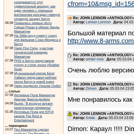
cfrom=10&msg_id=15
складывается этот
удивительный аккорд»: как
один человек с помощью
математики разгадал главную
Re: JOHN LENNON «ANTHOLOGY» -
гитарную загадку Битлз
Автор:
Lemon Lennon
Дата:
04.03
08.08
Появились первые фото
Сирши Ронан в образе Линды
Большой материал по
Маккартни
07.08
На Эбби-роуд снимут сцену
http://www.8-arms.com
для фильмов Сэма Мендеса о
Битлз
07.08
Умер Пол Свон, участник
технической команды
Re: JOHN LENNON «ANTHOLOGY» -
Маккартни
Автор:
winter rose
Дата:
05.03.04 
07.08
PHIX и Битлз представили
куртку в стиле эпохи «Rubber
Очень люблю версию 
Soul»
07.08
Музыкальный критик Билл
Уаймен представил рейтинг
песен Битлз в новой книге
Re: JOHN LENNON «ANTHOLOGY» -
07.08
Умер продюсер Уильям Орбит
Автор:
Dimon
Дата:
05.03.04 23:
... статьи:
07.08
Интервью Пола Маккартни
Мне понравилось как 
Амелии Димольденберг
04.08
Бьорк: “В воздухе витают
разительные перемены”
01.08
Интервью Пола для ЮТуб
Re: JOHN LENNON «ANTHOLOGY» -
канала The Rest is
Автор:
Клим.
Дата:
05.03.04 23:0
Entertainment
... периодика:
Dimon: Караул !!!!! 
14.07
Пол Маккартни сделал
трибьют The Beatles на