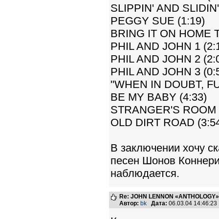
SLIPPIN' AND SLIDIN' 
PEGGY SUE (1:19)
BRING IT ON HOME T
PHIL AND JOHN 1 (2:
PHIL AND JOHN 2 (2:
PHIL AND JOHN 3 (0:
"WHEN IN DOUBT, FUC
BE MY BABY (4:33)
STRANGER'S ROOM (
OLD DIRT ROAD (3:5
В заключении хочу ск
песен Шонов Коннери,
наблюдается.
Re: JOHN LENNON «ANTHOLOGY» -
Автор:
bk
Дата:
06.03.04 14:46:2