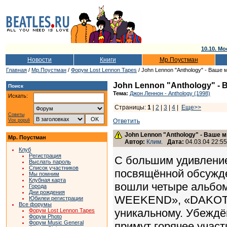
10.10. Мо
Новости
Книги
Мр.Поустман
Главная
/
Мр.Поустман
/
Форум Lost Lennon Tapes
/ John Lennon "Anthology" - Ваше 
John Lennon "Anthology" - 
Поиск
Тема:
Джон Леннон - Anthology (1998)
Искать:
Страницы:
1
|
2
|
3
|
4
|
Еще>>
Советы
Vox populi
Ответить
John Lennon "Anthology" - Ваше 
Мр. Поустман
Автор:
Клим.
Дата:
04.03.04 22:55
Клуб
Регистрация
C большим удивление
Выслать пароль
Список участников
посвящённой обсуж
Мы помним
Клубная карта
вошли четыре альбо
Города
Дни рождения
WEEKEND», «DAKOTA»
Юбилеи регистрации
Все форумы
уникальному. Убеждё
Форум Lost Lennon Tapes
Форум Photo
Форум Music General
примут горячее учас