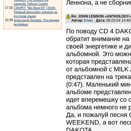
Леннона, а не сборни
свадьбе Тейлор Свифт
17.02
СЕКРЕТ "Big Beat 83" (2026).
Первый мерсибит-альбом на
русском языке
Re: JOHN LENNON «ANTHOLOGY» -
22.09
Александр Беляев. Последнее
Автор:
Клим.
Дата:
06.03.04 14:4
интервью
По поводу CD 4 DAKO
обратит внимание на
своей энергетике и д
альбомной. Это мож
которая представлена
от альбомной с MILK
представлен на треках
(0:47). Маленький ми
альбоме представлен
идет вперемешку со 
альбома немного не 
Да, и пожалуй песня
WEEKEND, а вот пес
DAKOTA.