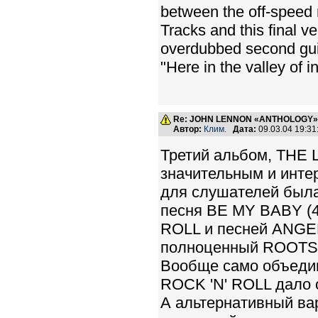
between the off-speed
Tracks and this final v
overdubbed second guita
"Here in the valley of i
Re: JOHN LENNON «ANTHOLOGY» -
Автор:
Клим.
Дата:
09.03.04 19:3
Третий альбом, THE
значительным и инте
для слушателей был
песня BE MY BABY (4:
ROLL и песней ANGE
полноценный ROOTS, 
Вообще само объеди
ROCK 'N' ROLL дало 
А альтернативный в