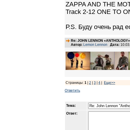
ZAPPA AND THE MOT
Track 2-12 ONE TO
Р.S. Буду очень рад е
Re: JOHN LENNON «ANTHOLOGY» -
Автор:
Lemon Lennon
Дата:
10.03
Страницы:
1
|
2
|
3
|
4
|
Еще>>
Ответить
Тема:
Ответ: