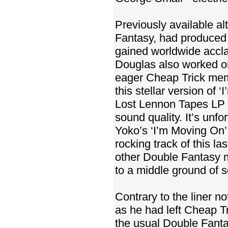
Previously available a
Fantasy, had produced 
gained worldwide accla
Douglas also worked on
eager Cheap Trick memb
this stellar version of
Lost Lennon Tapes LP 
sound quality. It’s unfo
Yoko’s ‘I’m Moving On’ 
rocking track of this l
other Double Fantasy mu
to a middle ground of s
Contrary to the liner n
as he had left Cheap Tr
the usual Double Fantas