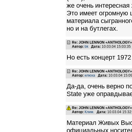
же очень интересная 
Это имеет огромную 
материала сыгранног
но и на бутлегах.
Re: JOHN LENNON «ANTHOLOGY» -
Автор:
bk
Дата:
10.03.04 15:03:3
Но есть концерт 1972
Re: JOHN LENNON «ANTHOLOGY» -
Автор:
илюха
Дата:
10.03.04 15:
Да-да, очень верно п
State уже оправдывае
Re: JOHN LENNON «ANTHOLOGY» -
Автор:
Клим.
Дата:
10.03.04 15:3
Материал Живых Выс
официальных носите