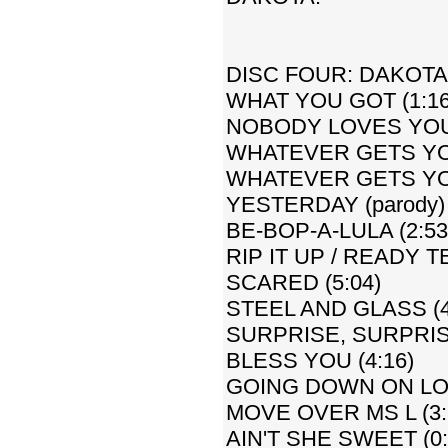
DISC FOUR: DAKOTA
WHAT YOU GOT (1:16
NOBODY LOVES YOU
WHATEVER GETS YOU
WHATEVER GETS YOU 
YESTERDAY (parody) 
BE-BOP-A-LULA (2:53
RIP IT UP / READY T
SCARED (5:04)
STEEL AND GLASS (4
SURPRISE, SURPRIS
BLESS YOU (4:16)
GOING DOWN ON LOV
MOVE OVER MS L (3:
AIN'T SHE SWEET (0: