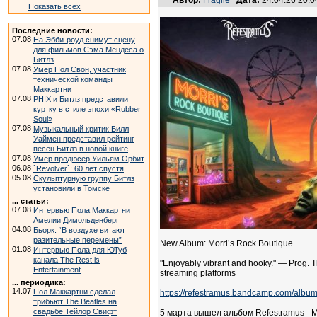
Автор:
Fragile
Дата:
24.04.26 20:
Показать всех
Последние новости:
07.08
На Эбби-роуд снимут сцену
для фильмов Сэма Мендеса о
Битлз
07.08
Умер Пол Свон, участник
технической команды
Маккартни
07.08
PHIX и Битлз представили
куртку в стиле эпохи «Rubber
Soul»
07.08
Музыкальный критик Билл
Уаймен представил рейтинг
песен Битлз в новой книге
07.08
Умер продюсер Уильям Орбит
06.08
`Revolver`: 60 лет спустя
05.08
Скульптурную группу Битлз
установили в Томске
... статьи:
07.08
Интервью Пола Маккартни
Амелии Димольденберг
04.08
Бьорк: “В воздухе витают
разительные перемены”
New Album: Morri’s Rock Boutique
01.08
Интервью Пола для ЮТуб
канала The Rest is
"Enjoyably vibrant and hooky." — Prog.
Entertainment
streaming platforms
... периодика:
14.07
Пол Маккартни сделал
https://refestramus.bandcamp.com/album
трибьют The Beatles на
свадьбе Тейлор Свифт
5 марта вышел альбом Refestramus - Mo