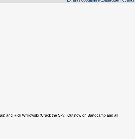
Цитата
Сообщить модераторам
Ссылка
|
|
as) and Rick Witkowski (Crack the Sky). Out now on Bandcamp and all