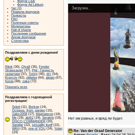
Форум Club
Форум Ad Libitum
Загрузка...
Чат (0)
Правила форумов
Подкасты
FAQ
Полезные советы
Модераторы
Hall of shame
Последние сообщения
Архив форумов
Статистика
Поздравляем с днем рождения!
Ritok
(30),
Olya8
(35),
Fender
Stratocaster
(37),
Phil - Гордость
галактики
(37),
Tonny
(45),
drc
(54),
Kravcov
(62),
oldwise
(64),
alpato
(67),
Kosta
(68),
zaka
(72)
Показать всех
Поздравляем с годовщиной
регистрации!
Snied
(11),
Borkop
(14),
Octopus_from_garden
(15),
2alex2008
(17),
Magnateron
(19),
Me
(19),
abt52
(19),
Seralvin
(19),
Нет им равных, и вряд ли будет.
DISCO COMMANDER
(20),
Sandjar
(22),
sexuality itself
(22),
WKH
(23),
one of YOU
(24),
Yutan
Re: Van der Graaf Generator
(24)