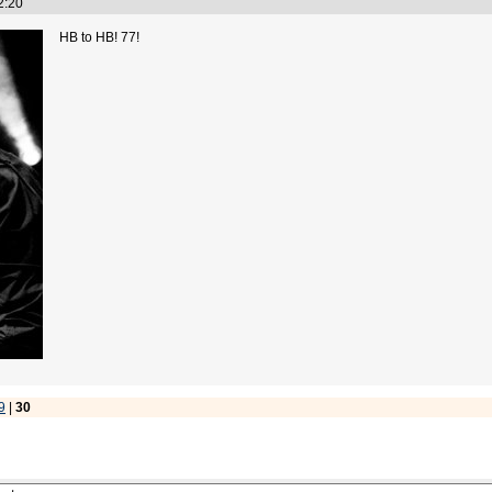
22:20
HB to HB! 77!
9
|
30