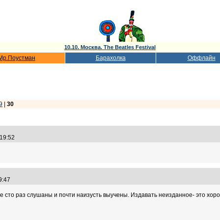
10.10. Москва. The Beatles Festival
Мр.Поустман
Барахолка
Оффлайн
9
|
30
:19:52
19:47
все сто раз слушаны и почти наизусть выучены. Издавать неизданное- это хоро