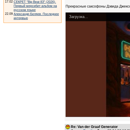
17.02
СЕКРЕТ "Big Beat 83" (2026).
Первый мерсибит-альбом на
Прекрасные саксофоны Дэвида Джексо
русском языке
22.09
Александр Беляев. Последнее
Загрузка...
интервью
Re: Van der Graaf Generator