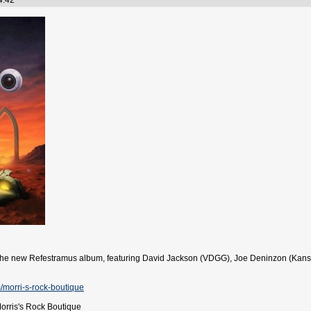
04:42
 The new Refestramus album, featuring David Jackson (VDGG), Joe Deninzon (Kans
/morri-s-rock-boutique
rris's Rock Boutique