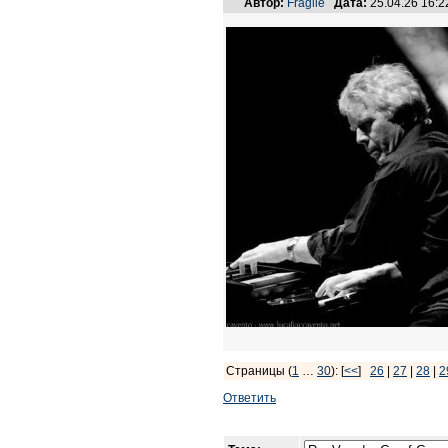
Автор:
Fragile
Дата:
25.04.26 16:
Страницы (
1
…
30
): [
<<
]
26
|
27
|
28
|
2
Ответить