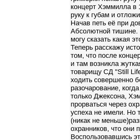
концерт Хэммилла в 1
руку к губам и отлож
Начав петь её при до
Абсолютной тишине. М
могу сказать какая э
Теперь расскажу исто
том, что после конц
и там возникла жутка
товарищу СД "Still Li
ходить совершенно б
разочарование, когда
только Джексона, Хэ
прорваться через охр
успеха не имели. Но
(никак не меньше)ра
охранников, что они 
Воспользовавшись эти