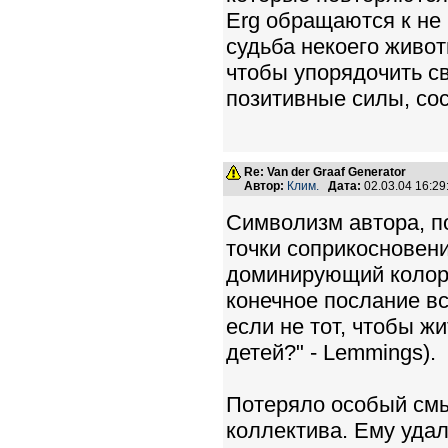
Erg обращаются к не 
судьба некоего живот
чтобы упорядочить св
позитивные силы, со
Re: Van der Graaf Generator
Автор:
Клим.
Дата:
02.03.04 16:2
Символизм автора, п
точки соприкосновени
доминирующий колори
конечное послание в
если не тот, чтобы ж
детей?" - Lemmings).
Потеряло особый смы
коллектива. Ему уда