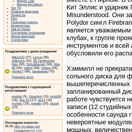
Форум Club
Форум Ad Libitum
Кит Эллис и ударник 
Чат (0)
Правила форумов
Misunderstood. Они 
Подкасты
FAQ
Polydor сингл Firebra
Полезные советы
Модераторы
является уважаемым 
Hall of shame
Последние сообщения
клубах, к группе про
Архив форумов
Статистика
инструментов и всей
Поздравляем с днем рождения!
обусловили его распа
Mikich22
(27),
Lesya
(36),
gniknuss
(41),
Mr.Tambourine
Man
(50),
Rick&Backer
(50),
Max
Хэммилл не прекрати
66
(60),
nabon
(64),
nolans
(64),
monter7
(66),
ganapataja
(75)
сольного диска для 
Показать всех
вышеперечисленных м
Поздравляем с годовщиной
запланированный дис
регистрации!
egoktis
(5),
Superkot
(15),
igrok99
работе чувствуется 
(16),
Igor 63
(17),
od74
(18),
уоллес
(18),
Impaler
(20),
akash
записи (12 студийных
(23)
Показать всех
особенности саунда г
невероятные модуляц
Последние новости:
08.08
«Вот из каких нот
мощных, величествен
складывается этот