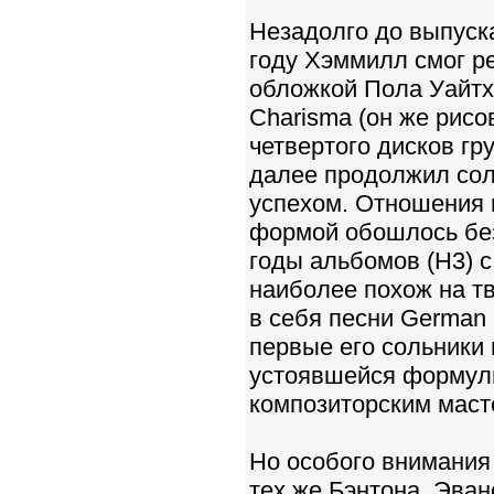
Незадолго до выпуска
году Хэммилл смог ре
обложкой Пола Уайтх
Charisma (он же рисо
четвертого дисков гр
далее продолжил со
успехом. Отношения 
формой обошлось без
годы альбомов (Н3) с
наиболее похож на т
в себя песни German O
первые его сольники
устоявшейся формулы
композиторским маст
Но особого внимания
тех же Бэнтона, Эва