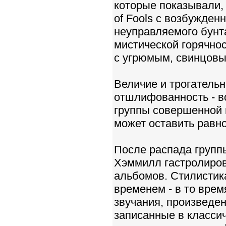
которые показывали, 
of Fools с возбужде
неуправляемого бунта
мистической горячности
с угрюмым, свинцовым
Величие и трогательн
отшлифованность - в
группы совершенной и
может оставить равн
После распада групп
Хэммилл гастролиров
альбомов. Стилистик
временем - в то врем
звучания, произведе
записанные в класси