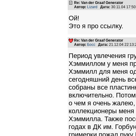
Re: Van der Graaf Generator
Автор:
Lizard
Дата:
30.11.04 17:5
Ой!
Это я про ссылку.
Re: Van der Graaf Generator
Автор:
Босс
Дата:
21.12.04 22:13
Период увлечения гру
Хэммиллом у меня про
Хэммилл для меня од
сегодняшний день все
собраны все пластинк
включительно. Потом
о чем я очень жалею,
коллекционеры меня 
Хэммилла. Также пос
годах в ДК им. Горбу
гримерки пожал руку 