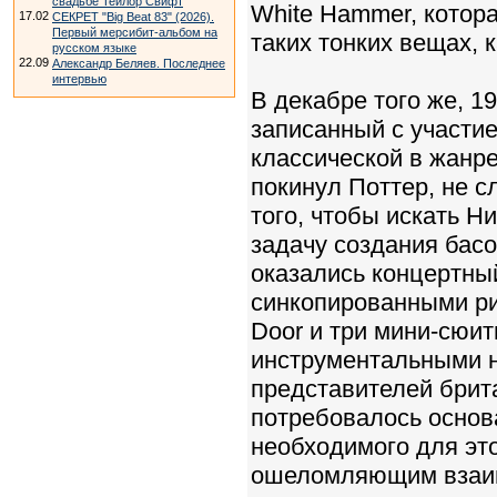
свадьбе Тейлор Свифт
White Hammer, котора
17.02
СЕКРЕТ "Big Beat 83" (2026).
Первый мерсибит-альбом на
таких тонких вещах, к
русском языке
22.09
Александр Беляев. Последнее
интервью
В декабре того же, 1
записанный с участи
классической в жанре
покинул Поттер, не с
того, чтобы искать Н
задачу создания бас
оказались концертный
синкопированными ри
Door и три мини-сюи
инструментальными н
представителей брит
потребовалось основа
необходимого для это
ошеломляющим взаим