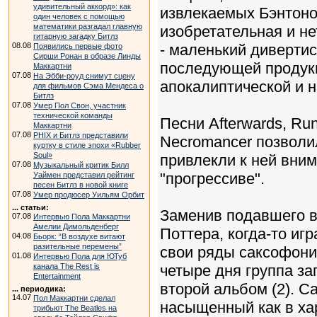
удивительный аккорд»: как
извлекаемых Бэнтоном
один человек с помощью
математики разгадал главную
изобретательная и н
гитарную загадку Битлз
08.08
- маленький дивертис
Появились первые фото
Сирши Ронан в образе Линды
последующей продукц
Маккартни
07.08
На Эбби-роуд снимут сцену
апокалиптической и 
для фильмов Сэма Мендеса о
Битлз
07.08
Умер Пол Свон, участник
технической команды
Песни Afterwards, Run
Маккартни
07.08
PHIX и Битлз представили
Necromancer позволи
куртку в стиле эпохи «Rubber
Soul»
привлекли к ней вни
07.08
Музыкальный критик Билл
"прогрессиве".
Уаймен представил рейтинг
песен Битлз в новой книге
07.08
Умер продюсер Уильям Орбит
... статьи:
Заменив подавшего в 
07.08
Интервью Пола Маккартни
Амелии Димольденберг
Поттера, когда-то иг
04.08
Бьорк: “В воздухе витают
разительные перемены”
свои ряды саксофони
01.08
Интервью Пола для ЮТуб
канала The Rest is
четыре дня группа за
Entertainment
второй альбом (2). С
... периодика:
14.07
Пол Маккартни сделал
насыщенный как в хар
трибьют The Beatles на