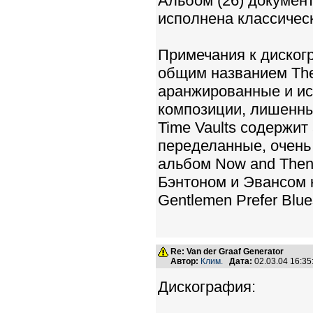
Альбом (26) документ
исполнена классичес
Примечания к диског
общим названием The
аранжированные и и
композиции, лишенны
Time Vaults содержит
переделанные, очень 
альбом Now and Then
Бэнтоном и Эвансом 
Gentlemen Prefer Blue
Re: Van der Graaf Generator
Автор:
Клим.
Дата:
02.03.04 16:3
Дискография: