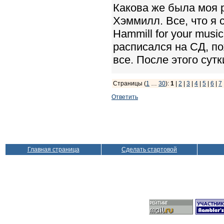
Какова же была моя 
Хэммилл. Все, что я 
Hammill for your music
расписался на СД, по
все. После этого сутки
Страницы (
1
…
30
):
1
|
2
|
3
|
4
|
5
|
6
|
7
Ответить
Главная страница
Сделать стартовой