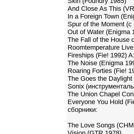
Skin (Foundry 1985)
And Close As This (V
In a Foreign Town (En
Spur of the Moment (с
Out of Water (Enigma 
The Fall of the House
Roomtemperature Live
Fireships (Fie! 1992) A
The Noise (Enigma 19
Roaring Forties (Fie! 1
The Goes the Daylight 
Sonix (инструментальн
The Union Chapel Conc
Everyone You Hold (Fi
сборники:
The Love Songs (CHM 
Vision (GTR 1978)