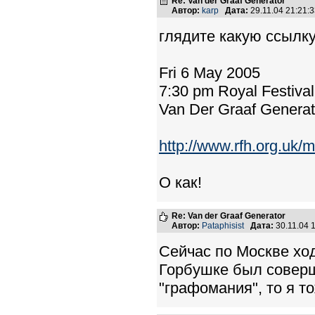
Re: Van der Graaf Generator
Автор:
karp
Дата:
29.11.04 21:21
глядите какую ссылк
Fri 6 May 2005
7:30 pm Royal Festival
Van Der Graaf Generat
http://www.rfh.org.uk
О как!
Re: Van der Graaf Generator
Автор:
Pataphisist
Дата:
30.11.04 
Сейчас по Москве хо
Горбушке был соверш
"графомания", то я тож