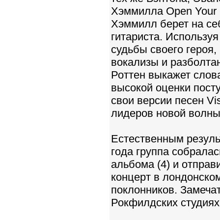
Хэммилла Open Your E
Хэммилл берет на себ
гитариста. Используя
судьбы своего героя,
вокализы и разболта
Роттен выкажет слов
высокой оценки пост
свои версии песен Vis
лидеров новой волны
Естественным результ
года группа собрала
альбома (4) и отправ
концерт в лондонском
поклонников. Замечат
Рокфилдских студиях