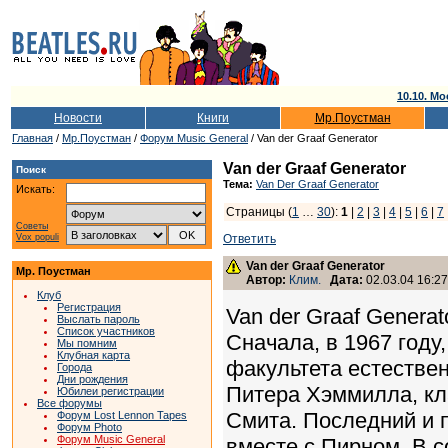
10.10. Мо
Новости
Книги
Мр.Поустман
Главная
/
Мр.Поустман
/
Форум Music General
/ Van der Graaf Generator
Van der Graaf Generator
Поиск
Тема:
Van Der Graaf Generator
Искать:
Страницы (
1
…
30
):
1
|
2
|
3
|
4
|
5
|
6
|
7
Советы
Vox populi
Ответить
Van der Graaf Generator
Мр. Поустман
Автор:
Клим.
Дата:
02.03.04 16:27
Клуб
Регистрация
Van der Graaf Generat
Выслать пароль
Список участников
Сначала, в 1967 году
Мы помним
Клубная карта
факультета естествен
Города
Дни рождения
Питера Хэммилла, кл
Юбилеи регистрации
Все форумы
Смита. Последний и п
Форум Lost Lennon Tapes
Форум Photo
Форум Music General
вместе с Пирном. В 