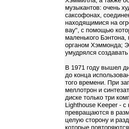
Хэммилла, а также о
музыкантов: очень х
саксофонах, соедине
находящимися на огр
вау", с помощью кото
маленького Бэнтона, 
органом Хэммонда; Эв
умудрялся создавать
В 1971 году вышел ди
до конца использова
того времени. При з
меллотрон и синтеза
диске только три ком
Lighthouse Keeper - 
превращаются в раз
целую сторону и раз
которые повторяются