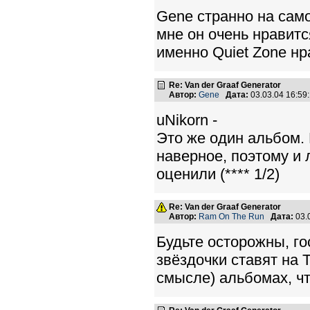
Gene странно на само
мне он очень нравится
именно Quiet Zone нр
Re: Van der Graaf Generator
Автор:
Gene
Дата:
03.03.04 16:5
uNikorn -
Это же один альбом.
наверное, поэтому и
оценили (**** 1/2)
Re: Van der Graaf Generator
Автор:
Ram On The Run
Дата:
03.
Будьте осторожны, го
звёздочки ставят на
смысле) альбомах, ч