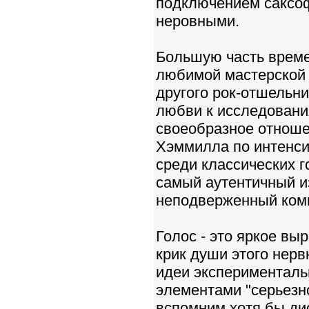
подключением саксоф
неровными.
Большую часть време
любимой мастерской 
другого рок-отшельни
любви к исследовани
своеобразное отношен
Хэммилла по интенси
среди классических г
самый аутентичный из
неподверженный ком
Голос - это яркое вы
крик души этого нерв
идеи экспериментальн
элементами "серьезно
вспомним хотя бы дис