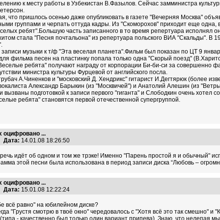
делению к месту работы в Узбекистан В.Фазылов. Сейчас замминистра культур
Петерсон.
я, что пришлось осенью даже опубликовать в газете "Вечерняя Москва" объя
ыми группами и черпать оттуда кадры. Из "Скоморохов" приходит еще одна, 
елых ребят".Большую часть записанного в то время репертуара исполнял он,
итом стала "Песня почтальона" из репертуара польского ВИА "Скальды". В 1
.
 записи музыки к т/ф "Эта веселая планета".Фильм был показан по ЦТ 9 янва
для фильма песен на пластинку попала только одна "Скорый поезд" (В.Харито
Веселые ребята" получают награду от корпорации Би-би-си за совершенно фан
утствии министра культуры Фурцевой от английского посла.
трубач А.Чиненков и "московский Д. Хендрикс" гитарист И.Дегтярюк (более изв
окалиста Александр Барыкин (из "Москвичей") и Анатолий Алешин (из "Ветры 
вызваны подготовкой к записи первого "гиганта" и Слободкин очень хотел со
елые ребята" становятся первой отечественной супергруппой.
х оцифровано ...
Дата:
14.01.08 18:26:50
 речь идёт об одном и том же трэке! Именно "Парень простой я и обычный" ис
амма этой песни была использована в период записи диска “Любовь – огромн
х оцифровано ...
Дата:
15.01.08 12:22:24
ебе всё равно" на юбилейном диске?
да "Грустя смотрю в твоё окно" чередовалось с "Хотя всё это так смешно" и "К
(типа - качественно был только один вариант припева). Знаю, что нелепая мы