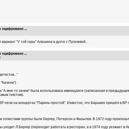
х оцифровано ...
59
вариант "У той горы" Алешина в дуэте с Пугачевой...
х оцифровано ...
58
ртистов...”
 "Качели")
м “А мне-то зачем” была использована имеющаяся (записанная в предыдуще
овым текстом).
 ВР пели на концертах "Парень простой". Известно, что Барыкин пришёл в ВР
ми солистами группы были Бергер, Петерсон и Фазылов. В 1972 году произошл
ы уходит Л.Бергер (переходит работать в ресторан, а в 1974 году уезжает в А