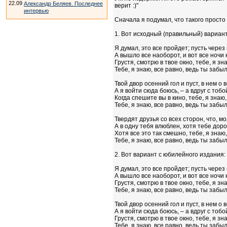
22.09
Александр Беляев. Последнее
верит :)"
интервью
Сначала я подумал, что такого просто
1. Вот исходный (правильный) вариант
Я думал, это все пройдет; пусть через 
А вышло все наоборот, и вот все ночи
Грустя, смотрю в твое окно, тебе, я зн
Тебе, я знаю, все равно, ведь ты забыл
Твой двор осенний гол и пуст, в нем о
А я войти сюда боюсь, – а вдруг с тобо
Когда спешите вы в кино, тебе, я знаю,
Тебе, я знаю, все равно, ведь ты забыл
Твердят друзья со всех сторон, что, м
А в одну тебя влюблен, хотя тебе доро
Хотя все это так смешно, тебе, я знаю,
Тебе, я знаю, все равно, ведь ты забыл
2. Вот вариант с юбилейного издания:
Я думал, это все пройдет; пусть через 
А вышло все наоборот, и вот все ночи
Грустя, смотрю в твое окно, тебе, я зн
Тебе, я знаю, все равно, ведь ты забыл
Твой двор осенний гол и пуст, в нем о
А я войти сюда боюсь, – а вдруг с тобо
Грустя, смотрю в твое окно, тебе, я зн
Тебе, я знаю, все равно, ведь ты забыл