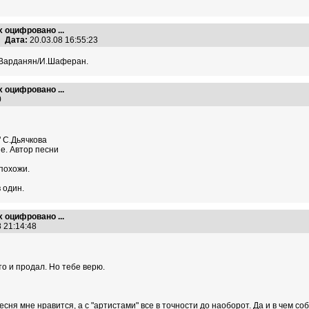
х оцифровано ...
Дата:
20.03.08 16:55:23
Л.Варданян/И.Шаферан.
х оцифровано ...
20
 С.Дьячкова
е. Автор песни
 похожи.
в один.
х оцифровано ...
8 21:14:48
то и продал. Но тебе верю.
ня мне нравится, а с "артистами" все в точности до наоборот. Да и в чем со