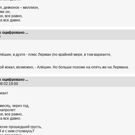
ол, девчонок – миллион,
же он,
аю, все равно,
а все давно.
х оцифровано ...
39
 Алёшин, в дуэте - плюс Лерман (по крайней мере, в том варианте,
ой вокал, возможно, - Алёшин. Но больше похоже на опять же на Лермана.
х оцифровано ...
08 02:19:00
риант
месяц, через год,
 напролет
аю, все равно,
а все давно.
 весне прошедшей грусть,
й и с ним столкнусь?