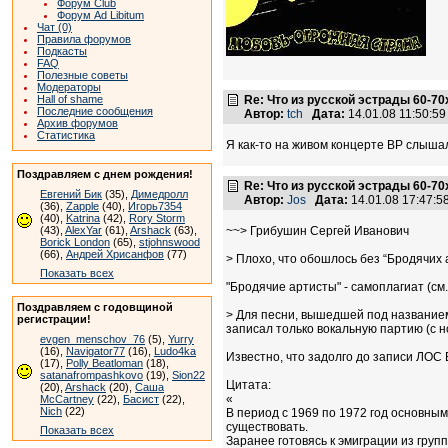
Форум Club
Форум Ad Libitum
Чат (0)
Правила форумов
Подкасты
FAQ
Полезные советы
Модераторы
Hall of shame
Re: Что из русской эстрады 60-70
Последние сообщения
Автор:
tch
Дата:
14.01.08 11:50:
Архив форумов
Статистика
Я как-то на живом концерте ВР слышал 
Поздравляем с днем рождения!
Re: Что из русской эстрады 60-70
Евгений Бик
(35),
Димедролл
Автор:
Jos
Дата:
14.01.08 17:47:
(36),
Zapple
(40),
Игорь7354
(40),
Katrina
(42),
Rory Storm
(43),
AlexYar
(61),
Arshack
(63),
~~> Грибушин Сергей Иванович
Borick London
(65),
stjohnswood
(66),
Андрей Хрисанфов
(77)
> Плохо, что обошлось без “Бродячих а
Показать всех
"Бродячие артисты" - самоплагиат (см.
Поздравляем с годовщиной
> Для песни, вышедшей под название
регистрации!
записал только вокальную партию (с н
evgen_menschov_76
(5),
Yurry
(16),
Navigator77
(16),
Ludo4ka
Известно, что задолго до записи ЛОС
(17),
Polly Beatloman
(18),
satanafrompashkovo
(19),
Sion22
Цитата:
(20),
Arshack
(20),
Саша
«
McCartney
(22),
Басист
(22),
Nich
(22)
В период с 1969 по 1972 год основны
существовать.
Показать всех
Заранее готовясь к эмиграции из групп