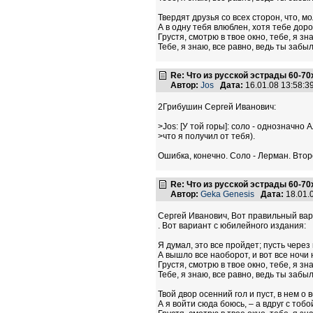
Твердят друзья со всех сторон, что, м
А в одну тебя влюблен, хотя тебе доро
Грустя, смотрю в твое окно, тебе, я зн
Тебе, я знаю, все равно, ведь ты забыл
Re: Что из русской эстрады 60-70
Автор:
Jos
Дата:
16.01.08 13:58:
2Грибушин Сергей Иванович:
>Jos: [У той горы]: соло - однозначно
>что я получил от тебя).
Ошибка, конечно. Соло - Лерман. Втор
Re: Что из русской эстрады 60-70
Автор:
Geka Genesis
Дата:
18.01.
Сергей Иванович, Вот правильный ва
. Вот вариант с юбилейного издания:
Я думал, это все пройдет; пусть через 
А вышло все наоборот, и вот все ночи
Грустя, смотрю в твое окно, тебе, я зн
Тебе, я знаю, все равно, ведь ты забыл
Твой двор осенний гол и пуст, в нем о
А я войти сюда боюсь, – а вдруг с тобо