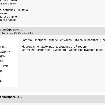
аю, все равно,
а все давно.
ол, девчонок – миллион,
же он,
аю, все равно,
а все давно.
х оцифровано ...
Дата:
19.03.08 13:13:52
Jos: "Как Прекрасен Мир" с Лерманом - это ваще раритет! (Есл
Неожиданно нашёл подтверждение этой теории!
Источник: А.Игнатьев, В.Марочкин "Хроноскоп русского рока" 
х оцифровано ...
48