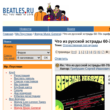
Новости
Книги
Главная
/
Мр.Поустман
/
Форум Music General
/ Что из русской эстрады 60-70х оцифр
Что из русской эстрады 60-
Поиск
Тема:
Отечественная поп-музыка
Искать:
Страницы: [
<<
]
1
|
2
|
3
|
4
|
5
|
6
|
7
|
8
|
Советы
Vox populi
Ответить
Re: Что из русской эстрады 60-70
Мр. Поустман
Автор:
Грибушин Сергей Иванович
Клуб
Регистрация
И
Выслать пароль
б
Список участников
в
Мы помним
Клубная карта
Города
Дни рождения
Юбилеи регистрации
Все форумы
Форум Lost Lennon Tapes
Форум Photo
Форум Music General