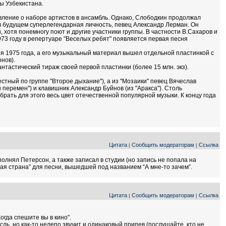
ы Узбекистана.
вление о наборе артистов в ансамбль. Однако, Слободкин продолжал
в будущем суперлегендарная личность, певец Александр Лерман. Он
 хотя понемногу поют и другие участники группы. В частности В.Сахаров и
973 году в репертуаре "Веселых ребят" появляется первая песня
ря 1975 года, а его музыкальный материал вышел отдельной пластинкой с
нов).
тастический тираж своей первой пластинки (более 15 млн. экз).
естный по группе "Второе дыхание"), а из "Мозаики" певец Вячеслав
перемен") и клавишник Александр Буйнов (из "Аракса"). Столь
брать для этого весь цвет отечественной популярной музыки. К концу года
Цитата
Сообщить модераторам
Ссылка
|
|
полнял Петерсон, а также записал в студии (но запись не попала на
ая страна” для песни, вышедшей под названием “А мне-то зачем”.
Цитата
Сообщить модераторам
Ссылка
|
|
огда спешите вы в кино".
сль, но как-то нелепо звучит и одинаковый припев (послушайте, кто не