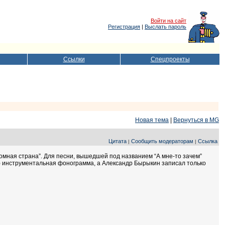
Войти на сайт
Регистрация
|
Выслать пароль
Ссылки
Спецпроекты
Новая тема
|
Вернуться в MG
Цитата
Сообщить модераторам
Ссылка
|
|
мная страна”. Для песни, вышедшей под названием “А мне-то зачем”
 инструментальная фонограмма, а Александр Бырыкин записал только