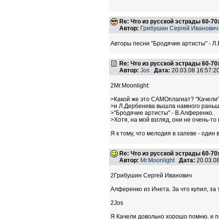
Re: Что из русской эстрады 60-70
Автор:
Грибушин Сергей Иванович
Авторы песни "Бродячие артисты" - 
Re: Что из русской эстрады 60-70
Автор:
Jos
Дата:
20.03.08 16:57:
2Mr.Moonlight:
>Какой же это САМОплагиат? "Качели"
>и Л.Дербенева вышла намного раньш
>"Бродячие артисты" - В.Алференко.
>Хотя, на мой взгляд, они не очень-то
Я к тому, что мелодия в запеве - один 
Re: Что из русской эстрады 60-70
Автор:
Mr.Moonlight
Дата:
20.03.0
2Грибушин Сергей Иванович
Алференко из Инета. За что купил, за 
2Jos
Я Качели довольно хорошо помню, и пес