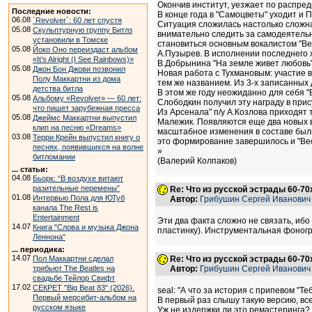
Окончив институт, уезжает по распре
Последние новости:
В конце года в "Самоцветы" уходит и 
06.08
`Revolver`: 60 лет спустя
Ситуация сложилась настолько сложна
05.08
Скульптурную группу Битлз
внимательно следить за самодеятельн
установили в Томске
становиться основным вокалистом "Вес
05.08
Йоко Оно переиздаст альбом
А.Пузырев. В исполнении последнего х
«It’s Alright (I See Rainbows)»
В.Добрынина "На земле живет любовь"
05.08
Джон Бон Джови позвонил
Новая работа с Тухмановым: участие в
Полу Маккартни из дома
тем же названием. Из 3-х записанных 
детства битла
В этом же году неожиданно для себя "
05.08
Альбому «Revolver» — 60 лет:
Слободкин получил эту награду в прис
что пишет зарубежная пресса
Из Арсенала" п/у А.Козлова приходят 
05.08
Джеймс Маккартни выпустил
Малежик. Появляются еще два новых в
клип на песню «Dreams»
масштабное изменения в составе были 
03.08
Терри Крейн выпустил книгу о
это формирование завершилось и "Вес
песнях, появившихся на волне
»
битломании
(Валерий Колпаков)
... статьи:
04.08
Бьорк: “В воздухе витают
разительные перемены”
Re: Что из русской эстрады 60-70
01.08
Интервью Пола для ЮТуб
Автор:
Грибушин Сергей Иванович
канала The Rest is
Entertainment
Эти два факта сложно не связать, ибо
14.07
Книга "Слова и музыка Джона
пластинку). Инструментальная фоногр
Леннона"
... периодика:
14.07
Пол Маккартни сделал
Re: Что из русской эстрады 60-70
трибьют The Beatles на
Автор:
Грибушин Сергей Иванович
свадьбе Тейлор Свифт
17.02
СЕКРЕТ "Big Beat 83" (2026).
seal: "А что за история с припевом "Т
Первый мерсибит-альбом на
В первый раз слышу такую версию, всег
русском языке
Уж не издержки ли это ремастеринга? 