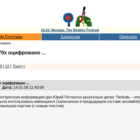
10.10. Москва. The Beatles Festival
Мр.Поустман
Барахолка
Оффлайн
овано ...
70х оцифровано ...
9
|
10
|
Еще>>
х оцифровано ...
Дата:
14.01.08 11:40:06
нтересную информацию дал Юрий Петерсон касательно диска “Любовь – огро
ыла использована имеющаяся (записанная в предыдущем составе ансамбля)
окальную партию (с новым текстом).