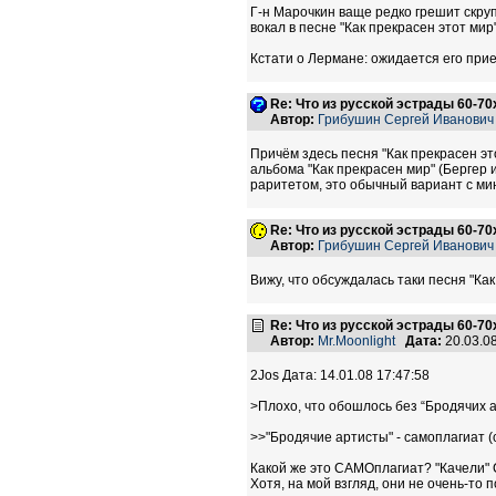
Г-н Марочкин ваще редко грешит скруп
вокал в песне "Как прекрасен этот ми
Кстати о Лермане: ожидается его при
Re: Что из русской эстрады 60-70
Автор:
Грибушин Сергей Иванович
Причём здесь песня "Как прекрасен эт
альбома "Как прекрасен мир" (Бергер
раритетом, это обычный вариант с ми
Re: Что из русской эстрады 60-70
Автор:
Грибушин Сергей Иванович
Вижу, что обсуждалась таки песня "Как 
Re: Что из русской эстрады 60-70
Автор:
Mr.Moonlight
Дата:
20.03.0
2Jos Дата: 14.01.08 17:47:58
>Плохо, что обошлось без “Бродячих ар
>>"Бродячие артисты" - самоплагиат (с
Какой же это САМОплагиат? "Качели" 
Хотя, на мой взгляд, они не очень-то 