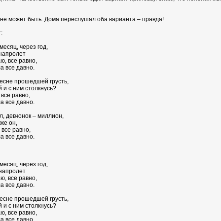
 не может быть. Дома переслушал оба варианта – правда!
:
месяц, через год,
 напролет
аю, все равно,
а все давно.
 весне прошедшей грусть,
й и с ним столкнусь?
 все равно,
а все давно.
ол, девчонок – миллион,
же он,
 все равно,
а все давно.
месяц, через год,
 напролет
аю, все равно,
а все давно.
 весне прошедшей грусть,
й и с ним столкнусь?
аю, все равно,
а все давно.