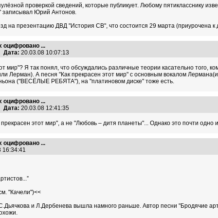
улёзной проверкой сведений, которые публикует. Любому пятикласснику извест
р" записывал Юрий Антонов.
езд на презентацию ДВД "История СВ", что состоится 29 марта (приурочена к
х оцифровано ...
Дата:
20.03.08 10:07:13
от мир"? Я так понял, что обсуждались различные теории касательно того, ко
 или Лерман). А песня "Как прекрасен этот мир" с основным вокалом Лермана
ньона ("ВЕСЁЛЫЕ РЕБЯТА"), на "платиновом диске" тоже есть.
х оцифровано ...
Дата:
20.03.08 12:41:35
прекрасен этот мир", а не "Любовь – дитя планеты"... Однако это почти одно и т
х оцифровано ...
8 16:34:41
тистов...”
м. "Качели")<<
С.Дьячкова и Л.Дербенева вышла намного раньше. Автор песни "Бродячие арт
похожи.