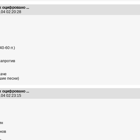
х оцифровано ...
.04 02:20:28
0-60 гг.)
апротив
наче
шие песни)
х оцифровано ...
.04 02:23:15
ин
нов