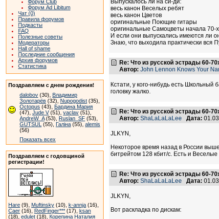
Выпускалось ли на си-ди:
Форум Club
Форум Ad Libitum
весь канон Веселых ребят
Чат (0)
весь канон Цветов
Правила форумов
оригинальные Поющие гитары
Подкасты
оригинальные Самоцветы начала 70-х
FAQ
И если они выпускались имеются ли они
Полезные советы
Знаю, что выходила практически вся П
Модераторы
Hall of shame
Последние сообщения
Архив форумов
Re: Что из русской эстрады 60-70
Статистика
Автор:
John Lennon Knows Your N
Кстати, у кого-нибудь есть Школьный б
Поздравляем с днем рождения!
головку жалко.
dalobov
(30),
Владимир
Золотарёв
(32),
Nupogodist
(35),
Octopus
(43),
Бардина Мария
Re: Что из русской эстрады 60-70
(47),
Jude V
(51),
vaclav
(51),
Автор:
ShaLaLaLaLee
Дата:
01.03
AndreW_A
(53),
Ruslan_SF
(53),
GUTSUL
(55),
Галіна
(55),
alemis
(56)
JLKYN,
Показать всех
Некоторое время назад в России вышел
битрейтом 128 кбит/с. Есть и Веселые
Поздравляем с годовщиной
регистрации!
Re: Что из русской эстрады 60-70
Автор:
ShaLaLaLaLee
Дата:
01.03
JLKYN,
Hare
(9),
Muftinsky
(10),
k-annja
(16),
Вот раскладка по дискам:
Caer
(16),
RedFinger***
(17),
ksan
(18),
edulet
(18),
Корепина Наталия