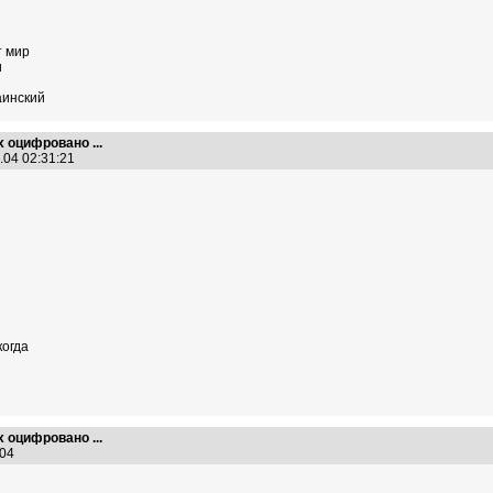
т мир
и
инский
х оцифровано ...
.04 02:31:21
огда
х оцифровано ...
6:04