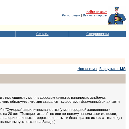
Войти на сайт
Регистрация
|
Выслать пароль
Ссылки
Спецпроекты
Новая тема
|
Вернуться в MG
вать имеющиеся у меня в хорошем качестве виниловые альбомы.
 чего обнаружил, что зря старался - существует фирменный си-ди, хотя
ю" и "Сумерки" в приличном качестве (у меня средней запиленности
е на 20 лет "Поющие гитары", но они по-новому напели свои же песни,
та на оригинальных номерах полностью и безвозратно исчезла - выглядит
ителями выпускаются и на Западе).