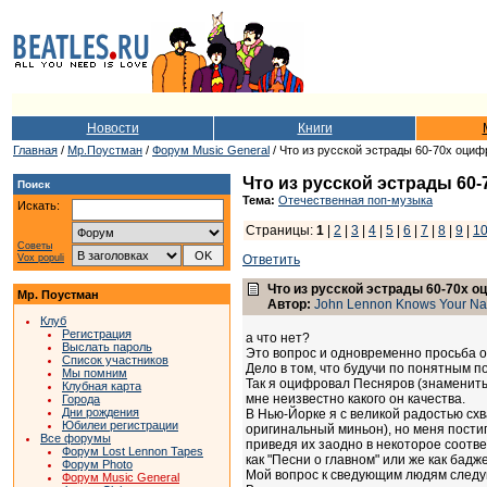
Новости
Книги
Главная
/
Мр.Поустман
/
Форум Music General
/ Что из русской эстрады 60-70х оцифр
Что из русской эстрады 60-
Поиск
Тема:
Отечественная поп-музыка
Искать:
Страницы:
1
|
2
|
3
|
4
|
5
|
6
|
7
|
8
|
9
|
1
Советы
Vox populi
Ответить
Что из русской эстрады 60-70х оц
Мр. Поустман
Автор:
John Lennon Knows Your N
Клуб
Регистрация
а что нет?
Выслать пароль
Это вопрос и одновременно просьба 
Список участников
Дело в том, что будучи по понятным 
Мы помним
Так я оцифровал Песняров (знамениты
Клубная карта
мне неизвестно какого он качества.
Города
Дни рождения
В Нью-Йорке я с великой радостью схв
Юбилеи регистрации
оригинальный миньон), но меня постиг
Все форумы
приведя их заодно в некоторое соотв
Форум Lost Lennon Tapes
как "Песни о главном" или же как бад
Форум Photo
Мой вопрос к сведующим людям след
Форум Music General