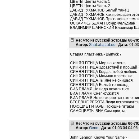
ЦВЕТЫ Цветы Часть 1
ЦВЕТЫ Цветы Часть 2
ДАВИД ТУХМАНОВ Белый танец
ДАВИД ТУХМАНОВ Как прекрасен это
ДАВИД ТУХМАНОВ Притяжение земл
ОСКАР ФЕЛЬДМАН Оскар Фельдман
ВЛАДИМИР ШАИНСКИЙ Владимир Ша
Re: Что из русской эстрады 60-70
Автор:
ShaLaLaLaLee
Дата:
01.03
Старая пластинка - Выпуск 7
СИНЯЯ ПТИЦА Мир на холсте
СИНЯЯ ПТИЦА Здравствуй и прощай
СИНЯЯ ПТИЦА Когда с тобой любовь
СИНЯЯ ПТИЦА Мамина пластинка
СИНЯЯ ПТИЦА Ты мне не снишься
СИНЯЯ ПТИЦА Белый теплоход
ВИА ПЛАМЯ Не надо печалиться
ВИА ПЛАМЯ Снег кружится
ВИА ПЛАМЯ Не повторяется такое ник
ВЕСЕЛЫЕ РЕБЯТА Люди встречаются
ПОЮЩИЕ ГИТАРЫ Поющие гитары
САМОЦВЕТЫ ВИА Самоцветы
Re: Что из русской эстрады 60-70
Автор:
Gene
Дата:
01.03.04 04:0
John Lennon Knows Your Name -