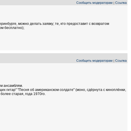
Сообщить модераторам
Ссылка
|
еринбурге, можно делать заявку; те, кто предоставит с возвратом
ом бесплатно);
Сообщить модераторам
Ссылка
|
ым ансамблям.
щих гитар" "Песня об американском солдате" (моно, сдёрнута с киноплёнки,
 более старая, года 1970го.