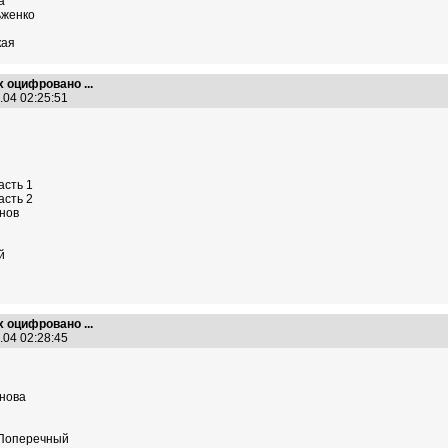
а
женко
кая
х оцифровано ...
.04 02:25:51
сть 1
сть 2
нов
й
х оцифровано ...
.04 02:28:45
нова
Поперечный