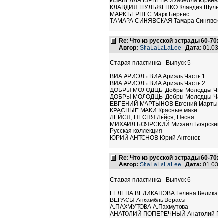
ИЗАБЕЛЛА ЮРЬЕВА Изабелла Юрьев
КЛАВДИЯ ШУЛЬЖЕНКО Клавдия Шуль
МАРК БЕРНЕС Марк Бернес
ТАМАРА СИНЯВСКАЯ Тамара Синявс
Re: Что из русской эстрады 60-70
Автор:
ShaLaLaLaLee
Дата:
01.03
Старая пластинка - Выпуск 5
ВИА АРИЭЛЬ ВИА Ариэль Часть 1
ВИА АРИЭЛЬ ВИА Ариэль Часть 2
ДОБРЫ МОЛОДЦЫ Добры Молодцы Ча
ДОБРЫ МОЛОДЦЫ Добры Молодцы Ча
ЕВГЕНИЙ МАРТЫНОВ Евгений Марты
КРАСНЫЕ МАКИ Красные маки
ЛЕЙСЯ, ПЕСНЯ Лейся, Песня
МИХАИЛ БОЯРСКИЙ Михаил Боярски
Русская коллекция
ЮРИЙ АНТОНОВ Юрий Антонов
Re: Что из русской эстрады 60-70
Автор:
ShaLaLaLaLee
Дата:
01.03
Старая пластинка - Выпуск 6
ГЕЛЕНА ВЕЛИКАНОВА Гелена Велика
ВЕРАСЫ Ансамбль Верасы
А.ПАХМУТОВА А.Пахмутова
АНАТОЛИЙ ПОПЕРЕЧНЫЙ Анатолий 