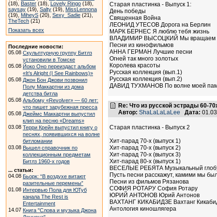
(18),
Baster
(18),
Lovely Ringo
(18),
Старая пластинка - Выпуск 1:
saysay
(19),
Salty
(19),
MissLennona
День победы
(19),
MiheyS
(20),
Sexy_Sadie
(21),
Священная Война
TheTech
(21)
ЛЕОНИД УТЕСОВ Дорога на Берлин
Показать всех
МАРК БЕРНЕС Я люблю тебя жизнь
ВЛАДИМИР ВЫСОЦКИЙ Мы вращаем 
Песни из кинофильмов
Последние новости:
АННА ГЕРМАН Лучшие песни
05.08
Скульптурную группу Битлз
Огней так много золотых
установили в Томске
Королева красоты
05.08
Йоко Оно переиздаст альбом
Русская коллекция (вып.1)
«It’s Alright (I See Rainbows)»
Русская коллекция (вып.2)
05.08
Джон Бон Джови позвонил
ДАВИД ТУХМАНОВ По волне моей па
Полу Маккартни из дома
детства битла
05.08
Альбому «Revolver» — 60 лет:
Re: Что из русской эстрады 60-70
что пишет зарубежная пресса
Автор:
ShaLaLaLaLee
Дата:
01.03
05.08
Джеймс Маккартни выпустил
клип на песню «Dreams»
03.08
Старая пластинка - Выпуск 2
Терри Крейн выпустил книгу о
песнях, появившихся на волне
Хит-парад 70-х (выпуск 1)
битломании
03.08
Хит-парад 70-х (выпуск 2)
Вышел справочник по
Хит-парад 70-х (выпуск 3)
коллекционным предметам
Хит-парад 80-х (выпуск 1)
Битлз 1960-х годов
ВЕСЕЛЫЕ РЕБЯТА Музыкальный глоб
... статьи:
Пусть песни расскажут, камими мы были
04.08
Бьорк: “В воздухе витают
Песни из фильмов Рязанова
разительные перемены”
СОФИЯ РОТАРУ София Ротару
01.08
Интервью Пола для ЮТуб
ЮРИЙ АНТОНОВ Юрий Антонов
канала The Rest is
ВАХТАНГ КИКАБИДЗЕ Вахтанг Кикаби
Entertainment
Антология киношлягера
14.07
Книга "Слова и музыка Джона