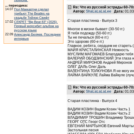
Леннона"
... периодика:
Re: Что из русской эстрады 60-70
14.07
Пол Маккартни сделал
Автор:
ShaLaLaLaLee
Дата:
01.03
трибьют The Beatles на
свадьбе Тейлор Свифт
Старая пластинка - Выпуск 3
17.02
СЕКРЕТ "Big Beat 83" (2026).
Первый мерсибит-альбом на
Многое в жизни бывает (30-50 гг.)
русском языке
Я тебя подожду (50-60 гг.)
22.09
Александр Беляев. Последнее
Ты не печалься (60-е гг.)
интервью
Это здорово (60-е гг.)
Главное, ребята, сердцем не стареть (4
МАЙЯ КРИСТАЛИНСКАЯ Нежность
МУСЛИМ МАГОМАЕВ Благодарю тебя
ВАЛЕРИЙ ОБОДЗИНСКИЙ Эти глаза н
АНДРЕЙ МИРОНОВ Андрей Миронов
ОЛЕГ ДАЛЬ Олег Даль
ВАЛЕНТИНА ТОЛКУНОВА Я не могу и
ЛАЙМА ВАЙКУЛЕ Лайма Вайкуле (луч
Re: Что из русской эстрады 60-70
Автор:
ShaLaLaLaLee
Дата:
01.03
Старая пластинка - Выпуск 4
ВАДИМ КОЗИН Вадим Козин Часть 1
ВАДИМ КОЗИН Вадим Козин Часть 2
ВЛАДИМИР ТРОШИН Владимир Трош
ГЕОРГ ОТС Георг Отс
ЕВГЕНИЙ МАРТЫНОВ Евгений Марты
Застольная песня