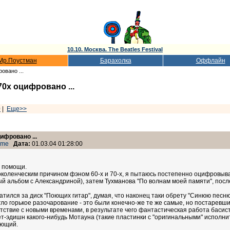
10.10. Москва. The Beatles Festival
Мр.Поустман
Барахолка
Оффлайн
овано ...
70х оцифровано ...
0
|
Еще>>
ифровано ...
ame
Дата:
01.03.04 01:28:00
о помощи.
поколенческим причином фэном 60-х и 70-х, я пытаюсь постепенно оцифровы
й альбом с Александриной), затем Тухманова "По волнам моей памяти", после
атился за диск "Поющих гитар", думая, что наконец таки обрету "Синюю песн
ло горькое разочарование - это были конечно-же те же самые, но постаревши
етствие с новыми временами, в результате чего фантастическая работа басис
жет-эдишн какого-нибудь Мотауна (такие пластинки с "оригинальными" исполн
ующий.