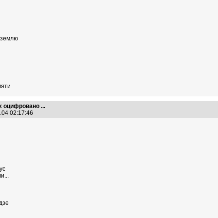
землю
мяти
х оцифровано ...
.04 02:17:46
ус
...
дзе