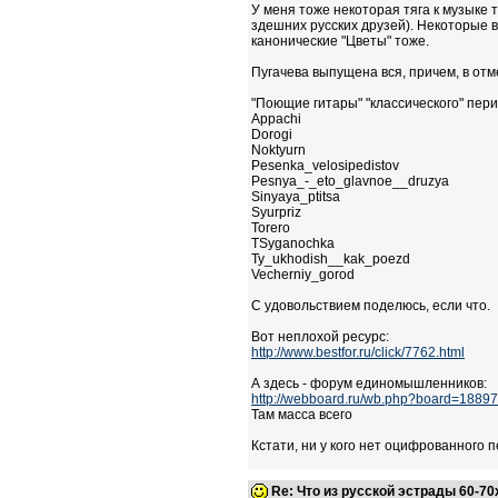
У меня тоже некоторая тяга к музыке 
здешних русских друзей). Некоторые в
канонические "Цветы" тоже.
Пугачева выпущена вся, причем, в от
"Поющие гитары" "классического" перио
Appachi
Dorogi
Noktyurn
Pesenka_velosipedistov
Pesnya_-_eto_glavnoe__druzya
Sinyaya_ptitsa
Syurpriz
Torero
TSyganochka
Ty_ukhodish__kak_poezd
Vecherniy_gorod
С удовольствием поделюсь, если что.
Вот неплохой ресурс:
http://www.bestfor.ru/click/7762.html
А здесь - форум единомышленников:
http://webboard.ru/wb.php?board=18897
Там масса всего
Кстати, ни у кого нет оцифрованного 
Re: Что из русской эстрады 60-70