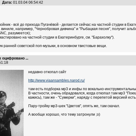
Дата:
01.03.04 06:54:42
ойник - всё до прихода Пугачёвой - делается сейчас на частной студии в Екат
 виниле, например, "Чернобровая дивчина" и "Рыбацкая песня", получит альб
 SNC, разумеется);
стировано на частной студии в Екатеринбурге, см. "Барахолку").
ик ранней советской поп-музыки, в основном твистовые вещи.
х оцифровано ...
:51:18
недавно откопал сайт
http://www.viaansambles.narod.ru/
там есть подборка мр3 и инфы по вокально-инструментальн
В частности, очень обрадовался, когда откопал там мр3 "Пою
кажись), там же - "Сумерки", наряду с перепетой версией есть
Пару-тройку мр3-шек "Цветов", опять же, там скачал.
А вообще хорошо, что тему затронули ;о)