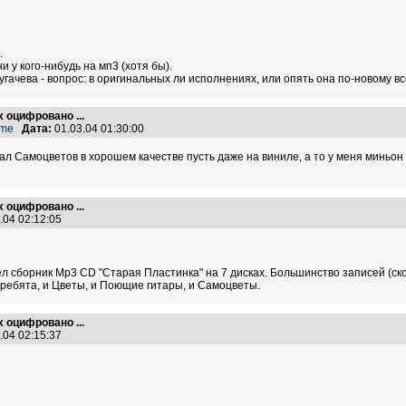
.
 у кого-нибудь на мп3 (хотя бы).
угачева - вопрос: в оригинальных ли исполнениях, или опять она по-новому вс
х оцифровано ...
ame
Дата:
01.03.04 01:30:00
ал Самоцветов в хорошем качестве пусть даже на виниле, а то у меня миньон 
х оцифровано ...
.04 02:12:05
 сборник Mp3 CD "Старая Пластинка" на 7 дисках. Большинство записей (скоре
 ребята, и Цветы, и Поющие гитары, и Самоцветы.
х оцифровано ...
.04 02:15:37