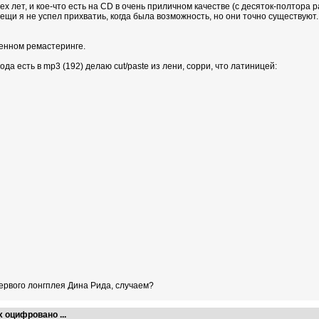
тех лет, и кое-что есть на CD в очень приличном качестве (с десяток-полтор
ещи я не успел прихватиь, когда была возможность, но они точно существуют.
менном ремастеринге.
да есть в mp3 (192) делаю cut/paste из лени, сорри, что латиницей:
первого лонгплея Дина Рида, случаем?
х оцифровано ...