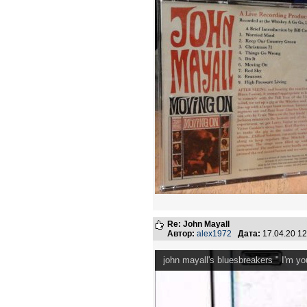
Re: John Mayall
Автор:
alex1972
Дата:
17.04.20 1
john mayall's bluesbreakers " I'm yo