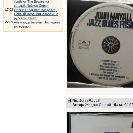
трибьют The Beatles на
свадьбе Тейлор Свифт
17.02
СЕКРЕТ "Big Beat 83" (2026).
Первый мерсибит-альбом на
русском языке
22.09
Александр Беляев. Последнее
интервью
Re: John Mayall
Автор:
Жидков Сергей
Дата:
04.0