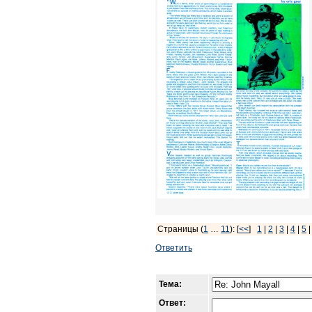
Страницы (
1
…
11
): [
<<
]
1
|
2
|
3
|
4
|
5
Ответить
Тема:
Ответ: