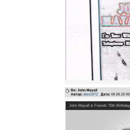
Re: John Mayall
Автор:
alex1972
Дата:
06.06.20 0
John Mayall & Friends 70th Birthda