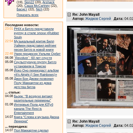
(19),
Sion22
(20),
Arshack
(20),
Саша McCartney
(22),
Басист
(22),
Nich
(22)
Re: John Mayall
Показать всех
Автор:
Жидков Сергей
Дата:
04.0
Последние новости:
23:01
PHIX и Битлз представили
куртку в стиле эпохи «Rubber
Soul»
22:54
Музыкальный критик Билл
Уаймен представил рейтинг
песен Битлз в новой книге
22:48
Умер продюсер Уильям Орбит
06.08
`Revolver`: 60 лет спустя
05.08
Скульптурную группу Битлз
установили в Томске
05.08
Йоко Оно переиздаст альбом
«It’s Alright (I See Rainbows)»
05.08
Джон Бон Джови позвонил
Полу Маккартни из дома
детства битла
... статьи:
04.08
Бьорк: “В воздухе витают
разительные перемены”
01.08
Интервью Пола для ЮТуб
канала The Rest is
Entertainment
14.07
Книга "Слова и музыка Джона
Леннона"
Re: John Mayall
Автор:
Жидков Сергей
Дата:
04.0
... периодика:
14.07
Пол Маккартни сделал