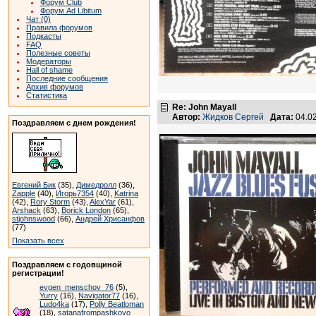
Форум Club
Форум Ad Libitum
Чат (0)
Правила форумов
Подкасты
FAQ
Полезные советы
Модераторы
Hall of shame
Последние сообщения
Архив форумов
Статистика
Re: John Mayall
Автор:
Жидков Сергей
Дата:
04.0
Поздравляем с днем рождения!
Евгений Бик
(35),
Димедролл
(36),
Zapple
(40),
Игорь7354
(40),
Katrina
(42),
Rory Storm
(43),
AlexYar
(61),
Arshack
(63),
Borick London
(65),
stjohnswood
(66),
Андрей Хрисанфов
(77)
Показать всех
Поздравляем с годовщиной
регистрации!
evgen_menschov_76
(5),
Yurry
(16),
Navigator77
(16),
Ludo4ka
(17),
Polly Beatloman
(18),
satanafrompashkovo