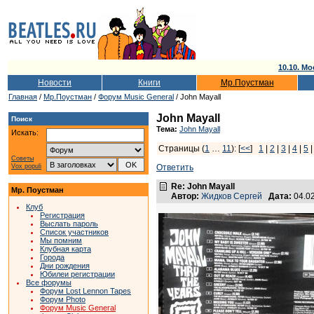
10.10. Мо
Новости
Книги
Мр.Поустман
Главная
/
Мр.Поустман
/
Форум Music General
/ John Mayall
John Mayall
Поиск
Тема:
John Mayall
Искать:
Страницы (
1
…
11
): [
<<
]
1
|
2
|
3
|
4
|
5
Советы
Vox populi
Ответить
Re: John Mayall
Мр. Поустман
Автор:
Жидков Сергей
Дата:
04.0
Клуб
Регистрация
Выслать пароль
Список участников
Мы помним
Клубная карта
Города
Дни рождения
Юбилеи регистрации
Все форумы
Форум Lost Lennon Tapes
Форум Photo
Форум Music General