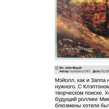
Re: John Mayall
Автор:
hunkydory1967
Дата:
01.03
Мэйолл, как и Заппа
нужного. С Клэптоно
творческом поиске. Х
будущий роллинг Мик
блюзмены хотели быт