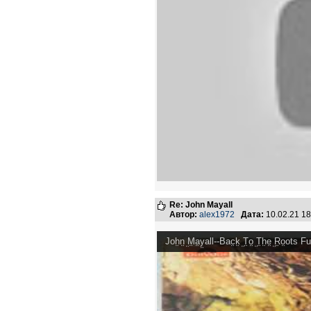
Re: John Mayall
Автор:
alex1972
Дата:
10.02.21 1
Joh̤n̤ ̤M̤a̤y̤all--Bac̤k̤ ̤T̤o̤ ̤T̤h̤e̤ ̤R̤o̤