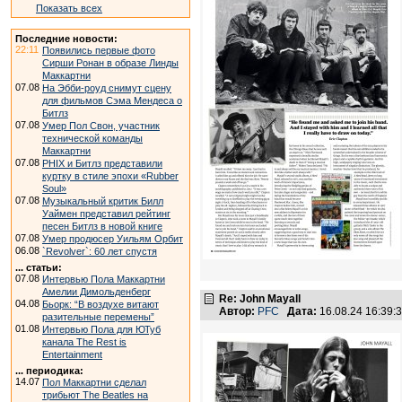
Показать всех
Последние новости:
22:11
Появились первые фото
Сирши Ронан в образе Линды
Маккартни
07.08
На Эбби-роуд снимут сцену
для фильмов Сэма Мендеса о
Битлз
07.08
Умер Пол Свон, участник
технической команды
Маккартни
07.08
PHIX и Битлз представили
куртку в стиле эпохи «Rubber
Soul»
07.08
Музыкальный критик Билл
Уаймен представил рейтинг
песен Битлз в новой книге
07.08
Умер продюсер Уильям Орбит
06.08
`Revolver`: 60 лет спустя
... статьи:
07.08
Интервью Пола Маккартни
Амелии Димольденберг
Re: John Mayall
04.08
Бьорк: “В воздухе витают
Автор:
PFC
Дата:
16.08.24 16:39
разительные перемены”
01.08
Интервью Пола для ЮТуб
канала The Rest is
Entertainment
... периодика:
14.07
Пол Маккартни сделал
трибьют The Beatles на