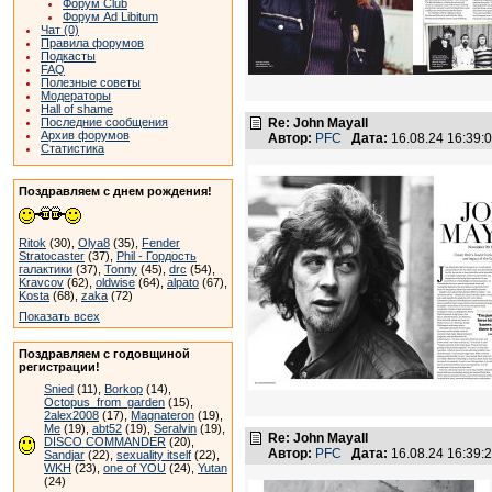
Форум Club
Форум Ad Libitum
Чат (0)
Правила форумов
Подкасты
FAQ
Полезные советы
Модераторы
Hall of shame
Последние сообщения
Re: John Mayall
Архив форумов
Автор:
PFC
Дата:
16.08.24 16:39
Статистика
Поздравляем с днем рождения!
Ritok
(30),
Olya8
(35),
Fender
Stratocaster
(37),
Phil - Гордость
галактики
(37),
Tonny
(45),
drc
(54),
Kravcov
(62),
oldwise
(64),
alpato
(67),
Kosta
(68),
zaka
(72)
Показать всех
Поздравляем с годовщиной
регистрации!
Snied
(11),
Borkop
(14),
Octopus_from_garden
(15),
2alex2008
(17),
Magnateron
(19),
Me
(19),
abt52
(19),
Seralvin
(19),
Re: John Mayall
DISCO COMMANDER
(20),
Автор:
PFC
Дата:
16.08.24 16:39
Sandjar
(22),
sexuality itself
(22),
WKH
(23),
one of YOU
(24),
Yutan
(24)