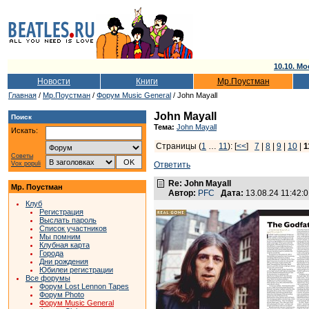
10.10. Мо
Новости
Книги
Мр.Поустман
Главная
/
Мр.Поустман
/
Форум Music General
/ John Mayall
John Mayall
Поиск
Тема:
John Mayall
Искать:
Страницы (
1
…
11
): [
<<
]
7
|
8
|
9
|
10
|
1
Советы
Vox populi
Ответить
Re: John Mayall
Мр. Поустман
Автор:
PFC
Дата:
13.08.24 11:42
Клуб
Регистрация
Выслать пароль
Список участников
Мы помним
Клубная карта
Города
Дни рождения
Юбилеи регистрации
Все форумы
Форум Lost Lennon Tapes
Форум Photo
Форум Music General