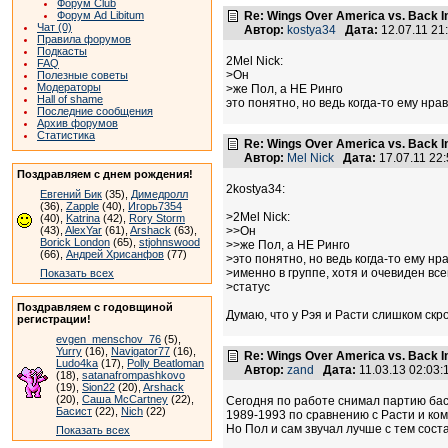
Форум Club
Форум Ad Libitum
Re: Wings Over America vs. Back I
Чат (0)
Автор:
kostya34
Дата:
12.07.11 2
Правила форумов
Подкасты
2Mel Nick:
FAQ
>Он
Полезные советы
Модераторы
>же Пол, а НЕ Ринго
Hall of shame
это понятно, но ведь когда-то ему нра
Последние сообщения
Архив форумов
Статистика
Re: Wings Over America vs. Back I
Автор:
Mel Nick
Дата:
17.07.11 22
Поздравляем с днем рождения!
2kostya34:
Евгений Бик
(35),
Димедролл
(36),
Zapple
(40),
Игорь7354
>2Mel Nick:
(40),
Katrina
(42),
Rory Storm
(43),
AlexYar
(61),
Arshack
(63),
>>Он
Borick London
(65),
stjohnswood
>>же Пол, а НЕ Ринго
(66),
Андрей Хрисанфов
(77)
>это понятно, но ведь когда-то ему нр
>именно в группе, хотя и очевиден все
Показать всех
>статус
Поздравляем с годовщиной
Думаю, что у Рэя и Расти слишком скр
регистрации!
evgen_menschov_76
(5),
Yurry
(16),
Navigator77
(16),
Re: Wings Over America vs. Back I
Ludo4ka
(17),
Polly Beatloman
Автор:
zand
Дата:
11.03.13 02:03
(18),
satanafrompashkovo
(19),
Sion22
(20),
Arshack
(20),
Саша McCartney
(22),
Сегодня по работе снимал партию баса
Басист
(22),
Nich
(22)
1989-1993 по сравнению с Расти и ком
Но Пол и сам звучал лучше с тем сост
Показать всех