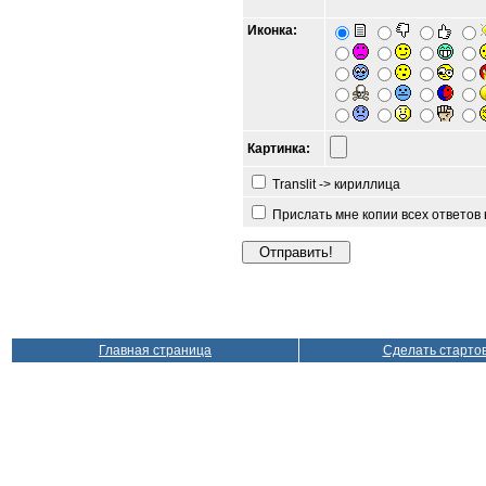
Иконка:
Картинка:
Translit -> кириллица
Прислать мне копии всех ответов
Главная страница
Сделать старто