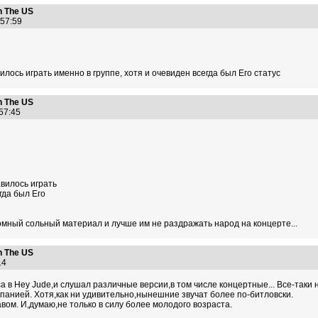
n The US
1:57:59
вилось играть именно в группе, хотя и очевиден всегда был Его статус
n The US
:57:45
авилось играть
гда был Его
омный сольный материал и лучше им не раздражать народ на концерте...
n The US
:14
 в Hey Jude,и слушал различные версии,в том числе концертные... Все-таки 
панией. Хотя,как ни удивительно,нынешние звучат более по-битловски.
авом. И,думаю,не только в силу более молодого возраста.