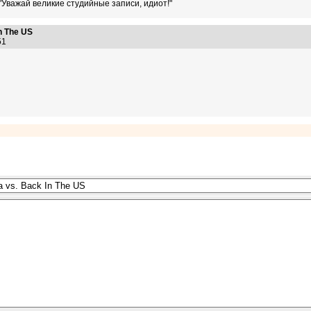
 "Уважай великие студийные записи, идиот!"
n The US
:51