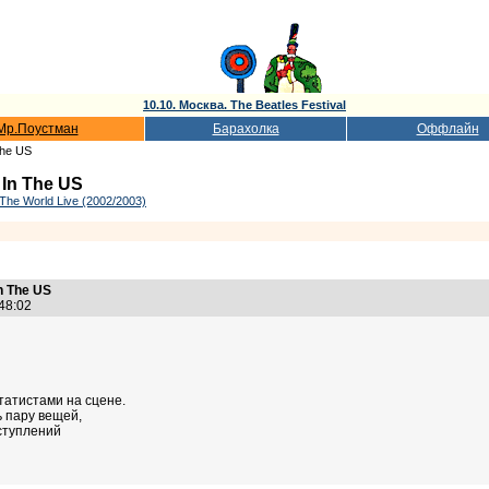
10.10. Москва. The Beatles Festival
Мр.Поустман
Барахолка
Оффлайн
The US
 In The US
The World Live (2002/2003)
n The US
:48:02
татистами на сцене.
ь пару вещей,
ступлений