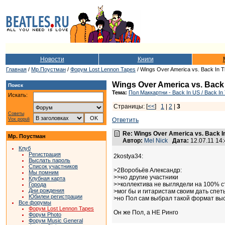
Новости
Книги
Главная
/
Мр.Поустман
/
Форум Lost Lennon Tapes
/ Wings Over America vs. Back In 
Wings Over America vs. Back
Поиск
Тема:
Пол Маккартни - Back In US / Back In 
Искать:
Страницы: [
<<
]
1
|
2
|
3
Советы
Vox populi
Ответить
Re: Wings Over America vs. Back I
Мр. Поустман
Автор:
Mel Nick
Дата:
12.07.11 14
Клуб
Регистрация
2kostya34:
Выслать пароль
Список участников
>2Воробьёв Александр:
Мы помним
>>но другие участники
Клубная карта
>>коллектива не выглядели на 100% с
Города
Дни рождения
>мог бы и гитаристам своим дать спет
Юбилеи регистрации
>но Пол сам выбрал такой формат вы
Все форумы
Форум Lost Lennon Tapes
Он же Пол, а НЕ Ринго
Форум Photo
Форум Music General