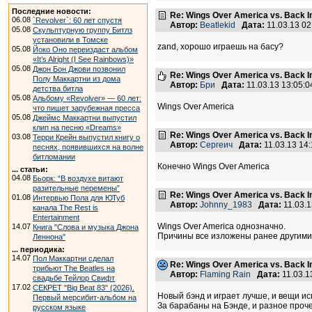
Последние новости:
Re: Wings Over America vs. Back I
06.08
`Revolver`: 60 лет спустя
Автор:
Beatlekid
Дата:
11.03.13 0
05.08
Скульптурную группу Битлз
установили в Томске
zand, хорошо играешь на басу?
05.08
Йоко Оно переиздаст альбом
«It’s Alright (I See Rainbows)»
05.08
Джон Бон Джови позвонил
Re: Wings Over America vs. Back I
Полу Маккартни из дома
Автор:
Бри
Дата:
11.03.13 13:05
детства битла
05.08
Альбому «Revolver» — 60 лет:
Wings Over America
что пишет зарубежная пресса
05.08
Джеймс Маккартни выпустил
клип на песню «Dreams»
Re: Wings Over America vs. Back I
03.08
Терри Крейн выпустил книгу о
Автор:
Сергеич
Дата:
11.03.13 14
песнях, появившихся на волне
битломании
Конечно Wings Over America
... статьи:
04.08
Бьорк: “В воздухе витают
разительные перемены”
Re: Wings Over America vs. Back I
01.08
Интервью Пола для ЮТуб
Автор:
Johnny_1983
Дата:
11.03.
канала The Rest is
Entertainment
Wings Over America однозначно.
14.07
Книга "Слова и музыка Джона
Причины все изложены ранее другими
Леннона"
... периодика:
14.07
Пол Маккартни сделал
Re: Wings Over America vs. Back I
трибьют The Beatles на
Автор:
Flaming Rain
Дата:
11.03.1
свадьбе Тейлор Свифт
17.02
СЕКРЕТ "Big Beat 83" (2026).
Новый бэнд и играет лучше, и вещи ис
Первый мерсибит-альбом на
За барабаны на Бэнде, и разное проче
русском языке