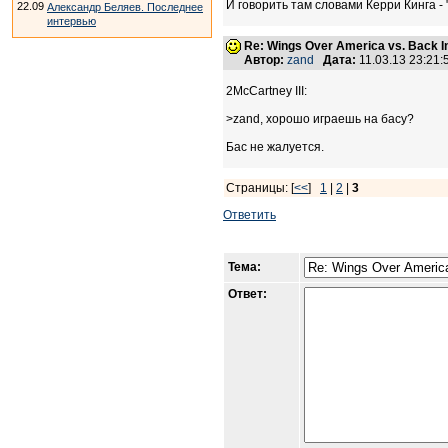
И говорить там словами Керри Кинга -
22.09
Александр Беляев. Последнее
интервью
Re: Wings Over America vs. Back I
Автор:
zand
Дата:
11.03.13 23:21
2McCartney III:
>zand, хорошо играешь на басу?
Бас не жалуется.
Страницы: [
<<
]
1
|
2
|
3
Ответить
Тема:
Ответ: