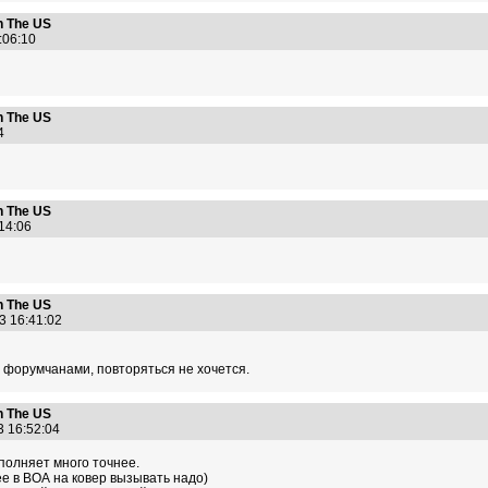
n The US
2:06:10
n The US
:04
n The US
:14:06
n The US
13 16:41:02
 форумчанами, повторяться не хочется.
n The US
3 16:52:04
полняет много точнее.
е в ВОА на ковер вызывать надо)