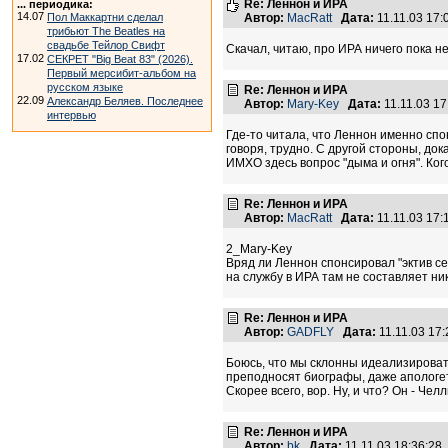
Re: Леннон и ИРА
... периодика:
14.07
Пол Маккартни сделал
Автор:
MacRatt
Дата:
11.11.03 17
трибьют The Beatles на
свадьбе Тейлор Свифт
Скачал, читаю, про ИРА ничего пока нет.
17.02
СЕКРЕТ "Big Beat 83" (2026).
Первый мерсибит-альбом на
русском языке
Re: Леннон и ИРА
22.09
Александр Беляев. Последнее
Автор:
Mary-Key
Дата:
11.11.03 1
интервью
Где-то читала, что Леннон именно спо
говоря, трудно. С другой стороны, док
ИМХО здесь вопрос "дыма и огня". Ко
Re: Леннон и ИРА
Автор:
MacRatt
Дата:
11.11.03 17
2_Mary-Key
Вряд ли Леннон спонсировал "эктив се
на службу в ИРА там не составляет ни
Re: Леннон и ИРА
Автор:
GADFLY
Дата:
11.11.03 17
Боюсь, что мы склонны идеализировать 
преподносят биографы, даже апологети
Скорее всего, вор. Ну, и что? Он - Че
Re: Леннон и ИРА
Автор:
bk
Дата:
11.11.03 18:36:2