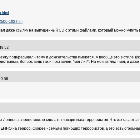
n.html
2500-102.htm
давал даже ссылку на выпущенный CD с этими файлами, который можно купить и
:49:52
ежку подбрасывал - тому и доказательства имеются. А вообще это в стиле Дж
твиями. Вопрос ведь так и поставлен: "мог ли?". На мой взгляд - мог, и даже
:50:58
8
Леннона вполне можно сделать главаря всех террористов. Что же касается д
МЕННО на террор. Скорее - семьям погибших террористов, а это есть огромна