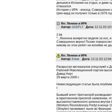
деньков в Испанию на отдых, и даже 
отказался.
История с ИРА - эпизод. Совершенно 
грин-кард он получил только в 1976 го
Re: Леннон и ИРА
Автор:
GADFLY
Дата:
12.11.03 10
2 bk
"...Леннона конкретно водили за нос, и
Совершенно верно! Позже повзрослел, 
никому из этих ребят ни копейки не да
Re: Леннон и ИРА
Автор:
Клим.
Дата:
13.11.03 12:0
Раскрытие материалов спецслужб о Д
Рабочей Революционной партии высо
Дэвид Норт
29 марта 2000 г.
Нижеследующая статья была опублико
г.
Бывший агент британской разведывате
в скрепленном присягой заявлении, чт
высокопоставленного шпиона внутри 
(Workers Revolutionary Party) в конце
(Shayler) проживает ныне во Франции 