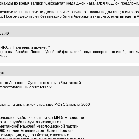
однажды во время записи "Сержанта", когда Джон накачался ЛСД, он предлож
незначительный в жизни Джона, но чрезвычайно значимый для ФБР, а им соо
ду. Поэтому десять лет безвыездно был в Америке и знал, что, если выедет в А
:52:49
 ИРА, и Пантеры, и другие..."
понял. Вообще Леннон "Двойной фантазии" - ведь совершенно иной, нежели Ле
л бы.
4:38
жоне Ленноне - Существовал ли в британской
копоставленный агент МИ-5?
вана на английской странице МСВС 2 марта 2000
льной службы, известной как МИ-5, утверждает
о эта служба получала доклады от
британской Рабочей Революционной партии
 1960-х годов. Бывший агент Дэвид Шейлер
в эмиграции, куда он бежал, спасаясь от