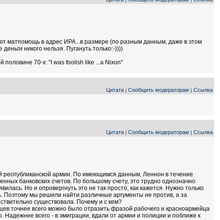
ют матпомощь в адрес ИРА...в размере (по разным данным, даже в этом
деньги никого нельзя. Пугануть только:-))))
ловине 70-х: "I was foolish like ...a Nixon"
Цитата
Сообщить модераторам
Ссылка
|
|
Цитата
Сообщить модераторам
Ссылка
|
|
й республиканской армии. По имеющимся данным, Леннон в течение
енных банковских счетов. По большому счету, это трудно однозначно
вилась. Но и опровергнуть это не так просто, как кажется. Нужно только
ИРА. Поэтому мы решили найти различные аргументы не против, а за
ствительно существовала. Почему и с кем?
дцев точнее всего можно было отразить фразой рабочего и красноармейца
. Надежнее всего - в эмиграции, вдали от армии и полиции и поближе к