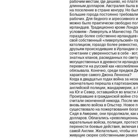
рабочим местам, где дешево, но платя
длинным долларом. Австралия была в 1
на поселение в стране кенгуру. Но бы
Большие города постоянно требовали 
рабочих. Для бедного и агрессивного 
можно было практически свободно полу
ирландцев. Традиционно кроме Лондон
условиям - Ливерпуль и Манчестер. П
гораздо более собственно ирландцев 
свой собственный «ливерпульский» го
католицизм, гораздо более ревностно
друзьям происходившие в Ирландии с
сочетании с уверенностью в себе - во
знатных кланов, раскиданных по свету
могущественных в древности ирландск
перевести на русский как «возлюблен
обязывала. Конечно, среди предков Д
характере самого Джона Леннона?
Когда в двадцатых годах война за не
окончательно перешла к партизанским
английской полиции, жандармерии, а 
на Юг и Север, оставшийся во власти
Проигравшие в гражданской войне сто
считали оконченной никогда. После м
вновь ввело войска в Ольстер. Новое 
существовало на пожертвования богат
Сидя в Америке, они продолжали, как 
долларов. Облагались «революционны
карательные войска, полиция, протес
перенести боевые действия, включая 
самой Англии. Желательно, чтобы это
живущие скорее собственными романт