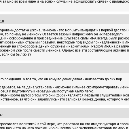
 за мир во всем мире и на всякий случай не афишировать связей с ирландско
3:18
уровень достатка Джона Леннона - это мог быть кандидат из первой десятки.
А, то почему не Леннон? Остается важный вопрос: кому он их переводил?
ачи - освобождение и присоединение Ольстера силы ИРА всегда были разнор
иентированными старыми правыми, некоторые под видом принадлежности к ИР
ленным на спонсорские деньги оружием и наркотиками. Раскол ИРА на разл
 основном уже после смерти Леннона. Однако все эти составляющие активно п
, если бы был жив?
6
го рождения. А вот то, что он кому-то денег давал - неизвестно до сих пор.
 дебатов, была дана установка - как можно сильнее скомпрометировать Ленн
з себя и подтолкнуть к неразумным поступкам было легко.
 ФБР - кроме шуток о том, что они (фбр) - являются первыми слушателями но
нственное, за что они зацепились - это записная книжка Джона, которую у нег
:37
ресовался политикой в той мере, кот. работала на его имидж бунтаря и своег
ин раз и это на него похоже, ибо он всегда был экспериментатором по духу и 