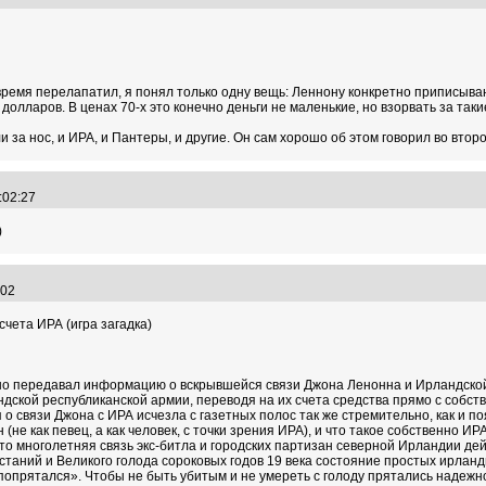
 время перелапатил, я понял только одну вещь: Леннону конкретно приписыва
долларов. В ценах 70-х это конечно деньги не маленькие, но взорвать за такие 
 за нос, и ИРА, и Пантеры, и другие. Он сам хорошо об этом говорил во второй по
0:02:27
)
9:02
чета ИРА (игра загадка)
но передавал информацию о вскрывшейся связи Джона Ленонна и Ирландско
дской республиканской армии, переводя на их счета средства прямо с собств
о связи Джона с ИРА исчезла с газетных полос так же стремительно, как и поя
 (не как певец, а как человек, с точки зрения ИРА), и что такое собственно 
 многолетняя связь экс-битла и городских партизан северной Ирландии дей
таний и Великого голода сороковых годов 19 века состояние простых ирлан
 попрятался». Чтобы не быть убитым и не умереть с голоду прятались надежно