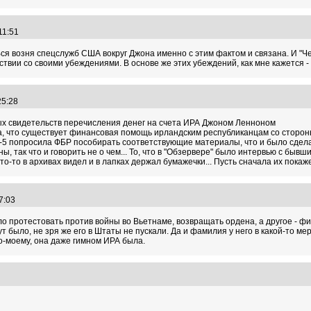
:11:51
ся возня спецслужб США вокруг Джона именно с этим фактом и связана. И "Че
ствии со своими убеждениями. В основе же этих убеждений, как мне кажется -
:25:28
ых свидетельств перечисления денег на счета ИРА Джоном Ленноном
а, что существует финансовая помощь ирландским республиканцам со сторон
И-5 попросила ФБР пособирать соответствующие материалы, что и было сдел
, так что и говорить не о чем... То, что в "Обзервере" было интервью с быв
о-то в архивах видел и в лапках держал бумажечки... Пусть сначала их покажет
37:03
о протестовать против войны во Вьетнаме, возвращать ордена, а другое - фи
ут было, не зря же его в Штаты не пускали. Да и фамилия у него в какой-то м
о-моему, она даже гимном ИРА была.
1