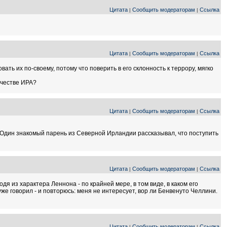
Цитата
Сообщить модераторам
Ссылка
|
|
Цитата
Сообщить модераторам
Ссылка
|
|
ть их по-своему, потому что поверить в его склонность к террору, мягко
ичестве ИРА?
Цитата
Сообщить модераторам
Ссылка
|
|
.. Один знакомый парень из Северной Ирландии рассказывал, что поступить
Цитата
Сообщить модераторам
Ссылка
|
|
дя из характера Леннона - по крайней мере, в том виде, в каком его
е говорил - и повторюсь: меня не интересует, вор ли Бенвенуто Челлини.
Цитата
Сообщить модераторам
Ссылка
|
|