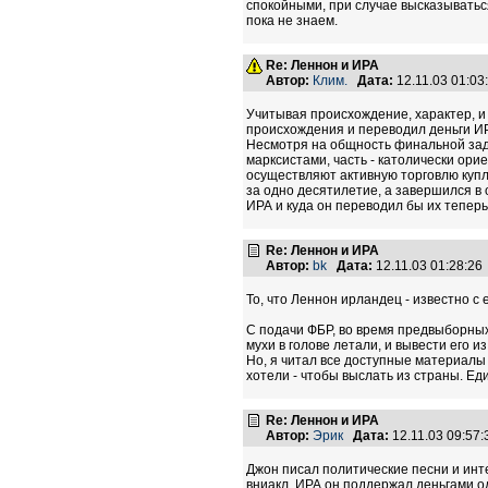
спокойными, при случае высказываться
пока не знаем.
Re: Леннон и ИРА
Автор:
Клим.
Дата:
12.11.03 01:0
Учитывая происхождение, характер, и 
происхождения и переводил деньги ИР
Несмотря на общность финальной зад
марксистами, часть - католически ор
осуществляют активную торговлю куп
за одно десятилетие, а завершился в
ИРА и куда он переводил бы их теперь
Re: Леннон и ИРА
Автор:
bk
Дата:
12.11.03 01:28:2
То, что Леннон ирландец - известно с е
С подачи ФБР, во время предвыборных
мухи в голове летали, и вывести его и
Но, я читал все доступные материалы
хотели - чтобы выслать из страны. Еди
Re: Леннон и ИРА
Автор:
Эрик
Дата:
12.11.03 09:57
Джон писал политические песни и инте
вниакл. ИРА он поддержал деньгами од