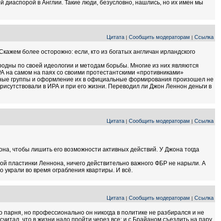
й диаспорой в Англии. Такие люди, безусловно, нашлись, но их имен мы
Цитата
Сообщить модераторам
Ссылка
|
|
 Скажем более осторожно: если, кто из богатых англичан ирландского
одны по своей идеологии и методам борьбы. Многие из них являются
А на самом на паях со своими протестантскими «противниками»
ичные группы и оформление их в официальные формирования произошел не
рисутствовали в ИРА и при его жизни. Переводил ли Джон Леннон деньги в
Цитата
Сообщить модераторам
Ссылка
|
|
она, чтобы лишить его возможности активных действий. У Джона тогда
вой пластинки Леннона, ничего действительно важного ФБР не нарыли. А
о украли во время ограбления квартиры. И всё.
Цитата
Сообщить модераторам
Ссылка
|
|
о парня, но профессионально он никогда в политике не разбирался и не
считал. что в жизни надо пройти через все: и с Брайаном съездить на пару