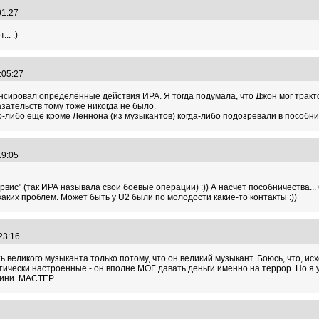
:01:27
.. :)
7:05:27
нсировал определённые действия ИРА. Я тогда подумала, что Джон мог трактова
азательств тому тоже никогда не было.
го-либо ещё кроме Леннона (из музыкантов) когда-либо подозревали в пособн
:19:05
рвис" (так ИРА называла свои боевые операции) :)) А насчет пособничества.
каких проблем. Может быть у U2 были по молодости какие-то контакты :))
:23:16
великого музыканта только потому, что он великий музыкант. Боюсь, что, исхо
чески настроенные - он вполне МОГ давать деньги именно на террор. Но я уж
ллини. МАСТЕР.
8