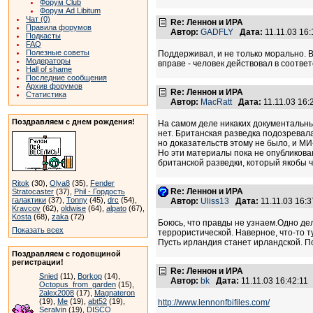
Форум Club
Форум Ad Libitum
Чат (0)
Re: Леннон и ИРА
Правила форумов
Автор:
GADFLY
Дата:
11.11.03 16
Подкасты
FAQ
Полезные советы
Поддерживал, и не только морально. В
Модераторы
вправе - человек действовал в соответ
Hall of shame
Последние сообщения
Архив форумов
Re: Леннон и ИРА
Статистика
Автор:
MacRatt
Дата:
11.11.03 16
Поздравляем с днем рождения!
На самом деле никаких документальн
нет. Британская разведка подозревал
но доказательств этому не было, и М
Но эти материалы пока не опубликованы
британской разведки, который якобы чт
Ritok
(30),
Olya8
(35),
Fender
Re: Леннон и ИРА
Stratocaster
(37),
Phil - Гордость
галактики
(37),
Tonny
(45),
drc
(54),
Автор:
Uliss13
Дата:
11.11.03 16:
Kravcov
(62),
oldwise
(64),
alpato
(67),
Kosta
(68),
zaka
(72)
Боюсь, что правды не узнаем.Одно дел
Показать всех
террористической. Наверное, что-то т
Пусть ирландия станет ирландской. П
Поздравляем с годовщиной
регистрации!
Re: Леннон и ИРА
Snied
(11),
Borkop
(14),
Автор:
bk
Дата:
11.11.03 16:42:1
Octopus_from_garden
(15),
2alex2008
(17),
Magnateron
(19),
Me
(19),
abt52
(19),
http://www.lennonfbifiles.com/
Seralvin
(19),
DISCO