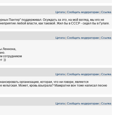
Цитата
Сообщить модераторам
Ссылка
|
|
рных Пантер" поддерживал. Осуждать за это, на мой взгляд, мы его не
 неприятие любой власти, как таковой. Жил бы в СССР - сидел бы в Гулаге.
Цитата
Сообщить модераторам
Ссылка
|
|
ы Леннона,
ано.
шим сотрудником
 :))
Цитата
Сообщить модераторам
Ссылка
|
|
нансировать организацию, которая, что ни говори, является
ере кельтская. Может, кровь взыграла? Маккратни вон тоже написал песню
Цитата
Сообщить модераторам
Ссылка
|
|