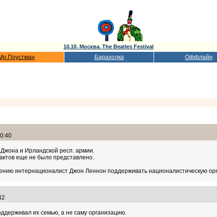
10.10. Москва. The Beatles Festival
Мр.Поустман
Барахолка
Оффлайн
30:40
 Джона и Ирландской респ. армии.
актов еще не было представлено.
 мнению интернационалист Джон Леннон поддерживать националистическую о
:42
оддерживал их семью, а не саму организацию.