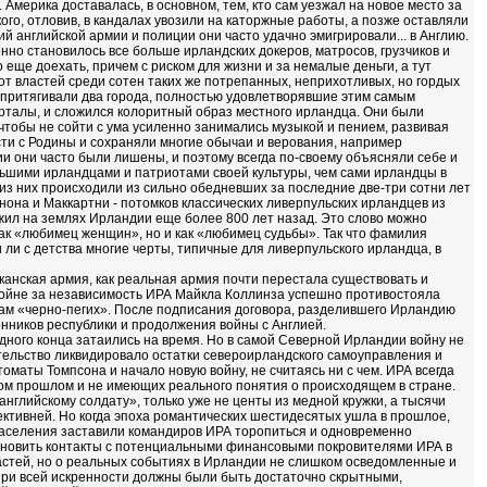
 Америка доставалась, в основном, тем, кто сам уезжал на новое место за
ого, отловив, в кандалах увозили на каторжные работы, а позже оставляли
ий английской армии и полиции они часто удачно эмигрировали... в Англию.
но становилось все больше ирландских докеров, матросов, грузчиков и
еще доехать, причем с риском для жизни и за немалые деньги, а тут
от властей среди сотен таких же потрепанных, неприхотливых, но гордых
е притягивали два города, полностью удовлетворявшие этим самым
арталы, и сложился колоритный образ местного ирландца. Они были
чтобы не сойти с ума усиленно занимались музыкой и пением, развивая
сти с Родины и сохраняли многие обычаи и верования, например
и они часто были лишены, и поэтому всегда по-своему объясняли себе и
ьшими ирландцами и патриотами своей культуры, чем сами ирландцы в
е из них происходили из сильно обедневших за последние две-три сотни лет
нона и Маккартни - потомков классических ливерпульских ирландцев из
жил на землях Ирландии еще более 800 лет назад. Это слово можно
ак «любимец женщин», но и как «любимец судьбы». Так что фамилия
ли с детства многие черты, типичные для ливерпульского ирландца, в
канская армия, как реальная армия почти перестала существовать и
 войне за независимость ИРА Майкла Коллинза успешно противостояла
дам «черно-пегих». После подписания договора, разделившего Ирландию
нников республики и продолжения войны с Англией.
ного конца затаились на время. Но в самой Северной Ирландии войну не
ительство ликвидировало остатки североирландского самоуправления и
оматы Томпсона и начало новую войну, не считаясь ни с чем. ИРА всегда
ном прошлом и не имеющих реального понятия о происходящем в стране.
английскому солдату», только уже не центы из медной кружки, а тысячи
тивней. Но когда эпоха романтических шестидесятых ушла в прошлое,
населения заставили командиров ИРА торопиться и одновременно
становить контакты с потенциальными финансовыми покровителями ИРА в
ластей, но о реальных событиях в Ирландии не слишком осведомленные и
ри всей искренности должны были быть достаточно скрытными,