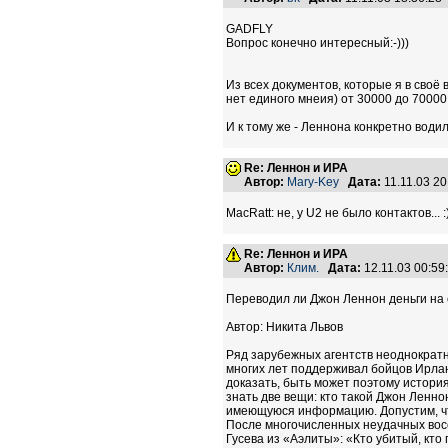
GADFLY
Вопрос конечно интересный:-)))
Из всех документов, которые я в своё
нет единого мнеия) от 30000 до 70000 
И к тому же - Леннона конкретно водили
Re: Леннон и ИРА
Автор:
Mary-Key
Дата:
11.11.03 2
MacRatt: не, у U2 не было контактов... :
Re: Леннон и ИРА
Автор:
Клим.
Дата:
12.11.03 00:5
Переводил ли Джон Леннон деньги на с
Автор: Никита Львов
Ряд зарубежных агентств неоднократ
многих лет поддерживал бойцов Ирлан
доказать, быть может поэтому история 
знать две вещи: кто такой Джон Леннон
имеющуюся информацию. Допустим, что
После многочисленных неудачных восс
Гусева из «Аэлиты»: «Кто убитый, кто