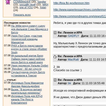
COMMANDER
(20),
Sandjar
http://foia.fbi.gov/lennon.htm
(22),
sexuality itself
(22),
WKH
(23),
one of YOU
(24),
Yutan
http://www.paperlessarchives.com/lenno
(24)
Показать всех
http://www.commondreams.org/views/02
Последние новости:
Ребята, я уже где-то в других темах 
07.08
На Эбби-роуд снимут сцену
для фильмов Сэма Мендеса о
Битлз
Re: Леннон и ИРА
07.08
Умер Пол Свон, участник
Автор:
GADFLY
Дата:
11.11.03 16
технической команды
Маккартни
Ну, Малькольму Х Леннон уж точно ден
07.08
PHIX и Битлз представили
характеристики с предполагаемыми дейс
куртку в стиле эпохи «Rubber
Soul»
07.08
Музыкальный критик Билл
Re: Леннон и ИРА
Уаймен представил рейтинг
Автор:
MacRatt
Дата:
11.11.03 16
песен Битлз в новой книге
07.08
Умер продюсер Уильям Орбит
2_bk
06.08
`Revolver`: 60 лет спустя
Спасибо за ссылки :)
05.08
Скульптурную группу Битлз
установили в Томске
... статьи:
Re: Леннон и ИРА
07.08
Интервью Пола Маккартни
Автор:
bk
Дата:
11.11.03 16:55:4
Амелии Димольденберг
04.08
Бьорк: “В воздухе витают
Исходя из оперативной информации из 
разительные перемены”
01.08
Интервью Пола для ЮТуб
Я не думаю, что Джон давал деньги И
канала The Rest is
Entertainment