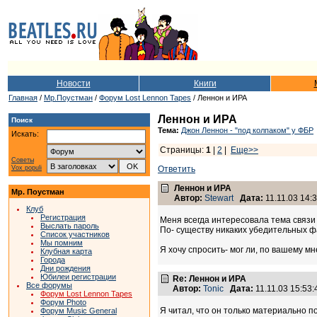
Новости
Книги
Главная
/
Мр.Поустман
/
Форум Lost Lennon Tapes
/ Леннон и ИРА
Леннон и ИРА
Поиск
Тема:
Джон Леннон - "под колпаком" у ФБР
Искать:
Страницы:
1
|
2
|
Еще>>
Советы
Vox populi
Ответить
Леннон и ИРА
Мр. Поустман
Автор:
Stewart
Дата:
11.11.03 14:
Клуб
Регистрация
Меня всегда интересовала тема связи
Выслать пароль
По- существу никаких убедительных ф
Список участников
Мы помним
Я хочу спросить- мог ли, по вашему
Клубная карта
Города
Дни рождения
Юбилеи регистрации
Re: Леннон и ИРА
Все форумы
Автор:
Tonic
Дата:
11.11.03 15:53
Форум Lost Lennon Tapes
Форум Photo
Я читал, что он только материально п
Форум Music General