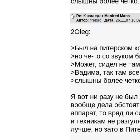
слышны более четко.
Re: К нам едет Manfred Mann
Автор:
f!reb!rd
Дата:
26.11.07 18:
2Oleg:
>Был на питерском к
>но че-то со звуком б
>Может, сидел не там
>Вадима, так там все
>слышны более четко
Я вот ни разу не был
вообще дела обстоят
аппарат, то вряд ли 
и техникам не разгул
лучше, но зато в Пит