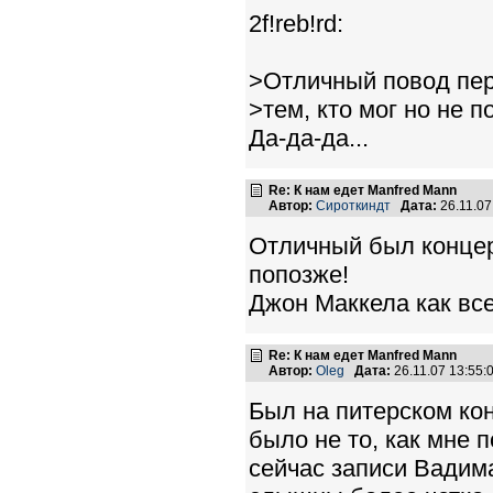
2f!reb!rd:
>Отличный повод пер
>тем, кто мог но не п
Да-да-да...
Re: К нам едет Manfred Mann
Автор:
Сироткиндт
Дата:
26.11.0
Отличный был концер
попозже!
Джон Маккела как все
Re: К нам едет Manfred Mann
Автор:
Oleg
Дата:
26.11.07 13:55
Был на питерском кон
было не то, как мне 
сейчас записи Вадима