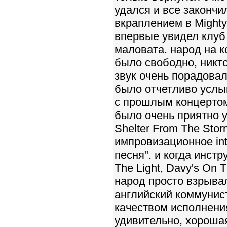
удался и все закончи
вкраплением в Mighty 
впервые увидел клуб
маловата. народ на к
было свободно, никто
звук очень порадовал
было отчетливо услы
с прошлым концертом
было очень приятно у
Shelter From The Sto
импровизационное intr
песня". и когда инст
The Light, Davy's On T
народ просто взрыва
английский коммунист
качеством исполнения
удивительно, хорошая