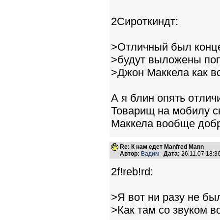
2Сироткиндт:
>Отличный был конце
>будут выложены по
>Джон Маккела как в
А я блин опять отлич
Товарищ на мобилу сн
Маккела вообще добр
Re: К нам едет Manfred Mann
Автор:
Вадим
Дата:
26.11.07 18:
2f!reb!rd:
>Я вот ни разу не бы
>Как там со звуком 