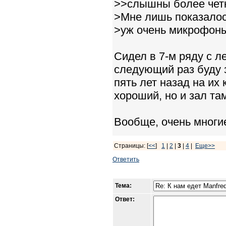
>>слышны более чет
>Мне лишь показалось,
>уж очень микрофоны 
Сидел в 7-м ряду с ле
следующий раз буду з
пять лет назад на их
хороший, но и зал т
Вообще, очень многи
Страницы: [
<<
]
1
|
2
|
3
|
4
|
Еще>>
Ответить
Тема:
Ответ: