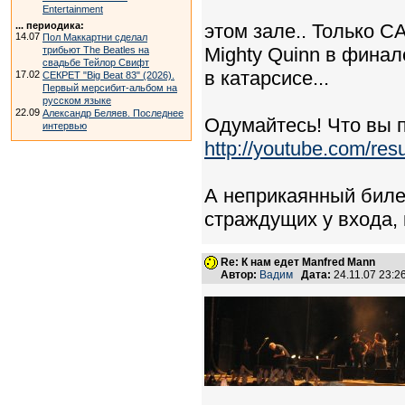
Entertainment
... периодика:
этом зале.. Только СА
14.07
Пол Маккартни сделал
Mighty Quinn в финале
трибьют The Beatles на
свадьбе Тейлор Свифт
в катарсисе...
17.02
СЕКРЕТ "Big Beat 83" (2026).
Первый мерсибит-альбом на
русском языке
22.09
Александр Беляев. Последнее
Одумайтесь! Что вы п
интервью
http://youtube.com/r
А неприкаянный билет
страждущих у входа, к
Re: К нам едет Manfred Mann
Автор:
Вадим
Дата:
24.11.07 23: