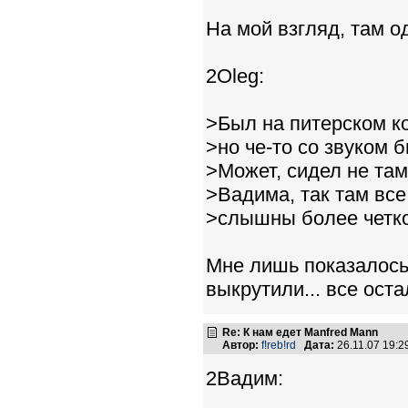
На мой взгляд, там о
2Oleg:
>Был на питерском к
>но че-то со звуком б
>Может, сидел не там
>Вадима, так там все
>слышны более четко
Мне лишь показалось,
выкрутили... все оста
Re: К нам едет Manfred Mann
Автор:
f!reb!rd
Дата:
26.11.07 19:
2Вадим: