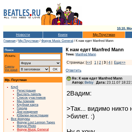
10.10. Мо
Новости
Книги
Мр.Поустман
Главная
/
Мр.Поустман
/
Форум Music General
/ К нам едет Manfred Mann
К нам едет Manfred Mann
Поиск
Тема:
Manfred Mann
Искать:
Страницы: [
<<
]
1
|
2
|
3
|
4
|
Еще>>
Советы
Vox populi
Ответить
Re: К нам едет Manfred Mann
Мр. Поустман
Автор:
Betsy
Дата:
23.11.07 18:2
Клуб
Регистрация
2Вадим:
Выслать пароль
Список участников
Мы помним
Клубная карта
>Так... видимо никто 
Города
Дни рождения
>билет. :)
Юбилеи регистрации
Все форумы
Форум Lost Lennon Tapes
Форум Photo
Форум Music General
Ну я хочу....