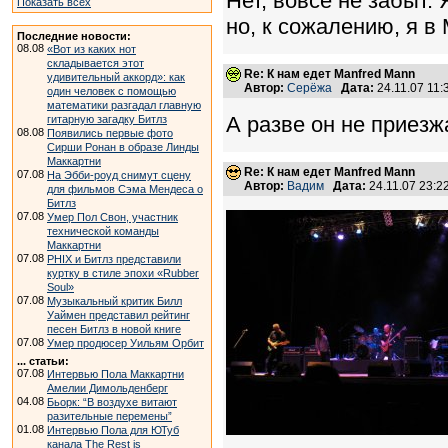
Нет, вовсе не забыт.
Показать всех
но, к сожалению, я в
Последние новости:
08.08
«Вот из каких нот
складывается этот
Re: К нам едет Manfred Mann
удивительный аккорд»: как
Автор:
Серёжа
Дата:
24.11.07 11
один человек с помощью
математики разгадал главную
А разве он не приезж
гитарную загадку Битлз
08.08
Появились первые фото
Сирши Ронан в образе Линды
Маккартни
Re: К нам едет Manfred Mann
07.08
На Эбби-роуд снимут сцену
Автор:
Вадим
Дата:
24.11.07 23:
для фильмов Сэма Мендеса о
Битлз
07.08
Умер Пол Свон, участник
технической команды
Маккартни
07.08
PHIX и Битлз представили
куртку в стиле эпохи «Rubber
Soul»
07.08
Музыкальный критик Билл
Уаймен представил рейтинг
песен Битлз в новой книге
07.08
Умер продюсер Уильям Орбит
... статьи:
07.08
Интервью Пола Маккартни
Амелии Димольденберг
04.08
Бьорк: “В воздухе витают
разительные перемены”
01.08
Интервью Пола для ЮТуб
канала The Rest is