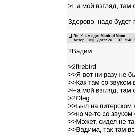
>На мой взгляд, там 
Здорово, надо будет 
Re: К нам едет Manfred Mann
Автор:
Oleg
Дата:
26.11.07 19:40
2Вадим:
>2f!reb!rd:
>>Я вот ни разу не б
>>Как там со звуком
>На мой взгляд, там 
>2Oleg:
>>Был на питерском 
>>но че-то со звуком 
>>Может, сидел не та
>>Вадима, так там вс