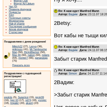
Форум Club
Форум Ad Libitum
Чат (0)
Правила форумов
Re: К нам едет Manfred Mann
Подкасты
Автор:
Вадим
Дата:
23.11.07 18:
FAQ
Полезные советы
Модераторы
2Betsy:
Hall of shame
Последние сообщения
Архив форумов
Статистика
Вот кабы не тыщи кил
Поздравляем с днем рождения!
Mikich22
(27),
Lesya
(36),
Re: К нам едет Manfred Mann
gniknuss
(41),
Mr.Tambourine
Автор:
Вадим
Дата:
24.11.07 06:
Man
(50),
Rick&Backer
(50),
Max 66
(60),
nabon
(64),
nolans
Забыт старик Manfred,
(64),
monter7
(66),
ganapataja
(75)
Показать всех
Re: К нам едет Manfred Mann
Поздравляем с годовщиной
Автор:
Simon
Дата:
24.11.07 11:1
регистрации!
2Вадим:
>Забыт старик Manfred
egoktis
(5),
Superkot
(15),
igrok99
(16),
Igor 63
(17),
od74
(18),
уоллес
(18),
Impaler
(20),
akash
(23)