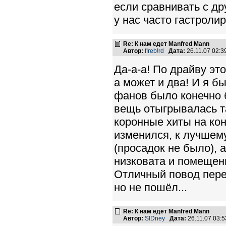
если сравнивать с дру
у нас часто гастролир
Re: К нам едет Manfred Mann
Автор:
f!reb!rd
Дата:
26.11.07 02:
Да-а-а! По драйву эт
а может и два! И я б
фанов было конечно 
вещь отыгрывалась т
коронные хиты на кон
изменился, к лучшем
(просадок не было), 
низковата и помещен
Отличный повод пере
но не пошёл...
Re: К нам едет Manfred Mann
Автор:
SIDney
Дата:
26.11.07 03: