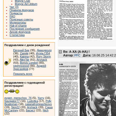
Форум Club
Форум Ad Libitum
Чат (0)
Правила форумов
Подкасты
FAQ
Полезные советы
Модераторы
Hall of shame
Последние сообщения
Архив форумов
Статистика
Поздравляем с днем рождения!
Евгений Бик
(35),
Димедролл
Re: А-ХА (A-HA) !
(36),
Zapple
(40),
Игорь7354
Автор:
PFC
Дата:
16.06.25 14:42
(40),
Katrina
(42),
Rory Storm
(43),
AlexYar
(61),
Arshack
(63),
Borick London
(65),
stjohnswood
(66),
Андрей
Хрисанфов
(77)
Показать всех
Поздравляем с годовщиной
регистрации!
evgen_menschov_76
(5),
Yurry
(16),
Navigator77
(16),
Ludo4ka
(17),
Polly
Beatloman
(18),
satanafrompashkovo
(19),
Sion22
(20),
Arshack
(20),
Саша
McCartney
(22),
Басист
(22),
Nich
(22)