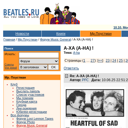
10.10. Мо
Новости
Книги
Мр.Поустман
Главная
/
Мр.Поустман
/
Форум Music General
/ А-ХА (A-HA) !
А-ХА (A-HA) !
Поиск
Тема:
A-ha
Искать:
Страницы (
1
…
27
): [
<<
]
23
|
24
|
25
|
2
Советы
Vox populi
Ответить
Re: А-ХА (A-HA) !
Мр. Поустман
Автор:
PFC
Дата:
10.06.25 22:51
Клуб
Регистрация
Выслать пароль
Список участников
Мы помним
Клубная карта
Города
Дни рождения
Юбилеи регистрации
Все форумы
Форум Lost Lennon Tapes
Форум Photo
Форум Music General