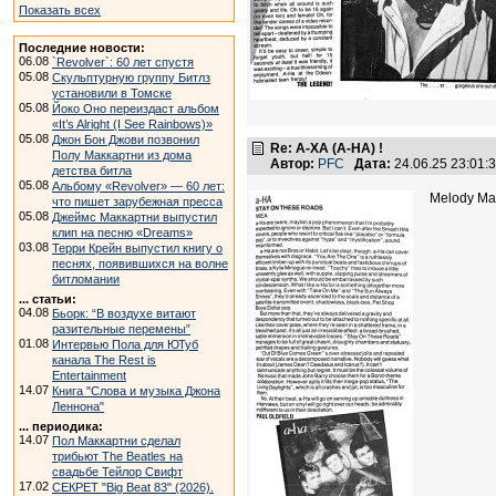
Показать всех
Последние новости:
06.08
`Revolver`: 60 лет спустя
05.08
Скульптурную группу Битлз
установили в Томске
05.08
Йоко Оно переиздаст альбом
«It’s Alright (I See Rainbows)»
05.08
Джон Бон Джови позвонил
Re: А-ХА (A-HA) !
Полу Маккартни из дома
Автор:
PFC
Дата:
24.06.25 23:01
детства битла
05.08
Альбому «Revolver» — 60 лет:
Melody Ma
что пишет зарубежная пресса
05.08
Джеймс Маккартни выпустил
клип на песню «Dreams»
03.08
Терри Крейн выпустил книгу о
песнях, появившихся на волне
битломании
... статьи:
04.08
Бьорк: “В воздухе витают
разительные перемены”
01.08
Интервью Пола для ЮТуб
канала The Rest is
Entertainment
14.07
Книга "Слова и музыка Джона
Леннона"
... периодика:
14.07
Пол Маккартни сделал
трибьют The Beatles на
свадьбе Тейлор Свифт
17.02
СЕКРЕТ "Big Beat 83" (2026).