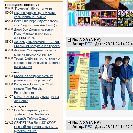
Последние новости:
06.08
`Revolver`: 60 лет спустя
05.08
Скульптурную группу Битлз
установили в Томске
05.08
Йоко Оно переиздаст альбом
«It’s Alright (I See Rainbows)»
05.08
Джон Бон Джови позвонил
Полу Маккартни из дома
детства битла
Re: А-ХА (A-HA) !
05.08
Альбому «Revolver» — 60 лет:
Автор:
PFC
Дата:
28.11.24 14:27
что пишет зарубежная пресса
05.08
Джеймс Маккартни выпустил
клип на песню «Dreams»
03.08
Терри Крейн выпустил книгу о
песнях, появившихся на волне
битломании
... статьи:
04.08
Бьорк: “В воздухе витают
разительные перемены”
01.08
Интервью Пола для ЮТуб
канала The Rest is
Entertainment
14.07
Книга "Слова и музыка Джона
Леннона"
... периодика:
14.07
Пол Маккартни сделал
трибьют The Beatles на
свадьбе Тейлор Свифт
17.02
Re: А-ХА (A-HA) !
СЕКРЕТ "Big Beat 83" (2026).
Автор:
PFC
Дата:
28.11.24 14:27
Первый мерсибит-альбом на
русском языке