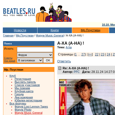
10.10. Мо
Новости
Книги
Мр.Поустман
Главная
/
Мр.Поустман
/
Форум Music General
/ А-ХА (A-HA) !
А-ХА (A-HA) !
Поиск
Тема:
A-ha
Искать:
Страницы (
1
…
27
): [
<<
]
22
|
23
|
24
|
2
Советы
Vox populi
Ответить
Re: А-ХА (A-HA) !
Мр. Поустман
Автор:
PFC
Дата:
28.11.24 14:27
Клуб
Регистрация
Выслать пароль
Список участников
Мы помним
Клубная карта
Города
Дни рождения
Юбилеи регистрации
Все форумы
Форум Lost Lennon Tapes
Форум Photo
Форум Music General