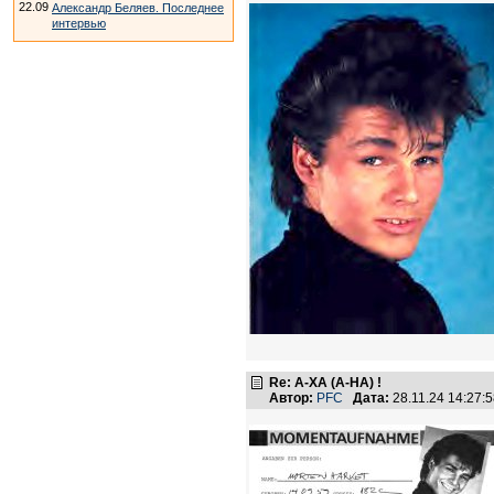
22.09
Александр Беляев. Последнее
интервью
Re: А-ХА (A-HA) !
Автор:
PFC
Дата:
28.11.24 14:27