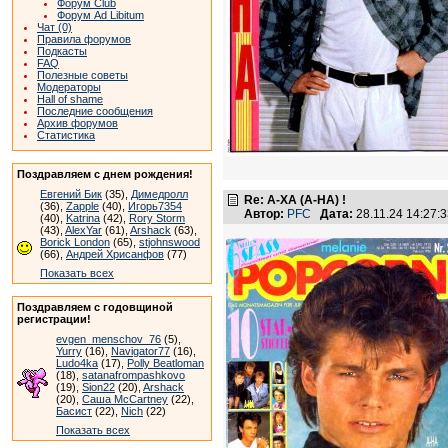
Форум Club
Форум Ad Libitum
Чат (0)
Правила форумов
Подкасты
FAQ
Полезные советы
Модераторы
Hall of shame
Последние сообщения
Архив форумов
Статистика
Поздравляем с днем рождения!
Евгений Бик
(35),
Димедролл
Re: А-ХА (A-HA) !
(36),
Zapple
(40),
Игорь7354
Автор:
PFC
Дата:
28.11.24 14:27
(40),
Katrina
(42),
Rory Storm
(43),
AlexYar
(61),
Arshack
(63),
Borick London
(65),
stjohnswood
(66),
Андрей Хрисанфов
(77)
Показать всех
Поздравляем с годовщиной
регистрации!
evgen_menschov_76
(5),
Yurry
(16),
Navigator77
(16),
Ludo4ka
(17),
Polly Beatloman
(18),
satanafrompashkovo
(19),
Sion22
(20),
Arshack
(20),
Саша McCartney
(22),
Басист
(22),
Nich
(22)
Показать всех