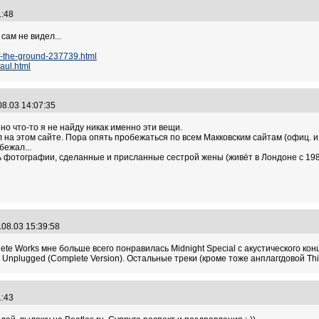
41:48
сам не видел...
ff-the-ground-237739.html
aul.html
08.03 14:07:35
 но что-то я не найду никак именно эти вещи.
 на этом сайте. Пора опять пробежаться по всем Макковским сайтам (офиц. и
бежал...
ить фотографии, сделанные и присланные сестрой жены (живёт в Лондоне с 19
.08.03 15:39:58
lete Works мне больше всего понравилась Midnight Special с акустического ко
nplugged (Complete Version). Остальные треки (кроме тоже анплаггдовой Thin
01:43