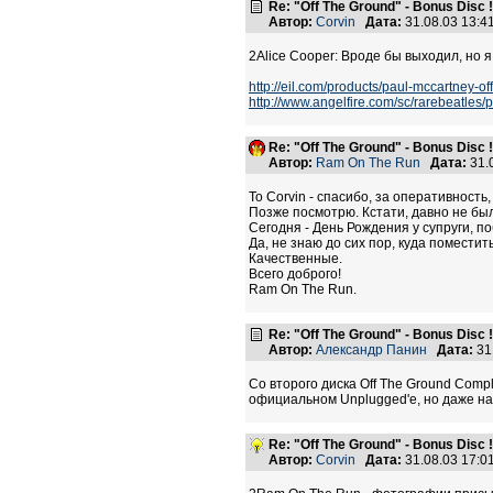
Re: "Off The Ground" - Bonus Disc !
Автор:
Corvin
Дата:
31.08.03 13:
2Alice Cooper: Вроде бы выходил, но я 
http://eil.com/products/paul-mccartney-o
http://www.angelfire.com/sc/rarebeatles/p
Re: "Off The Ground" - Bonus Disc !
Автор:
Ram On The Run
Дата:
31.
To Corvin - спасибо, за оперативность,
Позже посмотрю. Кстати, давно не был
Сегодня - День Рождения у супруги, по
Да, не знаю до сих пор, куда помест
Качественные.
Всего доброго!
Ram On The Run.
Re: "Off The Ground" - Bonus Disc !
Автор:
Александр Панин
Дата:
31
Со второго диска Off The Ground Comp
официальном Unplugged'e, но даже на U
Re: "Off The Ground" - Bonus Disc !
Автор:
Corvin
Дата:
31.08.03 17: