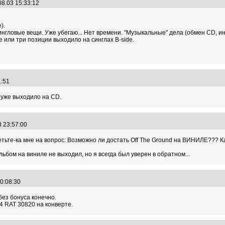
08.03 15:33:12
).
сингловые вещи. Уже убегаю... Нет времени. "Музыкальные" дела (обмен CD, ин
е или три позиции выходило на синглах B-side.
51:51
о уже выходило на CD.
3 23:57:00
ветьте-ка мне на вопрос: Возможно ли достать Off The Ground на ВИНИЛЕ??? К
льбом на виниле не выходил, но я всегда был уверен в обратном...
00:08:30
без бонуса конечно.
4 RAT 30820 на конверте.