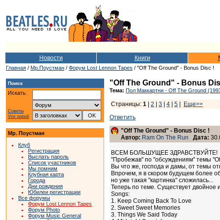
Новости
Книги
Главная
/
Мр.Поустман
/
Форум Lost Lennon Tapes
/ "Off The Ground" - Bonus Disc !
"Off The Ground" - Bonus Dis
Поиск
Тема:
Пол Маккартни - Off The Ground (199
Искать:
Страницы:
1
|
2
|
3
|
4
|
5
|
Еще>>
Советы
Vox populi
Ответить
"Off The Ground" - Bonus Disc !
Мр. Поустман
Автор:
Ram On The Run
Дата:
30.
Клуб
Регистрация
ВСЕМ БОЛЬШУЩЕЕ ЗДРАВСТВУЙТЕ!
Выслать пароль
"Пробежав" по "обсуждениям" темы "Of
Список участников
Вы что же, господа и дамы, от темы о
Мы помним
Впрочем, я в скором будущем более о
Клубная карта
но уже такая "картинка" сложилась...
Города
Дни рождения
Теперь по теме. Существует двойное и
Юбилеи регистрации
Songs:
Все форумы
1. Keep Coming Back To Love
Форум Lost Lennon Tapes
2. Sweet Sweet Memories
Форум Photo
3. Things We Said Today
Форум Music General