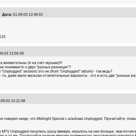
Дата:
01.09.03 13:46:01
 133
09.03 13:56:39
 внимательны (я на счёт музыки)!!!
 не понимаете о двух "разных разницах"?
plugged" session) это не (from "Unplugged" album) - так ведь?
о, даже мало-мальски отличительные варианты - это и есть две "разные раз
.
.09.03 14:11:48
не говорил нигде, что Midnight Special с альбома Unplugged. Прочитайте, пожал
 MTV Unplugged писались сразу вживую, игралось на них больше, чем потом вы
дно и то же. Послушайте полную версию знаменитого акустического концерта К