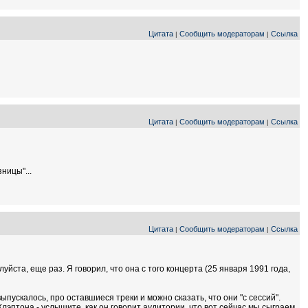
Цитата
Сообщить модераторам
Ссылка
|
|
Цитата
Сообщить модераторам
Ссылка
|
|
ницы"...
Цитата
Сообщить модераторам
Ссылка
|
|
уйста, еще раз. Я говорил, что она с того концерта (25 января 1991 года,
пускалось, про оставшиеся треки и можно сказать, что они "с сессий".
лэптона - услышите, как он говорит аудитории, что вот сейчас мы сыграем