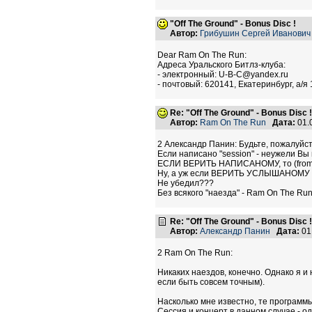
"Off The Ground" - Bonus Disc !
Автор:
Грибушин Сергей Иванович
Dear Ram On The Run:
Адреса Уральского Битлз-клуба:
- электронный: U-B-C@yandex.ru
- почтовый: 620141, Екатеринбург, а/я
Re: "Off The Ground" - Bonus Disc !
Автор:
Ram On The Run
Дата:
01.
2 Александр Панин: Будьте, пожалуйста
Если написано "session" - неужели Вы
ЕСЛИ ВЕРИТЬ НАПИСАНОМУ, то (from "Un
Ну, а уж если ВЕРИТЬ УСЛЫШАНОМУ - т
Не убедил???
Без всякого "наезда" - Ram On The Run
Re: "Off The Ground" - Bonus Disc !
Автор:
Александр Панин
Дата:
01
2 Ram On The Run:
Никаких наездов, конечно. Однако я и 
если быть совсем точным).
Насколько мне известно, те программы
Сессия и концерт в данном случае - о