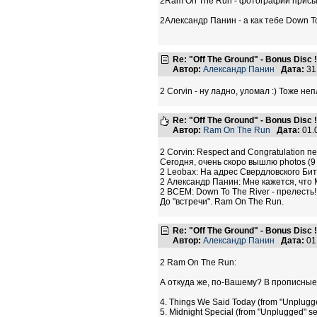
2Ram On The Run - фотографии присыла
2Александр Панин - а как тебе Down To
Re: "Off The Ground" - Bonus Disc !
Автор:
Александр Панин
Дата:
31
2 Corvin - ну ладно, уломал :) Тоже н
Re: "Off The Ground" - Bonus Disc !
Автор:
Ram On The Run
Дата:
01.
2 Corvin: Respect and Congratulation
Сегодня, очень скоро вышлю photos (9 
2 Leobax: На адрес Свердловского Бит
2 Александр Панин: Мне кажется, что M
2 ВСЕМ: Down To The River - прелесть!
До "встречи". Ram On The Run.
Re: "Off The Ground" - Bonus Disc !
Автор:
Александр Панин
Дата:
01
2 Ram On The Run:
А откуда же, по-Вашему? В прописные 
4. Things We Said Today (from "Unplugg
5. Midnight Special (from "Unplugged" s