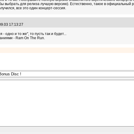
бы выбрать для релиза лучшую версию). Естественно, такое в официальный рел
лучился, все это один концерт-сессия.
09.03 17:13:27
- одно и то же", то пусть так и будет...
аниями - Ram On The Run.