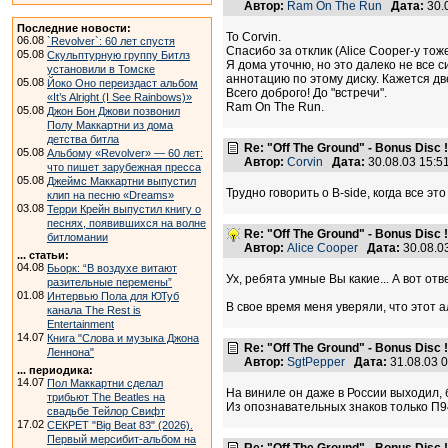
Автор:
Ram On The Run
Дата:
30.
Последние новости:
To Corvin.
06.08
`Revolver`: 60 лет спустя
Спасибо за отклик (Alice Cooper-у тоже
05.08
Скульптурную группу Битлз
Я дома уточню, но это далеко не все 
установили в Томске
аннотацию по этому диску. Кажется дв
05.08
Йоко Оно переиздаст альбом
Всего доброго! До "встречи".
«It’s Alright (I See Rainbows)»
Ram On The Run.
05.08
Джон Бон Джови позвонил
Полу Маккартни из дома
детства битла
Re: "Off The Ground" - Bonus Disc !
05.08
Альбому «Revolver» — 60 лет:
Автор:
Corvin
Дата:
30.08.03 15:
что пишет зарубежная пресса
05.08
Джеймс Маккартни выпустил
Трудно говорить о B-side, когда все эт
клип на песню «Dreams»
03.08
Терри Крейн выпустил книгу о
песнях, появившихся на волне
Re: "Off The Ground" - Bonus Disc !
битломании
Автор:
Alice Cooper
Дата:
30.08.0
... статьи:
04.08
Бьорк: “В воздухе витают
Ух, ребята умные Вы какие... А вот от
разительные перемены”
01.08
Интервью Пола для ЮТуб
В свое время меня уверяли, что этот а
канала The Rest is
Entertainment
14.07
Книга "Слова и музыка Джона
Re: "Off The Ground" - Bonus Disc !
Леннона"
Автор:
SgtPepper
Дата:
31.08.03 
... периодика:
14.07
Пол Маккартни сделал
На виниле он даже в России выходил, 
трибьют The Beatles на
Из опознавательных знаков только П9
свадьбе Тейлор Свифт
17.02
СЕКРЕТ "Big Beat 83" (2026).
Первый мерсибит-альбом на