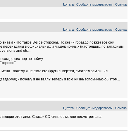
Цитата
Сообщить модераторам
Ссылка
|
|
Цитата
Сообщить модераторам
Ссылка
|
|
 знаем - что такое B-side стороны. Позже (и гораздо позже) все они
 и не переизданы в официальных и лицензионных (настоящих, по западным
ersions and etc...
, сам до сих пор не пойму.
 "хорошо".
 меня - почему я не взял его (крутил, вертел, смотрел сам винил -
задарма!) - почему я не взял? Теперь я всю жизнь вспоминаю об этом...
Цитата
Сообщить модераторам
Ссылка
|
|
тавляющие этот диск. Список CD-синглов можно посмотреть на