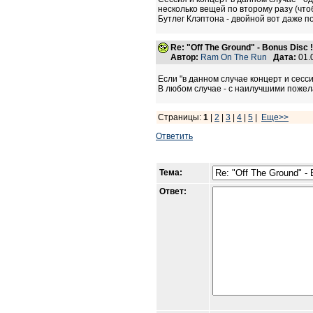
несколько вещей по второму разу (что
Бутлег Клэптона - двойной вот даже по
Re: "Off The Ground" - Bonus Disc !
Автор:
Ram On The Run
Дата:
01.
Если "в данном случае концерт и сессия 
В любом случае - с наилучшими пожел
Страницы:
1
|
2
|
3
|
4
|
5
|
Еще>>
Ответить
Тема:
Ответ: