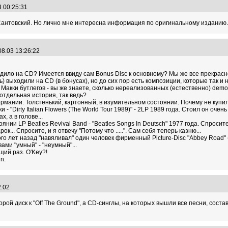
3 00:25:31
. Сантовский. Но лично мне интересна информация по оригинальному изданию.
08.03 13:26:22
ходило на CD? Имеется ввиду сам Bonus Disc к основному? Мы же все прекрасно
ь) выходили на CD (в бонусах), но до сих пор есть композиции, которые так
 Макки бутлегов - вы же знаете, сколько нереализованных (естественно) demo, v
 отдельная история, так ведь?
Германии. Толстенький, картонный, в изумительном состоянии. Почему не купил
 - "Dirty Italian Flowers (The World Tour 1989)" - 2LP 1989 года. Стоил он очень
, а в голове...
нии LP Beatles Revival Band - "Beatles Songs In Deutsch" 1977 года. Спросите
ок... Спросите, и я отвечу "Потому что .....". Сам себя теперь казню...
го лет назад "навяливал" один человек фирменный Picture-Disc "Abbey Road" (
ами "умный" - "неумный"...
щий раз. O'Key?!
n.
32:02
орой диск к "Off The Ground", а CD-синглы, на которых вышли все песни, сос