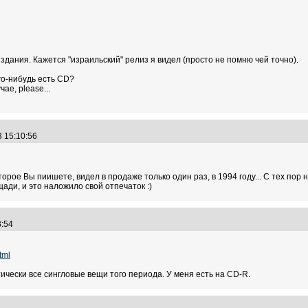
здания. Кажется "израильский" релиз я видел (просто не помню чей точно).
го-нибудь есть CD?
ае, please...
3 15:10:56
орое Вы пиишете, видел в продаже только один раз, в 1994 году... С тех пор 
ади, и это наложило свой отпечаток :)
23:54
tml
ически все сингловые вещи того периода. У меня есть на CD-R.