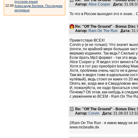
Re: "Off The Ground" - Bonus Disc !
русском языке
Автор:
Alice Cooper
Дата:
31.08.0
22.09
Александр Беляев. Последнее
интервью
То что в России выходил это я знаю..
Re: "Off The Ground" - Bonus Disc !
Автор:
Ram On The Run
Дата:
31.
Приветствую ВСЕХ!
Corvin-у (и не только): Что значит вы
(почти, по крайней мере большая част
меркам) изданиях. Так ведь? Сколько у
Если брать Mp3 формат - так это ведь
Alice Cooper-у: Я видел этот винил в 
Хотя я в тот раз приобрёл bootleg Макки
Хотя, проблема очень часто не в деньгах
Там же я видел тоже в идеальном состоя
нулёвый), ведь стоил он каких-то 20 мар
Опять же, когда мне в Свердловске мно
И, пожалуйста, не надо бросаться слов
Почему? Об этом, как-нибудь в следую
с уважением ко ВСЕМ - Ram On The Ru
Re: "Off The Ground" - Bonus Disc !
Автор:
Corvin
Дата:
31.08.03 13:
2Ram On The Run - я имею ввиду не вт
www.mcbeatle.de