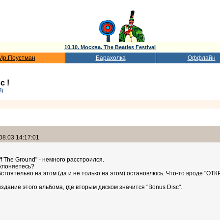
10.10. Москва. The Beatles Festival
Мр.Поустман
Барахолка
Оффлайн
c !
3)
08.03 14:17:01
f The Ground" - немного расстроился.
тклоняетесь?
бстоятельно на этом (да и не только на этом) остановлюсь. Что-то вроде "О
здание этого альбома, где вторым диском значится "Bonus Disc".