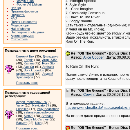
4. Midnight Special
Форум Club
Форум Ad Libitum
5. Style Style
Чат (0)
6. I Can't Imagine
Правила форумов
7. Cosmically Conscious
Подкасты
8. Down To The River
FAQ
9. Soggy Noodle
Полезные советы
Есть также и отдельные (одиночные) и
Модераторы
Hall of shame
У меня он на MC (пока).
Последние сообщения
Кто-нибудь что-то знает об этом? У ко
Архив форумов
Ваше резюме, пожалуйста, в таком случ
Статистика
Ram On The Run.
Поздравляем с днем рождения!
Re: "Off The Ground" - Bonus Disc !
Евгений Бик
(35),
Димедролл
Автор:
Alice Cooper
Дата:
30.08.0
(36),
Zapple
(40),
Игорь7354
(40),
Katrina
(42),
Rory Storm
To Ram On The Run:
(43),
AlexYar
(61),
Arshack
(63),
Borick London
(65),
stjohnswood
(66),
Андрей
Приветствую! Лично я издание, про кот
Хрисанфов
(77)
сразу после концерта на Красной площ
Показать всех
Re: "Off The Ground" - Bonus Disc !
Поздравляем с годовщиной
Автор:
Corvin
Дата:
30.08.03 15:
регистрации!
evgen_menschov_76
(5),
Это немецкое издание:
Yurry
(16),
Navigator77
(16),
http://www.mcbeatle.de/macca/a/otgtcw.h
Ludo4ka
(17),
Polly Beatloman
(18),
satanafrompashkovo
На втором диске представленны практ
(19),
Sion22
(20),
Arshack
(20),
Саша McCartney
(22),
Басист
(22),
Nich
(22)
Re: "Off The Ground" - Bonus Disc !
Показать всех