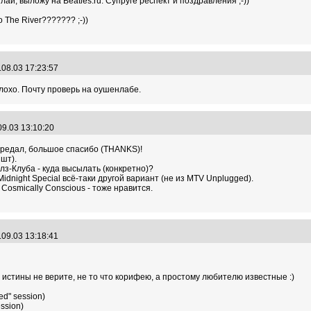
й, выложу на Beatles.ru. Супруге респект и поздравления ;-))
 The River??????? ;-))
.08.03 17:23:57
еплохо. Почту проверь на оушенлабе.
09.03 13:10:20
 передал, большое спасибо (THANKS)!
шт).
лз-Клуба - куда высылать (конкретно)?
idnight Special всё-таки другой вариант (не из MTV Unplugged).
 Cosmically Conscious - тоже нравится.
.09.03 13:18:41
истины не верите, не то что корифею, а простому любителю известные :)
ed" session)
ession)