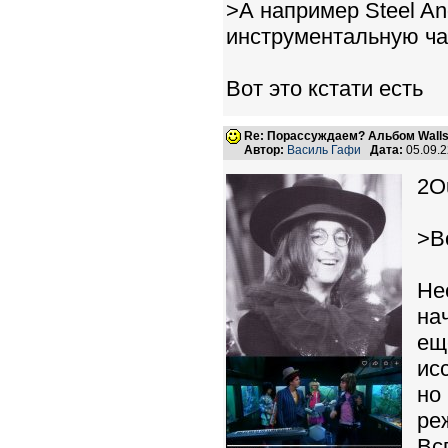
>А например Steel An
инструментальную час
Вот это кстати есть
Re: Порассуждаем? Альбом Walls
Автор:
Василь Гафи
Дата:
05.09.
2O
>В
Не
на
ещ
ис
но
ре
Вс