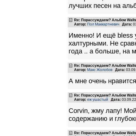
лучших песен на альб
Re: Порассуждаем? Альбом Walls
Автор:
Пол Маккартневич
Дата:
0
Именно! И ещё bless 
халтурными. Не сравни
года .. а больше, на 
Re: Порассуждаем? Альбом Walls
Автор:
Макс Жолобов
Дата:
03.09
А мне очень нравится
Re: Порассуждаем? Альбом Walls
Автор:
еж ушастый
Дата:
03.09.2
Corvin, жму лапу! М
содержанию и глубоки
Re: Порассуждаем? Альбом Walls