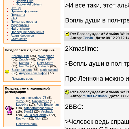
Форум Club
>И все таки, этот а
Форум Ad Libitum
Чат (0)
Правила форумов
Подкасты
FAQ
Вопль души в пол-тре
Полезные советы
Модераторы
Hall of shame
Последние сообщения
Re: Порассуждаем? Альбом Walls
Архив форумов
Автор:
Corvin
Дата:
08.12.20 12:
Статистика
2Xmastime:
Поздравляем с днем рождения!
Евгений Бик
(35),
Димедролл
(36),
Zapple
(40),
Игорь7354
>Вопль души в пол-тр
(40),
Katrina
(42),
Rory Storm
(43),
AlexYar
(61),
Arshack
(63),
Borick London
(65),
stjohnswood
(66),
Андрей Хрисанфов
(77)
Про Леннона можно и 
Показать всех
Поздравляем с годовщиной
регистрации!
Re: Порассуждаем? Альбом Walls
Автор:
mister Postman
Дата:
08.12
evgen_menschov_76
(5),
Yurry
(16),
Navigator77
(16),
Ludo4ka
(17),
Polly Beatloman
2BBC:
(18),
satanafrompashkovo
(19),
Sion22
(20),
Arshack
(20),
Саша McCartney
(22),
Басист
(22),
Nich
(22)
>Человек ведь спраш
Показать всех