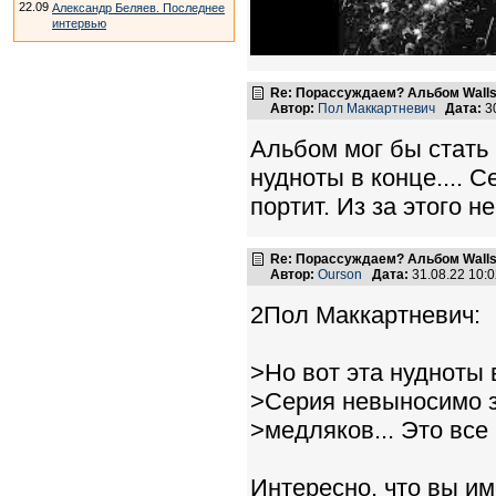
22.09
Александр Беляев. Последнее
интервью
Re: Порассуждаем? Альбом Walls
Автор:
Пол Маккартневич
Дата:
3
Альбом мог бы стать
нудноты в конце.... 
портит. Из за этого 
Re: Порассуждаем? Альбом Walls
Автор:
Ourson
Дата:
31.08.22 10:
2Пол Маккартневич:
>Но вот эта нудноты в
>Серия невыносимо з
>медляков... Это все 
Интересно, что вы им