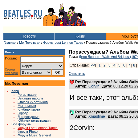
Новости
Книги
Мр.Поус
Главная
/
Мр.Поустман
/
Форум Lost Lennon Tapes
/ Порассуждаем? Альбом Walls An
Порассуждаем? Альбом Wall
Поиск
Тема:
Джон Леннон - Walls And Bridges (197
Искать:
Страницы: [
<<
]
1
|
2
|
3
|
4
|
5
|
6
|
7
|
8
|
Советы
Vox populi
Ответить
Re: Порассуждаем? Альбом Walls
Мр. Поустман
Автор:
Corvin
Дата:
08.12.20 02:
Клуб
Регистрация
И все таки, этот ал
Выслать пароль
Список участников
Мы помним
Клубная карта
Re: Порассуждаем? Альбом Walls
Города
Автор:
Xmastime
Дата:
08.12.20 
Дни рождения
Юбилеи регистрации
Все форумы
2Corvin:
Форум Lost Lennon Tapes
Форум Photo
Форум Music General