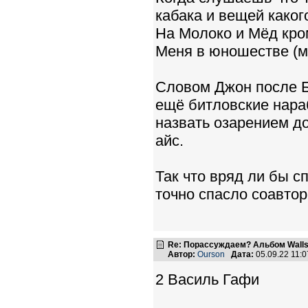
кабака и вещей каког
На Молоко и Мёд кро
Меня в юношестве (м
Словом Джон после Б
ещё битловские нара
назвать озарением до
айс.
Так что вряд ли бы с
точно спасло соавтор
Re: Порассуждаем? Альбом Walls
Автор:
Ourson
Дата:
05.09.22 11:
2 Василь Гафи