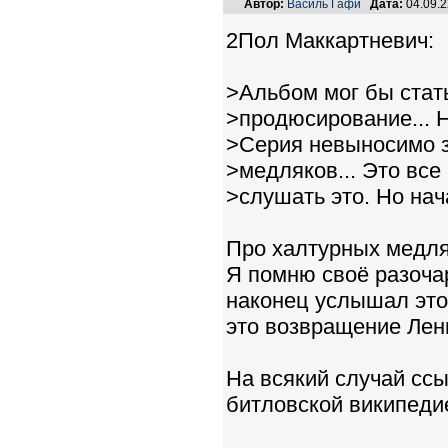
Автор:
Василь Гафи
Дата:
04.09.
2Пол Маккартневич:
>Альбом мог бы стат
>продюсирование... Но
>Серия невыносимо з
>медляков... Это все 
>слушать это. Но на
Про халтурных медляк
Я помню своё разоча
наконец услышал этот
это возвращение Лен
На всякий случай сс
битловской википеди