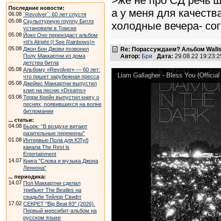
>же не про СД речь ш
Последние новости:
а у меня для качеств
06.08
`Revolver`: 60 лет спустя
05.08
Скульптурную группу Битлз
холодные вечера- сог
установили в Томске
05.08
Йоко Оно переиздаст альбом
«It’s Alright (I See Rainbows)»
05.08
Джон Бон Джови позвонил
Re: Порассуждаем? Альбом Walls
Полу Маккартни из дома
Автор:
Бри
Дата:
29.08.22 19:23
детства битла
05.08
Альбому «Revolver» — 60 лет:
Liam Gallagher - Bless You (Official
что пишет зарубежная пресса
05.08
Джеймс Маккартни выпустил
клип на песню «Dreams»
03.08
Терри Крейн выпустил книгу о
песнях, появившихся на волне
битломании
... статьи:
04.08
Бьорк: “В воздухе витают
разительные перемены”
01.08
Интервью Пола для ЮТуб
канала The Rest is
Entertainment
14.07
Книга "Слова и музыка Джона
Леннона"
... периодика:
14.07
Пол Маккартни сделал
трибьют The Beatles на
свадьбе Тейлор Свифт
17.02
СЕКРЕТ "Big Beat 83" (2026).
Первый мерсибит-альбом на
русском языке