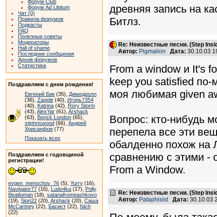
Форум Club
древняя запись на кас
Форум Ad Libitum
Чат (0)
Битлз.
Правила форумов
Подкасты
FAQ
Полезные советы
Модераторы
Re: Неизвестные песни. (Step Insid
Hall of shame
Автор:
Pigmalion
Дата:
30.10.03 
Последние сообщения
Архив форумов
Статистика
From a window и It's 
keep you satisfied по
Поздравляем с днем рождения!
моя любимая given a
Евгений Бик
(35),
Димедролл
(36),
Zapple
(40),
Игорь7354
(40),
Katrina
(42),
Rory Storm
(43),
AlexYar
(61),
Arshack
Вопрос: кто-нибудь м
(63),
Borick London
(65),
stjohnswood
(66),
Андрей
Хрисанфов
(77)
перепела все эти вещ
Показать всех
обалденно похож на 
сравнению с этими - 
Поздравляем с годовщиной
регистрации!
From a Window.
evgen_menschov_76
(5),
Yurry
(16),
Navigator77
(16),
Ludo4ka
(17),
Polly
Re: Неизвестные песни. (Step Insid
Beatloman
(18),
satanafrompashkovo
Автор:
Pataphisist
Дата:
30.10.03 
(19),
Sion22
(20),
Arshack
(20),
Саша
McCartney
(22),
Басист
(22),
Nich
(22)