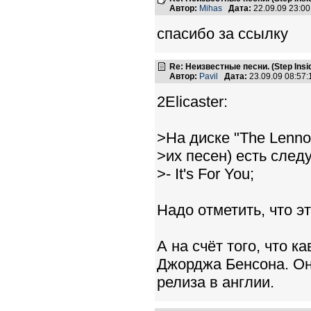
Автор:
Mihas
Дата:
22.09.09 23:0
спасибо за ссылку
Re: Неизвестные песни. (Step Insid
Автор:
Pavil
Дата:
23.09.09 08:57
2Elicaster:
>На диске "The Lenn
>их песен) есть след
>- It's For You;
Надо отметить, что эт
А на счёт того, что к
Джорджа Бенсона. Он
релиза в англии.