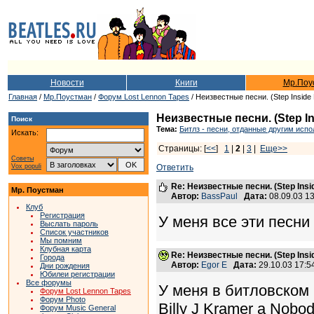
Новости
Книги
Мр.Поу
Главная
/
Мр.Поустман
/
Форум Lost Lennon Tapes
/ Неизвестные песни. (Step Inside 
Неизвестные песни. (Step Ins
Поиск
Тема:
Битлз - песни, отданные другим исп
Искать:
Страницы: [
<<
]
1
|
2
|
3
|
Еще>>
Советы
Vox populi
Ответить
Re: Неизвестные песни. (Step Insid
Мр. Поустман
Автор:
BassPaul
Дата:
08.09.03 1
Клуб
Регистрация
У меня все эти песни
Выслать пароль
Список участников
Мы помним
Клубная карта
Re: Неизвестные песни. (Step Insid
Города
Автор:
Egor E
Дата:
29.10.03 17:
Дни рождения
Юбилеи регистрации
Все форумы
У меня в битловском 
Форум Lost Lennon Tapes
Форум Photo
Billy J Kramer а Nobo
Форум Music General