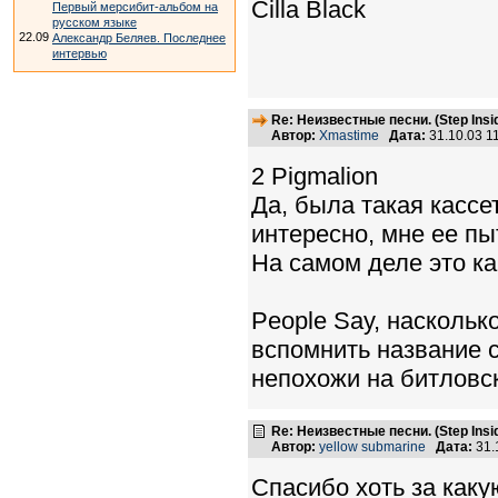
Cilla Black
Первый мерсибит-альбом на
русском языке
22.09
Александр Беляев. Последнее
интервью
Re: Неизвестные песни. (Step Insid
Автор:
Xmastime
Дата:
31.10.03 1
2 Pigmalion
Да, была такая кассе
интересно, мне ее пы
На самом деле это ка
People Say, наскольк
вспомнить название с
непохожи на битловск
Re: Неизвестные песни. (Step Insid
Автор:
yellow submarine
Дата:
31.
Спасибо хоть за каку