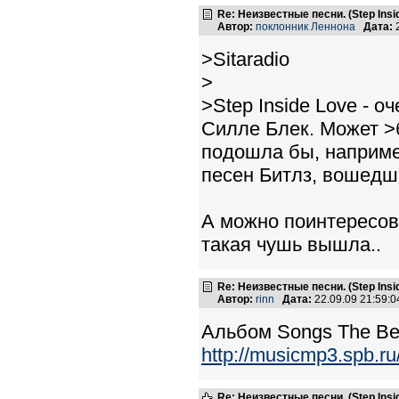
Re: Неизвестные песни. (Step Insid
Автор:
поклонник Леннона
Дата:
2
>Sitaradio
>
>Step Inside Love - 
Силле Блек. Может >б
подошла бы, например
песен Битлз, вошедш
А можно поинтересова
такая чушь вышла..
Re: Неизвестные песни. (Step Insid
Автор:
rinn
Дата:
22.09.09 21:59:
Альбом Songs The Bea
http://musicmp3.spb.r
Re: Неизвестные песни. (Step Insid