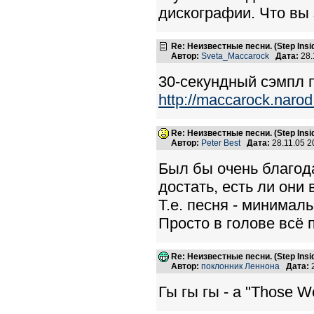
дискографии. Что вы 
Re: Неизвестные песни. (Step Insid
Автор:
Sveta_Maccarock
Дата:
28.
30-секундный сэмпл п
http://maccarock.narod
Re: Неизвестные песни. (Step Insid
Автор:
Peter Best
Дата:
28.11.05 
Был бы очень благодар
достать, есть ли они 
Т.е. песня - минима
Просто в голове всё 
Re: Неизвестные песни. (Step Insid
Автор:
поклонник Леннона
Дата:
2
Гы гы гы - а "Those W