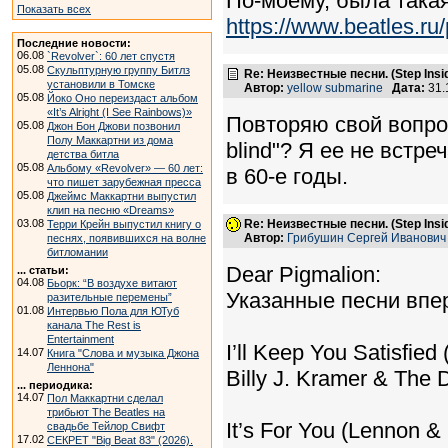
По-моему, была такая
Показать всех
https://www.beatles.
Последние новости:
06.08
`Revolver`: 60 лет спустя
05.08
Скульптурную группу Битлз
Re: Неизвестные песни. (Step Insid
установили в Томске
Автор:
yellow submarine
Дата:
31.
05.08
Йоко Оно переиздаст альбом
«It’s Alright (I See Rainbows)»
Повторяю свой вопрос
05.08
Джон Бон Джови позвонил
Полу Маккартни из дома
blind"? Я ее не встре
детства битла
05.08
Альбому «Revolver» — 60 лет:
в 60-е годы.
что пишет зарубежная пресса
05.08
Джеймс Маккартни выпустил
клип на песню «Dreams»
03.08
Re: Неизвестные песни. (Step Insid
Терри Крейн выпустил книгу о
Автор:
Грибушин Сергей Иванович
песнях, появившихся на волне
битломании
Dear Pigmalion:
... статьи:
04.08
Бьорк: “В воздухе витают
Указанные песни впе
разительные перемены”
01.08
Интервью Пола для ЮТуб
канала The Rest is
Entertainment
I’ll Keep You Satisfi
14.07
Книга "Слова и музыка Джона
Леннона"
Billy J. Kramer & The 
... периодика:
14.07
Пол Маккартни сделал
трибьют The Beatles на
It’s For You (Lennon &
свадьбе Тейлор Свифт
17.02
СЕКРЕТ "Big Beat 83" (2026).