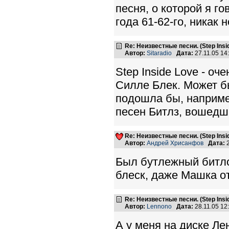
песня, о которой я г
года 61-62-го, никак 
Re: Неизвестные песни. (Step Insid
Автор:
Sitaradio
Дата:
27.11.05 1
Step Inside Love - о
Силле Блек. Может бы
подошла бы, например
песен Битлз, вошедш
Re: Неизвестные песни. (Step Insid
Автор:
Андрей Хрисанфов
Дата:
2
Был бутлежный битлов
блеск, даже Машка от
Re: Неизвестные песни. (Step Insid
Автор:
Lennono
Дата:
28.11.05 1
А у меня на диске Лен