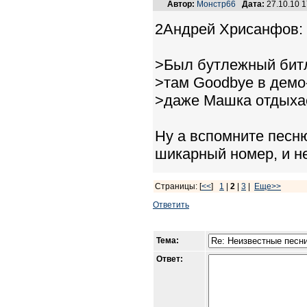
Автор:
Монстр66
Дата:
27.10.10 
2Андрей Хрисанфов:
>Был бутлежный битл
>там Goodbye в демо-
>даже Машка отдыхает
Ну а вспомните песню
шикарный номер, и не
Страницы: [
<<
]
1
|
2
|
3
|
Еще>>
Ответить
Тема:
Ответ: