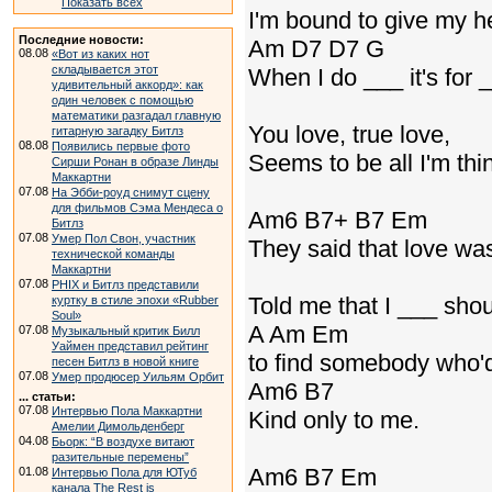
Показать всех
I'm bound to give my h
Последние новости:
Am D7 D7 G
08.08
«Вот из каких нот
складывается этот
When I do ___ it's for __
удивительный аккорд»: как
один человек с помощью
математики разгадал главную
You love, true love,
гитарную загадку Битлз
08.08
Появились первые фото
Seems to be all I'm think
Сирши Ронан в образе Линды
Маккартни
07.08
На Эбби-роуд снимут сцену
для фильмов Сэма Мендеса о
Am6 B7+ B7 Em
Битлз
07.08
Умер Пол Свон, участник
They said that love was
технической команды
Маккартни
07.08
PHIX и Битлз представили
Told me that I ___ shou
куртку в стиле эпохи «Rubber
Soul»
A Am Em
07.08
Музыкальный критик Билл
Уаймен представил рейтинг
to find somebody who'd
песен Битлз в новой книге
07.08
Умер продюсер Уильям Орбит
Am6 B7
... статьи:
07.08
Интервью Пола Маккартни
Kind only to me.
Амелии Димольденберг
04.08
Бьорк: “В воздухе витают
разительные перемены”
Am6 B7 Em
01.08
Интервью Пола для ЮТуб
канала The Rest is