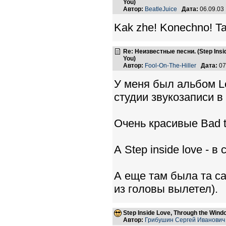
You)
Автор:
BeatleJuice
Дата:
06.09.03
Kak zhe! Konechno! Ta
Re: Неизвестные песни. (Step Insid
You)
Автор:
Fool-On-The-Hiller
Дата:
07
У меня был альбом Le
студии звукозаписи в 
Очень красивые Bad t
А Step inside love - 
А еще там была та са
из головы вылетел).
Step Inside Love, Through the Windo
Автор:
Грибушин Сергей Иванович