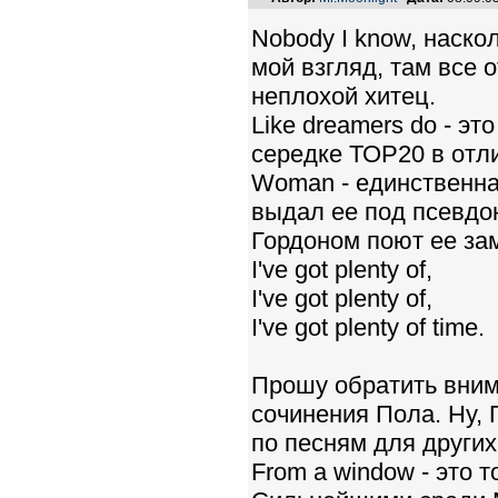
Nobody I know, наск
мой взгляд, там все 
неплохой хитец.
Like dreamers do - эт
середке ТОР20 в отли
Woman - единственна
выдал ее под псевдо
Гордоном поют ее за
I've got plenty of,
I've got plenty of,
I've got plenty of time.
Прошу обратить внима
сочинения Пола. Ну, 
по песням для других
From a window - это 