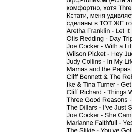
офф-топиком (если эт
комфортно, хотя Three
Кстати, меня удивляе
сделаны в ТОТ ЖЕ год
Aretha Franklin - Let I
Otis Redding - Day Tri
Joe Cocker - With a Li
Wilson Picket - Hey J
Judy Collins - In My Li
Mamas and the Papas -
Cliff Bennett & The Re
Ike & Tina Turner - Ge
Cliff Richard - Thing
Three Good Reasons 
The Dillars - I've Just
Joe Cocker - She Cam
Marianne Faithfull - Y
The Slikie - You've Go