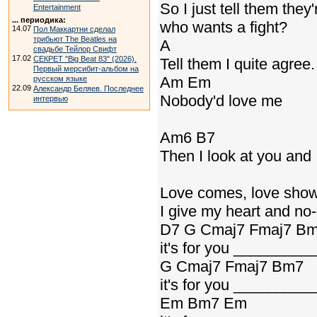
So I just tell them they'
Entertainment
... периодика:
who wants a fight?
14.07
Пол Маккартни сделал
трибьют The Beatles на
A
свадьбе Тейлор Свифт
17.02
СЕКРЕТ "Big Beat 83" (2026).
Tell them I quite agree.
Первый мерсибит-альбом на
Am Em
русском языке
22.09
Александр Беляев. Последнее
Nobody'd love me
интервью
Am6 B7
Then I look at you and
Love comes, love show
I give my heart and no
D7 G Cmaj7 Fmaj7 B
it's for you ________
G Cmaj7 Fmaj7 Bm7
it's for you ________
Em Bm7 Em