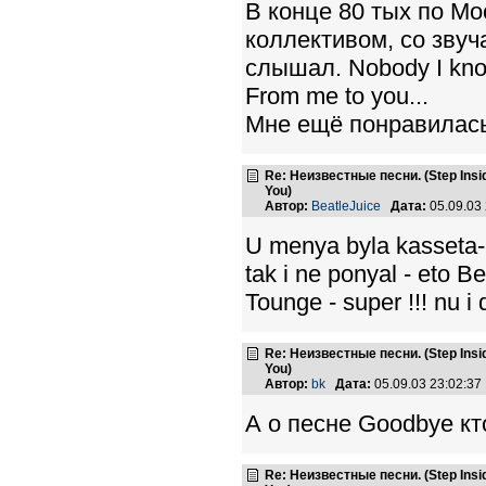
В конце 80 тых по Мо
коллективом, со звуч
слышал. Nobody I kn
From me to you...
Мне ещё понравилась 
Re: Неизвестные песни. (Step Insid
You)
Автор:
BeatleJuice
Дата:
05.09.03
U menya byla kasseta- 
tak i ne ponyal - eto B
Tounge - super !!! nu i 
Re: Неизвестные песни. (Step Insid
You)
Автор:
bk
Дата:
05.09.03 23:02:3
А о песне Goodbye кт
Re: Неизвестные песни. (Step Insid