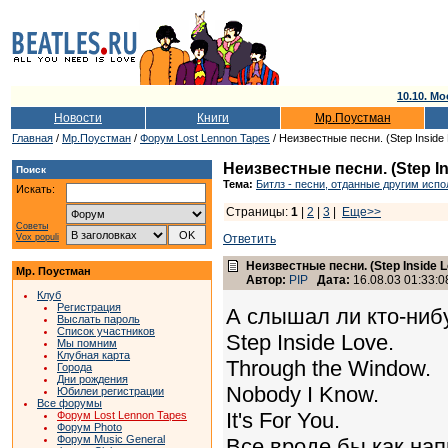
10.10. Мо
Новости
Книги
Мр.Поустман
Главная
/
Мр.Поустман
/
Форум Lost Lennon Tapes
/ Неизвестные песни. (Step Inside 
Неизвестные песни. (Step Ins
Поиск
Тема:
Битлз - песни, отданные другим исп
Искать:
Страницы:
1
|
2
|
3
|
Еще>>
Советы
Vox populi
Ответить
Неизвестные песни. (Step Inside Lo
Мр. Поустман
Автор:
PIP
Дата:
16.08.03 01:33:0
Клуб
Регистрация
А слышал ли кто-нибу
Выслать пароль
Список участников
Step Inside Love.
Мы помним
Клубная карта
Through the Window.
Города
Дни рождения
Nobody I Know.
Юбилеи регистрации
Все форумы
It's For You.
Форум Lost Lennon Tapes
Форум Photo
Форум Music General
Все вроде бы как нап