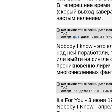
В теперешнее время (д
(скорый выход кавер
частым явлением.
Re: Неизвестные песни. (Step Insid
You)
Автор:
Эрик
Дата:
17.08.03 11:16
Nobody I know - это 
над ней поработали, 
или выйти на сингле с 
проникновенно лириче
многочисленных фант
Re: Неизвестные песни. (Step Insid
You)
Автор:
Edd
Дата:
17.08.03 11:36
It's For You - 3 июн
Noboby I Know - апре