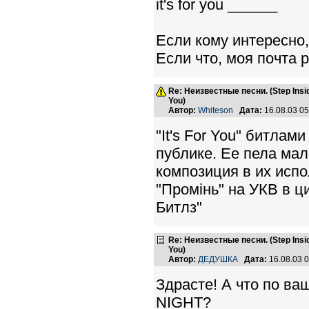
it's for you ______
Если кому интересно,
Если что, моя почта p
Re: Неизвестные песни. (Step Insid
You)
Автор:
Whiteson
Дата:
16.08.03 0
"It's For You" битлам
публике. Ее пела ма
композиция в их испо
"Промінь" на УКВ в ц
Битлз"
Re: Неизвестные песни. (Step Insid
You)
Автор:
ДЕДУШКА
Дата:
16.08.03 
Здрасте! А что по 
NIGHT?