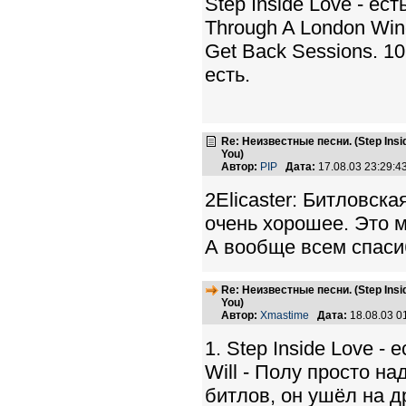
Step Inside Love - ес
Through A London Wind
Get Back Sessions. 10
есть.
Re: Неизвестные песни. (Step Insid
You)
Автор:
PIP
Дата:
17.08.03 23:29:
2Elicaster: Битловска
очень хорошее. Это ма
А вообще всем спаси
Re: Неизвестные песни. (Step Insid
You)
Автор:
Xmastime
Дата:
18.08.03 
1. Step Inside Love - 
Will - Полу просто на
битлов, он ушёл на 