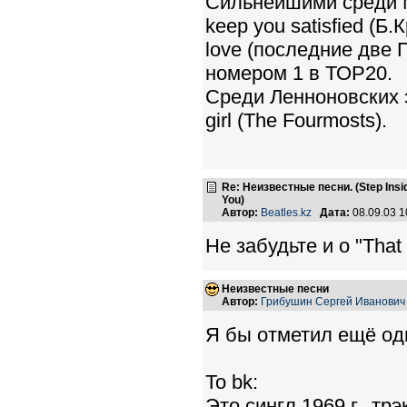
Сильнейшими среди Мак
keep you satisfied (Б.К
love (последние две П
номером 1 в ТОР20.
Среди Ленноновских эт
girl (The Fourmosts).
Re: Неизвестные песни. (Step Insid
You)
Автор:
Beatles.kz
Дата:
08.09.03 
Не забудьте и о "That
Неизвестные песни
Автор:
Грибушин Сергей Иванович
Я бы отметил ещё од
To bk:
Это сингл 1969 г., тр