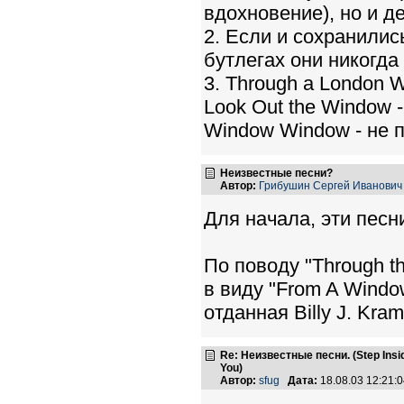
вдохновение), но и д
2. Если и сохранились
бутлегах они никогда
3. Through a London 
Look Out the Window 
Window Window - не п
Неизвестные песни?
Автор:
Грибушин Сергей Иванович
Для начала, эти песни
По поводу "Through t
в виду "From A Window
отданная Billy J. Kra
Re: Неизвестные песни. (Step Insid
You)
Автор:
sfug
Дата:
18.08.03 12:21