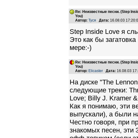
Re: Неизвестные песни. (Step Insid
You)
Автор:
Туся
Дата:
16.08.03 17:20
Step Inside Love я с
Это как бы загатовка 
мере:-)
Re: Неизвестные песни. (Step Insid
You)
Автор:
Elicaster
Дата:
16.08.03 17
На диске "The Lennon
следующие треки: Three
Love; Billy J. Kramer 
Как я понимаю, эти в
выпускали), а были н
Честно говоря, при п
знакомых песен, эти 3