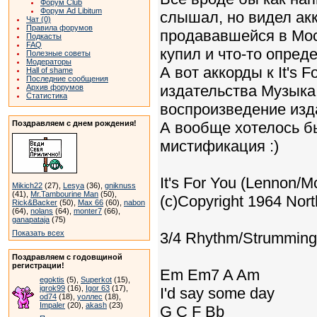
Форум Club
Форум Ad Libitum
слышал, но видел акк
Чат (0)
Правила форумов
продававшейся в Моск
Подкасты
FAQ
купил и что-то опреде
Полезные советы
Модераторы
А вот аккорды к It's 
Hall of shame
Последние сообщения
издательства Музыка.
Архив форумов
Статистика
воспроизведение изда
Поздравляем с днем рождения!
А вообще хотелось бы
мистификация :)
It's For You (Lennon/M
Mikich22
(27),
Lesya
(36),
gniknuss
(41),
Mr.Tambourine Man
(50),
(c)Copyright 1964 Nor
Rick&Backer
(50),
Max 66
(60),
nabon
(64),
nolans
(64),
monter7
(66),
ganapataja
(75)
Показать всех
3/4 Rhythm/Strumming
Поздравляем с годовщиной
регистрации!
Em Em7 A Am
egoktis
(5),
Superkot
(15),
igrok99
(16),
Igor 63
(17),
I'd say some day
od74
(18),
уоллес
(18),
Impaler
(20),
akash
(23)
G C F Bb