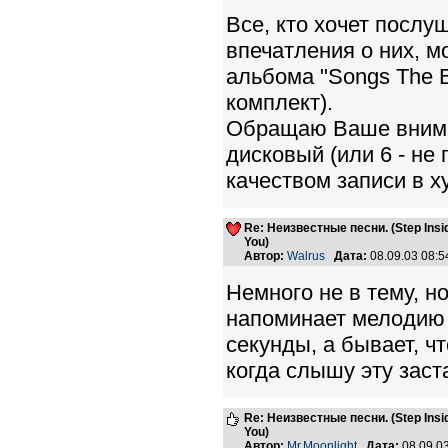
Все, кто хочет послу
впечатления о них, м
альбома "Songs The 
комплект).
Обращаю Ваше вниман
дисковый (или 6 - не
качеством записи в х
Re: Неизвестные песни. (Step Insid
You)
Автор:
Walrus
Дата:
08.09.03 08:
Немного не в тему, н
напоминает мелодию S
секунды, а бывает, чт
когда слышу эту заста
Re: Неизвестные песни. (Step Insid
You)
Автор:
Mr.Moonlight
Дата:
08.09.0