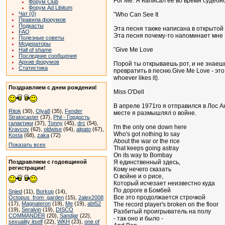
For Me. Я написал ее во время судебн
Форум Club
Форум Ad Libitum
Чат (0)
˜Who Can See It
Правила форумов
Подкасты
Эта песня также написана в открытой н
FAQ
Эта песня почему-то напоминает мне 
Полезные советы
Модераторы
˜Give Me Love
Hall of shame
Последние сообщения
Архив форумов
Порой ты открываешь рот, и не знаешь,
Статистика
превратить в песню.Give Me Love - это
whoever likes it).
Поздравляем с днем рождения!
Miss O'Dell
В апреле 1971го я отправился в Лос Ан
Ritok
(30),
Olya8
(35),
Fender
месте я размышлял о войне.
Stratocaster
(37),
Phil - Гордость
галактики
(37),
Tonny
(45),
drc
(54),
I'm the only one down here
Kravcov
(62),
oldwise
(64),
alpato
(67),
Who's got nothing to say
Kosta
(68),
zaka
(72)
About the war or the rice
Показать всех
That keeps going astray
On its way to Bombay
Поздравляем с годовщиной
Я единственный здесь,
регистрации!
Кому нечего сказать
О войне и о рисе,
Который исчезает неизвестно куда
По дороге в Бомбей
Snied
(11),
Borkop
(14),
Все это продолжается строчкой
Octopus_from_garden
(15),
2alex2008
(17),
Magnateron
(19),
Me
(19),
abt52
The record player's broken on the floor
(19),
Seralvin
(19),
DISCO
Разбитый проигрыватель на полу
COMMANDER
(20),
Sandjar
(22),
- так оно и было -
sexuality itself
(22),
WKH
(23),
one of