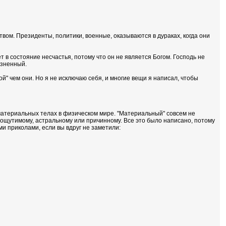
вом. Президенты, политики, военные, оказываются в дураках, когда они
т в состояние несчастья, потому что он не является Богом. Господь не
езненный.
той" чем они. Но я не исключаю себя, и многие вещи я написал, чтобы
 материальных телах в физическом мире. "Материальный" совсем не
неощутимому, астральному или причинному. Все это было написано, потому
кими приколами, если вы вдруг не заметили: