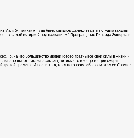
 из Малибу, так как оттуда было слишком далеко ездить в студию каждый
 навеян веселой историей под названием " Превращение Ричарда Элперта в
сех. То, на что большинство людей готово тратиь все свои силы в жизни -
з этого не имеет никакого смысла, потому что в конце концов смерть
й тратой времени. И после того, как я поговорил обо всем этом со Свами, я