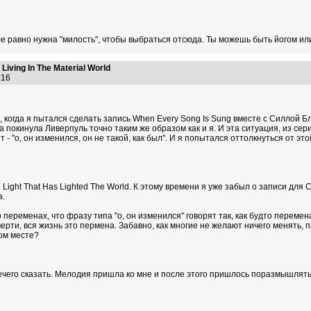
се равно нужна "милость", чтобы выбраться отсюда. Ты можешь быть йогом или
ving In The Material World
7:16
когда я пытался сделать запись When Every Song Is Sung вместе с Силлой Блэк
 покинула Ливерпуль точно таким же образом как и я. И эта ситуация, из сери
 - "о, он изменился, он не такой, как был". И я попытался оттолкнуться от это
Light That Has Lighted The World. К этому времени я уже забыл о записи для Си
а.
 переменах, что фразу типа "о, он изменился" говорят так, как будто перемена 
смерти, вся жизнь это пермена. Забавно, как многие не желают ничего менять,
ом месте?
ечего сказать. Мелодия пришла ко мне и после этого пришлось поразмышлять 