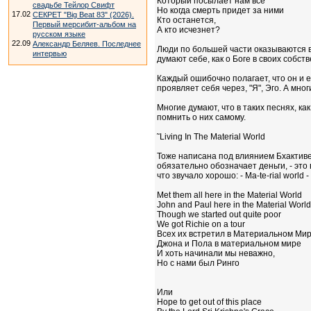
Который посылает нам все
свадьбе Тейлор Свифт
Но когда смерть придет за ними
17.02
СЕКРЕТ "Big Beat 83" (2026).
Кто останется,
Первый мерсибит-альбом на
А кто исчезнет?
русском языке
22.09
Александр Беляев. Последнее
Люди по большей части оказываются в
интервью
думают себе, как о Боге в своих собс
Каждый ошибочно полагает, что он и е
проявляет себя через, "Я", Эго. А мн
Многие думают, что в таких песнях, ка
помнить о них самому.
˜Living In The Material World
Тоже написана под влиянием Бхактивед
обязательно обозначает деньги, - это
что звучало хорошо: - Ma-te-rial world
Met them all here in the Material World
John and Paul here in the Material World
Though we started out quite poor
We got Richie on a tour
Всех их встретил в Материальном Ми
Джона и Пола в материальном мире
И хоть начинали мы неважно,
Но с нами был Ринго
Или
Hope to get out of this place