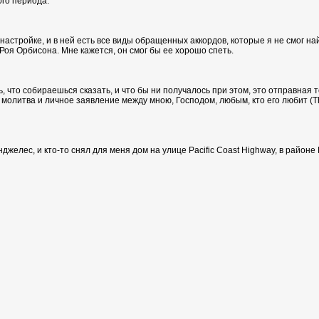
ого периода.
астройке, и в ней есть все виды обращенных аккордов, которые я не смог найт
Роя Орбисона. Мне кажется, он смог бы ее хорошо спеть.
 что собираешься сказать, и что бы ни получалось при этом, это отправная то
 молитва и личное заявление между мною, Господом, любым, кто его любит (This 
джелес, и кто-то снял для меня дом на улице Pacific Coast Highway, в район