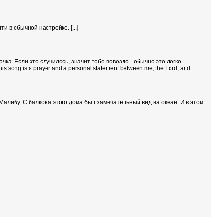
и в обычной настройке. [...]
чка. Если это случилось, значит тебе повезло - обычно это легко
song is a prayer and a personal statement between me, the Lord, and
е Малибу. С балкона этого дома был замечательный вид на океан. И в этом