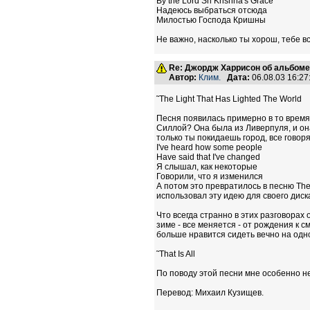
By the Lord Sri Krishna's Grace
Надеюсь выбраться отсюда
Милостью Господа Кришны
Не важно, насколько ты хорош, тебе в
Re: Джордж Харрисон об альбоме Li
Автор:
Клим.
Дата:
06.08.03 16:2
˜The Light That Has Lighted The World
Песня появилась примерно в то время, 
Силлой? Она была из Ливерпуля, и она
только ты покидаешь город, все говорят
I've heard how some people
Have said that I've changed
Я слышал, как некоторые
Говорили, что я изменился
А потом это превратилось в песню The 
использовал эту идею для своего диск
Что всегда странно в этих разговорах о
зиме - все меняется - от рождения к 
больше нравится сидеть вечно на одн
˜That Is All
По поводу этой песни мне особенно н
Перевод: Михаил Кузищев.