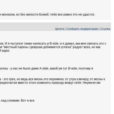
 монахом, но без милости Божей, тебе все равно это не удастся.
Цитата
Сообщить модераторам
Ссылка
|
|
. И я пытался также написать и B-side, и я думал, как мне связать это с
и "местный парень / девушка добивается успеха" радует всех, но как
й идеи.
ллы - у нас не было даже A-side, какой уж тут B-side, поэтому я
- это грех, но ведь вся жизнь это перемена: от утра к вечеру, от весны к
 предпочитая вместо этого изменять природу вокруг себя. Неужели им
над словами. Вот и все.