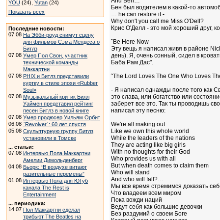
And Ben…
YOU
(24),
Yutan
(24)
Бен был водителем в какой-то автомоб
Показать всех
… he can restore it -
Why don't you call me Miss O'Dell?
Крис О'Делл - это мой хороший друг, к
Последние новости:
07.08
На Эбби-роуд снимут сцену
˜Be Here Now
для фильмов Сэма Мендеса о
Эту вещь я написал живя в районе Nic
Битлз
07.08
день). Я, очень сонный, сидел в кров
Умер Пол Свон, участник
Баба Рам Дас".
технической команды
Маккартни
07.08
˜The Lord Loves The One Who Loves Th
PHIX и Битлз представили
куртку в стиле эпохи «Rubber
- Я написал однажды после того как Св
Soul»
07.08
это слава, или богатство или состояни
Музыкальный критик Билл
заберет все это. Так ты проводишь сво
Уаймен представил рейтинг
написал эту песню:
песен Битлз в новой книге
07.08
Умер продюсер Уильям Орбит
06.08
We're all making out
`Revolver`: 60 лет спустя
05.08
Like we own this whole world
Скульптурную группу Битлз
While the leaders of the nations
установили в Томске
They are acting like big girls
... статьи:
With no thoughts for their God
07.08
Интервью Пола Маккартни
Who provides us with all
Амелии Димольденберг
But when death comes to claim them
04.08
Бьорк: “В воздухе витают
Who will stand
разительные перемены”
And who will fall?…
01.08
Интервью Пола для ЮТуб
Мы все время стремимся доказать себ
канала The Rest is
Что владеем всем миром
Entertainment
Пока вожди наций
... периодика:
Ведут себя как большие девочки
14.07
Пол Маккартни сделал
Без раздумий о своем Боге
трибьют The Beatles на