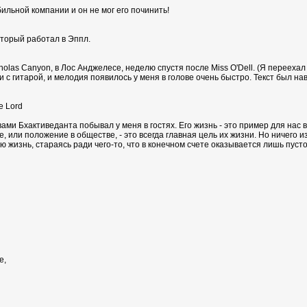
ильной компании и он не мог его починить!
оторый работал в Эппл.
holas Canyon, в Лос Анджелесе, неделю спустя после Miss O'Dell. (Я переехал
ати с гитарой, и мелодия появилось у меня в голове очень быстро. Текст был
e Lord
ами Бхактиведанта побывал у меня в гостях. Его жизнь - это пример для нас в
е, или положение в обществе, - это всегда главная цель их жизни. Но ничего и
ю жизнь, стараясь ради чего-то, что в конечном счете оказывается лишь пусто
е,