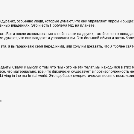
 дураках, особенно люди, которые думают, что они управляют миром и общест
твенных владениях. Это и есть Проблема №1 на планете.
сть Бог и после использования своей власти на других, такой человек попадае
огие думают, что они владеют и управляют им. Это большой обман и очень бол
к эта, я выгараживаю себя перед ними, или хочу им доказать, что я "более свя
анты Свами и мысли о том, что "мы - это не эти тела", мы находимся в этих
 все, что материально, все, что физически существует в противоположность 
 - Li-ving in the ma-te-rial world. Это вдобавок юмористическая песня с несколь
ре