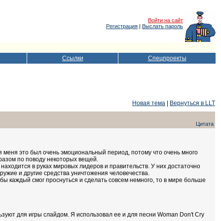
Войти на сайт
Регистрация
|
Выслать пароль
Ссылки
Спецпроекты
Новая тема
|
Вернуться в LLT
Цитата
я меня это был очень эмоциональный период, потому что очень много
разом по поводу некоторых вещей.
, находится в руках мировых лидеров и правительств. У них достаточно
 оружие и другие средства уничтожения человечества.
 бы каждый смог проснуться и сделать совсем немного, то в мире больше
ьзуют для игры слайдом. Я использовал ее и для песни Woman Don't Cry