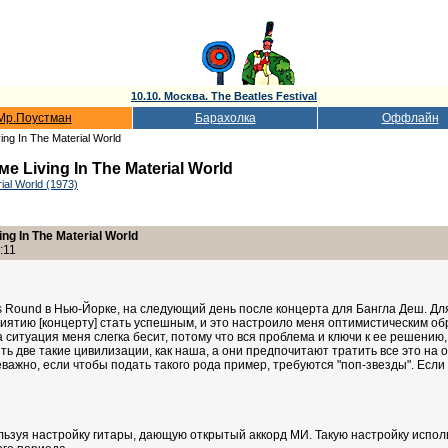
10.10. Москва. The Beatles Festival
Мр.Поустман
Барахолка
Оффлайн
ng In The Material World
Living In The Material World
ial World (1973)
g In The Material World
:11
ts Round в Нью-Йорке, на следующий день после концерта для Бангла Деш. Дл
ятию [концерту] стать успешным, и это настроило меня оптимистическим об
та ситуация меня слегка бесит, потому что вся проблема и ключи к ее решению
ить две такие цивилизации, как наша, а они предпочитают тратить все это на
еважно, если чтобы подать такого рода пример, требуются "поп-звезды". Если
льзуя настройку гитары, дающую открытый аккорд МИ. Такую настройку испол