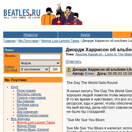
Новости
Книги
Главная
/
Мр.Поустман
/
Форум Lost Lennon Tapes
/ Джордж Харрисон об альбоме Livi
Джордж Харрисон об альбоме 
Поиск
Тема:
Джордж Харрисон - Living In The Mater
Искать:
Ответить
Советы
Джордж Харрисон об альбоме Livin
Vox populi
Автор:
Клим.
Дата:
06.08.03 16:26
Мр. Поустман
The Day The World Gets Round
Клуб
Регистрация
Я начал писать The Day The World Ge
Выслать пароль
хороших людей помогли этому меропри
Список участников
В то же время я чувствовал, что вся э
Мы помним
ресурсов, еды и денег, чтобы обеспеч
Клубная карта
На мой взгляд, дела обстоят совсем н
Города
не было бы страданий.
Дни рождения
Юбилеи регистрации
Все форумы
˜Sue Me Sue You Blues
Форум Lost Lennon Tapes
Форум Photo
Sue Me Sue You Blues я написал, испо
Форум Music General