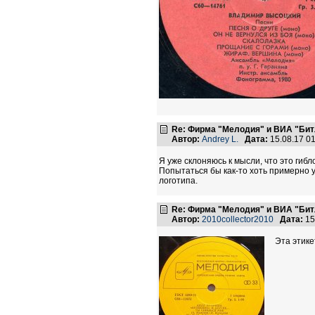
Re: Фирма "Мелодия" и ВИА "Битл
Автор:
Andrey L.
Дата:
15.08.17 0
Я уже склоняюсь к мысли, что это гиб
Попытаться бы как-то хоть примерно у
логотипа.
Re: Фирма "Мелодия" и ВИА "Битл
Автор:
2010collector2010
Дата:
15
Эта этике