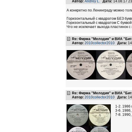
Автор:
Andrey L.
Дата:
14.08.17 2
А конкретно по Ленинграду можно толь
Горизонтальный с квадратом БЕЗ буквы
Горизонтальный с квадратом С буквой 
Что не исключает выхода пластинок с
Re: Фирма "Мелодия" и ВИА "Битл
Автор:
2010collector2010
Дата:
14
Re: Фирма "Мелодия" и ВИА "Битл
Автор:
2010collector2010
Дата:
14
1-2. 1986
3-6. 1986,
7-8. 1990