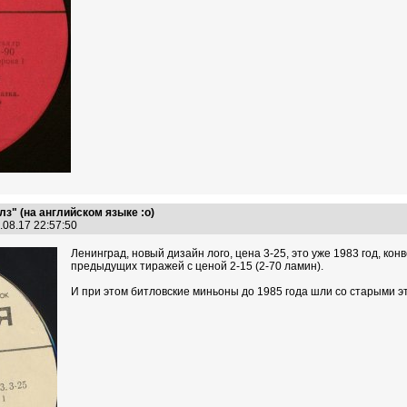
з" (на английском языке :о)
.08.17 22:57:50
Ленинград, новый дизайн лого, цена 3-25, это уже 1983 год, к
предыдущих тиражей с ценой 2-15 (2-70 ламин).
И при этом битловские миньоны до 1985 года шли со старыми э