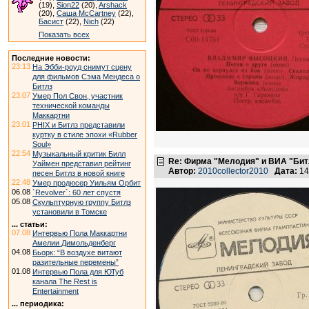
(19),
Sion22
(20),
Arshack
(20),
Саша McCartney
(22),
Басист
(22),
Nich
(22)
Показать всех
Последние новости:
23:13
На Эбби-роуд снимут сцену
для фильмов Сэма Мендеса о
Битлз
23:07
Умер Пол Свон, участник
технической команды
Маккартни
23:01
PHIX и Битлз представили
куртку в стиле эпохи «Rubber
Soul»
22:54
Музыкальный критик Билл
Re: Фирма "Мелодия" и ВИА "Битл
Уаймен представил рейтинг
Автор:
2010collector2010
Дата:
14
песен Битлз в новой книге
22:48
Умер продюсер Уильям Орбит
06.08
`Revolver`: 60 лет спустя
05.08
Скульптурную группу Битлз
установили в Томске
... статьи:
07.08
Интервью Пола Маккартни
Амелии Димольденберг
04.08
Бьорк: “В воздухе витают
разительные перемены”
01.08
Интервью Пола для ЮТуб
канала The Rest is
Entertainment
... периодика: