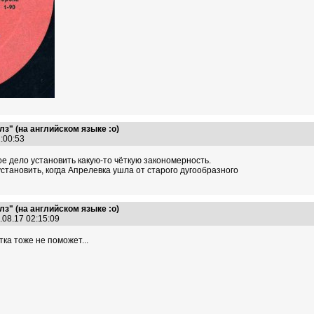
з" (на английском языке :о)
1:00:53
лое дело установить какую-то чёткую закономерность.
становить, когда Апрелевка ушла от старого дугообразного
з" (на английском языке :о)
.08.17 02:15:09
тка тоже не поможет...