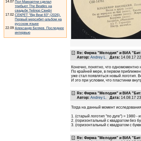
14.07
Пол Маккартни сделал
трибьют The Beatles на
свадьбе Тейлор Свифт
17.02
СЕКРЕТ "Big Beat 83" (2026).
Первый мерсибит-альбом на
русском языке
22.09
Александр Беляев. Последнее
интервью
Re: Фирма "Мелодия" и ВИА "Битл
Автор:
Andrey L.
Дата:
14.08.17 2
Конечно, понятно, что одномоментно 
По крайней мере, в первом приближени
уже стал появляться новый логотип. 
И это при условии, что пластинки внут
Re: Фирма "Мелодия" и ВИА "Битл
Автор:
Andrey L.
Дата:
14.08.17 2
Тогда на данный момент исследования
1. (старый логотип "по дуге") = 1980 - 
2. (горизонтальный с квадратом без бу
3. (горизонтальный с квадратом с букв
Re: Фирма "Мелодия" и ВИА "Битл