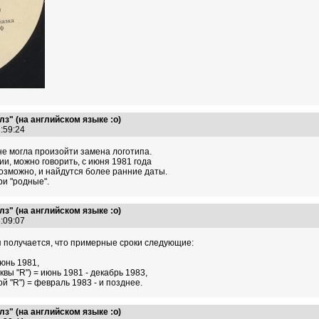
з" (на английском языке :о)
2:59:24
не могла произойти замена логотипа.
и, можно говорить, с июня 1981 года
Возможно, и найдутся более ранние даты.
ри "родные".
з" (на английском языке :о)
3:09:07
 получается, что примерные сроки следующие:
июнь 1981,
квы "R") = июнь 1981 - декабрь 1983,
ой "R") = февраль 1983 - и позднее.
з" (на английском языке :о)