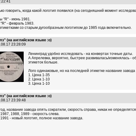
3:22:41
ко говорить, когда какой логотип появился (на сегодняшний момент исследов
 "R" - июнь 1981.
"R" - февраль 1983.
 этикетками со старым дугообразным логотипом до 1985 года включительно.
з" (на английском языке :о)
.08.17 23:28:09
Ленинград удобно исследовать - на конвертах точные даты.
А Апрелевка, вероятно, быстрее развивалась/изменялась - о
этикеток больше.
Лого одинаковые, но на последней этикетке название завода
1. Цена 1-35
2. Цена 1-10
3. Цена 1-10
з" (на английском языке :о)
.08.17 23:39:48
 год, название завода опять сократили, скорость справа, никак не определятся
 1987, 1988, 1989 - скорость слева.
, 1991 - новый логотип, полное название завода.