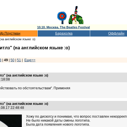
10.10. Москва. The Beatles Festival
Мр.Поустман
Барахолка
Оффлайн
(на английском языке :о)
тлз" (на английском языке :о)
8
|
49
|
50
|
51
|
Еще>>
з" (на английском языке :о)
4:18:08
действовать по обстоятельствам". Применяя
з" (на английском языке :о)
.08.17 22:48:48
Хожу по дискогсу и понимаю, что вопрос поставлен некоррект
Не было никакой даты смены логотипа.
Была дата появления нового логотипа.