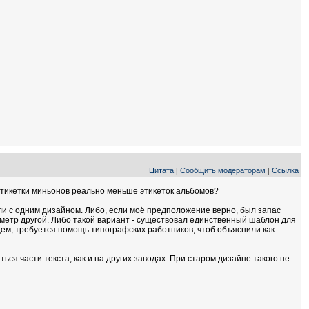
Цитата
Сообщить модераторам
Ссылка
|
|
этикетки миньонов реально меньше этикеток альбомов?
ли с одним дизайном. Либо, если моё предположение верно, был запас
иаметр другой. Либо такой вариант - существовал единственный шаблон для
бщем, требуется помощь типографских работников, чтоб объяснили как
ься части текста, как и на других заводах. При старом дизайне такого не