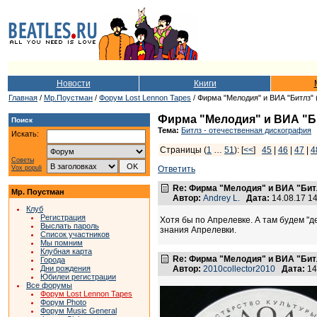
Новости
Книги
Главная
/
Мр.Поустман
/
Форум Lost Lennon Tapes
/ Фирма "Мелодия" и ВИА "Битлз" 
Фирма "Мелодия" и ВИА "Би
Поиск
Тема:
Битлз - отечественная дискография
Искать:
Страницы (
1
…
51
): [
<<
]
45
|
46
|
47
|
4
Советы
Vox populi
Ответить
Re: Фирма "Мелодия" и ВИА "Битл
Мр. Поустман
Автор:
Andrey L.
Дата:
14.08.17 1
Клуб
Регистрация
Хотя бы по Апрелевке. А там будем "
Выслать пароль
знания Апрелевки.
Список участников
Мы помним
Клубная карта
Re: Фирма "Мелодия" и ВИА "Битл
Города
Дни рождения
Автор:
2010collector2010
Дата:
14
Юбилеи регистрации
Все форумы
Форум Lost Lennon Tapes
Форум Photo
Форум Music General