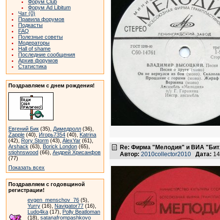
Форум Club
Форум Ad Libitum
Чат (0)
Правила форумов
Подкасты
FAQ
Полезные советы
Модераторы
Hall of shame
Последние сообщения
Архив форумов
Статистика
Поздравляем с днем рождения!
Евгений Бик
(35),
Димедролл
(36),
Zapple
(40),
Игорь7354
(40),
Katrina
(42),
Rory Storm
(43),
AlexYar
(61),
Arshack
(63),
Borick London
(65),
Re: Фирма "Мелодия" и ВИА "Битл
stjohnswood
(66),
Андрей Хрисанфов
Автор:
2010collector2010
Дата:
14
(77)
Показать всех
Поздравляем с годовщиной
регистрации!
evgen_menschov_76
(5),
Yurry
(16),
Navigator77
(16),
Ludo4ka
(17),
Polly Beatloman
(18),
satanafrompashkovo