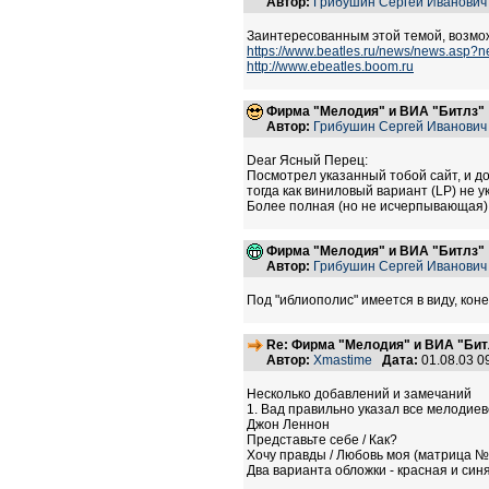
Автор:
Грибушин Сергей Иванович
Заинтересованным этой темой, возмож
https://www.beatles.ru/news/news.asp?
http://www.ebeatles.boom.ru
Фирма "Мелодия" и ВИА "Битлз"
Автор:
Грибушин Сергей Иванович
Dear Ясный Перец:
Посмотрел указанный тобой сайт, и до
тогда как виниловый вариант (LP) не у
Более полная (но не исчерпывающая) 
Фирма "Мелодия" и ВИА "Битлз"
Автор:
Грибушин Сергей Иванович
Под "иблиополис" имеется в виду, коне
Re: Фирма "Мелодия" и ВИА "Битл
Автор:
Xmastime
Дата:
01.08.03 
Несколько добавлений и замечаний
1. Вад правильно указал все мелодиев
Джон Леннон
Представьте себе / Как?
Хочу правды / Любовь моя (матрица №
Два варианта обложки - красная и син