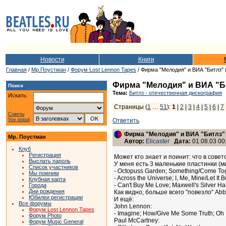
Новости
Книги
Главная
/
Мр.Поустман
/
Форум Lost Lennon Tapes
/ Фирма "Мелодия" и ВИА "Битлз" 
Фирма "Мелодия" и ВИА "Би
Поиск
Тема:
Битлз - отечественная дискография
Искать:
Страницы (
1
…
51
):
1
|
2
|
3
|
4
|
5
|
6
|
7
Советы
Vox populi
Ответить
Фирма "Мелодия" и ВИА "Битлз" (
Мр. Поустман
Автор:
Elicaster
Дата:
01.08.03 00
Клуб
Регистрация
Может кто знает и поинит: что в сове
Выслать пароль
У меня есть 3 маленькие пластинки (ми
Список участников
- Octopuss Garden; Something/Come To
Мы помним
- Across the Universe; I, Me, Mine/Let It B
Клубная карта
- Can't Buy Me Love; Maxwell's Silver 
Города
Дни рождения
Как видно, больше всего "повезло" Abb
Юбилеи регистрации
И ещё:
Все форумы
John Lennon:
Форум Lost Lennon Tapes
- Imagine; How/Give Me Some Truth; Oh
Форум Photo
Paul McCartney:
Форум Music General