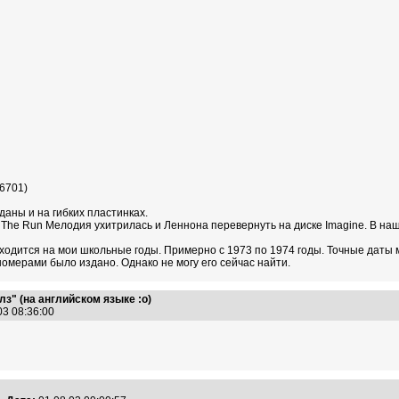
6701)
аны и на гибких пластинках.
The Run Мелодия ухитрилась и Леннона перевернуть на диске Imagine. В наш
иходится на мои школьные годы. Примерно с 1973 по 1974 годы. Точные дат
и номерами было издано. Однако не могу его сейчас найти.
з" (на английском языке :о)
03 08:36:00