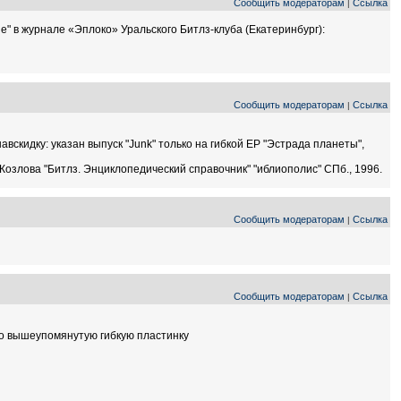
Сообщить модераторам
Ссылка
|
" в журнале «Эплоко» Уральского Битлз-клуба (Екатеринбург):
Сообщить модераторам
Ссылка
|
вскидку: указан выпуск "Junk" только на гибкой ЕР "Эстрада планеты",
озлова "Битлз. Энциклопедический справочник" "иблиополис" СПб., 1996.
Сообщить модераторам
Ссылка
|
Сообщить модераторам
Ссылка
|
ько вышеупомянутую гибкую пластинку