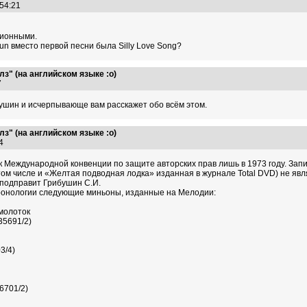
:54:21
зионными.
Run вместо первой песни была Silly Love Song?
з" (на английском языке :о)
57
ушин и исчерпывающе вам расскажет обо всём этом.
з" (на английском языке :о)
:54
к Международной конвенции по защите авторских прав лишь в 1973 году. Зап
том числе и «Желтая подводная лодка» изданная в журнале Total DVD) не яв
 подправит Грибушин С.И.
хронологии следующие миньоны, изданные на Мелодии:
молоток
35691/2)
3/4)
6701/2)