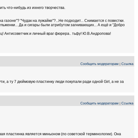
ить что-нибудь из ихнего творчества.
газоне"? "Чудак на лужайке"?...Не подходит... Снимается с повестки.
льженки... Да и сигары были атрибутом загнивающих... А ещё и "Добро
вец! Антисоветчик и личный враг фюрера.. тьфу! Ю.В.Андропова!
Сообщить модераторам
Ссылка
|
и, а ту 7 дюймовую пластинку люди покупали ради одной Girl, а не за
Сообщить модераторам
Ссылка
|
вая пластинка является миньоном (по советской терминологии). Она