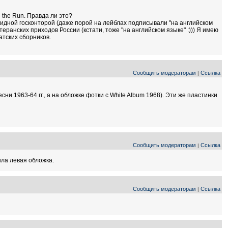
 the Run. Правда ли это?
лидной госконторой (даже порой на лейблах подписывали "на английском
еранских приходов России (кстати, тоже "на английском языке" :))) Я имею
атских сборников.
Сообщить модераторам
Ссылка
|
песни 1963-64 гг., а на обложке фотки с White Album 1968). Эти же пластинки
Сообщить модераторам
Ссылка
|
была левая обложка.
Сообщить модераторам
Ссылка
|