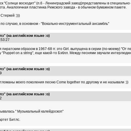
 диск "Солнце восходит" (п.6 - Ленинградский завод)представлены в специал
рта. Аналогичная пластинка Рижского завода - в обычном бумажном пакете.
Стеркей :)))
 по случаю, в основном - "Вокально-инструментальный ансамбль"
з" (на английском языке :о)
9:53:27
пиратским образом в 1967-68 гг. это Girl. выпущена в серии (по-моему) "От 
у "Puppet on a string", еще какой-то Бэблл. Между песнями звучали интерлюд
з" (на английском языке :о)
:59
тломаны моего поколения песню Come together по другому и не называли :))
з" (на английском языке :о)
:22
зывалась " Музыкальный калейдоскоп"
артет Битлс.