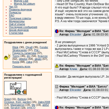
- Silly Love Songs/Jet; No Words
Форум Club
Форум Ad Libitum
- Heart Of The Country; Ram On/Dear Bo
Чат (0)
А что ещё было? Я вроде слыхал что вы
Правила форумов
И ещё: неужели всё это на самом дел
Подкасты
языке"- очень полезное уточнение :о)
FAQ
в виду именно 70-ые года, а не конец
Полезные советы
P.S. А на чём тогда закончился "Архив 
Модераторы
Hall of shame
Последние сообщения
Архив форумов
Re: Фирма "Мелодия" и ВИА "Битл
Статистика
Автор:
Elicaster
Дата:
01.08.03 00
Я не упомянул:
Поздравляем с днем рождения!
- 2 диска выпущенных в 1986 "A Hard Da
Ritok
(30),
Olya8
(35),
Fender
выпускались также и тогда же как 2 LP
Stratocaster
(37),
Phil -
- Paul McCartney "Снова в СССР" (выпус
Гордость галактики
(37),
- Paul McCartney "Flowers in the Dirt" 
Tonny
(45),
drc
(54),
Kravcov
(62),
oldwise
(64),
alpato
(67),
Kosta
(68),
zaka
(72)
Re: Фирма "Мелодия" и ВИА "Битл
Показать всех
Автор:
Клим.
Дата:
01.08.03 00:3
Поздравляем с годовщиной
Elicaster: Да мелодия выпускала LP: J
регистрации!
Фирма "Мелодия" и ВИА "Битлз"
Автор:
Elicaster
Дата:
01.08.03 01
- Paul McCartney "Снова в СССР" (выпу
Snied
(11),
Borkop
(14),
Octopus_from_garden
(15),
2alex2008
(17),
Magnateron
(19),
Me
(19),
abt52
Re: Фирма "Мелодия" и ВИА "Битл
(19),
Seralvin
(19),
DISCO