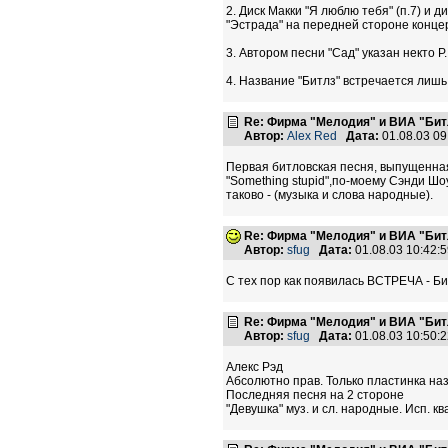
2. Диск Макки "Я люблю тебя" (п.7) и
"Эстрада" на передней стороне конце
3. Автором песни "Сад" указан некто Р. 
4. Название "Битлз" встречается лишь
Re: Фирма "Мелодия" и ВИА "Битл
Автор:
Alex Red
Дата:
01.08.03 0
Первая битловская песня, выпущенная 
"Something stupid",по-моему Сэнди Шо
таково - (музыка и слова народные).
Re: Фирма "Мелодия" и ВИА "Битл
Автор:
sfug
Дата:
01.08.03 10:42
С тех пор как появилась ВСТРЕЧА - Би
Re: Фирма "Мелодия" и ВИА "Битл
Автор:
sfug
Дата:
01.08.03 10:50
Алекс Рэд
Абсолютно прав. Только пластинка на
Последняя песня на 2 стороне
"Девушка" муз. и сл. народные. Исп. кв