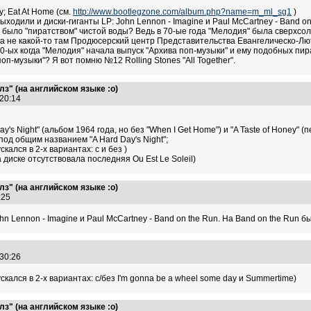
y; Eat At Home (см.
http://www.bootlegzone.com/album.php?name=m_ml_sg1
)
ходили и диски-гиганты LP: John Lennon - Imagine и Paul McCartney - Band on
е было "пиратством" чистой воды? Ведь в 70-ые года "Мелодия" была сверхсо
, а не какой-то там Продюсерский центр Представительства Евангелическо-Лют
 80-ых когда "Мелодия" начала выпуск "Архива поп-музыки" и ему подобных пир
поп-музыки"? Я вот помню №12 Rolling Stones "All Together".
з" (на английском языке :о)
:20:14
y's Night" (альбом 1964 года, но без "When I Get Home") и "A Taste of Honey" (
 под общим названием "A Hard Day's Night";
кался в 2-х вариантах: с и без )
(на диске отсутствовала последняя Ou Est Le Soleil)
з" (на английском языке :о)
4:25
ohn Lennon - Imagine и Paul McCartney - Band on the Run. На Band on the Run 
:30:26
скался в 2-х вариантах: с/без I'm gonna be a wheel some day и Summertime)
з" (на английском языке :о)