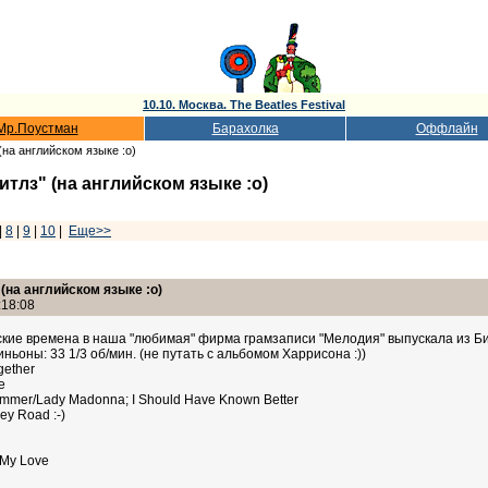
10.10. Москва. The Beatles Festival
Мр.Поустман
Барахолка
Оффлайн
(на английском языке :о)
тлз" (на английском языке :о)
|
8
|
9
|
10
|
Еще>>
на английском языке :о)
:18:08
тские времена в наша "любимая" фирма грамзаписи "Мелодия" выпускала из Би
ньоны: 33 1/3 об/мин. (не путать с альбомом Харрисона :))
gether
e
Hammer/Lady Madonna; I Should Have Known Better
ey Road :-)
 My Love