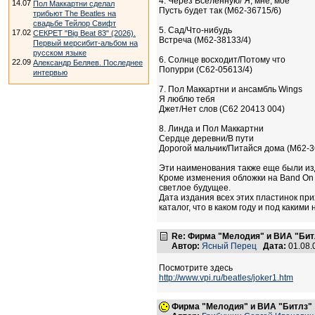
4. Через Вселенную/ Я, мне, мое
14.07
Пол Маккартни сделал
Пусть будет так (М62-36715/6)
трибьют The Beatles на
свадьбе Тейлор Свифт
5. Сад/Что-нибудь
17.02
СЕКРЕТ "Big Beat 83" (2026).
Встреча (М62-38133/4)
Первый мерсибит-альбом на
русском языке
6. Солнце восходит/Потому что
22.09
Александр Беляев. Последнее
Попурри (С62-05613/4)
интервью
7. Пол Маккартни и ансамбль Wings
Я люблю тебя
Джет/Нет слов (С62 20413 004)
8. Линда и Пол Маккартни
Сердце деревни/В пути
Дорогой мальчик/Питайся дома (М62-3
Эти наименования также еще были изд
Кроме изменения обложки на Band On 
светлое будущее.
Дата издания всех этих пластинок пр
каталог, что в каком году и под каким
Re: Фирма "Мелодия" и ВИА "Битл
Автор:
Ясный Перец
Дата:
01.08.
Посмотрите здесь
http://www.vpi.ru/beatles/joker1.htm
Фирма "Мелодия" и ВИА "Битлз"