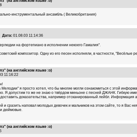
з" (на английском языке :о)
:28
кально-инструментальный ансамбль ( Великобритания)
Дата:
01.08.03 11:14:36
терлюдии на фортепиано в исполнении некоего Гамалия".
оветский композитор. Одну из его песен исполняли, в частности, "Весёлые ре
з" (на английском языке :о)
03 11:16:22
н!
а Мелодии" я просто хотел, что бы многие могли ознакомиться с этой информац
рно. Я допустим то же не знаю о твёрдом миньоне с песней ДЖАНК. Гибкую им
едоставить доказательства, например отсканированный лейбл. Информация а
 и сразить наповал молодых девочек и мальчиков на этом сайте, то я Вас не
ми дюймовые.
з" (на английском языке :о)
:06