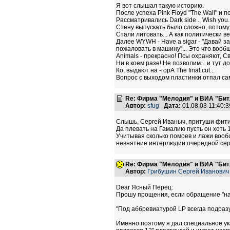
Я вот слышал такую историю.
После успеха Pink Floyd "The Wall" и
Рассматривались Dark side... Wish you...
Стену выпускать было сложно, потому к
Стали литовать... А как политически 
Далее WYWH - Have a sigar - "Давай з
пожаловать в машину"... Это что вооб
Animals - прекрасно! Псы охраняют, Св
Ни в коем разе! Не позволим... и тут
Ко, выдают на -горА The final cut...
Вопрос с выходом пластинки отпал сам
Re: Фирма "Мелодия" и ВИА "Битл
Автор:
sfug
Дата:
01.08.03 11:40
Слышь, Сергей Иваныч, притуши фитил
Да плевать на Гамалию пусть он хоть 1
Учитывая сколько помоев и лажи вообщ
невнятние интерлюдии очередной серо
Re: Фирма "Мелодия" и ВИА "Битл
Автор:
Грибушин Сергей Иванович
Dear Ясный Перец:
Прошу прощения, если обращение "на 
"Под аббревиатурой LP всегда подразу
Именно поэтому я дал специальное ук