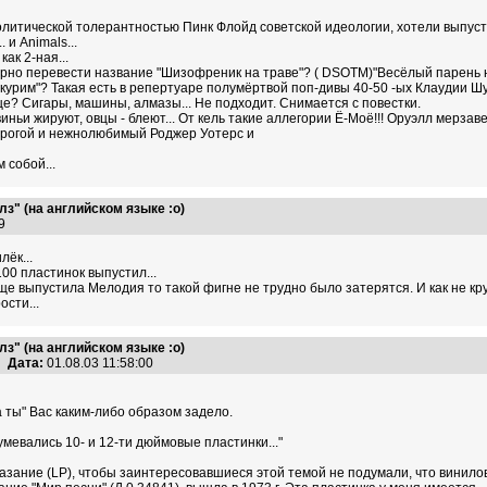
 политической толерантностью Пинк Флойд советской идеологии, хотели выпуст
 и Animals...
ак 2-ная...
верно перевести название "Шизофреник на траве"? ( DSOTM)"Весёлый парень на 
акурим"? Такая есть в репертуаре полумёртвой поп-дивы 40-50 -ых Клаудии Шу
ще? Сигары, машины, алмазы... Не подходит. Снимается с повестки.
иньи жируют, овцы - блеют... От кель такие аллегории Ё-Моё!!! Оруэлл мерза
 дорогой и нежнолюбимый Роджер Уотерс и
 собой...
з" (на английском языке :о)
:39
ёк...
00 пластинок выпустил...
е выпустила Мелодия то такой фигне не трудно было затерятся. И как не крут
сти...
з" (на английском языке :о)
Дата:
01.08.03 11:58:00
ты" Вас каким-либо образом задело.
мевались 10- и 12-ти дюймовые пластинки..."
азание (LP), чтобы заинтересовавшиеся этой темой не подумали, что винило