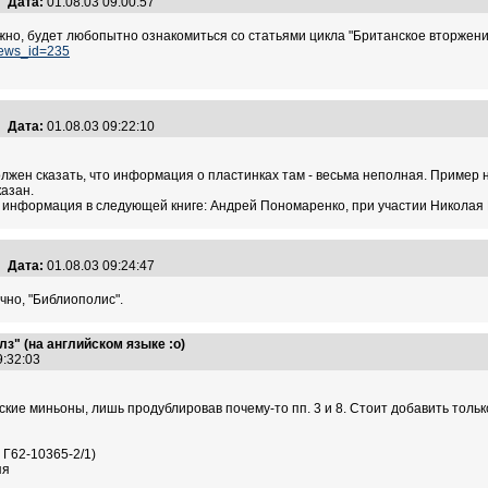
Дата:
01.08.03 09:00:57
но, будет любопытно ознакомиться со статьями цикла "Британское вторжение
news_id=235
Дата:
01.08.03 09:22:10
лжен сказать, что информация о пластинках там - весьма неполная. Пример на
казан.
информация в следующей книге: Андрей Пономаренко, при участии Николая К
Дата:
01.08.03 09:24:47
чно, "Библиополис".
з" (на английском языке :о)
09:32:03
ские миньоны, лишь продублировав почему-то пп. 3 и 8. Стоит добавить тол
 Г62-10365-2/1)
яя