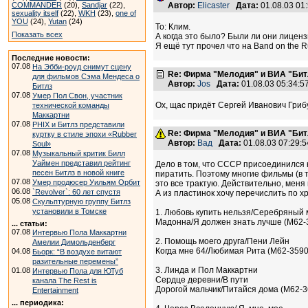
COMMANDER
(20),
Sandjar
(22),
Автор:
Elicaster
Дата:
01.08.03 01
sexuality itself
(22),
WKH
(23),
one of
YOU
(24),
Yutan
(24)
To: Клим.
Показать всех
А когда это было? Были ли они лицен
Я ещё тут прочел что на Band on the 
Последние новости:
07.08
На Эбби-роуд снимут сцену
Re: Фирма "Мелодия" и ВИА "Битл
для фильмов Сэма Мендеса о
Автор:
Jos
Дата:
01.08.03 05:34:
Битлз
07.08
Умер Пол Свон, участник
Ох, щас придёт Сергей Иванович Гриб
технической команды
Маккартни
07.08
PHIX и Битлз представили
Re: Фирма "Мелодия" и ВИА "Битл
куртку в стиле эпохи «Rubber
Автор:
Вад
Дата:
01.08.03 07:29
Soul»
07.08
Музыкальный критик Билл
Уаймен представил рейтинг
Дело в том, что СССР присоединился 
песен Битлз в новой книге
пиратить. Поэтому многие фильмы (в 
07.08
Умер продюсер Уильям Орбит
это все трактую. Действительно, меня
06.08
`Revolver`: 60 лет спустя
А из пластинок хочу перечислить по 
05.08
Скульптурную группу Битлз
установили в Томске
1. Любовь купить нельзя/Серебряный 
Мадонна/Я должен знать лучше (М62-
... статьи:
07.08
Интервью Пола Маккартни
2. Помощь моего друга/Пени Лейн
Амелии Димольденберг
Когда мне 64/Любимая Рита (М62-3590
04.08
Бьорк: “В воздухе витают
разительные перемены”
3. Линда и Пол Маккартни
01.08
Интервью Пола для ЮТуб
Сердце деревни/В пути
канала The Rest is
Дорогой мальчик/Питайся дома (М62-3
Entertainment
... периодика: