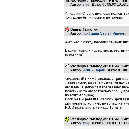
Re: Фирма "Мелодия" и ВИА "Битл
Автор:
sfug
Дата:
01.08.03 10:53
А Роллинг Стоунс именовались как Во
Тока какие были песни я не помню.
Вадим Гамалия
Автор:
Грибушин Сергей Иванович
Alex Red: "Между песнями звучали ин
Вадим Гамалия - довольно известный с
пластинка".
Re: Фирма "Мелодия" и ВИА "Битл
Автор:
Ясный Перец
Дата:
01.08.
Уважаемый Сергей Иванович Грибуши
Давая ссылку на сайт "Битлз. 20 лет н
его вина. В целом там всё указано ве
пластинку, то настоятельно прошу пр
во всяком случае).
Если же Вы решили блеснуть эрудицией
дюймовые пластинки, но только не 7-
P.S. И пожалуйста не надо ТЫкать.
Re: Фирма "Мелодия" и ВИА "Битл
Автор:
sfug
Дата:
01.08.03 11:31