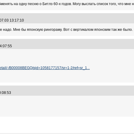
бменять на одну песню о Битлз 60-х годов. Могу выслать список того, что мне 
07.03 13:17:10
е надо. Мне бы японскую рингораму. Вот с вертикалом японским так же было.
14:07:55
etail/-/B00008BEGQ/qid=1058177157/sr=1-2/ref=sr_1...
10:08:53