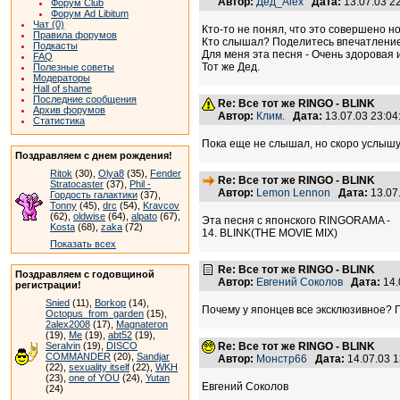
Автор:
Дед_Alex
Дата:
13.07.03 2
Форум Club
Форум Ad Libitum
Чат (0)
Кто-то не понял, что это совершено н
Правила форумов
Кто слышал? Поделитесь впечатлени
Подкасты
Для меня эта песня - Очень здоровая и
FAQ
Тот же Дед.
Полезные советы
Модераторы
Hall of shame
Последние сообщения
Re: Все тот же RINGO - BLINK
Архив форумов
Автор:
Клим.
Дата:
13.07.03 23:0
Статистика
Пока еще не слышал, но скоро услышу
Поздравляем с днем рождения!
Ritok
(30),
Olya8
(35),
Fender
Re: Все тот же RINGO - BLINK
Stratocaster
(37),
Phil -
Автор:
Lemon Lennon
Дата:
13.07
Гордость галактики
(37),
Tonny
(45),
drc
(54),
Kravcov
(62),
oldwise
(64),
alpato
(67),
Эта песня с японского RINGORAMA -
Kosta
(68),
zaka
(72)
14. BLINK(THE MOVIE MIX)
Показать всех
Re: Все тот же RINGO - BLINK
Поздравляем с годовщиной
Автор:
Евгений Соколов
Дата:
14.
регистрации!
Snied
(11),
Borkop
(14),
Почему у японцев все эксклюзивное? 
Octopus_from_garden
(15),
2alex2008
(17),
Magnateron
(19),
Me
(19),
abt52
(19),
Seralvin
(19),
DISCO
Re: Все тот же RINGO - BLINK
COMMANDER
(20),
Sandjar
Автор:
Монстр66
Дата:
14.07.03 
(22),
sexuality itself
(22),
WKH
(23),
one of YOU
(24),
Yutan
Евгений Соколов
(24)