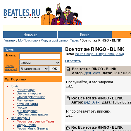
Новости
Книги
Главная
/
Мр.Поустман
/
Форум Lost Lennon Tapes
/ Все тот же RINGO - BLINK
Все тот же RINGO - BLINK
Поиск
Тема:
Ринго Старр - Ringo Rama (2003)
Искать:
Ответить
Советы
Все тот же RINGO - BLINK
Vox populi
Автор:
Дед_Alex
Дата:
13.07.03 2
Мр. Поустман
Послушайте, и это здорово!
Дед.
Клуб
Регистрация
Выслать пароль
Список участников
Re: Все тот же RINGO - BLINK
Мы помним
Автор:
Дед_Alex
Дата:
13.07.03 2
Клубная карта
Города
Дни рождения
Ringo спевает эту пиисню.
Юбилеи регистрации
Дед.
Все форумы
Форум Lost Lennon Tapes
Форум Photo
Re: Все тот же RINGO - BLINK
Форум Music General