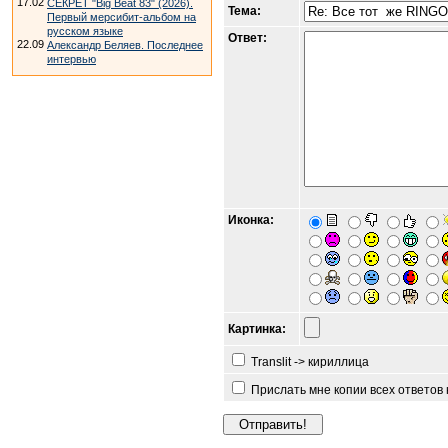
17.02
СЕКРЕТ "Big Beat 83" (2026).
Тема:
Первый мерсибит-альбом на
русском языке
Ответ:
22.09
Александр Беляев. Последнее
интервью
Иконка:
Картинка:
Translit -> кириллица
Прислать мне копии всех ответов