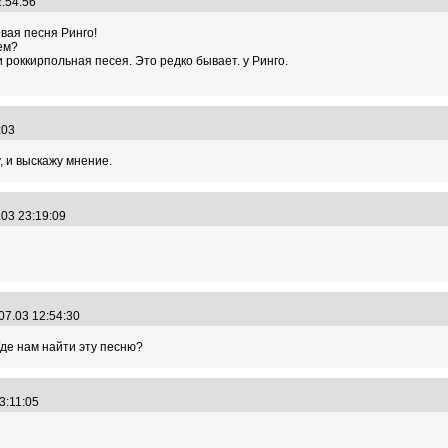
2:54:56
овая песня Ринго!
ем?
 роккирпольная песея. Это редко бывает. у Ринго.
4:03
, и выскажу мнение.
.03 23:19:09
07.03 12:54:30
Где нам найти эту песню?
13:11:05