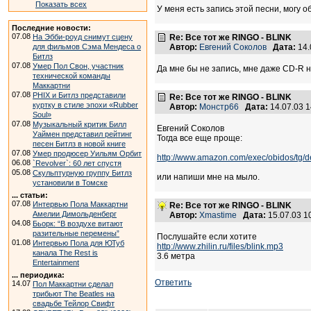
Показать всех
У меня есть запись этой песни, могу о
Последние новости:
07.08
На Эбби-роуд снимут сцену
Re: Все тот же RINGO - BLINK
для фильмов Сэма Мендеса о
Автор:
Евгений Соколов
Дата:
14.
Битлз
07.08
Умер Пол Свон, участник
Да мне бы не запись, мне даже CD-R н
технической команды
Маккартни
07.08
PHIX и Битлз представили
Re: Все тот же RINGO - BLINK
куртку в стиле эпохи «Rubber
Автор:
Монстр66
Дата:
14.07.03 
Soul»
07.08
Музыкальный критик Билл
Евгений Соколов
Уаймен представил рейтинг
Тогда все еще проще:
песен Битлз в новой книге
07.08
Умер продюсер Уильям Орбит
http://www.amazon.com/exec/obidos/tg/d
06.08
`Revolver`: 60 лет спустя
05.08
Скульптурную группу Битлз
или напиши мне на мыло.
установили в Томске
... статьи:
07.08
Интервью Пола Маккартни
Re: Все тот же RINGO - BLINK
Амелии Димольденберг
Автор:
Xmastime
Дата:
15.07.03 
04.08
Бьорк: “В воздухе витают
разительные перемены”
Послушайте если хотите
01.08
Интервью Пола для ЮТуб
http://www.zhilin.ru/files/blink.mp3
канала The Rest is
3.6 метра
Entertainment
... периодика:
Ответить
14.07
Пол Маккартни сделал
трибьют The Beatles на
свадьбе Тейлор Свифт