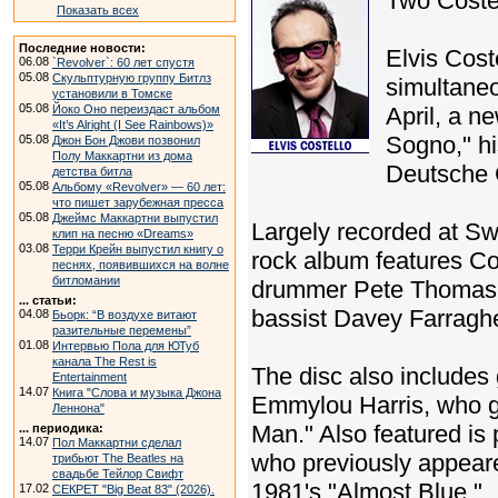
Two Coste
Показать всех
Последние новости:
Elvis Cost
06.08
`Revolver`: 60 лет спустя
05.08
Скульптурную группу Битлз
simultaneo
установили в Томске
05.08
Йоко Оно переиздаст альбом
April, a n
«It’s Alright (I See Rainbows)»
Sogno," his
05.08
Джон Бон Джови позвонил
Полу Маккартни из дома
Deutsche
детства битла
05.08
Альбому «Revolver» — 60 лет:
что пишет зарубежная пресса
05.08
Джеймс Маккартни выпустил
Largely recorded at Swe
клип на песню «Dreams»
03.08
Терри Крейн выпустил книгу о
rock album features Cos
песнях, появившихся на волне
битломании
drummer Pete Thomas a
... статьи:
bassist Davey Farraghe
04.08
Бьорк: “В воздухе витают
разительные перемены”
01.08
Интервью Пола для ЮТуб
канала The Rest is
The disc also includes
Entertainment
14.07
Книга "Слова и музыка Джона
Emmylou Harris, who gi
Леннона"
Man." Also featured is 
... периодика:
14.07
Пол Маккартни сделал
who previously appeare
трибьют The Beatles на
свадьбе Тейлор Свифт
1981's "Almost Blue."
17.02
СЕКРЕТ "Big Beat 83" (2026).