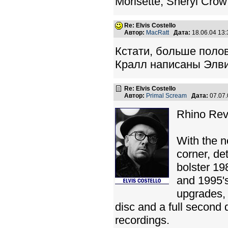
Morisette, Sheryl Crow
Re: Elvis Costello
Автор:
MacRatt
Дата:
18.06.04 13
Кстати, больше полов
Кралл написаны Элви
Re: Elvis Costello
Автор:
Primal Scream
Дата:
07.07
Rhino Reva
With the n
corner, de
bolster 19
and 1995's
upgrades, 
disc and a full second 
recordings.