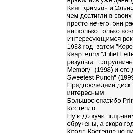
нравились уже давно).
Кинг Кримзон и Элвис
чем достигли в своих 
просто нечего; они р
насколько только воз
Интересующимся реко
1983 год, затем "Коро
Квартетом "Juliet Lette
результат сотрудниче
Memory" (1998) и ег
Sweetest Punch" (199
Предпоследний диск "
интересным.
Большое спасибо Pri
Костелло.
Ну и до кучи поправи
обручены, а скоро го
Кролл Костелло не пи