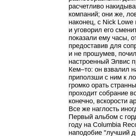
расчетливо накидыва
компаний; они же, ло
наконец, с Nick Lowe
и уговорил его смени
показали ему часы, о
предоставив для соп
и не прошумев, почил
настроенный Элвис п
Кем–то: он взвалил 
приползши с ним к ло
громко орать странны
проходит собрание в
конечно, вскорости а
Все же наглость иногд
Первый альбом с горд
году на Columbia Re
наподобие "лучший д