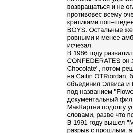
возвращаться и не ог
противовес всему оче
критиками поп–шедев
BOYS. Остальные же
ровными и менее амби
исчезал.
В 1986 году развалил
CONFEDERATES он зап
Chocolate", потом ре
на Caitin OТRiordan
объединил Элвиса и 
под названием "Flower
документальный филь
МакКартни подолгу у
словами, разве что по
В 1991 году вышел "M
разрыв с прошлым, а