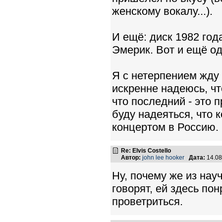
женскому вокалу...).
И ещё: диск 1982 го
Эмерик. Вот и ещё од
Я с нетерпением жду 
искренне надеюсь, чт
что последний - это 
буду надеяться, что 
концертом в Россию. 
Re: Elvis Costello
Автор:
john lee hooker
Дата:
14.08
Ну, почему же из нау
говорят, ей здесь по
проветриться.