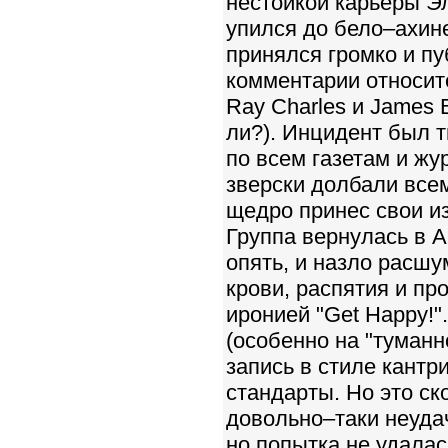
нестойкой карьеры Эл
упился до бело–ахине
принялся громко и п
комментарии относит
Ray Charles и James 
ли?). Инцидент был 
по всем газетам и жу
зверски долбали всем
щедро принес свои из
Группа вернулась в А
опять, и назло расш
крови, распятия и пр
иронией "Get Happy!
(особенно на "туманн
запись в стиле кантр
стандарты. Но это ск
довольно–таки неудач
но попытка не удалась