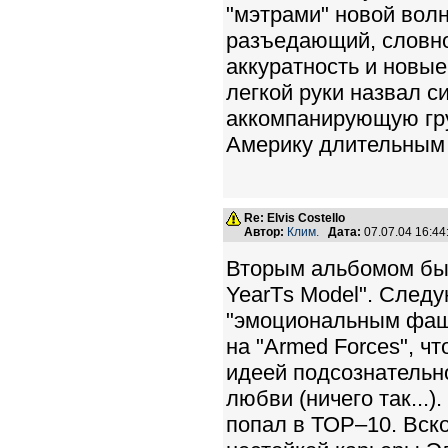
"мэтрами" новой волн
разъедающий, словно 
аккуратность и новые 
легкой руки назвал с
аккомпанирующую гр
Америку длительным 
Re: Elvis Costello
Автор:
Клим.
Дата:
07.07.04 16:4
Вторым альбомом был
YearТs Model". След
"эмоциональным фаши
на "Armed Forces", ч
идеей подсознательн
любви (ничего так...
попал в ТОР–10. Вск