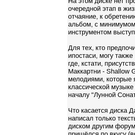
На этом диске нет п
очередной этап в жиз
отчаяние, к обретен
альбом, с минимумом
инструментом выступ
Для тех, кто предпоч
ипостаси, могу также 
где, кстати, присутс
Маккартни - Shallow
мелодиями, которые я
классической музыке (
началу "Лунной Сонат
Что касается диска Д
написал только текст
диском другим форум
пришёлся по вкусу (