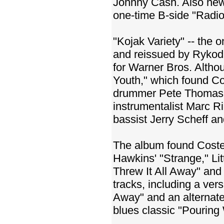
Johnny Cash. Also new 
one-time B-side "Radio
"Kojak Variety" -- the 
and reissued by Rykodi
for Warner Bros. Althou
Youth," which found Cos
drummer Pete Thomas a
instrumentalist Marc Ri
bassist Jerry Scheff a
The album found Coste
Hawkins' "Strange," Li
Threw It All Away" and
tracks, including a ver
Away" and an alternat
blues classic "Pouring