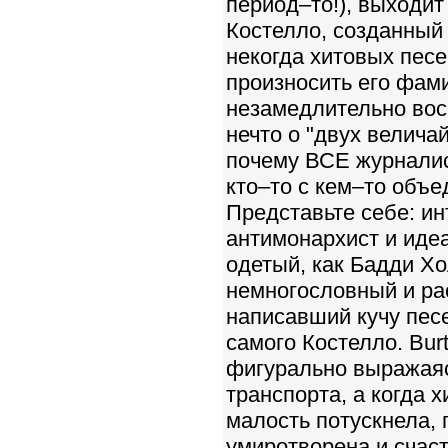
период–то!), выходи
Костелло, созданный
некогда хитовых песе
произносить его фами
незамедлительно вос
нечто о "двух велича
почему ВСЕ журналист
кто–то с кем–то объе
Представьте себе: ин
антимонархист и иде
одетый, как Бадди Хо
немногословный и р
написавший кучу песе
самого Костелло. Bur
фигурально выражаяс
транспорта, а когда 
малость потускнела, 
умиротворена и счаст