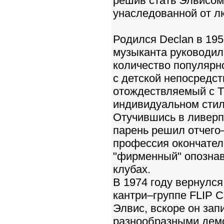
решив стать Элвисом 
унаследованной от л
Родился Declan в 195
музыканта руководил
количество популярн
с детской непосредс
отождествляемый с 
индивидуальном стил
Отучившись в ливерп
парень решил отчего
профессия окончатель
"фирменный" опознав
клубах.
В 1974 году вернулся
кантри–группе FLIP C
Элвис, вскоре он зап
разнообразными демо