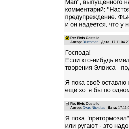
Man", выпущенного н
комментарий: "Насто
предупреждение. ФБР
и он надеется, что у 
Re: Elvis Costello
Автор:
Bluesman
Дата:
17.11.04 
Господа!
Если кто-нибудь име
творения Элвиса - по
Я пока своё оставлю 
ещё хотя бы по одному
Re: Elvis Costello
Автор:
Dvas Nickolas
Дата:
17.11.
Я пока "притормозил" 
или ругают - это над