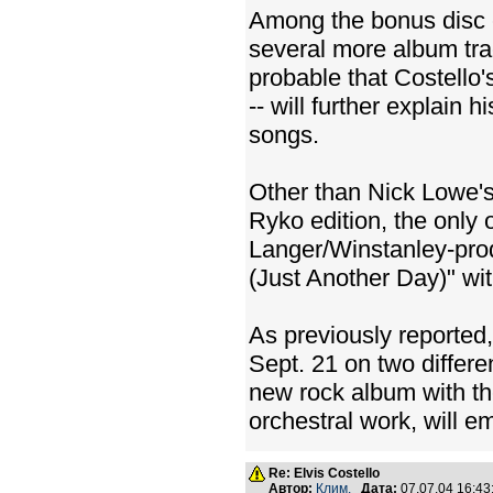
Among the bonus disc c
several more album trac
probable that Costello'
-- will further explain 
songs.
Other than Nick Lowe's
Ryko edition, the only
Langer/Winstanley-pro
(Just Another Day)" wit
As previously reported
Sept. 21 on two differe
new rock album with the 
orchestral work, will
Re: Elvis Costello
Автор:
Клим.
Дата:
07.07.04 16:4