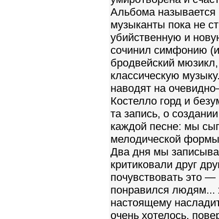
Альбома называется "
музыканты пока не ст
убийственную и нову
сочинил симфонию (и
бродвейский мюзикл, 
классическую музыку.
наводят на очевидно
Костелло горд и безу
та запись, о создани
каждой песне: мы сыг
мелодической формы, о
Два дня мы записыва
критиковали друг дру
почувствовать это — 
понравился людям... 
настоящему насладить
очень хотелось, пове