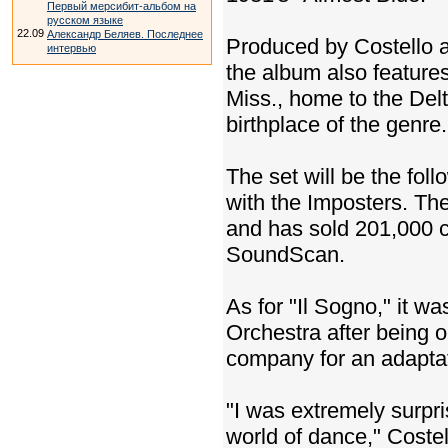
Первый мерсибит-альбом на
русском языке
22.09
Александр Беляев. Последнее
Produced by Costello 
интервью
the album also feature
Miss., home to the Del
birthplace of the genre.
The set will be the fol
with the Imposters. Th
and has sold 201,000 c
SoundScan.
As for "Il Sogno," it 
Orchestra after being o
company for an adapta
"I was extremely surpri
world of dance," Coste