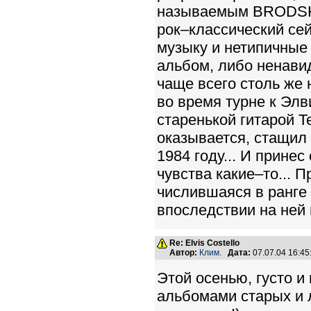
называемым BRODSKY 
рок–классический сей
музыку и нетипичные
альбом, либо ненави
чаще всего столь же 
во время турне к Эл
старенькой гитарой T
оказывается, стащил 
1984 году... И прине
чувства какие–то... П
числившаяся в ранге 
впоследствии на ней 
Re: Elvis Costello
Автор:
Клим.
Дата:
07.07.04 16:4
Этой осенью, густо 
альбомами старых и 