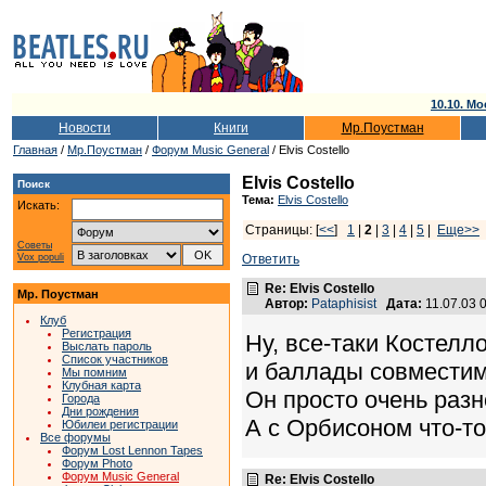
10.10. Мо
Новости
Книги
Мр.Поустман
Главная
/
Мр.Поустман
/
Форум Music General
/ Elvis Costello
Elvis Costello
Поиск
Тема:
Elvis Costello
Искать:
Страницы: [
<<
]
1
|
2
|
3
|
4
|
5
|
Еще>>
Советы
Vox populi
Ответить
Re: Elvis Costello
Мр. Поустман
Автор:
Pataphisist
Дата:
11.07.03 
Клуб
Регистрация
Ну, все-таки Костелл
Выслать пароль
Список участников
и баллады совместимы
Мы помним
Клубная карта
Он просто очень разно
Города
Дни рождения
А с Орбисоном что-то ест
Юбилеи регистрации
Все форумы
Форум Lost Lennon Tapes
Форум Photo
Форум Music General
Re: Elvis Costello