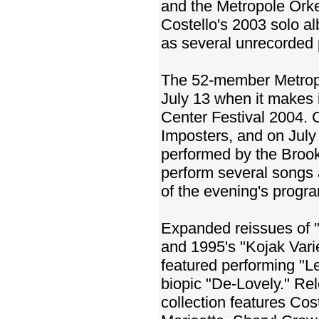
and the Metropole Orkes
Costello's 2003 solo al
as several unrecorded 
The 52-member Metropol
July 13 when it makes 
Center Festival 2004. Co
Imposters, and on July 
performed by the Brook
perform several songs 
of the evening's progr
Expanded reissues of 
and 1995's "Kojak Variet
featured performing "L
biopic "De-Lovely." R
collection features Cos