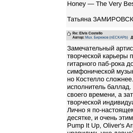
Honey — The Very Best
Татьяна ЗАМИРОВС
Re: Elvis Costello
Автор:
Mux. Бирюков (nECKAPb)
Д
Замечательный артист
творческой карьеры п
гитарного паб-рока д
симфонической музыки
но Костелло сложнее.
исполнитель баллад. 
своего времени, а за
творческой индивидуа
Лично я по-настояще
десятке, и очень этим
Pump It Up, Oliver's A