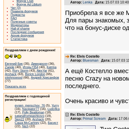
Форум Club
Автор:
Lenka
Дата:
15.07.03 10:4
Форум Ad Libitum
Чат (0)
Приобрела я все же M
Правила форумов
Подкасты
FAQ
Для пары знакомых, 
Полезные советы
Модераторы
что на бонус-диске од
Hall of shame
Последние сообщения
Архив форумов
Статистика
Поздравляем с днем рождения!
Re: Elvis Costello
Автор:
Bluesman
Дата:
15.07.03 
Евгений Бик
(35),
Димедролл
(36),
Zapple
(40),
Игорь7354
(40),
Katrina
А ещё Костелло вмес
(42),
Rory Storm
(43),
AlexYar
(61),
Arshack
(63),
Borick London
(65),
песню Crazy на ново
stjohnswood
(66),
Андрей Хрисанфов
(77)
последнего.
Показать всех
Поздравляем с годовщиной
Очень красиво и чувс
регистрации!
evgen_menschov_76
(5),
Yurry
(16),
Navigator77
(16),
Ludo4ka
(17),
Polly Beatloman
(18),
Re: Elvis Costello
satanafrompashkovo
(19),
Автор:
Primal Scream
Дата:
17.06
Sion22
(20),
Arshack
(20),
Саша McCartney
(22),
Басист
(22),
Nich
(22)