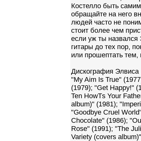
Костелло быть самим 
обращайте на него вн
людей часто не поним
стоит более чем при
если уж ты назвался 
гитары до тех пор, п
или прошептать тем, 
Дискография Элвиса 
"My Aim Is True" (1977
(1979); "Get Happy!" (
Ten HowТs Your Fathers
album)" (1981); "Imper
"Goodbye Cruel World" 
Chocolate" (1986); "Out
Rose" (1991); "The Juli
Variety (covers album)