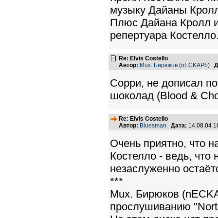
музыку Дайаны Кролл;
Плюс Дайана Кролл и
репертуара Костелло
Re: Elvis Costello
Автор:
Mux. Бирюков (nECKAPb)
Д
Сорри, не дописал по
шоколад (Blood & Cho
Re: Elvis Costello
Автор:
Bluesman
Дата:
14.08.04 
Очень приятно, что 
Костелло - ведь, что 
незаслуженно остаёт
***
Mux. Бирюков (nECKA
прослушиванию "North