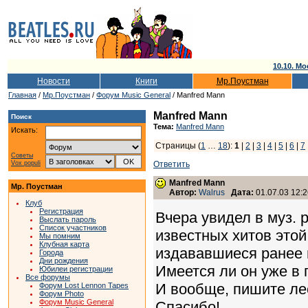
10.10. Мо
Новости
Книги
Мр.Поустман
Главная
/
Мр.Поустман
/
Форум Music General
/ Manfred Mann
Manfred Mann
Поиск
Тема:
Manfred Mann
Искать:
Страницы (
1
…
18
):
1
|
2
|
3
|
4
|
5
|
6
|
7
Советы
Vox populi
Ответить
Manfred Mann
Мр. Поустман
Автор:
Walrus
Дата:
01.07.03 12:2
Клуб
Регистрация
Вчера увидел в муз. 
Выслать пароль
Список участников
известных хитов этой
Мы помним
Клубная карта
издававшиеся ранее в
Города
Дни рождения
Имеется ли он уже в
Юбилеи регистрации
Все форумы
И вообще, пишите ле
Форум Lost Lennon Tapes
Форум Photo
Форум Music General
Спасибо!