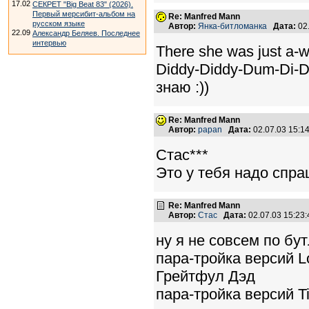
17.02
СЕКРЕТ "Big Beat 83" (2026).
Первый мерсибит-альбом на
Re: Manfred Mann
русском языке
Автор:
Янка-битломанка
Дата:
02
22.09
Александр Беляев. Последнее
интервью
There she was just a-w
Diddy-Diddy-Dum-Di-
знаю :))
Re: Manfred Mann
Автор:
papan
Дата:
02.07.03 15:
Стас***
Это у тебя надо спраш
Re: Manfred Mann
Автор:
Стас
Дата:
02.07.03 15:2
ну я не совсем по бут
пара-тройка версий Lo
Грейтфул Дэд
пара-тройка версий Ti