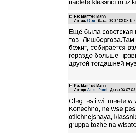
naidete klassnoi muzik
Re: Manfred Mann
Автор:
Oleg
Дата:
03.07.03 03:15
Ещё была советская п
тов. Лишбергова.Там
бежит, собирается вз
гораздо больше нрав
другой тогдашней му
Re: Manfred Mann
Автор:
Alexei Perel
Дата:
03.07.03
Oleg: esli wi imeete w
Konechno, ne wse pesn
otlichnejshaya, klassnie
gruppa tozhe na wisote