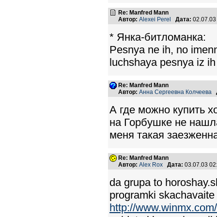
Re: Manfred Mann
Автор:
Alexei Perel
Дата:
02.07.03
* Янка-битломанка:
Pesnya ne ih, no imenn
luchshaya pesnya iz ih
Re: Manfred Mann
Автор:
Анна Сергеевна Колчеева
А где можно купить х
на Горбушке не нашла
меня такая заезженна
Re: Manfred Mann
Автор:
Alex Rox
Дата:
03.07.03 0
da grupa to horoshay.s
programki skachavaite
http://www.winmx.com/,