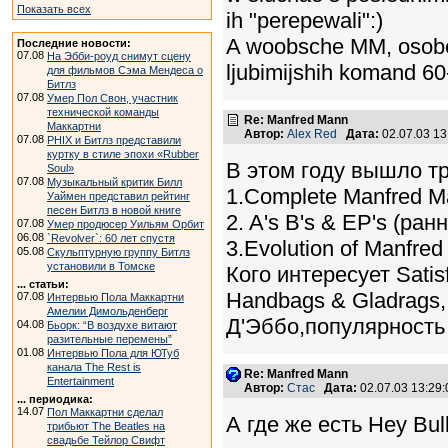
Показать всех
ih "perepewali":)
A woobsche MM, osobe
Последние новости:
07.08
На Эбби-роуд снимут сцену
ljubimijshih komand 60
для фильмов Сэма Мендеса о
Битлз
07.08
Умер Пол Свон, участник
технической команды
Re: Manfred Mann
Маккартни
Автор:
Alex Red
Дата:
02.07.03 1
07.08
PHIX и Битлз представили
куртку в стиле эпохи «Rubber
В этом году вышло т
Soul»
07.08
Музыкальный критик Билл
1.Complete Manfred 
Уаймен представил рейтинг
песен Битлз в новой книге
2. A's B's & EP's (ран
07.08
Умер продюсер Уильям Орбит
06.08
`Revolver`: 60 лет спустя
3.Evolution of Manfr
05.08
Скульптурную группу Битлз
установили в Томске
Кого интересует Satis
... статьи:
Handbags & Gladrags,
07.08
Интервью Пола Маккартни
Амелии Димольденберг
Д'Эббо,популярность
04.08
Бьорк: “В воздухе витают
разительные перемены”
01.08
Интервью Пола для ЮТуб
канала The Rest is
Re: Manfred Mann
Entertainment
Автор:
Стас
Дата:
02.07.03 13:2
... периодика:
14.07
Пол Маккартни сделал
А где же есть Hey Bul
трибьют The Beatles на
свадьбе Тейлор Свифт