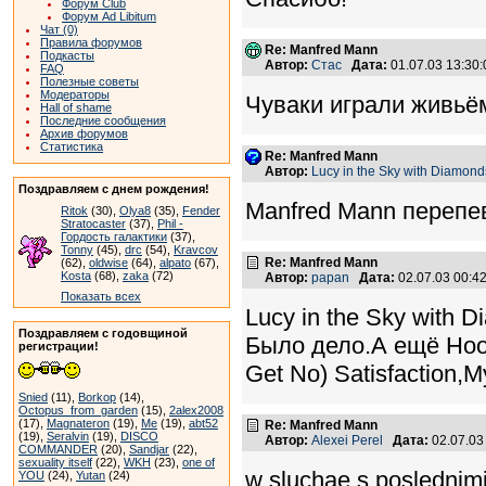
Форум Club
Форум Ad Libitum
Чат (0)
Правила форумов
Re: Manfred Mann
Подкасты
Автор:
Стас
Дата:
01.07.03 13:3
FAQ
Полезные советы
Модераторы
Чуваки играли живьём
Hall of shame
Последние сообщения
Архив форумов
Статистика
Re: Manfred Mann
Автор:
Lucy in the Sky with Diamond
Поздравляем с днем рождения!
Manfred Mann перепева
Ritok
(30),
Olya8
(35),
Fender
Stratocaster
(37),
Phil -
Гордость галактики
(37),
Tonny
(45),
drc
(54),
Kravcov
Re: Manfred Mann
(62),
oldwise
(64),
alpato
(67),
Kosta
(68),
zaka
(72)
Автор:
papan
Дата:
02.07.03 00:
Показать всех
Lucy in the Sky with 
Поздравляем с годовщиной
Было дело.А ещё Hooch
регистрации!
Get No) Satisfaction,M
Snied
(11),
Borkop
(14),
Octopus_from_garden
(15),
2alex2008
(17),
Magnateron
(19),
Me
(19),
abt52
Re: Manfred Mann
(19),
Seralvin
(19),
DISCO
Автор:
Alexei Perel
Дата:
02.07.03
COMMANDER
(20),
Sandjar
(22),
sexuality itself
(22),
WKH
(23),
one of
w sluchae s poslednim
YOU
(24),
Yutan
(24)