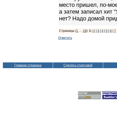
место пришел, по-мое
а затем записал хит 
нет? Надо домой прид
Страницы (
1
…
18
):
1
|
2
|
3
|
4
|
5
|
6
|
7
Ответить
Главная страница
Сделать стартовой