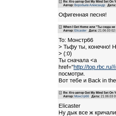
Re: Кто автор Got My Mind Set On 
Автор:
Воробьёв Александр
Дата:
Офигенная песня!
When I Get Home или "Ты сюда не
Автор:
Elicaster
Дата:
21.06.03 02
To: Монстр66
> Тьфу ты, конечно! Н
> (:0)
Ты сначала <a
href="
http://top.rbc.r
посмотри.
Вот тебе и Back in th
Re: Кто автор Got My Mind Set On 
Автор:
Монстр66
Дата:
21.06.03 
Elicaster
Ну дык все ж кричали