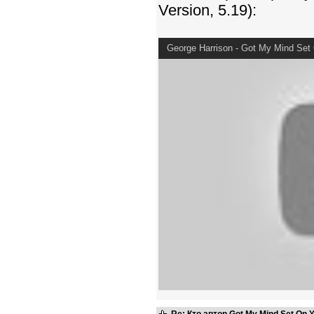
Version, 5.19):
George Harrison - Got My Mind Set