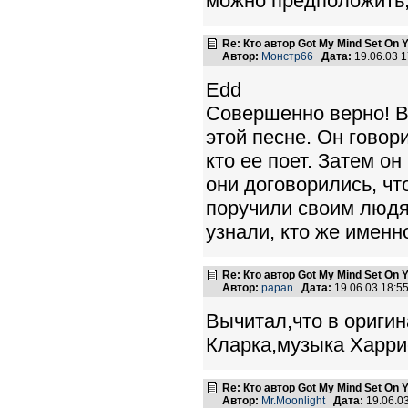
можно предположить,
Re: Кто автор Got My Mind Set On 
Автор:
Монстр66
Дата:
19.06.03 
Edd
Совершенно верно! В
этой песне. Он говори
кто ее поет. Затем он
они договорились, чт
поручили своим людям
узнали, кто же именно
Re: Кто автор Got My Mind Set On 
Автор:
papan
Дата:
19.06.03 18:
Вычитал,что в оригин
Кларка,музыка Харри
Re: Кто автор Got My Mind Set On 
Автор:
Mr.Moonlight
Дата:
19.06.0