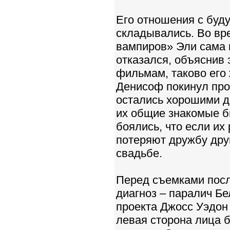
Его отношения с буд
складывались. Во вр
вампиров» Эли сама 
отказался, объяснив 
фильмам, таково его 
Денисоф покинул прое
остались хорошими др
их общие знакомые б
боялись, что если их
потеряют дружбу дру
свадьбе.
Перед съемками посл
диагноз – паралич Бе
проекта Джосс Уэдон 
левая сторона лица 