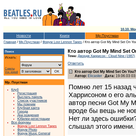
10.10. Мо
Новости
Книги
Мр.Поустман
Главная
/
Мр.Поустман
/
Форум Lost Lennon Tapes
/ Кто автор Got My Mind Set On Yo
Кто автор Got My Mind Set 
Поиск
Тема:
Джордж Харрисон - Cloud Nine (1987)
Искать:
Ответить
Советы
Кто автор Got My Mind Set On You?
Vox populi
Автор:
Elicaster
Дата:
19.06.03 03
Мр. Поустман
Помню лет 15 назад 
Клуб
Харрисоном о его аль
Регистрация
Выслать пароль
Список участников
автор песни Got My M
Мы помним
Клубная карта
вроде бы вещь не нов
Города
Дни рождения
Нет ли здесь ошибки?
Юбилеи регистрации
Все форумы
слышал этого имени.
Форум Lost Lennon Tapes
Форум Photo
Форум Music General