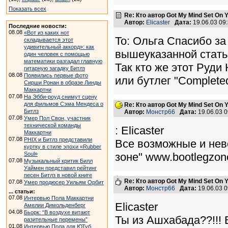
Показать всех
Re: Кто автор Got My Mind Set On 
Автор:
Elicaster
Дата:
19.06.03 09
Последние новости:
08.08
«Вот из каких нот
To: Ольга Спасибо за
складывается этот
удивительный аккорд»: как
вышеуказанной стать
один человек с помощью
математики разгадал главную
Так кто же этот Руди
гитарную загадку Битлз
08.08
Появились первые фото
или бутлег "Completed
Сирши Ронан в образе Линды
Маккартни
07.08
На Эбби-роуд снимут сцену
для фильмов Сэма Мендеса о
Re: Кто автор Got My Mind Set On 
Битлз
Автор:
Монстр66
Дата:
19.06.03 
07.08
Умер Пол Свон, участник
технической команды
: Elicaster
Маккартни
07.08
PHIX и Битлз представили
Все возможные и нев
куртку в стиле эпохи «Rubber
Soul»
зоне" www.bootlegzo
07.08
Музыкальный критик Билл
Уаймен представил рейтинг
песен Битлз в новой книге
Re: Кто автор Got My Mind Set On 
07.08
Умер продюсер Уильям Орбит
Автор:
Монстр66
Дата:
19.06.03 
... статьи:
07.08
Интервью Пола Маккартни
Elicaster
Амелии Димольденберг
04.08
Бьорк: “В воздухе витают
Ты из Ашхабада??!!! 
разительные перемены”
01.08
Интервью Пола для ЮТуб