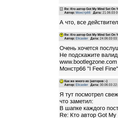
Re: Кто автор Got My Mind Set On 
Автор:
Монстр66
Дата:
21.06.03 
А что, все действите
Re: Кто автор Got My Mind Set On 
Автор:
Elicaster
Дата:
24.06.03 03
Очень хочется послуш
Не подскажите валид
www.bootlegzone.com
Монстр66 "I Feel Fine"
Как же много их (авторов :-)
Автор:
Elicaster
Дата:
30.06.03 22
Я тут посмотрел свеж
что заметил:
В шапке каждого пост
Re: Кто автор Got My