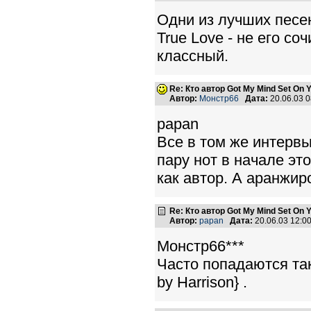
Одни из лучших песен
True Love - не его с
классный.
Re: Кто автор Got My Mind Set On 
Автор:
Монстр66
Дата:
20.06.03 
papan
Все в том же интервь
пару нот в начале эт
как автор. А аранжир
Re: Кто автор Got My Mind Set On 
Автор:
papan
Дата:
20.06.03 12:
Монстр66***
Часто попадаются так
by Harrison} .