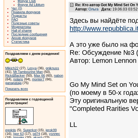
Форум Club
Форум Ad Libitum
Re: Кто автор Got My Mind Set On 
Чат (0)
Автор:
Ольга
Дата:
19.06.03 03:5
Правила форумов
Подкасты
Здесь вы найдёте по
FAQ
Полезные советы
http://www.repubblica.
Модераторы
Hall of shame
Последние сообщения
Архив форумов
Статистика
А это уже было на ф
Re: Обсуждение №3 (
Поздравляем с днем рождения!
Автор: Lemon Lennon 
Mikich22
(27),
Lesya
(36),
gniknuss
(41),
Mr.Tambourine Man
(50),
Rick&Backer
(50),
Max 66
(60),
nabon
(64),
nolans
(64),
monter7
(66),
Go My Mind Set on Yo
ganapataja
(75)
Показать всех
(по моему в 50-х года
Эту оригинальную ве
Поздравляем с годовщиной
регистрации!
"Completed Rarities Vo
LL
egoktis
(5),
Superkot
(15),
igrok99
(16),
Igor 63
(17),
od74
(18),
уоллес
(18),
Impaler
(20),
akash
(23)