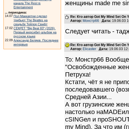
женщины made me sing
канала The Rest is
Entertainment
... периодика:
14.07
Пол Маккартни сделал
Re: Кто автор Got My Mind Set On 
трибьют The Beatles на
Автор:
Монстр66
Дата:
19.06.03 
свадьбе Тейлор Свифт
17.02
СЕКРЕТ "Big Beat 83" (2026).
Следует читать - тад
Первый мерсибит-альбом на
русском языке
22.09
Александр Беляев. Последнее
интервью
Re: Кто автор Got My Mind Set On 
Автор:
Elicaster
Дата:
19.06.03 12
To: Монстр66 Вообще-
"Освобожденные женщи
Петруха!
Кстати, чёт я не при
последовавшего (воз
Средней Азии...
А вот грузинские жен
настолько наMADEили
сSINGел и проSHOUTи
my Mind). За что им 