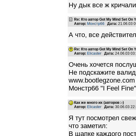
Ну дык все ж кричали
Re: Кто автор Got My Mind Set On 
Автор:
Монстр66
Дата:
21.06.03 
А что, все действите
Re: Кто автор Got My Mind Set On 
Автор:
Elicaster
Дата:
24.06.03 03
Очень хочется послуш
Не подскажите валид
www.bootlegzone.com
Монстр66 "I Feel Fine"
Как же много их (авторов :-)
Автор:
Elicaster
Дата:
30.06.03 22
Я тут посмотрел свеж
что заметил:
В шапке каждого пост