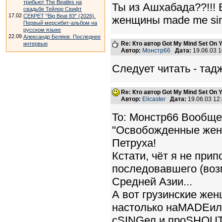
трибьют The Beatles на
Ты из Ашхабада??!!! 
свадьбе Тейлор Свифт
17.02
СЕКРЕТ "Big Beat 83" (2026).
женщины made me sing
Первый мерсибит-альбом на
русском языке
22.09
Александр Беляев. Последнее
Re: Кто автор Got My Mind Set On 
интервью
Автор:
Монстр66
Дата:
19.06.03 
Следует читать - тад
Re: Кто автор Got My Mind Set On 
Автор:
Elicaster
Дата:
19.06.03 12
To: Монстр66 Вообще-
"Освобожденные женщи
Петруха!
Кстати, чёт я не при
последовавшего (воз
Средней Азии...
А вот грузинские жен
настолько наMADEили
сSINGел и проSHOUTи