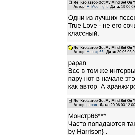
Re: Кто автор Got My Mind Set On 
Автор:
Mr.Moonlight
Дата:
19.06.0
Одни из лучших песен
True Love - не его с
классный.
Re: Кто автор Got My Mind Set On 
Автор:
Монстр66
Дата:
20.06.03 
papan
Все в том же интервь
пару нот в начале эт
как автор. А аранжир
Re: Кто автор Got My Mind Set On 
Автор:
papan
Дата:
20.06.03 12:
Монстр66***
Часто попадаются так
by Harrison} .