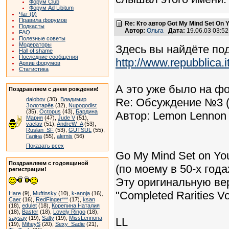
Форум Club
Форум Ad Libitum
Чат (0)
Правила форумов
Re: Кто автор Got My Mind Set On 
Подкасты
Автор:
Ольга
Дата:
19.06.03 03:5
FAQ
Полезные советы
Модераторы
Здесь вы найдёте по
Hall of shame
Последние сообщения
http://www.repubblica.
Архив форумов
Статистика
А это уже было на ф
Поздравляем с днем рождения!
dalobov
(30),
Владимир
Re: Обсуждение №3 (
Золотарёв
(32),
Nupogodist
(35),
Octopus
(43),
Бардина
Автор: Lemon Lennon 
Мария
(47),
Jude V
(51),
vaclav
(51),
AndreW_A
(53),
Ruslan_SF
(53),
GUTSUL
(55),
Галіна
(55),
alemis
(56)
Показать всех
Go My Mind Set on Yo
Поздравляем с годовщиной
(по моему в 50-х года
регистрации!
Эту оригинальную ве
"Completed Rarities Vo
Hare
(9),
Muftinsky
(10),
k-annja
(16),
Caer
(16),
RedFinger***
(17),
ksan
(18),
edulet
(18),
Корепина Наталия
(18),
Baster
(18),
Lovely Ringo
(18),
saysay
(19),
Salty
(19),
MissLennona
LL
(19),
MiheyS
(20),
Sexy_Sadie
(21),