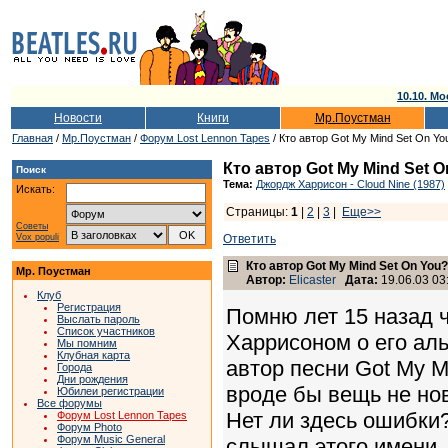
10.10. Мо
Новости
Книги
Мр.Поустман
Главная
/
Мр.Поустман
/
Форум Lost Lennon Tapes
/ Кто автор Got My Mind Set On Yo
Кто автор Got My Mind Set 
Поиск
Тема:
Джордж Харрисон - Cloud Nine (1987)
Искать:
Страницы:
1
|
2
|
3
|
Еще>>
Советы
Vox populi
Ответить
Кто автор Got My Mind Set On You?
Мр. Поустман
Автор:
Elicaster
Дата:
19.06.03 03
Клуб
Регистрация
Помню лет 15 назад 
Выслать пароль
Список участников
Харрисоном о его аль
Мы помним
Клубная карта
автор песни Got My M
Города
Дни рождения
вроде бы вещь не нов
Юбилеи регистрации
Все форумы
Нет ли здесь ошибки?
Форум Lost Lennon Tapes
Форум Photo
Форум Music General
слышал этого имени.