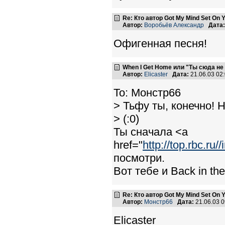
Re: Кто автор Got My Mind Set On 
Автор:
Воробьёв Александр
Дата:
Офигенная песня!
When I Get Home или "Ты сюда не
Автор:
Elicaster
Дата:
21.06.03 02
To: Монстр66
> Тьфу ты, конечно! Н
> (:0)
Ты сначала <a
href="
http://top.rbc.r
посмотри.
Вот тебе и Back in th
Re: Кто автор Got My Mind Set On 
Автор:
Монстр66
Дата:
21.06.03 
Elicaster