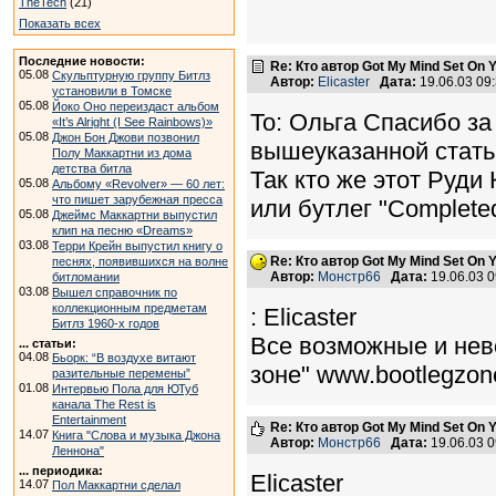
TheTech
(21)
Показать всех
Последние новости:
Re: Кто автор Got My Mind Set On 
05.08
Скульптурную группу Битлз
Автор:
Elicaster
Дата:
19.06.03 09
установили в Томске
05.08
Йоко Оно переиздаст альбом
To: Ольга Спасибо за
«It’s Alright (I See Rainbows)»
05.08
Джон Бон Джови позвонил
вышеуказанной стать
Полу Маккартни из дома
детства битла
Так кто же этот Руди
05.08
Альбому «Revolver» — 60 лет:
что пишет зарубежная пресса
или бутлег "Completed
05.08
Джеймс Маккартни выпустил
клип на песню «Dreams»
03.08
Терри Крейн выпустил книгу о
Re: Кто автор Got My Mind Set On 
песнях, появившихся на волне
Автор:
Монстр66
Дата:
19.06.03 
битломании
03.08
Вышел справочник по
коллекционным предметам
: Elicaster
Битлз 1960-х годов
Все возможные и нев
... статьи:
04.08
Бьорк: “В воздухе витают
зоне" www.bootlegzo
разительные перемены”
01.08
Интервью Пола для ЮТуб
канала The Rest is
Entertainment
Re: Кто автор Got My Mind Set On 
14.07
Книга "Слова и музыка Джона
Автор:
Монстр66
Дата:
19.06.03 
Леннона"
... периодика:
Elicaster
14.07
Пол Маккартни сделал