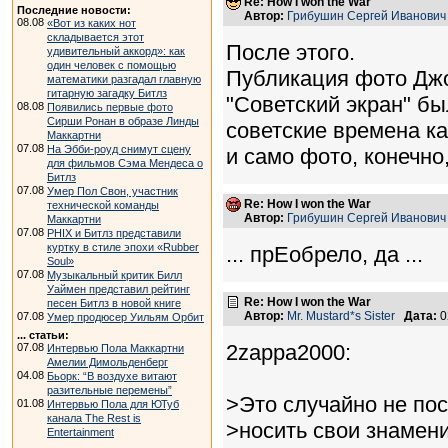
Re: How I won the War
Последние новости:
Автор:
Грибушин Сергей Иванович
08.08
«Вот из каких нот
складывается этот
После этого.
удивительный аккорд»: как
один человек с помощью
Публикация фото Джо
математики разгадал главную
гитарную загадку Битлз
"Советский экран" б
08.08
Появились первые фото
Сирши Ронан в образе Линды
советские времена к
Маккартни
07.08
На Эбби-роуд снимут сцену
и само фото, конечно
для фильмов Сэма Мендеса о
Битлз
07.08
Умер Пол Свон, участник
Re: How I won the War
технической команды
Автор:
Грибушин Сергей Иванович
Маккартни
07.08
PHIX и Битлз представили
куртку в стиле эпохи «Rubber
... прЕобрело, да ...
Soul»
07.08
Музыкальный критик Билл
Уаймен представил рейтинг
Re: How I won the War
песен Битлз в новой книге
Автор:
Mr. Mustard*s Sister
Дата:
0
07.08
Умер продюсер Уильям Орбит
... статьи:
2zappa2000:
07.08
Интервью Пола Маккартни
Амелии Димольденберг
04.08
Бьорк: “В воздухе витают
разительные перемены”
>Это случайно не пос
01.08
Интервью Пола для ЮТуб
канала The Rest is
>носить свои знамен
Entertainment