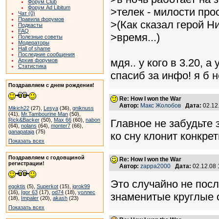
Форум Club
Форум Ad Libitum
>телек - милости прос
Чат (0)
Правила форумов
>(Как сказал герой Н
Подкасты
FAQ
>время...)
Полезные советы
Модераторы
Hall of shame
Последние сообщения
мдя.. у кого в 3.20, а 
Архив форумов
Статистика
спасиб за инфо! я б 
Поздравляем с днем рождения!
Re: How I won the War
Автор:
Макс Жолобов
Дата:
02.12
Mikich22
(27),
Lesya
(36),
gniknuss
(41),
Mr.Tambourine Man
(50),
Rick&Backer
(50),
Max 66
(60),
nabon
Главное не забудьте 
(64),
nolans
(64),
monter7
(66),
ganapataja
(75)
ко сну клонит конкре
Показать всех
Поздравляем с годовщиной
Re: How I won the War
регистрации!
Автор:
zappa2000
Дата:
02.12.08
Это случайно не посл
egoktis
(5),
Superkot
(15),
igrok99
(16),
Igor 63
(17),
od74
(18),
уоллес
знаменитые круглые 
(18),
Impaler
(20),
akash
(23)
Показать всех