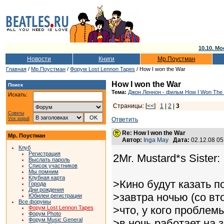
10.10. Мо
Новости
Книги
Мр.Поустман
Главная
/
Мр.Поустман
/
Форум Lost Lennon Tapes
/ How I won the War
How I won the War
Поиск
Тема:
Джон Леннон - фильм How I Won The
Искать:
Страницы: [
<<
]
1
|
2
|
3
Советы
Vox populi
Ответить
Re: How I won the War
Мр. Поустман
Автор:
Inga May
Дата:
02.12.08 0
Клуб
Регистрация
2Mr. Mustard*s Sister:
Выслать пароль
Список участников
Мы помним
Клубная карта
>Кино будут казать п
Города
Дни рождения
>завтра ночью (со вто
Юбилеи регистрации
Все форумы
>что, у кого проблем
Форум Lost Lennon Tapes
Форум Photo
Форум Music General
>в ночь работает на з