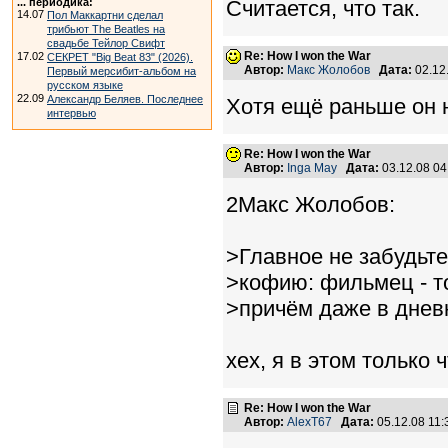
... периодика:
Считается, что так.
14.07
Пол Маккартни сделал
трибьют The Beatles на
свадьбе Тейлор Свифт
Re: How I won the War
17.02
СЕКРЕТ "Big Beat 83" (2026).
Автор:
Макс Жолобов
Дата:
02.12
Первый мерсибит-альбом на
русском языке
22.09
Александр Беляев. Последнее
Хотя ещё раньше он н
интервью
Re: How I won the War
Автор:
Inga May
Дата:
03.12.08 0
2Макс Жолобов:
>Главное не забудьте
>кофию: фильмец - то
>причём даже в днев
хех, я в этом только 
Re: How I won the War
Автор:
AlexT67
Дата:
05.12.08 11