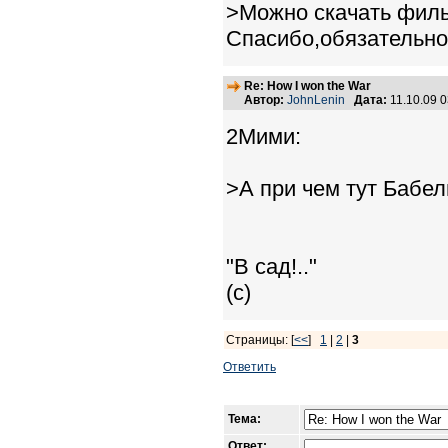
>Можно скачать филь
Спасибо,обязательно
Re: How I won the War
Автор:
JohnLenin
Дата:
11.10.09 
2Мими:
>А при чем тут Бабел
"В сад!.."
(с)
Страницы: [
<<
]
1
|
2
|
3
Ответить
Тема:
Ответ: