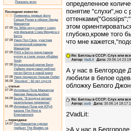
Показать всех
определенное количе
понятие "слухи",но с
Последние новости:
22:11
Появились первые фото
оттенками("Gossips";"
Сирши Ронан в образе Линды
Маккартни
этом ориентироваться
07.08
На Эбби-роуд снимут сцену
для фильмов Сэма Мендеса о
глубоко,кроме того б
Битлз
07.08
что мне кажется,"под
Умер Пол Свон, участник
технической команды
Маккартни
07.08
PHIX и Битлз представили
Re: Битлзы в СССР: Слух или вс
куртку в стиле эпохи «Rubber
Автор:
VadLit
Дата:
29.06.14 23:1
Soul»
07.08
Музыкальный критик Билл
А у нас в Белгороде 
Уаймен представил рейтинг
песен Битлз в новой книге
любили в белое одев
07.08
Умер продюсер Уильям Орбит
06.08
`Revolver`: 60 лет спустя
обложку Белого Джон
... статьи:
07.08
Интервью Пола Маккартни
Амелии Димольденберг
04.08
Бьорк: “В воздухе витают
Re: Битлзы в СССР: Слух или вс
разительные перемены”
Автор:
audi
Дата:
30.06.14 18:17
01.08
Интервью Пола для ЮТуб
канала The Rest is
2VadLit:
Entertainment
... периодика:
14.07
Пол Маккартни сделал
>А у нас в Белгороде
трибьют The Beatles на