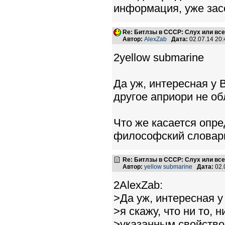
информация, уже засе
Re: Битлзы в СССР: Слух или вс
Автор:
AlexZab
Дата:
02.07.14 20
2yellow submarine
Да уж, интересная у В
другое априори не о
Что же касается опре
философский словарь.
Re: Битлзы в СССР: Слух или вс
Автор:
yellow submarine
Дата:
02.
2AlexZab:
>Да уж, интересная у 
>я скажу, что ни то, 
>указанным свойств