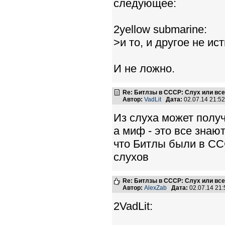
следующее:
2yellow submarine:
>и то, и другое не ис
И не ложно.
Re: Битлзы в СССР: Слух или вс
Автор:
VadLit
Дата:
02.07.14 21:5
Из слуха может получ
а миф - это все знают
что Битлы были в СС
слухов
Re: Битлзы в СССР: Слух или вс
Автор:
AlexZab
Дата:
02.07.14 21
2VadLit: