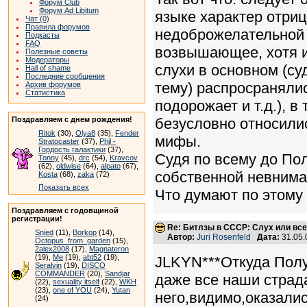
Форум Club
Форум Ad Libitum
языке характер отри
Чат (0)
Правила форумов
недоброжелательной п
Подкасты
FAQ
возвышающее, хотя и
Полезные советы
Модераторы
слухи в основном (су
Hall of shame
Последние сообщения
тему) распросранялис
Архив форумов
Статистика
подорожает и т.д.), 
Поздравляем с днем рождения!
безусловно относилис
Ritok
(30),
Olya8
(35),
Fender
мифы.
Stratocaster
(37),
Phil -
Гордость галактики
(37),
Судя по всему до Пол
Tonny
(45),
drc
(54),
Kravcov
(62),
oldwise
(64),
alpato
(67),
собственной невнима
Kosta
(68),
zaka
(72)
Показать всех
Что думают по этому
Поздравляем с годовщиной
регистрации!
Re: Битлзы в СССР: Слух или вс
Snied
(11),
Borkop
(14),
Автор:
Juri Rosenfeld
Дата:
31.05.
Octopus_from_garden
(15),
2alex2008
(17),
Magnateron
(19),
Me
(19),
abt52
(19),
JLKYN***Откуда Полу 
Seralvin
(19),
DISCO
COMMANDER
(20),
Sandjar
даже все наши страд
(22),
sexuality itself
(22),
WKH
(23),
one of YOU
(24),
Yutan
него,видимо,оказали
(24)