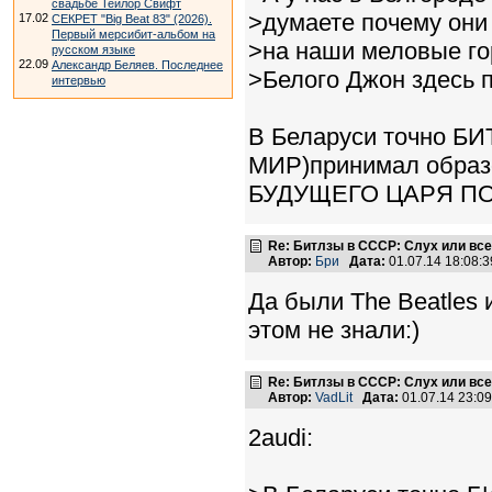
свадьбе Тейлор Свифт
>думаете почему они
17.02
СЕКРЕТ "Big Beat 83" (2026).
Первый мерсибит-альбом на
>на наши меловые го
русском языке
22.09
Александр Беляев. Последнее
>Белого Джон здесь 
интервью
В Беларуси точно Б
МИР)принимал обра
БУДУЩЕГО ЦАРЯ ПО
Re: Битлзы в СССР: Слух или вс
Автор:
Бри
Дата:
01.07.14 18:08
Да были The Beatles 
этом не знали:)
Re: Битлзы в СССР: Слух или вс
Автор:
VadLit
Дата:
01.07.14 23:0
2audi: