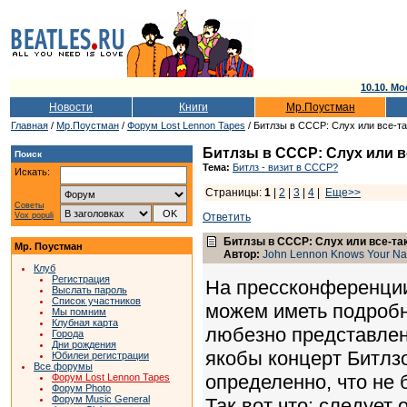
10.10. Мо
Новости
Книги
Мр.Поустман
Главная
/
Мр.Поустман
/
Форум Lost Lennon Tapes
/ Битлзы в СССР: Слух или все-т
Битлзы в СССР: Слух или в
Поиск
Тема:
Битлз - визит в СССР?
Искать:
Страницы:
1
|
2
|
3
|
4
|
Еще>>
Советы
Vox populi
Ответить
Битлзы в СССР: Слух или все-та
Мр. Поустман
Автор:
John Lennon Knows Your N
Клуб
Регистрация
На прессконференции
Выслать пароль
Список участников
можем иметь подробн
Мы помним
Клубная карта
любезно представленн
Города
Дни рождения
якобы концерт Битлзо
Юбилеи регистрации
Все форумы
определенно, что не б
Форум Lost Lennon Tapes
Форум Photo
Форум Music General
Так вот что: следует