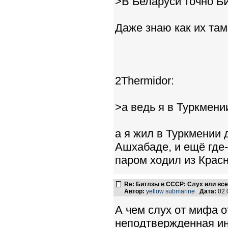
>В Беларуси точно Б
Даже знаю как их там
2Thermidor:
>а ведь я в Туркмени
а я жил в Туркмении д
Ашхабаде, и ещё где-
паром ходил из Красн
Re: Битлзы в СССР: Слух или вс
Автор:
yellow submarine
Дата:
02.
А чем слух от мифа о
неподтвержденная ин