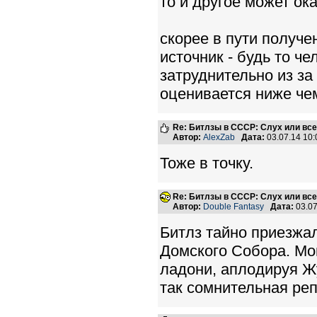
то и другое может ок
скорее в пути получ
источник - будь то че
затруднительно из за
оценивается ниже че
Re: Битлзы в СССР: Слух или вс
Автор:
AlexZab
Дата:
03.07.14 10
Тоже в точку.
Re: Битлзы в СССР: Слух или вс
Автор:
Double Fantasy
Дата:
03.07
Битлз тайно приезжал
Домского Собора. Мо
ладони, аплодируя Жу
так сомнительная реп